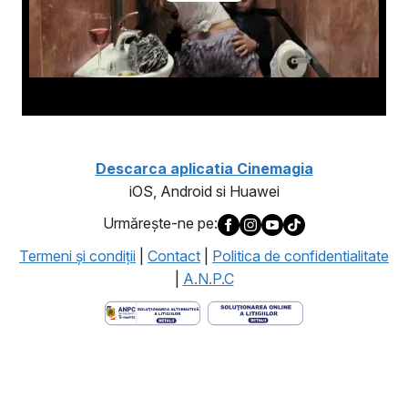
Descarca aplicatia Cinemagia
iOS, Android si Huawei
Urmăreşte-ne pe:
Termeni şi condiţii
|
Contact
|
Politica de confidentialitate
|
A.N.P.C