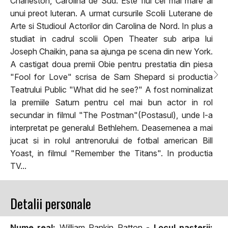
Charleston, Carolina de Sud. Este fiul cel mai mare al
unui preot luteran. A urmat cursurile Scolii Luterane de
Arte si Studioul Actorilor din Carolina de Nord. In plus a
studiat in cadrul scolii Open Theater sub aripa lui
Joseph Chaikin, pana sa ajunga pe scena din new York.
A castigat doua premii Obie pentru prestatia din piesa
"Fool for Love" scrisa de Sam Shepard si productia
Teatrului Public "What did he see?" A fost nominalizat
la premiile Saturn pentru cel mai bun actor in rol
secundar in filmul "The Postman"(Postasul), unde l-a
interpretat pe generalul Bethlehem. Deasemenea a mai
jucat si in rolul antrenorului de fotbal american Bill
Yoast, in filmul "Remember the Titans". In productia
TV...
Detalii personale
Nume real:
William Rankin Patton -
Locul naşterii: