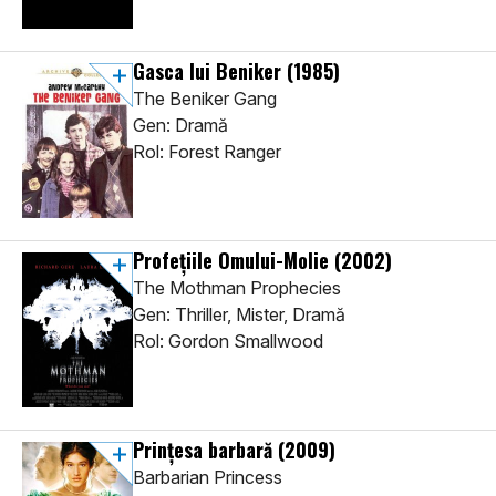
Gasca lui Beniker
(1985)
The Beniker Gang
Gen: Dramă
Rol: Forest Ranger
Profețiile Omului-Molie
(2002)
The Mothman Prophecies
Gen: Thriller, Mister, Dramă
Rol: Gordon Smallwood
Prințesa barbară
(2009)
Barbarian Princess