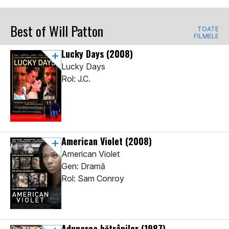
Best of Will Patton
TOATE
FILMELE
Lucky Days
(2008)
Lucky Days
Rol: J.C.
American Violet
(2008)
American Violet
Gen: Dramă
Rol: Sam Conroy
Adunarea bătrânilor
(1987)