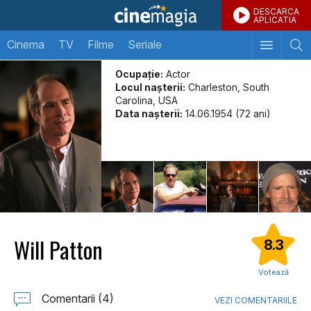
DESCARCA
APLICATIA
Cinema
TV
Filme
Seriale
Ocupație:
Actor
Locul naşterii:
Charleston, South
Carolina, USA
Data naşterii:
14.06.1954 (72 ani)
Will Patton
8.3
Votează
Comentarii (4)
VEZI COMENTARIILE