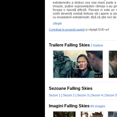
extraterestru a distrus cea mai mare parte a 
invazie, puținii supraviețuitori rămași s-au g
începe o ripostă dificilă. Fiecare zi este un
civilii deveniți soldați trebuie să-i apere și pe 
cu invadatorii extratereștri, fără să știe nici d
citeşte
Contribuie la această pagină
şi câştigă DVD-uri!
Trailere Falling Skies
2 trailere
02:12
Sezoane Falling Skies
Sezon 1
|
Sezon 2
|
Sezon 3
|
Sezon 4
|
Sezon 5
Imagini Falling Skies
89 imagini