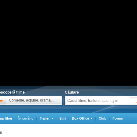
scoperă filme
Căutare
Comedie, acţiune, dramă, ...
mp liber
În curând
Trailer
Ştiri
Box Office
Club
Forum
ii