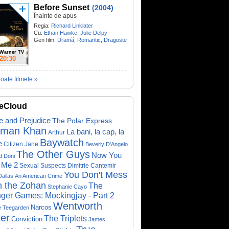
Before Sunset
(2004)
Înainte de apus
Regia:
Richard Linklater
Cu:
Ethan Hawke
,
Julie Delpy
Gen film:
Dramă
,
Romantic
,
Dragoste
Warner TV
20:30
toate filmele »
eCloud
e and Prejudice
The Polar Express
lman Khan
La bani, la cap, la
Arthur
Baywatch
e
Citizen Jane
Beverly D'Angelo
The Other Guys
Now You
d Doni
 Me 2
Sexual Suspects
Dimitrie Cantemir
You Don't Mess
Dallas
An American Crime
h the Zohan
The
Stephanie Cayo
ger Games: Mockingjay - Part 2
Wentworth
Narcos
e Teegarden
ler
The Triplets
Conviction
James