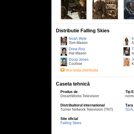
Distributie Falling Skies
Noah Wyle
M
Tom Mason
A
Drew Roy
T
Hal Mason
r
Doug Jones
J
Cochise
K
Vezi toata distributia
Caseta tehnică
Produs de
Tip 
DreamWorks Television
norm
Distribuitorul international
Țara
Turner Network Television (TNT)
SUA
Site oficial
Falling Skies