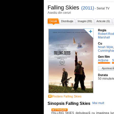
Falling Skies
(2011)
- Serial TV
Asediu din ceruri
Detalii
Distribuţie
Imagini (89)
Articole (6)
Regia
Robert Rod
Marshall
Cu
Noah Wyle
Cunningh
Gen film
Acţiune
S
Ajustează
Durata
50 minute/
Postere Falling Skies
Sinopsis Falling Skies
Mai mult
FALLING SKIES debutează cu imaginea lumi