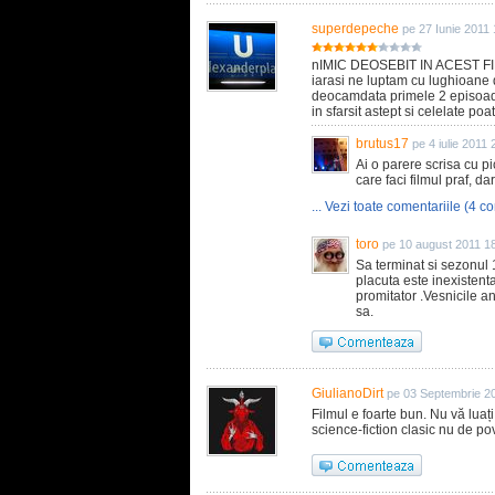
superdepeche
pe 27 Iunie 2011 
nIMIC DEOSEBIT IN ACEST F
iarasi ne luptam cu lughioane 
deocamdata primele 2 episoade su
in sfarsit astept si celelate po
brutus17
pe 4 iulie 2011 
Ai o parere scrisa cu p
care faci filmul praf, da
... Vezi toate comentariile (4 co
toro
pe 10 august 2011 1
Sa terminat si sezonul 1
placuta este inexistent
promitator .Vesnicile an
sa.
GiulianoDirt
pe 03 Septembrie 2
Filmul e foarte bun. Nu vă luaț
science-fiction clasic nu de po