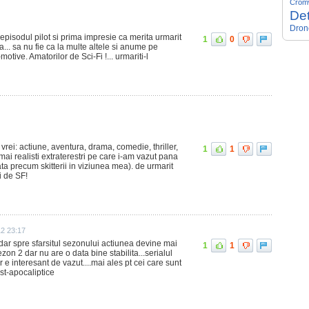
Crom
Det
Dron
t episodul pilot si prima impresie ca merita urmarit
1
0
a... sa nu fie ca la multe altele si anume pe
tive. Amatorilor de Sci-Fi !... urmariti-l
vrei: actiune, aventura, drama, comedie, thriller,
1
1
 mai realisti extraterestri pe care i-am vazut pana
a precum skitterii in viziunea mea). de urmarit
i de SF!
12 23:17
 dar spre sfarsitul sezonului actiunea devine mai
1
1
zon 2 dar nu are o data bine stabilita...serialul
ar e interesant de vazut....mai ales pt cei care sunt
ost-apocaliptice