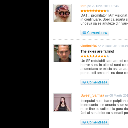
toro
pe 25 Iunie 2011 13:46
DA ! ... promitator ! Am viziona
in continuare. Sper ca soarta s
undeva sa se anuleze din vari-mo
vladimir84
pe 20 Iulie 2013 10:49
The skies are falling!
Un SF redutabil care are tot ce 
horror si nu in ultimul rand cei
acum(daca ar exista asa ar arat
pentru toti amatorii, nu doar ce
Sweet_Samyra
pe 08 Martie 20
Inceputul nu e foarte palpitant
interesanta...se anunta si un se
nu te tine cu sufletul la gura d
fani ai serialelor cu scenarii p