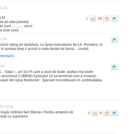
11:26
ILM
1
10
de pe alta planeta
nt ..............zero!
ate iese ceva
21:09
iciorul stang pe tastatura, cu lipsa manualului de Lb. Romana, in
r in acelasi timp ii acorzi o nota destul de buna.....ciudat.
mentarii) ...
8:01
... Gata !... un Sci-Fi care a avut de toate. partea mai putin
a sezonului 2 (IMDB) Episodul 10 sa terminat cum a inceput...
ularii din lipsa fondurilor . Speram incontinuare in continuitatea
021 18:36
i după cretineii fani Marvel. Pentru amatorii de
0
0
vești cu supereroi.