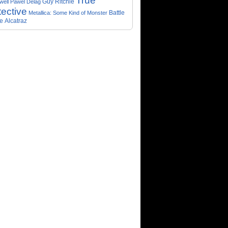
True
Guy Ritchie
well
Pawel Delag
ective
Metallica: Some Kind of Monster
Battle
e
Alcatraz