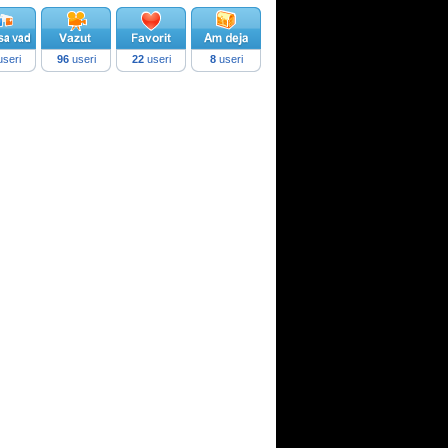
seri
96
useri
22
useri
8
useri