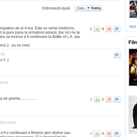
Ordonează după
Data
Rating
Vezi 
regatesc de al 4-lea. Este un serial mediocru,
6
9
tul la gura pana la urmatorul episod, dar nici nu te
re sa incerce a fi continuare la Battle of L.A. sau
Fil
ul 2...eu nu cred.
9:00
l 2 :)
 19:40
e gherila..................
2
1
2013 09:59
 a fi o continuare a filmelor gen skyline sau
1
0