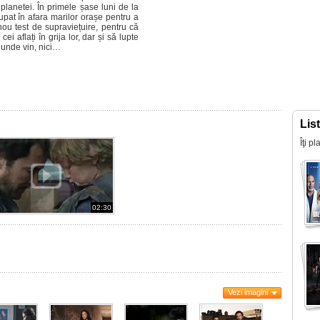
planetei. În primele șase luni de la
rupat în afara marilor orașe pentru a
 nou test de supraviețuire, pentru că
cei aflați în grija lor, dar și să lupte
e unde vin, nici…
Lis
Îţi p
02:30
Vezi imagini