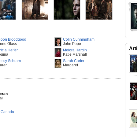
oon Bloodgood
Colin Cunningham
nne Glass
John Pope
Art
ricia Helfer
Melora Hardin
egina
Katie Marshall
essy Schram
Sarah Carter
aren
Margaret
Ecran
al
,
Canada