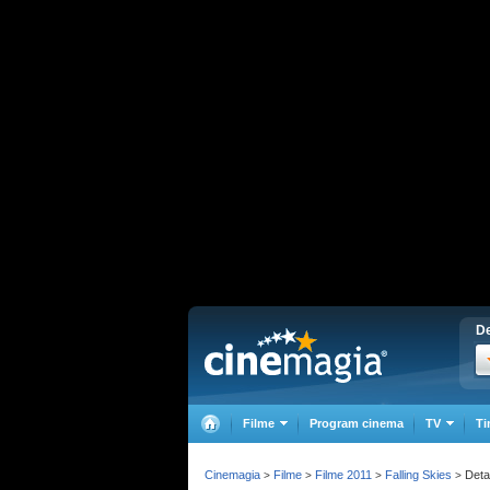
De
Filme
Program cinema
TV
Ti
Cinemagia
Filme
Filme 2011
Falling Skies
Detal
>
>
>
>