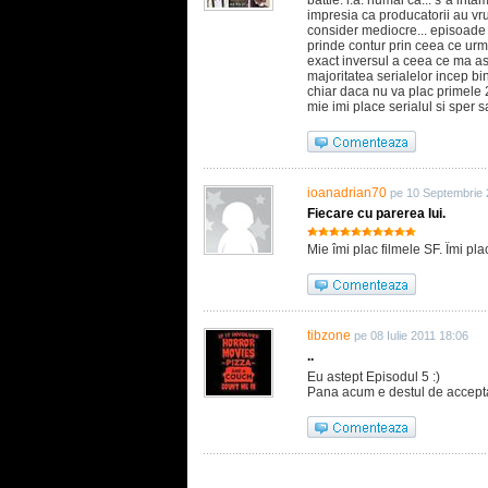
battle: l.a. numai ca... s`a int
impresia ca producatorii au vr
consider mediocre... episoade d
prinde contur prin ceea ce urm
exact inversul a ceea ce ma as
majoritatea serialelor incep bine
chiar daca nu va plac primele 2-
mie imi place serialul si sper s
ioanadrian70
pe 10 Septembrie 
Fiecare cu parerea lui.
Mie îmi plac filmele SF. Îmi pla
tibzone
pe 08 Iulie 2011 18:06
..
Eu astept Episodul 5 :)
Pana acum e destul de accepta