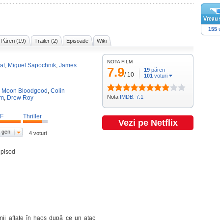
155
u
Păreri (19)
Trailer (2)
Episoade
Wiki
NOTA FILM
at
,
Miguel Sapochnik
,
James
7.9
19
păreri
/
10
101
voturi
,
Moon Bloodgood
,
Colin
Nota
IMDB: 7.1
am
,
Drew Roy
F
Thriller
Vezi pe Netflix
 gen
4 voturi
episod
i aflate în haos după ce un atac