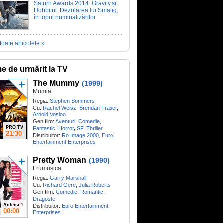
Saturn Awards 2014: Gravity și
Hobbitul: Dezolarea lui Smaug,
în topul nominalizărilor
toate articolele »
me de urmărit la TV
The Mummy
(1999)
Mumia
Regia:
Stephen Sommers
Cu:
Rachel Weisz
,
Brendan Fraser
,
Arnold Vosloo
Gen film:
Aventuri
,
Comedie
,
PRO TV
,
,
,
Fantastic
Horror
SF
Thriller
21:30
Distribuitor:
Ro Image 2000
,
Euro
Entertainment Enterprises
Pretty Woman
(1990)
Frumușica
Regia:
Garry Marshall
Cu:
Richard Gere
,
Julia Roberts
Gen film:
Comedie
,
Romantic
,
Dragoste
Antena 1
Distribuitor:
Euro Entertainment
00:00
Enterprises