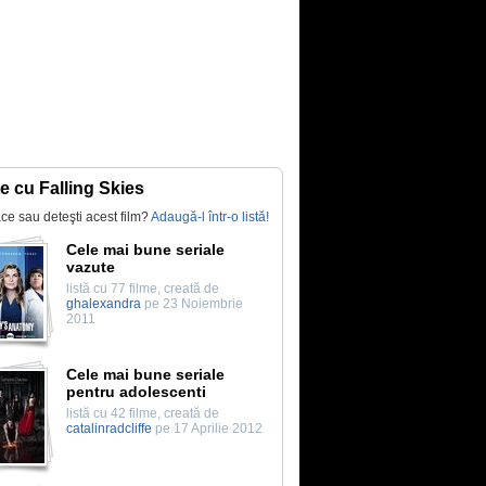
te cu Falling Skies
lace sau deteşti acest film?
Adaugă-l într-o listă!
Cele mai bune seriale
vazute
listă cu 77 filme, creată de
ghalexandra
pe 23 Noiembrie
2011
Cele mai bune seriale
pentru adolescenti
listă cu 42 filme, creată de
catalinradcliffe
pe 17 Aprilie 2012