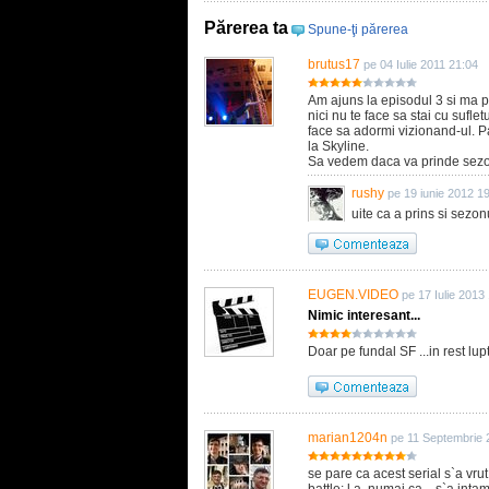
Părerea ta
Spune-ţi părerea
brutus17
pe 04 Iulie 2011 21:04
Am ajuns la episodul 3 si ma p
nici nu te face sa stai cu sufle
face sa adormi vizionand-ul. Pa
la Skyline.
Sa vedem daca va prinde sezon
rushy
pe 19 iunie 2012 1
uite ca a prins si sezonu
EUGEN.VIDEO
pe 17 Iulie 2013
Nimic interesant...
Doar pe fundal SF ...in rest lupta d
marian1204n
pe 11 Septembrie 
se pare ca acest serial s`a vrut