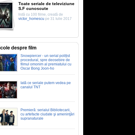
Toate seriale de televiziune
S.F cunoscute
listă cu 100 filme, creată de
victor_homescu
pe 31 Iulie 2017
icole despre film
Snowpiercer - un serial polițist
procedural, spre deosebire de
filmul omonim al premiatului cu
Oscar Bong Joon-ho
Iată ce seriale putem vedea pe
canalul TNT
Premieră: serialul Bibliotecarii,
cu artefacte ciudate şi ameninţări
supranaturale