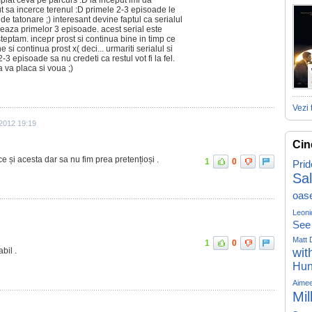
amplat ceva pe parcurs :D la inceput imi da
ut sa incerce terenul :D primele 2-3 episoade le
e tatonare ;) interesant devine faptul ca serialul
eaza primelor 3 episoade. acest serial este
teptam. incepr prost si continua bine in timp ce
 si continua prost x( deci... urmariti serialul si
3 episoade sa nu credeti ca restul vot fi la fel.
a va placa si voua ;)
Vezi 
2012 19:19
Cin
ce și acesta dar sa nu fim prea pretențioși .
1
0
Prid
Sa
oas
Leoni
See
Matt 
1
0
bil .
wit
Hun
Aime
Mil