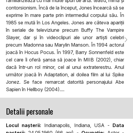
familiarizează cu mai multe tipuri de artă: teatru, mimă și
contorsionism. Încă de la început, Jones încearcă să se
exprime în mare parte prin intermediul corpului său. În
1985 se mută în Los Angeles. Jones are câteva apariții
în seriale de televiziune precum Buffy The Vampire
Slayer, dar și în videoclipuri ale unor artiști celebri
precum Madonna sau Marylin Manson. În 1994 actorul
joacă în Hocus Pocus. În 1997, Barry Sonnenfeld este
cel care îi oferă șansa să joace în MIIB (2002), chiar
dacă într-un rol minor, cel al unui extraterestru. Anul
următor joacă în Adaptation, al doilea film al lui Spike
Jonez. Se face remarcat datorită personajului Abe
Sapien în Hellboy (2004)....
Detalii personale
Locul naşterii:
Indianapolis, Indiana, USA -
Data
naşterii:
24.05.1960 (66 ani) -
Ocupaţie:
Actor -