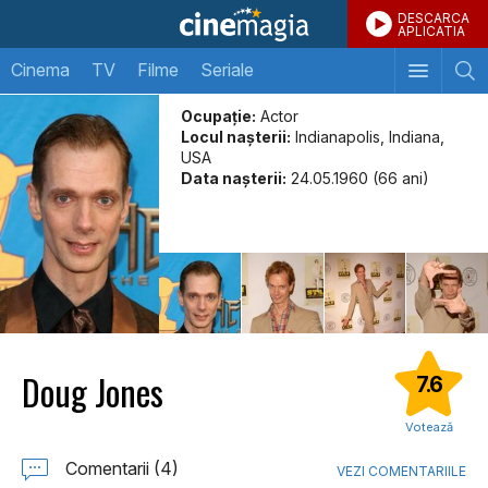
DESCARCA
APLICATIA
Cinema
TV
Filme
Seriale
Ocupație:
Actor
Locul naşterii:
Indianapolis, Indiana,
USA
Data naşterii:
24.05.1960 (66 ani)
Doug Jones
7.6
Votează
Comentarii (4)
VEZI COMENTARIILE