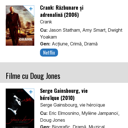
Crank: Răzbunare şi
adrenalină (2006)
Crank
Cu:
Jason Statham, Amy Smart, Dwight
Yoakam
Gen:
Acţiune, Crimă, Dramă
Netflix
Filme cu Doug Jones
Serge Gainsbourg, vie
héroïque (2010)
Serge Gainsbourg, vie héroïque
Cu:
Eric Elmosnino, Mylène Jampanoï,
Doug Jones
Gen:
Biografic, Dramă, Muzical