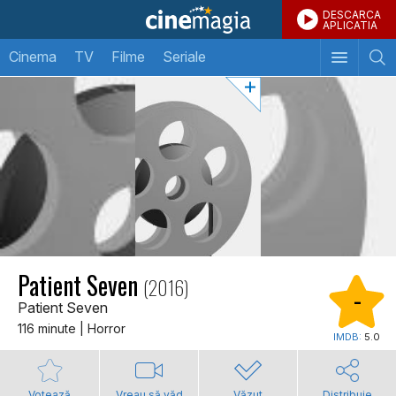
DESCARCA
APLICATIA
Cinema
TV
Filme
Seriale
Patient Seven
(2016)
-
Patient Seven
116 minute | Horror
IMDB:
5.0
Votează
Vreau să văd
Văzut
Distribuie