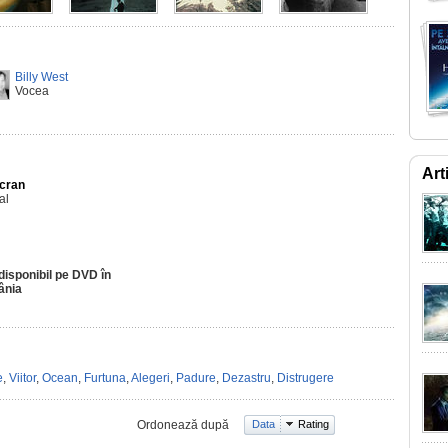
Billy West
Vocea
Art
Ecran
al
disponibil pe DVD în
ânia
e
,
Viitor
,
Ocean
,
Furtuna
,
Alegeri
,
Padure
,
Dezastru
,
Distrugere
Ordonează după
Data
Rating