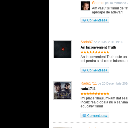
Ghemot
pe 10 februarie 
Am vazut si filmul de fa
aproape de adevar!
Sorin87
pe 29 Mai 2011 19:06
An Inconvenient Truth
An Inconvenient Truth este un f
toti pentru a sti ce se intampl
Radu1711
pe 20 Decembrie 201
radu1711
imi place filmul, mi-am dat se
incalzirea globala nu o sa vina 
educativ filmul