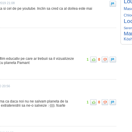
Lo
2019 21:08
ta si cel de pe youtube. Inclin sa cred ca al doilea este mai
Mas
Chlo
Lo
Seren
Ma
Kösh
ilm educativ pe care ar trebuii sa il vizualizeze
1
0
a cu planeta Pamant
0 20:56
ama ca daca noi nu ne salvam planeta de la
1
0
extraterestrii sa ne-o salveze :-)))). foarte