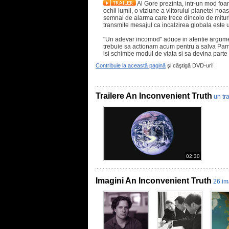
Al Gore prezinta, intr-un mod foa
ochii lumii, o viziune a viitorului planetei noas
semnal de alarma care trece dincolo de mituri
transmite mesajul ca incalzirea globala este u
"Un adevar incomod" aduce in atentie argumen
trebuie sa actionam acum pentru a salva Pama
isi schimbe modul de viata si sa devina parte a
Contribuie la această pagină
şi câştigă DVD-uri!
Trailere An Inconvenient Truth
un tra
02:30
Imagini An Inconvenient Truth
26 im