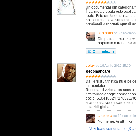
Un documentar din categoria ''o
Încălzirea globală este explicat
reale. Este un fenomen ce ia am
pot schimba ceva suntem noi, l
primăvară dar odată ajunsă aco
sabinalin
pe 22 noiembri
Din pacate omul intervin
populatia a trebuit sa a
defav
pe 16 Aprilie 2010 15:30
Recomandare
Da , e trist , f. trist ca nu e p
manipulator.
Recomand vizionarea acestui fi
http://video.google.com/video
docid=510418524727632170
si apoi o sa vedeti care este r
incalzirii globale"
cotzofica
pe 19 septembr
Nu merge. Ai alt link?
... Vezi toate comentariile (3 co