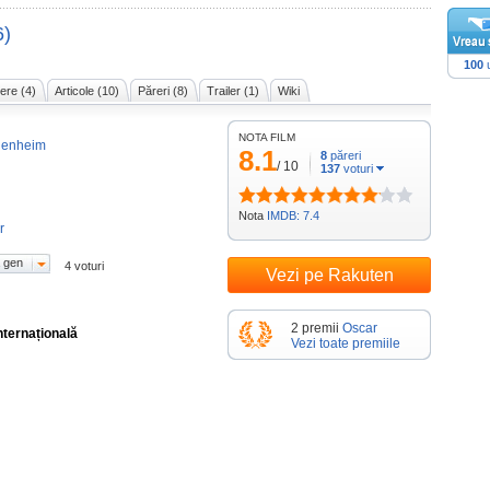
6)
100
u
ere (4)
Articole (10)
Păreri (8)
Trailer (1)
Wiki
NOTA FILM
genheim
8.1
8
păreri
/
10
137
voturi
Nota
IMDB: 7.4
r
 gen
4 voturi
Vezi pe Rakuten
2 premii
Oscar
nternațională
Vezi toate premiile