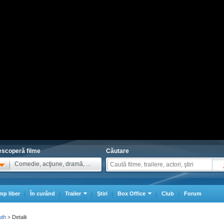
scoperă filme
Căutare
Comedie, acţiune, dramă, ...
mp liber
În curând
Trailer
Ştiri
Box Office
Club
Forum
uth
Detalii
>