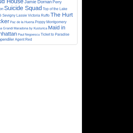
ud House
Jamie Dornan
Perry
Suicide Squad
on
Top of the Lake
The Hurt
ë Sevigny
Victoria Ruffo
Lassie
cker
Poppy Montgomery
Paz de la Huerta
Maid in
a Grandi
Maradona by Kusturica
nhattan
Ticket to Paradise
Paul Negoescu
pendiler
Agent Red