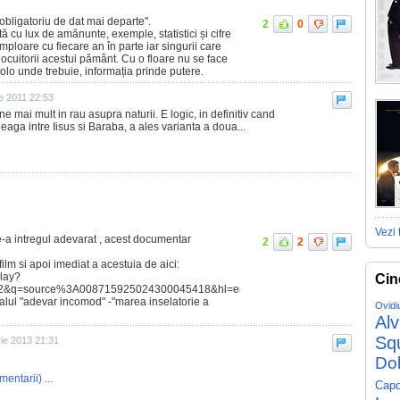
bligatoriu de dat mai departe''.
2
0
ă cu lux de amănunte, exemple, statistici și cifre
ploare cu fiecare an în parte iar singurii care
ocuitorii acestui pământ. Cu o floare nu se face
lo unde trebuie, informația prinde putere.
e 2011 22:53
e mai mult in rau asupra naturii. E logic, in definitiv cand
leaga intre Iisus si Baraba, a ales varianta a doua...
Vezi 
e de-a intregul adevarat , acest documentar
2
2
lm si apoi imediat a acestuia de aici:
play?
Cin
2&q=source%3A008715925024300045418&hl=en
ealul "adevar incomod" -"marea inselatorie a
Ovidi
Al
Sq
ie 2013 21:31
Do
mentarii) ...
Capo