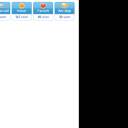
seri
117
useri
45
useri
32
useri