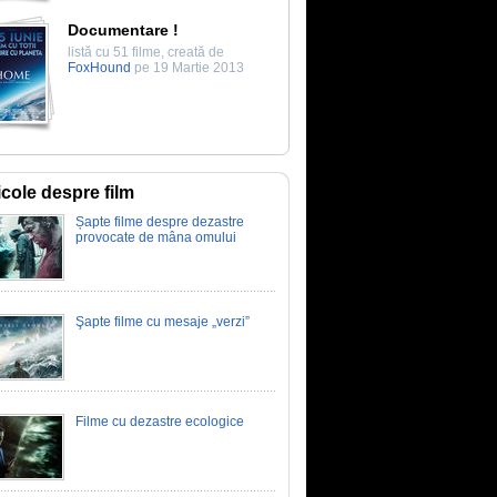
Documentare !
listă cu 51 filme, creată de
FoxHound
pe 19 Martie 2013
icole despre film
Șapte filme despre dezastre
provocate de mâna omului
Şapte filme cu mesaje „verzi”
Filme cu dezastre ecologice