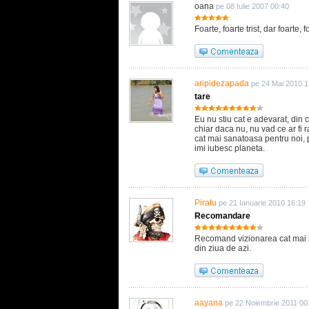
oana
pe 08 Iulie 2007 00:40
Foarte, foarte trist, dar foarte, 
aripidezapada
pe 24 Mai 2010 1
tare
Eu nu stiu cat e adevarat, din
chiar daca nu, nu vad ce ar fi 
cat mai sanatoasa pentru noi, p
imi iubesc planeta.
Piratu
pe 21 Ianuarie 2010 16:19
Recomandare
Recomand vizionarea cat mai r
din ziua de azi.
aayana
pe 22 Noiembrie 2011 00