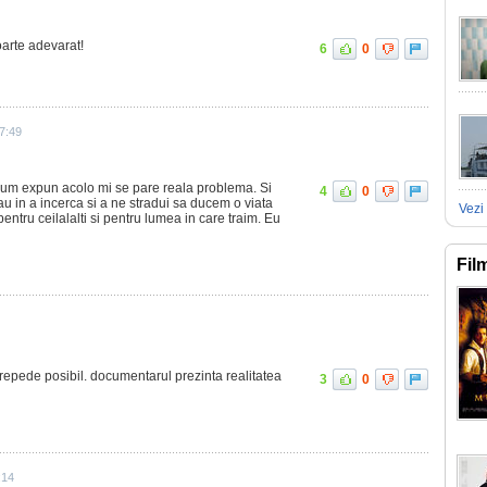
foarte adevarat!
6
0
7:49
 cum expun acolo mi se pare reala problema. Si
4
0
rau in a incerca si a ne stradui sa ducem o viata
Vezi 
entru ceilalalti si pentru lumea in care traim. Eu
Fil
epede posibil. documentarul prezinta realitatea
3
0
:14