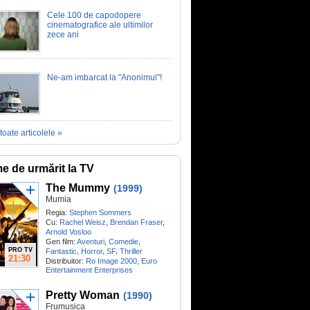
Cele 100 de capodopere
cinematografice ale ultimilor
zece ani
Ne-am imbarcat la "Anonimul"!
toate articolele »
me de urmărit la TV
The Mummy
(1999)
Mumia
Regia:
Stephen Sommers
Cu:
Rachel Weisz
,
Brendan Fraser
,
Arnold Vosloo
Gen film:
Aventuri
,
Comedie
,
PRO TV
,
,
,
Fantastic
Horror
SF
Thriller
21:30
Distribuitor:
Ro Image 2000
,
Euro
Entertainment Enterprises
Pretty Woman
(1990)
Frumușica