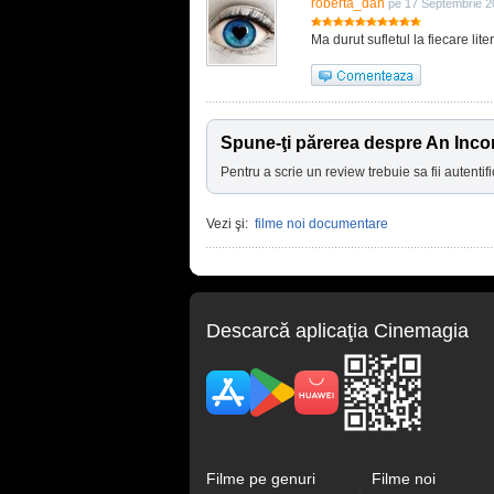
roberta_dan
pe 17 Septembrie 2
Ma durut sufletul la fiecare litera 
Spune-ţi părerea despre An Inco
Pentru a scrie un review trebuie sa fii autentifi
Vezi şi:
filme noi documentare
Descarcă aplicaţia Cinemagia
Filme pe genuri
Filme noi