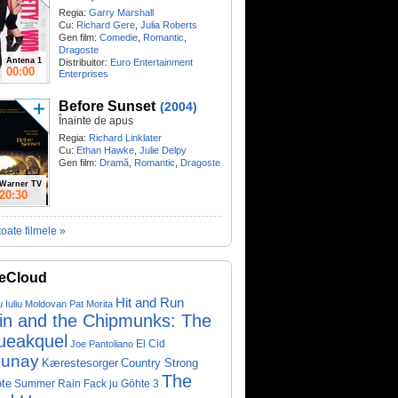
Regia:
Garry Marshall
Cu:
Richard Gere
,
Julia Roberts
Gen film:
Comedie
,
Romantic
,
Dragoste
Antena 1
Distribuitor:
Euro Entertainment
00:00
Enterprises
Before Sunset
(2004)
Înainte de apus
Regia:
Richard Linklater
Cu:
Ethan Hawke
,
Julie Delpy
Gen film:
Dramă
,
Romantic
,
Dragoste
Warner TV
20:30
toate filmele »
eCloud
Hit and Run
u Iuliu Moldovan
Pat Morita
vin and the Chipmunks: The
ueakquel
El Cid
Joe Pantoliano
lunay
Kærestesorger
Country Strong
The
te
Summer Rain
Fack ju Göhte 3