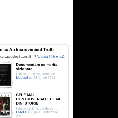
te cu An Inconvenient Truth
lace sau deteşti acest film?
Adaugă-l într-o listă!
Documentare ce merita
vizionate
listă cu 103 filme, creată de
ModeuS
pe 28 Aprilie 2013
CELE MAI
CONTROVERSATE FILME
DIN ISTORIE
listă cu 59 filme, creată de
FATALITY08
pe 4 Septembrie
2013