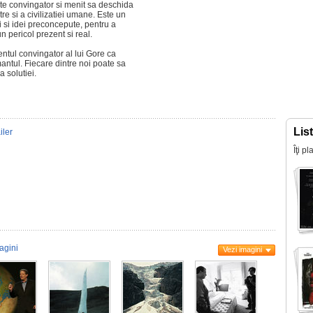
rte convingator si menit sa deschida
tre si a civilizatiei umane. Este un
 si idei preconcepute, pentru a
n pericol prezent si real.
tul convingator al lui Gore ca
ntul. Fiecare dintre noi poate sa
 solutiei.
Lis
iler
Îţi p
agini
Vezi imagini