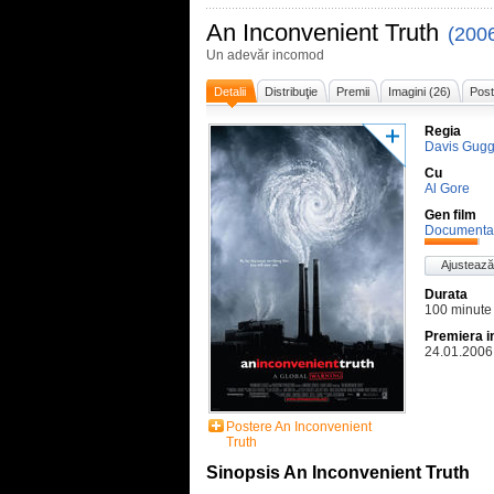
An Inconvenient Truth
(200
Un adevăr incomod
Detalii
Distribuţie
Premii
Imagini (26)
Post
Regia
Davis Gug
Cu
Al Gore
Gen film
Documenta
Ajustează
Durata
100 minute
Premiera i
24.01.2006
Postere An Inconvenient
Truth
Sinopsis An Inconvenient Truth