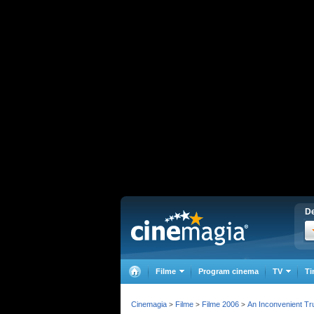
De
Filme
Program cinema
TV
Ti
Cinemagia
Filme
Filme 2006
An Inconvenient Tr
>
>
>