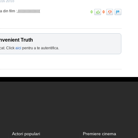
016 20:03
din film :,((((((((((((((((((
0
0
nvenient Truth
cat. Click
aici
pentru a te autentifica.
Actori populari
Premiere cinema