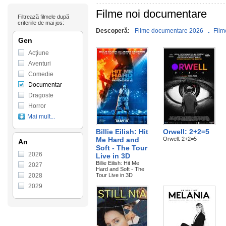
Filme noi documentare
Filtrează filmele după
criteriile de mai jos:
Descoperă:
Filme documentare 2026
Film
Gen
Acţiune
Aventuri
Comedie
Documentar
Dragoste
Horror
Mai mult...
Billie Eilish: Hit
Orwell: 2+2=5
Me Hard and
Orwell: 2+2=5
An
Soft - The Tour
2026
Live in 3D
Billie Eilish: Hit Me
2027
Hard and Soft - The
2028
Tour Live in 3D
2029