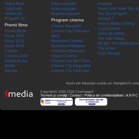
Taguri filme
Index comedie
Hoppers
Taguri stiri
Actori populari
Good Luck, Have Fun, D
Arhiva stiri
Regizori populari
The Secret Agent
Program TV
Scream 7
Program cinema
How to Make a Killing
Premii filme
Cinema Bucuresti
Cazul Samca
Premii Oscar
Cinema City Cotroceni
Dolce far niente
Oscar 2026
IMAX
The Last Viking
Oscar 2025
Movieplex Cinema
Kill Bill: The Whole Blood
Oscar 2024
Hollywood Multiplex
The Bride!
Cannes
Cineplexx Baneasa
Cold Storage
Cannes 2026
Happy Cinema
Globul de Aur
Cinema City Sun Plaza
Berlin
Cinema City Mega Mall
Venetia
Cinema City ParkLake
Acest site folosește cookie-uri. Navigând în conti
Copyright© 2000-2026 Cinemagia®
Termeni şi condiţii
|
Contact
|
Politica de confidențialitate
|
A.N.P.C