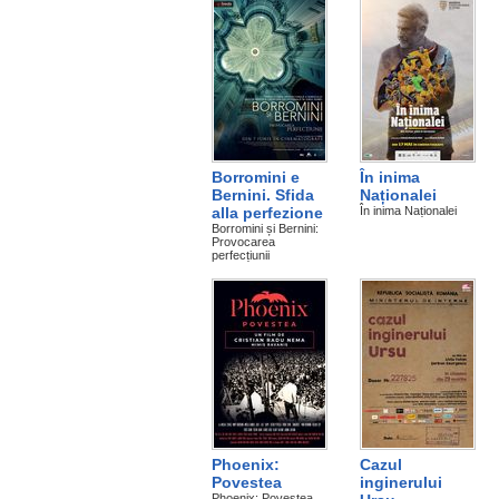
Borromini e
În inima
Bernini. Sfida
Naționalei
alla perfezione
În inima Naționalei
Borromini și Bernini:
Provocarea
perfecțiunii
Phoenix:
Cazul
Povestea
inginerului
Phoenix: Povestea