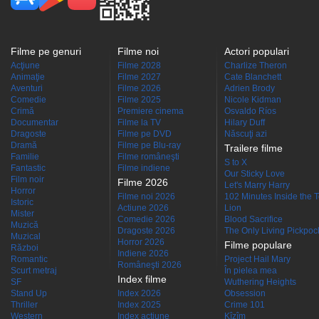
Filme pe genuri
Filme noi
Actori populari
Acţiune
Filme 2028
Charlize Theron
Animaţie
Filme 2027
Cate Blanchett
Aventuri
Filme 2026
Adrien Brody
Comedie
Filme 2025
Nicole Kidman
Crimă
Premiere cinema
Osvaldo Ríos
Documentar
Filme la TV
Hilary Duff
Dragoste
Filme pe DVD
Născuţi azi
Dramă
Filme pe Blu-ray
Trailere filme
Familie
Filme româneşti
S to X
Fantastic
Filme indiene
Our Sticky Love
Film noir
Filme 2026
Let's Marry Harry
Horror
Filme noi 2026
102 Minutes Inside the 
Istoric
Actiune 2026
Lion
Mister
Comedie 2026
Blood Sacrifice
Muzică
Dragoste 2026
The Only Living Pickpocke
Muzical
Horror 2026
Filme populare
Război
Indiene 2026
Romantic
Project Hail Mary
Româneşti 2026
Scurt metraj
În pielea mea
Index filme
SF
Wuthering Heights
Stand Up
Index 2026
Obsession
Thriller
Index 2025
Crime 101
Western
Index acţiune
Kîzîm