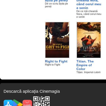
ăștia pe pereți
cheamă Nora,
De ce scriu ăștia pe
când cerul meu
pereți
e senin
De ce mă cheamă
Nora, când cerul meu
e senin
Right to Fight
Titian. The
Right to Fight
Empire of
Color
Tițian. Imperiul culorii
Descarcă aplicaţia Cinemagia