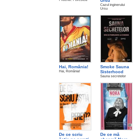
Ursu
Cazul inginerului
Ursu
Hai, România!
Smoke Sauna
Hai, România!
Sisterhood
Sauna secretelor
De ce scriu
De ce mă