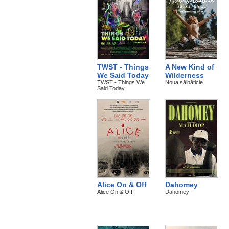
TWST - Things
A New Kind of
We Said Today
Wilderness
TWST - Things We
Noua sălbăticie
Said Today
Alice On & Off
Dahomey
Alice On & Off
Dahomey