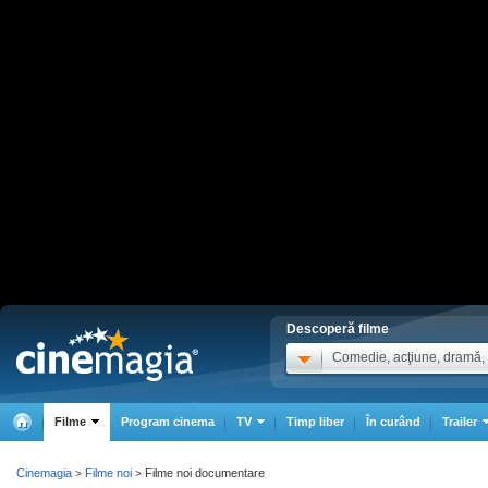
Descoperă filme
Comedie, acţiune, dramă, .
Filme
Program cinema
TV
Timp liber
În curând
Trailer
Cinemagia
Filme noi
Filme noi documentare
>
>