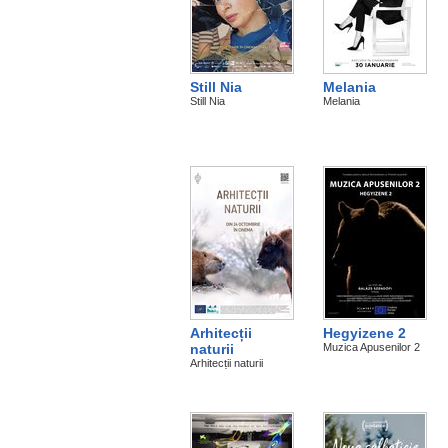
Still Nia
Melania
Still Nia
Melania
Arhitecții
Hegyizene 2
naturii
Muzica Apusenilor 2
Arhitecții naturii