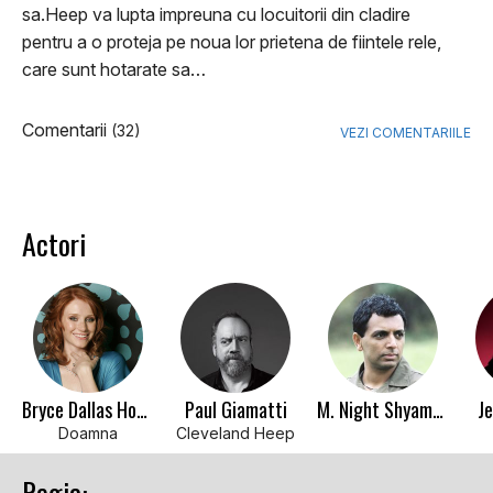
sa.Heep va lupta impreuna cu locuitorii din cladire
pentru a o proteja pe noua lor prietena de fiintele rele,
care sunt hotarate sa…
Comentarii
(32)
VEZI COMENTARIILE
Actori
Bryce Dallas Howard
Paul Giamatti
M. Night Shyamalan
Je
Doamna
Cleveland Heep
Regia: