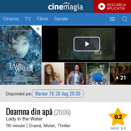
DESCARCA
APLICATIA
Cinema
TV
Filme
Seriale
+ 21
Warner TV, 20 Aug 20:30
Disponibil pe:
Doamna din apă
(2006)
6.2
Lady in the Water
110 minute | Dramă, Mister, Thriller
IMDB:
5.5