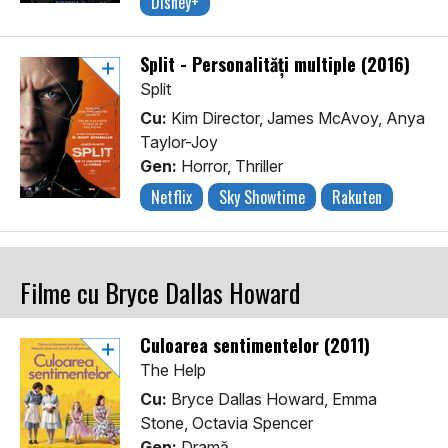
Disney+
Split - Personalități multiple (2016)
Split
Cu:
Kim Director, James McAvoy, Anya
Taylor-Joy
Gen:
Horror, Thriller
Netflix
Sky Showtime
Rakuten
Filme cu Bryce Dallas Howard
Culoarea sentimentelor (2011)
The Help
Cu:
Bryce Dallas Howard, Emma
Stone, Octavia Spencer
Gen:
Dramă