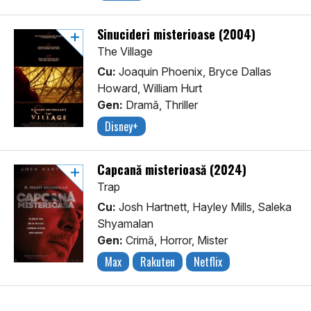
Sinucideri misterioase (2004)
The Village
Cu:
Joaquin Phoenix, Bryce Dallas
Howard, William Hurt
Gen:
Dramă, Thriller
Disney+
Capcană misterioasă (2024)
Trap
Cu:
Josh Hartnett, Hayley Mills, Saleka
Shyamalan
Gen:
Crimă, Horror, Mister
Max
Rakuten
Netflix