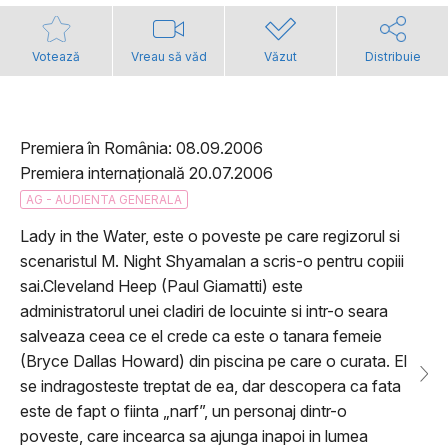
Votează
Vreau să văd
Văzut
Distribuie
Premiera în România: 08.09.2006
Premiera internațională 20.07.2006
AG - AUDIENTA GENERALA
Lady in the Water, este o poveste pe care regizorul si
scenaristul M. Night Shyamalan a scris-o pentru copiii
sai.Cleveland Heep (Paul Giamatti) este
administratorul unei cladiri de locuinte si intr-o seara
salveaza ceea ce el crede ca este o tanara femeie
(Bryce Dallas Howard) din piscina pe care o curata. El
se indragosteste treptat de ea, dar descopera ca fata
este de fapt o fiinta „narf”, un personaj dintr-o
poveste, care incearca sa ajunga inapoi in lumea