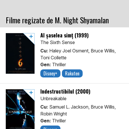
Filme regizate de M. Night Shyamalan
Al șaselea simț (1999)
The Sixth Sense
Cu:
Haley Joel Osment, Bruce Willis,
Toni Collette
Gen:
Thriller
Disney+
Rakuten
Indestructibilul (2000)
Unbreakable
Cu:
Samuel L. Jackson, Bruce Willis,
Robin Wright
Gen:
Thriller