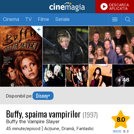
DESCARCA
APLICATIA
Cinema
TV
Filme
Seriale
+ 48
Disney+
Disponibil pe:
Buffy, spaima vampirilor
(1997)
8.0
Buffy the Vampire Slayer
45 minute/episod | Acţiune, Dramă, Fantastic
IMDB:
8.3