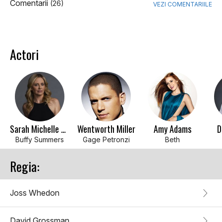
Comentarii
(26)
VEZI COMENTARIILE
Actori
Sarah Michelle Gellar
Wentworth Miller
Amy Adams
D
Buffy Summers
Gage Petronzi
Beth
Regia:
Joss Whedon
David Grossman