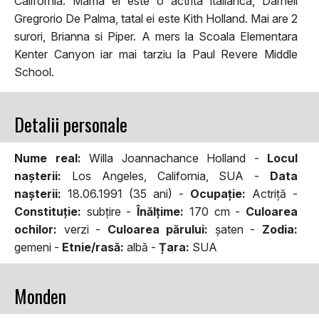
California. Mama ei este o actrita italianca, Darnell
Gregrorio De Palma, tatal ei este Kith Holland. Mai are 2
surori, Brianna si Piper. A mers la Scoala Elementara
Kenter Canyon iar mai tarziu la Paul Revere Middle
School.
Detalii personale
Nume real:
Willa Joannachance Holland -
Locul
naşterii:
Los Angeles, California, SUA -
Data
naşterii:
18.06.1991 (35 ani) -
Ocupaţie:
Actriță -
Constituţie:
subţire -
Înălţime:
170 cm -
Culoarea
ochilor:
verzi -
Culoarea părului:
şaten -
Zodia:
gemeni -
Etnie/rasă:
albă -
Țara:
SUA
Monden