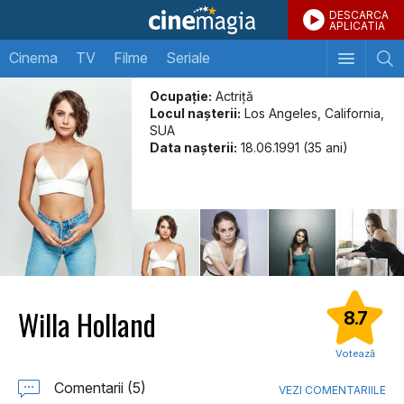
DESCARCA
APLICATIA
Cinema
TV
Filme
Seriale
Ocupație:
Actriță
Locul naşterii:
Los Angeles, California,
SUA
Data naşterii:
18.06.1991 (35 ani)
Willa Holland
8.7
Votează
Comentarii (5)
VEZI COMENTARIILE