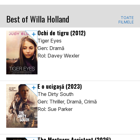
Best of Willa Holland
TOATE
FILMELE
Ochi de tigru
(2012)
Tiger Eyes
Gen: Dramă
Rol: Davey Wexler
E o ucigașă
(2023)
The Dirty South
Gen: Thriller, Dramă, Crimă
Rol: Sue Parker
The Mortuary Assistant
(2026)