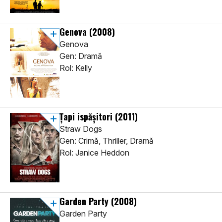
Genova
(2008)
Genova
Gen: Dramă
Rol: Kelly
Țapi ispășitori
(2011)
Straw Dogs
Gen: Crimă, Thriller, Dramă
Rol: Janice Heddon
Garden Party
(2008)
Garden Party