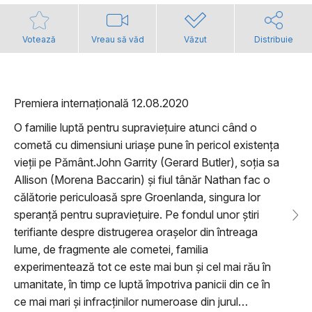
Votează
Vreau să văd
Văzut
Distribuie
Premiera internațională 12.08.2020
O familie luptă pentru supraviețuire atunci când o
cometă cu dimensiuni uriașe pune în pericol existența
vieții pe Pământ.John Garrity (Gerard Butler), soția sa
Allison (Morena Baccarin) și fiul tânăr Nathan fac o
călătorie periculoasă spre Groenlanda, singura lor
speranță pentru supraviețuire. Pe fondul unor știri
terifiante despre distrugerea orașelor din întreaga
lume, de fragmente ale cometei, familia
experimentează tot ce este mai bun și cel mai rău în
umanitate, în timp ce luptă împotriva panicii din ce în
ce mai mari și infracținilor numeroase din jurul…