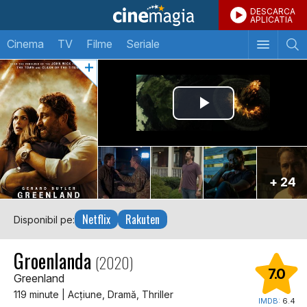
DESCARCA
APLICATIA
Cinema
TV
Filme
Seriale
+ 24
Netflix
Rakuten
Disponibil pe:
Groenlanda
(2020)
7.0
Greenland
119 minute | Acţiune, Dramă, Thriller
IMDB:
6.4