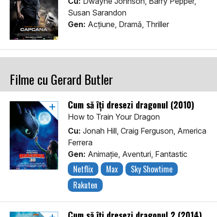
Cu:
Dwayne Johnson, Barry Pepper,
Susan Sarandon
Gen:
Acţiune, Dramă, Thriller
Filme cu Gerard Butler
Cum să îți dresezi dragonul (2010)
How to Train Your Dragon
Cu:
Jonah Hill, Craig Ferguson, America
Ferrera
Gen:
Animaţie, Aventuri, Fantastic
Netflix
Max
Sky Showtime
Rakuten
Cum să îți dresezi dragonul 2 (2014)