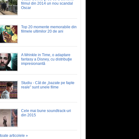
filmul din 2014 un nou scandal
Oscar
Top 20 momente memorabile din
filmele ultimilor 20 de ani
A Wrinkle in Time, o adaptare
fantasy a Disney, cu distribuţie
impresionantă
Studiu - Cât de „bazate pe fapte
reale” sunt unele filme
Cele mai bune soundtrack-uri
din 2015
toate articolele »