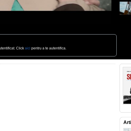
tentificat. Click
aici
pentru a te autentifica.
Art