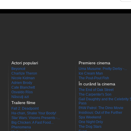
Actori populari
Premiere cinema
Beyoncé
Uma Musume: Pretty Derby -...
Charlize Theron
Ice Cream Man
Nicole Kidman
The Pout-Pout Fish
Adrien Brody
În curând la cinema
Cate Blanchett
The End of Oak Street
Osvaldo Ríos
The Carpenter's Son
Născuţi azi
Gail Daughtry and the Celebrity 
Trailere filme
Pass
PAW Patrol: The Dino Movie
Fall 2: Deadpoint
Insidious: Out of the Further
Ha-chan, Shake Your Booty!
Spa Weekend
Star Wars: Visions Presents -...
One Night Only
Big Chicken: A Fast Food...
The Dog Stars
Phenomena