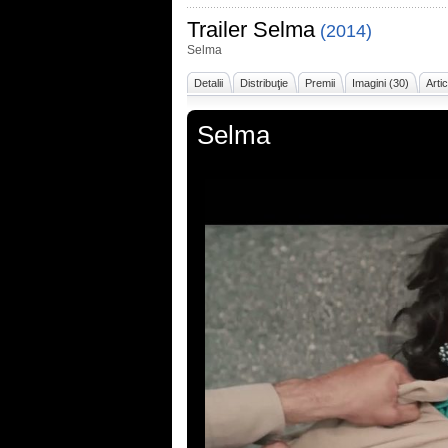
Trailer
Selma
(2014)
Selma
Detalii
Distribuţie
Premii
Imagini (30)
Arti
Selma