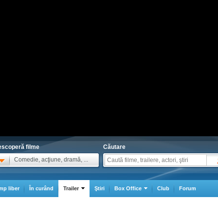
scoperă filme
Căutare
Comedie, acţiune, dramă, ...
mp liber
În curând
Trailer
Ştiri
Box Office
Club
Forum