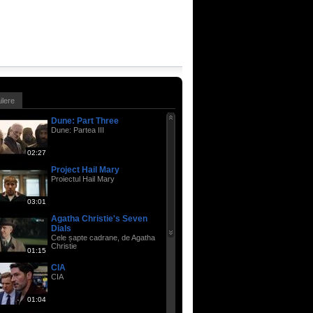
ailere
Dune: Part Three
Dune: Partea III
02:27
Project Hail Mary
Proiectul Hail Mary
03:01
Agatha Christie's Seven
Dials
Cele șapte cadrane, de Agatha
Christie
01:15
CIA
CIA
01:04