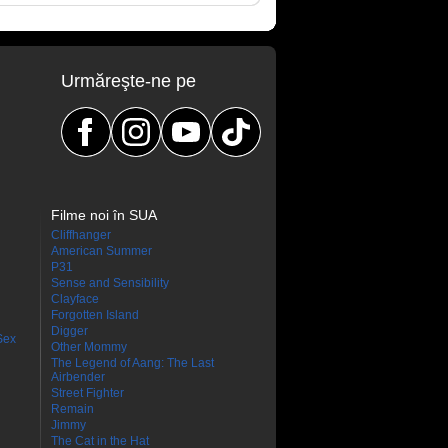
Urmăreşte-ne pe
Filme noi în SUA
Cliffhanger
American Summer
P31
Sense and Sensibility
Clayface
Forgotten Island
Digger
Sex
Other Mommy
The Legend of Aang: The Last
Airbender
Street Fighter
Remain
Jimmy
The Cat in the Hat