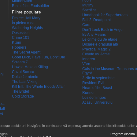
Fuori
Motherwitch
Mutiny
Rise of the Footsoldier:...
Sacrifice
Filme populare
Handbook for Superheroes
Project Hail Mary
Fall 2: Deadpoint
În pielea mea
Cars
Wuthering Heights
Don't Look Back in Anger
Obsession
By Any Means
Crime 101
Le crime du 3e étage
Kîzîm
Dosarele orașului alb
Hoppers
Practical Magic 2
The Secret Agent
Coyote vs. Acme
Good Luck, Have Fun, Don't Die
Iertarea
Scream 7
Värn
How to Make a Killing
Cats in the Museum: Treasures o
Cazul Samca
Egypt
eni
Dolce far niente
3 zile în septembrie
The Last Viking
Resident Evil
Kill Bill: The Whole Bloody Affair
Heart of the Beast
The Bride!
Runner
Cold Storage
Los domingos
Atlasul Universului
aza
all
ke
losește cookie-uri. Navigând în continuare, vă exprimați acordul asupra folosirii cookie-urilor.
agia®
Program cinema