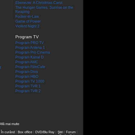
Ebenezer: A Christmas Carol
The Hunger Games: Sunrise on the
Reaping
Focker-in-Law
Game of Power
Violent Night 2
Program TV
Program PRO TV
Program Antena 1
Program Pro Cinema
Program Kanal D
Program AMC
Program FilmCafe
f
Program Diva
Program HBO
Program TV 1000
Program TVR 1
Program TVR 2
Află mai multe
În curând
Box office
DVD/Blu Ray
Ştiri
Forum