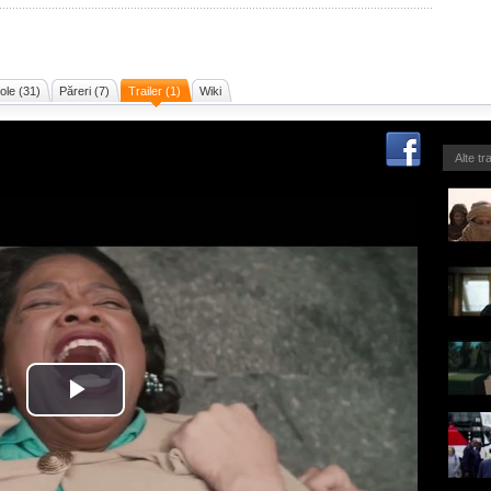
cole (31)
Păreri (7)
Trailer (1)
Wiki
Alte tr