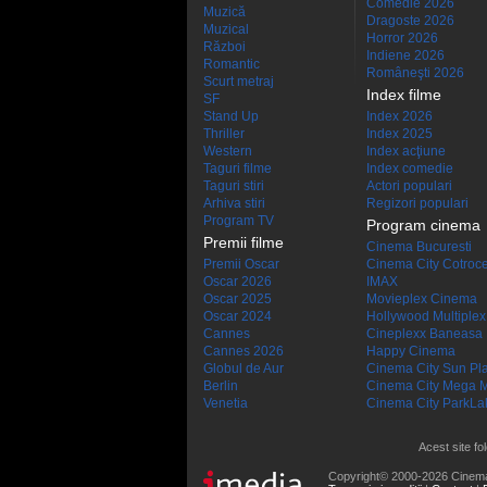
Comedie 2026
Muzică
Dragoste 2026
Muzical
Horror 2026
Război
Indiene 2026
Romantic
Româneşti 2026
Scurt metraj
Index filme
SF
Stand Up
Index 2026
Thriller
Index 2025
Western
Index acţiune
Taguri filme
Index comedie
Taguri stiri
Actori populari
Arhiva stiri
Regizori populari
Program TV
Program cinema
Premii filme
Cinema Bucuresti
Premii Oscar
Cinema City Cotroc
Oscar 2026
IMAX
Oscar 2025
Movieplex Cinema
Oscar 2024
Hollywood Multiplex
Cannes
Cineplexx Baneasa
Cannes 2026
Happy Cinema
Globul de Aur
Cinema City Sun Pl
Berlin
Cinema City Mega M
Venetia
Cinema City ParkLa
Acest site fo
Copyright© 2000-2026 Cinem