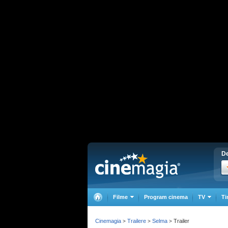
De
Filme
Program cinema
TV
Ti
Cinemagia
Trailere
Selma
Trailer
>
>
>