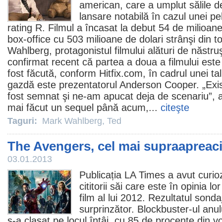
american, care a umplut sălile 
lansare notabilă în cazul unei pe
rating R.
Filmul
a încasat la debut 54 de milioane 
box-office cu 503 milioane de dolari strânşi din 
Wahlberg
, protagonistul filmului alături de năstru
confirmat recent că partea a doua a filmului este 
fost făcută, conform Hitfix.com, în cadrul unei t
gazdă este prezentatorul Anderson Cooper. „Exist
fost semnat şi ne-am apucat deja de scenariu”,
mai făcut un sequel până acum,...
citeşte
Taguri:
Mark Wahlberg
,
Ted
The Avengers, cel mai supraapreaci
03.01.2013
Publicația LA Times a avut curioz
cititorii săi care este în opinia l
film
al lui
2012
. Rezultatul sondaj
surprinzător. Blockbuster-ul anul
s-a clasat pe locul întâi, cu 85 de procente din v