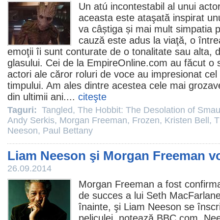
Un atú incontestabil al unui acto
aceasta este ataşată inspirat un
va câștiga și mai mult simpatia p
cauză este adus la viaţă, o întrea
emoţii îi sunt conturate de o tonalitate sau alta,
glasului. Cei de la EmpireOnline.com au făcut o 
actori ale căror roluri de voce au impresionat cel
timpului. Am ales dintre acestea cele mai grozave
din ultimii ani....
citeşte
Taguri:
Tangled
,
The Hobbit: The Desolation of Sma
Andy Serkis
,
Morgan Freeman
,
Frozen
,
Kristen Bell
,
T
Neeson
,
Paul Bettany
Liam Neeson şi Morgan Freeman vor
26.09.2014
Morgan Freeman
a fost confirm
de succes a lui
Seth MacFarlan
înainte, şi
Liam Neeson
se înscri
peliculei, notează BBC.com. Ne