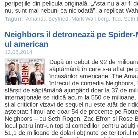
peripețiile din pelicula originală. „Asta nu a ar f
nu, sunt mai nebuni ca niciodată”, a replicat Wah
Taguri:
Amanda Seyfried
,
Mark Wahlberg
,
Ted
,
Seth 
Neighbors îl detronează pe Spider-
ul american
12.05.2014
După un debut de 92 de milioane 
săptămână în care s-a aflat pe pr
încasărilor americane,
The Amaz
întrecut de comedia
Neighbors
,
sfârșit de săptămână ajungând doar la 37 de mili
internaționale se ridică acum la 550 de milioane, 
și al criticilor vizavi de sequel nu este atât de rid
așteptat:
filmul
are doar 54 de procente pe Rot
Neighbors – cu
Seth Rogen
,
Zac Efron
și Rose B
locul patru într-un top al comediilor pentru adulți 
51,1 de milioane de dolari obținute pe teritoriul