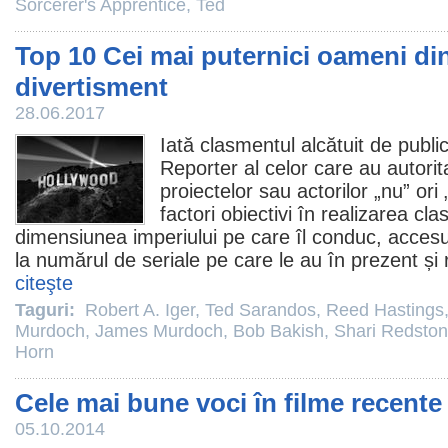
Sorcerer's Apprentice
,
Ted
Top 10 Cei mai puternici oameni din
divertisment
28.06.2017
Iată clasmentul alcătuit de publ
Reporter al celor care au autori
proiectelor sau actorilor „nu” ori
factori obiectivi în realizarea c
dimensiunea imperiului pe care îl conduc, accesu
la numărul de seriale pe care le au în prezent și ra
citeşte
Taguri:
Robert A. Iger
,
Ted Sarandos
,
Reed Hastings
Murdoch
,
James Murdoch
,
Bob Bakish
,
Shari Redsto
Horn
Cele mai bune voci în filme recente
05.10.2014