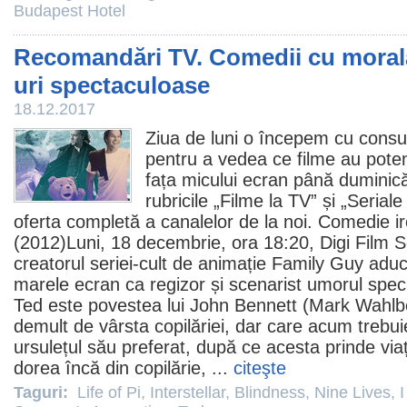
Budapest Hotel
Recomandări TV. Comedii cu morală
uri spectaculoase
18.12.2017
Ziua de luni o începem cu consu
pentru a vedea ce
filme
au poten
fața micului ecran până duminică.
rubricile „
Filme la TV
” și „
Seriale
oferta completă a canalelor de la noi.
Comedie
i
(
2012
)Luni, 18 decembrie, ora 18:20, Digi
Film
S
creatorul seriei-cult de animație Family Guy adu
marele ecran ca regizor și scenarist umorul speci
Ted este povestea lui John Bennett (Mark Wahlber
demult de vârsta copilăriei, dar care acum trebuie 
ursulețul său preferat, după ce acesta prinde via
dorea încă din copilărie, ...
citeşte
Taguri:
Life of Pi
,
Interstellar
,
Blindness
,
Nine Lives
,