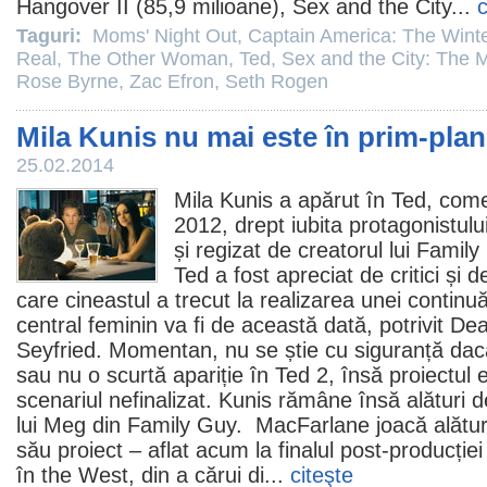
Hangover II (85,9 milioane), Sex and the City...
c
Taguri:
Moms' Night Out
,
Captain America: The Winte
Real
,
The Other Woman
,
Ted
,
Sex and the City: The 
Rose Byrne
,
Zac Efron
,
Seth Rogen
Mila Kunis nu mai este în prim-plan
25.02.2014
Mila Kunis
a apărut în
Ted
, come
2012
, drept iubita protagonistului
și regizat de creatorul lui
Family
Ted a fost apreciat de critici și 
care cineastul a trecut la realizarea unei continuă
central feminin va fi de această dată, potrivit D
Seyfried
. Momentan, nu se știe cu siguranță dac
sau nu o scurtă apariție în
Ted 2
, însă proiectul 
scenariul nefinalizat. Kunis rămâne însă alături
lui Meg din Family Guy. MacFarlane joacă alături
său proiect – aflat acum la finalul post-producției
în the West, din a cărui di...
citeşte