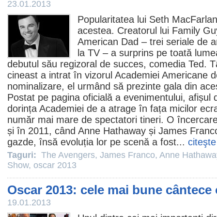
23.01.2013
Popularitatea lui Seth MacFarlane
acestea. Creatorul lui
Family Gu
American Dad – trei seriale de a
la TV – a surprins pe toată lume
debutul său regizoral de succes, comedia
Ted
. T
cineast a intrat în vizorul Academiei Americane 
nominalizare, el urmând să prezinte gala din aces
Postat pe pagina oficială a evenimentului, afișul
dorința Academiei de a atrage în fața micilor ecr
număr mai mare de spectatori tineri. O încercare 
și în
2011
, când
Anne Hathaway
și
James Franc
gazde, însă evoluția lor pe scenă a fost...
citeşte
Taguri:
The Avengers
,
James Franco
,
Anne Hathawa
Show
,
oscar 2013
Oscar 2013: cele mai bune cântece 
19.01.2013