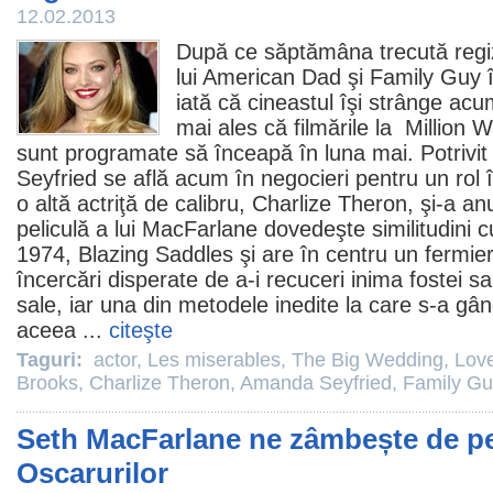
12.02.2013
După ce săptămâna trecută regiz
lui American Dad şi
Family Guy
î
iată că cineastul îşi strânge acum 
mai ales că filmările la Million 
sunt programate să înceapă în luna mai. Potriv
Seyfried
se află acum în negocieri pentru un rol 
o altă actriţă de calibru,
Charlize Theron
, şi-a an
peliculă a lui MacFarlane dovedeşte similitudini 
1974,
Blazing Saddles
şi are în centru un fermie
încercări disperate de a-i recuceri inima fostei sal
sale, iar una din metodele inedite la care s-a gâ
aceea ...
citeşte
Taguri:
actor
,
Les miserables
,
The Big Wedding
,
Lov
Brooks
,
Charlize Theron
,
Amanda Seyfried
,
Family Gu
Seth MacFarlane ne zâmbește de pe
Oscarurilor