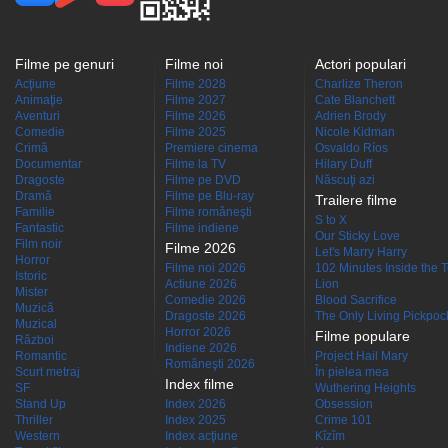
Filme pe genuri
Filme noi
Actori populari
Acţiune
Filme 2028
Charlize Theron
Animaţie
Filme 2027
Cate Blanchett
Aventuri
Filme 2026
Adrien Brody
Comedie
Filme 2025
Nicole Kidman
Crimă
Premiere cinema
Osvaldo Ríos
Documentar
Filme la TV
Hilary Duff
Dragoste
Filme pe DVD
Născuţi azi
Dramă
Filme pe Blu-ray
Trailere filme
Familie
Filme româneşti
S to X
Fantastic
Filme indiene
Our Sticky Love
Film noir
Filme 2026
Let's Marry Harry
Horror
Filme noi 2026
102 Minutes Inside the 
Istoric
Actiune 2026
Lion
Mister
Comedie 2026
Blood Sacrifice
Muzică
Dragoste 2026
The Only Living Pickpocke
Muzical
Horror 2026
Filme populare
Război
Indiene 2026
Romantic
Project Hail Mary
Româneşti 2026
Scurt metraj
În pielea mea
Index filme
SF
Wuthering Heights
Stand Up
Index 2026
Obsession
Thriller
Index 2025
Crime 101
Western
Index acţiune
Kîzîm