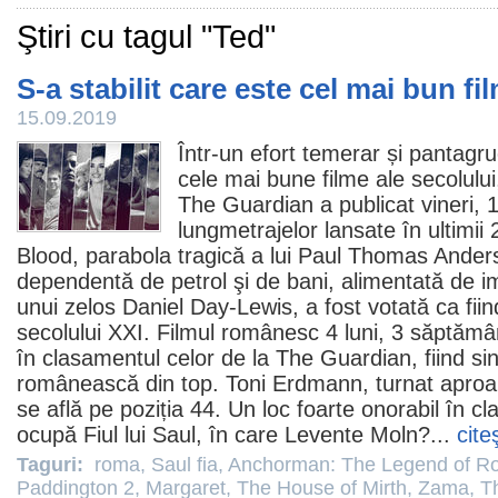
Ştiri cu tagul "Ted"
S-a stabilit care este cel mai bun fi
15.09.2019
Într-un efort temerar și pantagrue
cele mai bune
filme
ale secolului
The Guardian a publicat vineri, 
lungmetrajelor lansate în ultimii
Blood
, parabola tragică a lui
Paul Thomas Ander
dependentă de petrol şi de bani, alimentată de i
unui zelos
Daniel Day-Lewis
, a fost votată ca fi
secolului XXI.
Filmul
românesc
4 luni, 3 săptămân
în clasamentul celor de la The Guardian, fiind si
românească din top.
Toni Erdmann
, turnat apro
se află pe poziția 44. Un loc foarte onorabil în cl
ocupă
Fiul lui Saul
, în care Levente Moln?...
cite
Taguri:
roma
,
Saul fia
,
Anchorman: The Legend of R
Paddington 2
,
Margaret
,
The House of Mirth
,
Zama
,
Th