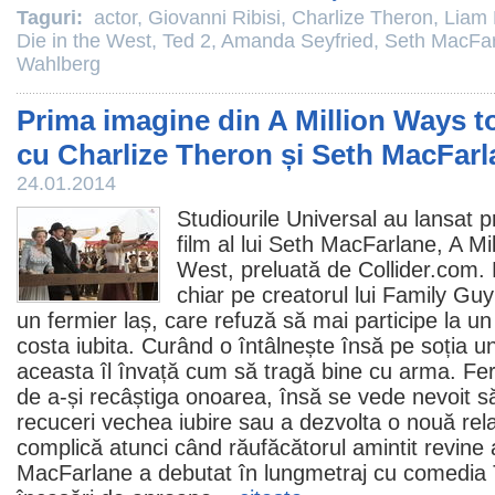
Taguri:
actor
,
Giovanni Ribisi
,
Charlize Theron
,
Liam
Die in the West
,
Ted 2
,
Amanda Seyfried
,
Seth MacFa
Wahlberg
Prima imagine din A Million Ways to
cu Charlize Theron și Seth MacFarl
24.01.2014
Studiourile Universal au lansat 
film
al lui
Seth MacFarlane
, A Mi
West, preluată de Collider.com.
chiar pe creatorul lui
Family Guy
un fermier laș, care refuză să mai participe la un 
costa iubita. Curând o întâlnește însă pe soția un
aceasta îl învață cum să tragă bine cu arma. F
de a-și recâștiga onoarea, însă se vede nevoit să
recuceri vechea iubire sau a dezvolta o nouă rela
complică atunci când răufăcătorul amintit revine a
MacFarlane a debutat în lungmetraj cu comedia