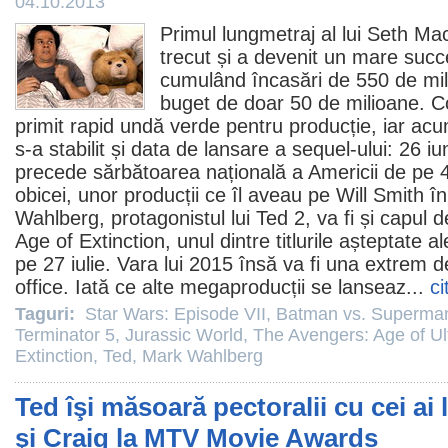
04.10.2013
Primul lungmetraj al lui
Seth Ma
trecut și a devenit un mare succe
cumulând încasări de 550 de mili
buget de doar 50 de milioane. Co
primit rapid undă verde pentru producție, iar acu
s-a stabilit și data de lansare a sequel-ului: 26 
precede sărbătoarea națională a Americii de pe 4 
obicei, unor producții ce îl aveau pe
Will Smith
în
Wahlberg
, protagonistul lui
Ted
2, va fi și capul de
Age of Extinction
, unul dintre titlurile așteptate 
pe 27 iulie. Vara lui 2015 însă va fi una extrem 
office. Iată ce alte megaproducții se lanseaz...
ci
Taguri:
Star Wars: Episode VII
,
Batman vs. Superma
Terminator 5
,
Jurassic World
,
The Avengers: Age of Ul
Extinction
,
Ted
,
Mark Wahlberg
Ted îşi măsoară pectoralii cu cei ai
şi Craig la MTV Movie Awards