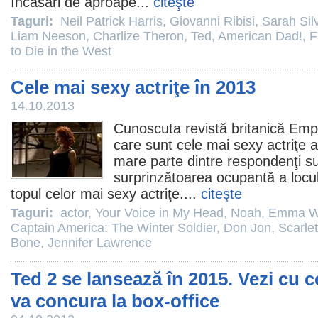
încasări de aproape...
citeşte
Taguri:
Neil Patrick Harris
,
Giovanni Ribisi
,
Sarah Si
Liam Neeson
,
Charlize Theron
,
Ted
,
American Dad!
,
F
to Die in the West
Cele mai sexy actriţe în 2013
14.10.2013
Cunoscuta revistă britanică Empire
care sunt cele mai sexy actriţe 
mare parte dintre respondenţi sun
surprinzătoarea ocupantă a loculu
topul celor mai sexy actriţe....
citeşte
Taguri:
actor
,
Your Voice in My Head
,
Noah
,
Emma W
Captain America: The Winter Soldier
,
Don Jon
,
Scarle
Bone
,
Jennifer Lawrence
Ted 2 se lansează în 2015. Vezi cu 
va concura la box-office