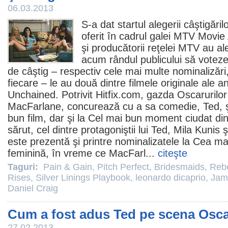
06.03.2013
S-a dat startul alegerii câştigări
oferit în cadrul galei MTV Movi
şi producătorii reţelei MTV au al
acum rândul publicului să votez
de câştig – respectiv cele mai multe nominalizăr
fiecare – le au două dintre
filmele
originale ale an
Unchained
. Potrivit Hitfix.com, gazda Oscarurilo
MacFarlane
, concurează cu a sa
comedie
, Ted, 
bun
film
, dar şi la Cel mai bun moment ciudat din
sărut, cel dintre protagoniştii lui Ted,
Mila Kunis
ş
este prezentă şi printre nominalizatele la Cea ma
feminină, în vreme ce MacFarl...
citeşte
Taguri:
Pain & Gain
,
Pitch Perfect
,
Bridesmaids
,
Rebe
Rises
,
Silver Linings Playbook
,
leonardo dicaprio
,
Jam
Daniel Craig
Cum a fost adus Ted pe scena Osca
27.02.2013