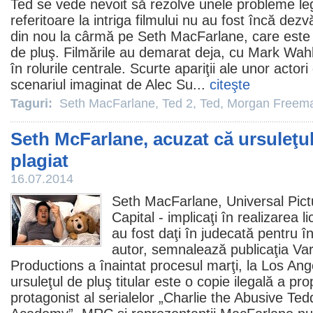
Ted se vede nevoit să rezolve unele probleme lega
referitoare la intriga filmului nu au fost încă dezv
din nou la cârmă pe
Seth MacFarlane
, care este
de pluş. Filmările au demarat deja, cu Mark Wah
în rolurile centrale. Scurte apariţii ale unor acto
scenariul imaginat de Alec Su...
citeşte
Taguri:
Seth MacFarlane
,
Ted 2
,
Ted
,
Morgan Freem
Seth McFarlane, acuzat că ursuleţu
plagiat
16.07.2014
Seth MacFarlane
, Universal Pic
Capital - implicaţi în realizarea 
au fost daţi în judecată pentru î
autor, semnalează publicaţia Va
Productions a înaintat procesul marţi, la Los An
ursuleţul de pluş titular este o copie ilegală a prop
protagonist al serialelor „Charlie the Abusive Ted