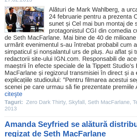
Alături de
Mark Wahlberg
, a urc
24 februarie pentru a prezenta 
sunet și Cel mai bun montaj de 
protagonistul CGI din comedia c
de
Seth MacFarlane
. Mai bine de 40 de milioan
urmărit evenimentul s-au întrebat probabil cum a 
simpaticul și nonșalantul urs de pluș. Au aflat și
redactorii site-ului IGN.com. Responsabili de ac
maeștrii în efecte speciale de la Tippett Studio’s B
MacFarlane și regizorul transmisiei în direct și a 
explicațiile studioului: ”Pentru filmarea acestui s
scenei pe care urmau să fie prezentate
premiile
A
citeşte
Taguri:
Zero Dark Thirty
,
Skyfall
,
Seth MacFarlane
,
T
2013
Amanda Seyfried se alătură distribu
regizat de Seth MacFarlane