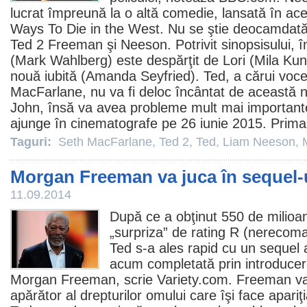
lucrat împreună la o altă
comedie
, lansată în ace
Ways To Die in the West. Nu se ştie deocamdată c
Ted 2
Freeman şi Neeson. Potrivit sinopsisului, 
(Mark Wahlberg) este despărţit de Lori (Mila Kunis
nouă iubită (Amanda Seyfried). Ted, a cărui voce 
MacFarlane, nu va fi deloc încântat de această n
John, însă va avea probleme mult mai importante
ajunge în
cinematografe
pe 26 iunie 2015. Prima
Taguri:
Seth MacFarlane
,
Ted 2
,
Ted
,
Liam Neeson
,
Morgan Freeman va juca în sequel-u
11.09.2014
După ce a obţinut 550 de milioane
„surpriza” de rating R (nerecoma
Ted
s-a ales rapid cu un sequel a
acum completată prin introducerea
Morgan Freeman
, scrie Variety.com. Freeman va
apărător al drepturilor omului care îşi face apari