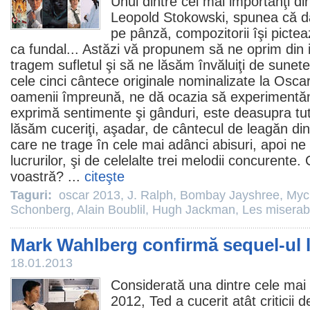
Unul dintre cei mai importanţi diri
Leopold Stokowski, spunea că d
pe pânză, compozitorii îşi pict
ca fundal... Astăzi vă propunem să ne oprim din i
tragem sufletul şi să ne lăsăm învăluiţi de sunet
cele cinci cântece originale nominalizate la
Osca
oamenii împreună, ne dă ocazia să experimentăm
exprimă sentimente şi gânduri, este deasupra tut
lăsăm cuceriţi, aşadar, de cântecul de leagăn di
care ne trage în cele mai adânci abisuri, apoi ne
lucrurilor, şi de celelalte trei melodii concurente.
voastră? ...
citeşte
Taguri:
oscar 2013
,
J. Ralph
,
Bombay Jayshree
,
Myc
Schonberg
,
Alain Boublil
,
Hugh Jackman
,
Les miserab
Mark Wahlberg confirmă sequel-ul l
18.01.2013
Considerată una dintre cele mai 
2012
,
Ted
a cucerit atât criticii 