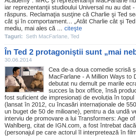
Academy”. MRC şi reprezentanţii MacFarlane nu 
iar reprezentanţii studioului Universal nu au dat 
răspuns. Reclamaţia susţine că Charlie şi Ted se
cât şi în comportament... „Atât Charlie cât şi Ted
mediu, mai ales că ...
citeşte
Taguri:
Seth MacFarlane
,
Ted
În Ted 2 protagoniștii sunt „mai ne
30.06.2014
Cea de-a doua
comedie
scrisă ș
MacFarlane
- A Million Ways to 
debutat nu demult pe marile ecr
succes la box office, însă produc
fost suficient de impresionați de evoluția în topul 
(lansat în
2012
, cu încasări internaționale de 550
un buget de 50 de milioane), pentru a da undă v
interviu de promovare a lui Transformers: Age of
Wahlberg
, citat de IGN.com, a fost întrebat dac
(personajul pe care actorul îl interpretează în
fil