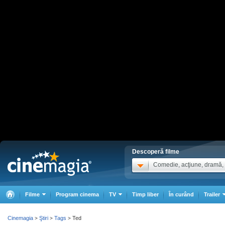
Descoperă filme
Comedie, acţiune, dramă, .
Filme
Program cinema
TV
Timp liber
În curând
Trailer
Cinemagia
Ştiri
Tags
Ted
>
>
>