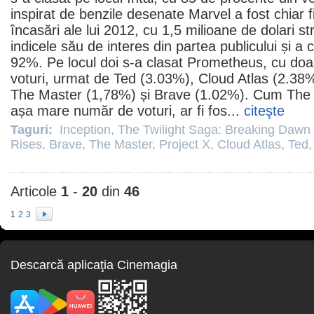
inspirat de benzile desenate Marvel a fost chiar f
încasări ale lui
2012
, cu 1,5 milioane de dolari st
indicele său de interes din partea publicului și a c
92%. Pe locul doi s-a clasat
Prometheus
, cu doa
voturi, urmat de
Ted
(3.03%),
Cloud Atlas
(2.38
The Master
(1,78%) și
Brave
(1.02%). Cum The 
așa mare număr de voturi, ar fi fos...
citeşte
Taguri:
Inception
,
The Twilight Saga: Breaking Dawn 
Rises
,
Brave
,
The Master
,
Project X
,
Cloud Atlas
,
Ted
Articole
1
-
20
din
46
1
2
3
Descarcă aplicaţia Cinemagia