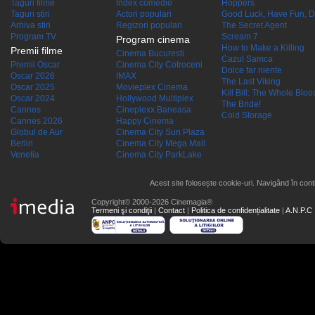
Taguri filme
Index comedie
Hoppers
Taguri stiri
Actori populari
Good Luck, Have Fun, D
Arhiva stiri
Regizori populari
The Secret Agent
Program TV
Scream 7
Program cinema
How to Make a Killing
Premii filme
Cinema Bucuresti
Cazul Samca
Premii Oscar
Cinema City Cotroceni
Dolce far niente
Oscar 2026
IMAX
The Last Viking
Oscar 2025
Movieplex Cinema
Kill Bill: The Whole Blood
Oscar 2024
Hollywood Multiplex
The Bride!
Cannes
Cineplexx Baneasa
Cold Storage
Cannes 2026
Happy Cinema
Globul de Aur
Cinema City Sun Plaza
Berlin
Cinema City Mega Mall
Venetia
Cinema City ParkLake
Acest site folosește cookie-uri. Navigând în conti
Copyright© 2000-2026 Cinemagia®
Termeni şi condiţii
|
Contact
|
Politica de confidențialitate
|
A.N.P.C