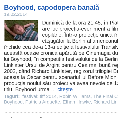
Boyhood, capodopera banală
19.02.2014
Duminică de la ora 21.45, în Piaţ
are loc proiecţia-eveniment a fi
copilărie
. Într-o proiecţie unică
câştigător la Berlin al americanu
închide cea de-a 13-a ediţie a festivalului Trans
această ocazie cronica apărută pe Cinemagia d
lui Boyhood, în competiţia festivalului de la Berl
Linklater Ursul de Argint pentru Cea mai bună reg
2002, când Richard Linklater, regizorul trilogiei B
acesta la
Oscar
pentru scenariul lui
Before Midni
producţia noului său proiect va avea nevoie de 12
titlu, Boyhood urma ...
citeşte
Taguri:
festival: tiff 2014
,
Robin Williams
,
The Final C
Boyhood
,
Patricia Arquette
,
Ethan Hawke
,
Richard Lin