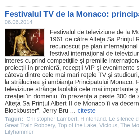
Festivalul TV de la Monaco: principa
06.06.2014
Festivalul de televiziune de la Mo
1961 de către Alteţa Sa Prinţul Ra
recunoscut pe plan internaţional 
festival internaţional de televizi
interes cuprind competiţiile şi
premiile
internaţion
proiecţii în premieră, recepţii VIP şi evenimente 
câteva dintre cele mai mari reţele TV şi studiouri
la strălucirea şi ambianţa Principatului Monaco. F
televiziune strânge laolaltă cele mai importante ş
creaţiei în domeniu, în prezenţa a peste 300 de z
Alteţa Sa Prinţul Albert II de Monaco îi va dece
Blockbuster”,
Jerry Bru
...
citeşte
Taguri:
Christopher Lambert
,
Hinterland
,
Le silence d
Great Train Robbery
,
Top of the Lake
,
Vicious
,
The Mo
Lilyhammer