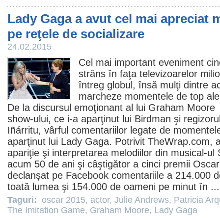
Lady Gaga a avut cel mai apreciat
pe reţele de socializare
24.02.2015
Cel mai important eveniment cin
strâns în faţa televizoarelor mi
întreg globul, însă mulţi dintre a
marcheze momentele de top ale g
De la discursul emoţionant al lui
Graham Moore
l
show-ului, ce i-a aparţinut lui Birdman şi regizor
Iñárritu, vârful comentariilor legate de momentele
aparţinut lui
Lady Gaga
. Potrivit TheWrap.com, a
apariţie şi interpretarea melodiilor din musical-u
acum 50 de ani şi câştigător a cinci
premii
Oscar
declanşat pe Facebook comentariile a 214.000 d
toată lumea şi 154.000 de oameni pe minut în ..
Taguri:
oscar 2015
,
actor
,
Julie Andrews
,
Patricia Arq
The Imitation Game
,
Graham Moore
,
Lady Gaga