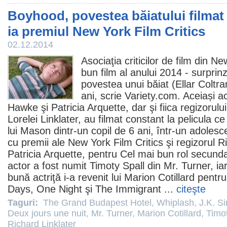
Boyhood, povestea băiatului filmat
ia premiul New York Film Critics
02.12.2014
Asociaţia criticilor de
film
din New
bun film al anului 2014 - surprin
povestea unui băiat (
Ellar Coltr
ani, scrie Variety.com. Aceiași ac
Hawke şi
Patricia Arquette
, dar şi fiica regizorul
Lorelei Linklater, au filmat constant la pelicula 
lui Mason dintr-un copil de 6 ani, într-un adolesc
cu
premii
ale New York
Film
Critics şi regizorul
Ri
Patricia Arquette, pentru Cel mai bun rol secund
actor a fost numit Timoty Spall din
Mr. Turner
, ia
bună actriţă i-a revenit lui
Marion Cotillard
pentru
Days, One Night
şi
The Immigrant
...
citeşte
Taguri:
The Grand Budapest Hotel
,
Whiplash
,
J.K. 
Deux jours une nuit
,
Mr. Turner
,
Marion Cotillard
,
Timo
Richard Linklater