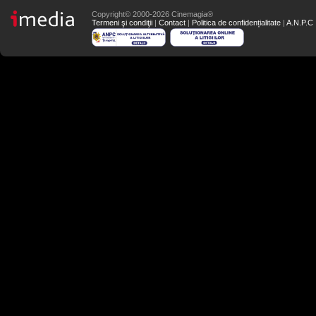
Copyright© 2000-2026 Cinemagia®
Termeni şi condiţii
|
Contact
|
Politica de confidențialitate
|
A.N.P.C