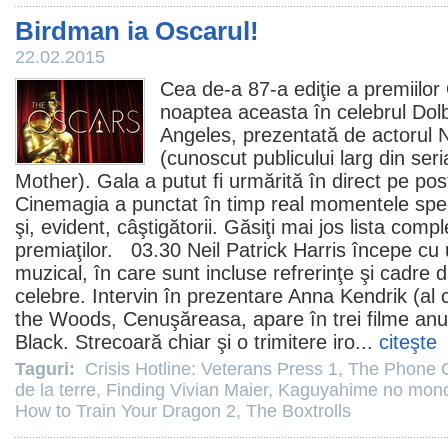
Birdman ia Oscarul!
22.02.2015
Cea de-a 87-a ediţie a premiilor
noaptea aceasta în celebrul Dol
Angeles, prezentată de actorul N
(cunoscut publicului larg din ser
Mother). Gala a putut fi urmărită în direct pe pos
Cinemagia a punctat în timp real momentele spec
şi, evident, câştigătorii. Găsiţi mai jos lista compl
premiaţilor. 03.30 Neil Patrick Harris începe cu u
muzical, în care sunt incluse refrerinţe şi cadre 
celebre. Intervin în prezentare Anna Kendrik (al 
the Woods
, Cenuşăreasa, apare în trei
filme
anul
Black. Strecoară chiar şi o trimitere iro...
citeşte
Taguri:
Crisis Hotline: Veterans Press 1
,
The Phone C
de la terre
,
Finding Vivian Maier
,
Kaguyahime no mono
How to Train Your Dragon 2
,
The Boxtrolls