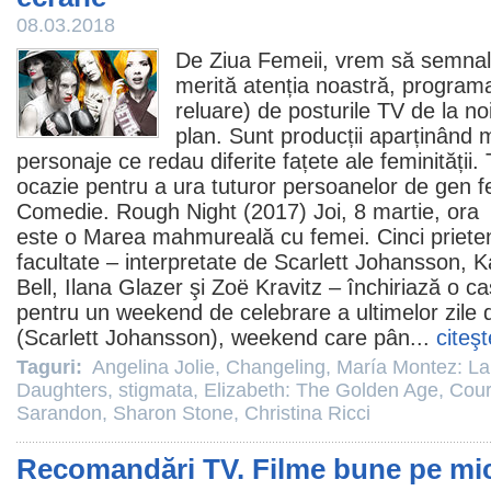
08.03.2018
De Ziua Femeii, vrem să semna
merită atenția noastră, programa
reluare) de posturile TV de la no
plan. Sunt producții aparținând 
personaje ce redau diferite fațete ale feminității.
ocazie pentru a ura tuturor persoanelor de gen 
Comedie
.
Rough Night
(2017) Joi, 8 martie, or
este o Marea mahmureală cu femei. Cinci prieten
facultate – interpretate de
Scarlett Johansson
,
K
Bell,
Ilana Glazer
şi
Zoë Kravitz
– închiriază o c
pentru un weekend de celebrare a ultimelor zile d
(Scarlett Johansson), weekend care pân...
citeşt
Taguri:
Angelina Jolie
,
Changeling
,
María Montez: La 
Daughters
,
stigmata
,
Elizabeth: The Golden Age
,
Cour
Sarandon
,
Sharon Stone
,
Christina Ricci
Recomandări TV. Filme bune pe micu