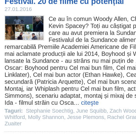
Festival. 20 de filme cu potențial
27.01.2016
Ce au în comun
Woody Allen
,
C
Kevin Spacey
? Toți au câștigat
p
care au avut premiera la Sund
Festivalul de la Sundance alime
remarcabilă
Premiile
Academiei Americane de
Fi
mai aclamate producții ale lui 2014,
Boyhood
și
lansate la Sundance - au strâns nu mai puțin de 
Oscar
: Boyhood pentru Cel mai bun
film
, Cel ma
Linklater
), Cel mai bun actor (
Ethan Hawke
), Ce
secundară (
Patricia Arquette
), Cel mai bun scenar
Montaj, iar Whiplash pentru Cel mai bun
film
, ac
Simmons
), scenariu adaptat, montaj și mixaj de 
Ida -
filmul
străin cu
Osca
...
citeşte
Taguri:
Stephanie Soechtig
,
June Squibb
,
Zach Woo
Whitford
,
Molly Shannon
,
Jesse Plemons
,
Rachel Gra
Zuaiter