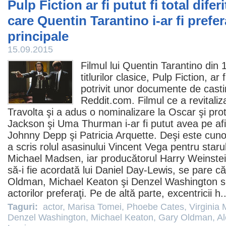
Pulp Fiction ar fi putut fi total diferi
care Quentin Tarantino i-ar fi prefera
principale
15.09.2015
Filmul
lui
Quentin Tarantino
din 1
titlurilor clasice,
Pulp Fiction
, ar 
potrivit unor documente de casti
Reddit.com.
Filmul
ce a revitaliz
Travolta
şi a adus o nominalizare la
Oscar
şi pro
Jackson
şi
Uma Thurman
i-ar fi putut avea pe a
Johnny Depp
şi
Patricia Arquette
. Deşi este cuno
a scris rolul asasinului Vincent Vega pentru star
Michael Madsen, iar producătorul Harry Weinstein 
să-i fie acordată lui
Daniel Day-Lewis
, se pare că
Oldman
,
Michael Keaton
şi
Denzel Washington
s-
actorilor preferaţi. Pe de altă parte, excentricii h.
Taguri:
actor
,
Marisa Tomei
,
Phoebe Cates
,
Virginia
Denzel Washington
,
Michael Keaton
,
Gary Oldman
,
Al