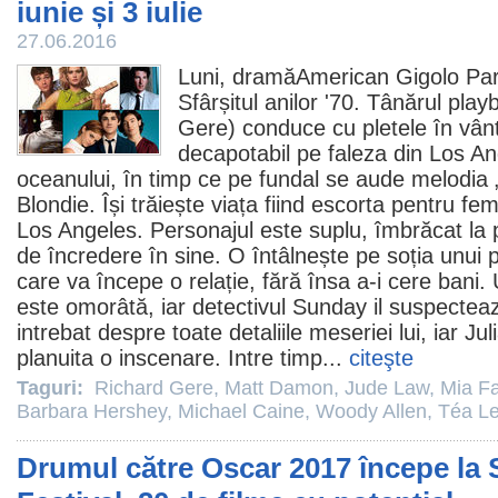
iunie și 3 iulie
27.06.2016
Luni, dramă
American Gigolo
Par
Sfârșitul anilor '70. Tânărul play
Gere
) conduce cu pletele în vâ
decapotabil pe faleza din Los An
oceanului, în timp ce pe fundal se aude melodia 
Blondie. Își trăiește viața fiind escorta pentru fe
Los Angeles. Personajul este suplu, îmbrăcat la p
de încredere în sine. O întâlnește pe soția unui po
care va începe o relație, fără însa a-i cere bani. 
este omorâtă, iar detectivul Sunday il suspectea
intrebat despre toate detaliile meseriei lui, iar Ju
planuita o inscenare. Intre timp...
citeşte
Taguri:
Richard Gere
,
Matt Damon
,
Jude Law
,
Mia F
Barbara Hershey
,
Michael Caine
,
Woody Allen
,
Téa Le
Drumul către Oscar 2017 începe la