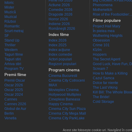
Filme noi 2026
Big Chicken: A Fast Food
Istoric
Actiune 2026
Phenomena
Mister
Comedie 2026
Motherwitch
Muzică
Dragoste 2026
Rise of the Footsoldier:..
Muzical
Horror 2026
Filme populare
Război
Indiene 2026
Romantic
Project Hail Mary
Româneşti 2026
Scurt metraj
În pielea mea
Index filme
SF
Wuthering Heights
Stand Up
Index 2026
Obsession
Thriller
Index 2025
Crime 101
Western
Index acţiune
Kîzîm
Taguri filme
Index comedie
Hoppers
Taguri stiri
Actori populari
The Secret Agent
Arhiva stiri
Regizori populari
Good Luck, Have Fun, D
Program TV
Scream 7
Program cinema
How to Make a Killing
Premii filme
Cinema Bucuresti
Cazul Samca
Premii Oscar
Cinema City Cotroceni
Dolce far niente
Oscar 2026
IMAX
The Last Viking
Oscar 2025
Movieplex Cinema
Kill Bill: The Whole Blood
Oscar 2024
Hollywood Multiplex
The Bride!
Cannes
Cineplexx Baneasa
Cold Storage
Cannes 2026
Happy Cinema
Globul de Aur
Cinema City Sun Plaza
Berlin
Cinema City Mega Mall
Venetia
Cinema City ParkLake
Acest site folosește cookie-uri. Navigând în conti