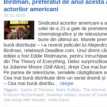
Birdman, preferatul de anul acesta 
actorilor americani
26.01.2015
Sindicatul actorilor americani a 
celei de-a 21-a gale de premiere, 
cinematografice și de televiziun
bune din ultimul an. Marele
prem
bună distribuție – i-a revenit peliculei lui Alejand
Birdman
, relatează Deadline.com. Unul dintre câșt
ediției a fost
Eddie Redmayne
, pentru întruchip
din
The Theory of Everything
. Deloc surprinzăto
lui
Julianne Moore
(
Still Alice
), drept Cea mai bună
Pe partea de televiziune, serialele câștigătoare 
Cea mai bună distribuție dintr-un serial dramă și
– Cea mai bună distribu...
citeşte
Taguri:
Game of Thrones
,
Mark Ruffalo
,
The Normal 
Frances McDormand
,
Downton Abbey
,
House of Card
Get Away with Murder
,
Viola Davis