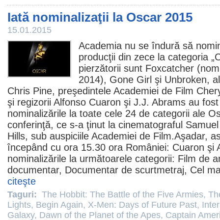
Iată nominalizaţii la Oscar 2015
15.01.2015
Academia nu se îndură să nomin
producţii din zece la categoria 
pierzătorii sunt Foxcatcher (nom
2014), Gone Girl şi Unbroken, al 
Chris Pine
, preşedintele Academiei de
Film
Chery
şi regizorii Alfonso Cuaron şi
J.J. Abrams
au fost
nominalizările la toate cele 24 de categorii ale Osc
conferinţă, ce s-a ţinut la cinematograful Samue
Hills, sub auspiciile Academiei de
Film
.Aşadar, as
începând cu ora 15.30 ora României: Cuaron şi
nominalizările la următoarele categorii:
Film
de a
documentar, Documentar de scurtmetraj, Cel mai
citeşte
Taguri:
The Hobbit: The Battle of the Five Armies
,
Th
Lights
,
Begin Again
,
X-Men: Days of Future Past
,
Inter
Galaxy
,
Dawn of the Planet of the Apes
,
Captain Ameri