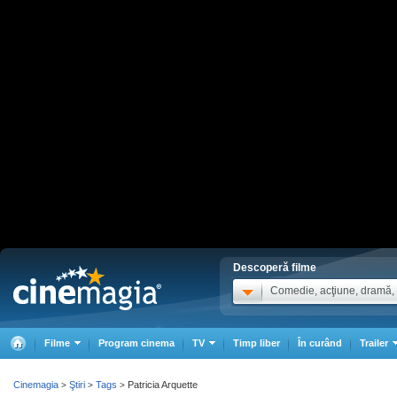
Descoperă filme
Comedie, acţiune, dramă, .
Filme
Program cinema
TV
Timp liber
În curând
Trailer
Cinemagia
Ştiri
Tags
Patricia Arquette
>
>
>