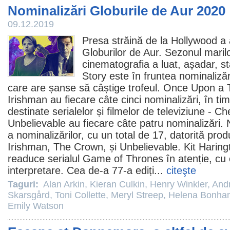
Nominalizări Globurile de Aur 2020
09.12.2019
Presa străină de la Hollywood a a
Globurilor de Aur. Sezonul maril
cinematografia a luat, așadar, s
Story
este în fruntea nominalizăr
care are șanse să câștige trofeul.
Once Upon a T
Irishman
au fiecare câte cinci nominalizări, în tim
destinate serialelor și filmelor de televiziune -
Che
Unbelievable au fiecare câte patru nominalizări.
a nominalizărilor, cu un total de 17, datorită prod
Irishman, The Crown, și Unbelievable.
Kit Haring
readuce serialul Game of Thrones în atenție, cu
interpretare. Cea de-a 77-a ediți...
citeşte
Taguri:
Alan Arkin
,
Kieran Culkin
,
Henry Winkler
,
And
Skarsgård
,
Toni Collette
,
Meryl Streep
,
Helena Bonham
Emily Watson