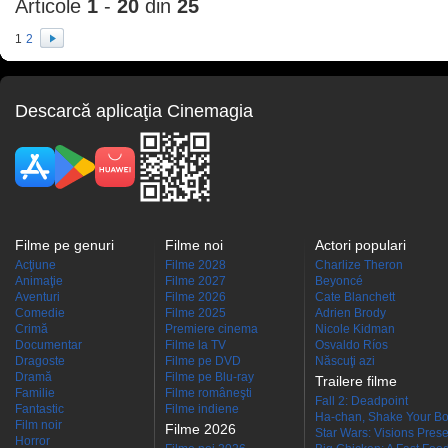
Articole
1
-
20
din
25
1
2
Descarcă aplicaţia Cinemagia
Filme pe genuri
Filme noi
Actori populari
Acţiune
Filme 2028
Charlize Theron
Animaţie
Filme 2027
Beyoncé
Aventuri
Filme 2026
Cate Blanchett
Comedie
Filme 2025
Adrien Brody
Crimă
Premiere cinema
Nicole Kidman
Documentar
Filme la TV
Osvaldo Ríos
Dragoste
Filme pe DVD
Născuţi azi
Dramă
Filme pe Blu-ray
Trailere filme
Familie
Filme româneşti
Fall 2: Deadpoint
Fantastic
Filme indiene
Ha-chan, Shake Your Bo
Film noir
Filme 2026
Star Wars: Visions Presen
Horror