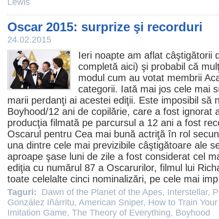
Lewis
Oscar 2015: surprize şi recorduri
24.02.2015
Ieri noapte am aflat câştigătorii 
completă
aici
) şi probabil că mul
modul cum au votat membrii Aca
categorii. Iată mai jos cele mai s
marii perdanţi ai acestei ediţii. Este imposibil s
Boyhood
/12 ani de copilărie, care a fost ignorat
producţia filmată pe parcursul a 12 ani a fost 
Oscarul pentru Cea mai bună actriţă în rol secun
una dintre cele mai previzibile câştigătoare ale se
aproape şase luni de zile a fost considerat cel ma
ediţia cu numărul 87 a Oscarurilor,
filmul
lui Rich
toate celelalte cinci nominalizări, pe cele mai imp
Taguri:
Dawn of the Planet of the Apes
,
Interstellar
,
P
González Iñárritu
,
American Sniper
,
How to Train Your
Imitation Game
,
The Theory of Everything
,
Boyhood