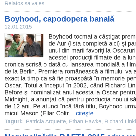
Relatos salvajes
Boyhood, capodopera banală
12.01.2015
Boyhood
tocmai a câştigat
premi
de Aur (lista completă
aici
) şi pa
unul din marii favoriţi la Oscaru
acestei producţii filmate de-a lu
cronica scrisă o dată cu lansarea mondială a filmul
de la Berlin. Premiera românească a filmului va a
exact la timp ca să fie proaspătă în memorie pen
Oscar
."Totul a început în 2002, când
Richard Lin
Before şi nominalizat anul acesta la
Oscar
pentru
Midnight, a anunţat că pentru producţia noului s
de 12 ani. Pe atunci încă fără titlu, Boyhood urm
micul Mason (Ellar Coltr...
citeşte
Taguri:
Patricia Arquette
,
Ethan Hawke
,
Richard Linkl