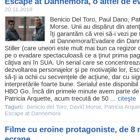
Escape at Dannemora, o altfel de e
20.11.2018
Benicio Del Toro
,
Paul Dano
,
Pat
Morse
. Unii au dispărut din aten
îţi garantăm că vrei să-i vezi pe 
at Dannemora
/Evadare din Dan
Stiller
(care uneori este mult mai bun ca regizor d
pe o evadare spectaculoasă ce a ţinut prima pag
câţiva ani în SUA. Un serial care se concentrea
dezvoltarea personajelor şi pe motivaţiile lor, 
să-ţi ia ochii cu secvenţele de acţiune, dar cu si
interpretările foarte bune. Serialul este disponib
HBO Go. Încă din primele minute avem parte de o
Patricia Arquette, acum trecută de 50 ...
citeşte
Taguri:
Benicio del Toro
,
David Morse
,
Patricia Arque
Escape at Dannemora
Filme cu eroine protagoniste, de 8 m
ecrane