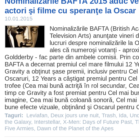
Nominalizările BAFTA 2015 aduc ve
actori şi filme cu speranţe la Oscar
10.01.2015
Nominalizările BAFTA (British 
Television Arts) anunţate vineri
lucruri despre nominalizările la
O
ales că numeroşi votanţi - apro
Goldderby - fac parte din ambele comisii. Prin co
BAFTA a decernat
premiul
cel mare filmului 12 Y
Gravity a obţinut şase
premii
, inclusiv pentru Ce
Oscaruri, 12 Years a câştigat
premiul
pentru Cel
trofee (Cea mai bună actriţă în rol secundar, Ce
timp ce Gravity a fost premiat pentru Cel mai b
imagine, Cea mai bună coloană sonoră, Cel mai 
bune efecte vizuale, obţinând şi Oscarul pentru C
Taguri:
Leviafan
,
Deux jours une nuit
,
Trash
,
Ida
,
Und
the Galaxy
,
Interstellar
,
X-Men: Days of Future Past
,
T
Five Armies
,
Dawn of the Planet of the Apes