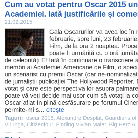
Cum au votat pentru Oscar 2015 un
Academiei. Iată justificările și comen
21.02.2015
Gala Oscarurilor va avea loc în
februarie, spre luni, 23 februari
Film, de la ora 2 noaptea.
Proces
poate fi urmărită cu o oră jumăt
de celebrități E! Iată în continuare o transcriere 
membri ai Academiei Americane de
Film
, o speci
un scenarist cu
premii
Oscar
(dar ne-nominalizat 
de jurnaliștii publicației The Hollywood Reporter.
votat și care este perspectiva lor asupra palmaresu
poate vă veți decide mai ușor cum să votați la
co
Oscar aflat în plină desfășurare pe forumul Cin
permite-mi s...
citeşte
Taguri:
oscar 2015
,
Alexandre Desplat
,
Guardians of
Virunga
,
Citizenfour
,
Finding Vivian Maier
,
Big Hero 6