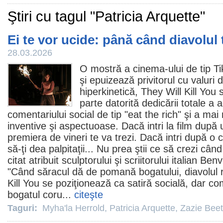
Ştiri cu tagul "Patricia Arquette"
Ei te vor ucide: până când diavolul
28.03.2026
O mostră a
cinema
-ului de tip T
şi epuizează privitorul cu valuri
hiperkinetică,
They Will Kill You
s
parte datorită dedicării totale a a
comentariului social de tip "eat the rich" şi a ma
inventive şi aspectuoase. Dacă intri la
film
după u
premiera de vineri te va trezi. Dacă intri după o c
să-ţi dea palpitaţii... Nu prea ştii ce să crezi cân
citat atribuit sculptorului şi scriitorului italian B
"Când săracul dă de pomană bogatului, diavolul r
Kill You se poziţionează ca satiră socială, dar c
bogatul coru...
citeşte
Taguri:
Myha'la Herrold
,
Patricia Arquette
,
Zazie Bee