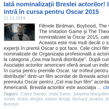
Iată nominalizaţii Breslei actorilor! 
intră în cursa pentru Oscar 2015
11.12.2014
Filmele
Birdman
,
Boyhood
,
The 
The Imitation Game
şi
The Theor
nominalizate la
Oscar
2015, cat
Aceasta este mai mult decât o s
experţii în
premii
Oscar
o pot face. Cele cinci
fil
nominalizate de Organizaţia profesională a actori
la categoria „Cea mai bună distribuţie”. După cu
Asociației actorilor americani oferă anual un indici
în cursa pentru premiile
Oscar
. Iar trofeul pent
distribuție” dintr-un
film
acordat de Breasla actoril
premiului Oscar pentru „Cel mai bun film” acord
Americană. Breasla actorilor este asociaţia ...
ci
Taguri:
Claire Danes
,
Viola Davis
,
Julianna Margulie
Smith
,
Robin Wright
,
Adrien Brody
,
Richard Jenkins
,
B
Burstyn