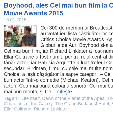
Boyhood, ales Cel mai bun film la C
Movie Awards 2015
16.01.2015
Cei 300 de membri ai Broadcas
au votat ieri lista câştigătorilor c
Critics Choice Movie Awards. Aş
Globurile de Aur,
Boyhood
şi-a 
Cel mai bun
film
, iar
Richard Linklater
a fost numi
Ellar Coltrane
a fost numit, pentru rolul central 
tânăr actor, iar
Patricia Arquette
a luat trofeul Ce
secundar.
Birdman
,
filmul
cu cele mai multe nomi
Choice, a ieşit câştigător la şapte categorii – Ce
bun actor într-o
comedie
(Michael Keaton), Cel 
actori, Cea mai bună coloană sonoră, Cel mai bun
mai bun montaj şi Ce...
citeşte
Taguri:
Life Itself
,
Dawn of the Planet of the Apes
,
Th
Guardians of the Galaxy
,
The Grand Budapest Hotel
,
Ellar Coltrane
,
Richard Linklater