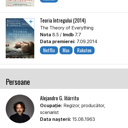
Teoria întregului (2014)
The Theory of Everything
Nota
8.5 /
Imdb
7.7
Data premierei:
7.09.2014
Netflix
Max
Rakuten
Persoane
Alejandro G. Iñárritu
Ocupație:
Regizor, producător,
scenarist
Data nașterii:
15.08.1963