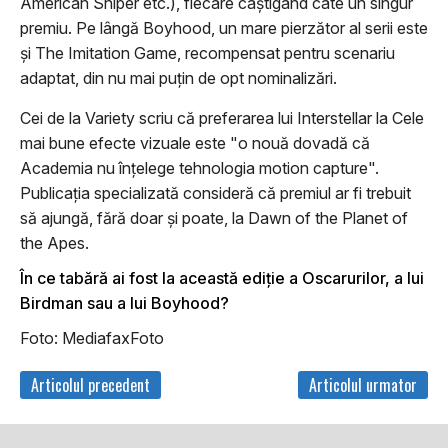
American Sniper etc.), fiecare câştigând câte un singur
premiu. Pe lângă Boyhood, un mare pierzător al serii este
şi The Imitation Game, recompensat pentru scenariu
adaptat, din nu mai puţin de opt nominalizări.
Cei de la Variety scriu că preferarea lui Interstellar la Cele
mai bune efecte vizuale este "o nouă dovadă că
Academia nu înţelege tehnologia motion capture".
Publicaţia specializată consideră că premiul ar fi trebuit
să ajungă, fără doar şi poate, la Dawn of the Planet of
the Apes.
În ce tabără ai fost la această ediţie a Oscarurilor, a lui
Birdman sau a lui Boyhood?
Foto: MediafaxFoto
Articolul precedent
Articolul urmator