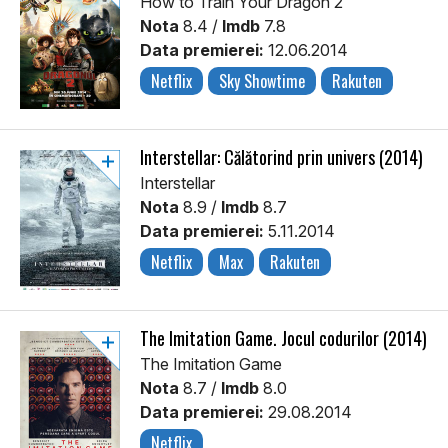
How to Train Your Dragon 2
Nota
8.4 /
Imdb
7.8
Data premierei:
12.06.2014
Netflix
Sky Showtime
Rakuten
Interstellar: Călătorind prin univers (2014)
Interstellar
Nota
8.9 /
Imdb
8.7
Data premierei:
5.11.2014
Netflix
Max
Rakuten
The Imitation Game. Jocul codurilor (2014)
The Imitation Game
Nota
8.7 /
Imdb
8.0
Data premierei:
29.08.2014
Netflix