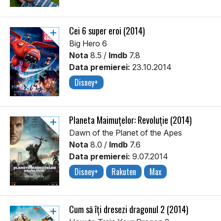
Cei 6 super eroi (2014)
Big Hero 6
Nota
8.5 /
Imdb
7.8
Data premierei:
23.10.2014
Disney+
Planeta Maimuțelor: Revoluție (2014)
Dawn of the Planet of the Apes
Nota
8.0 /
Imdb
7.6
Data premierei:
9.07.2014
Disney+
Rakuten
Max
Cum să îți dresezi dragonul 2 (2014)