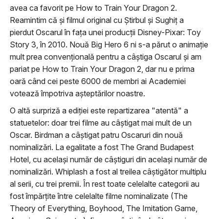
avea ca favorit pe How to Train Your Dragon 2.
Reamintim că şi filmul original cu Ştirbul şi Sughiţ a
pierdut Oscarul în faţa unei producţii Disney-Pixar: Toy
Story 3, în 2010. Nouă Big Hero 6 ni s-a părut o animaţie
mult prea convenţională pentru a câştiga Oscarul şi am
pariat pe How to Train Your Dragon 2, dar nu e prima
oară când cei peste 6000 de membri ai Academiei
votează împotriva aşteptărilor noastre.
O altă surpriză a ediţiei este repartizarea "atentă" a
statuetelor: doar trei filme au câştigat mai mult de un
Oscar. Birdman a câştigat patru Oscaruri din nouă
nominalizări. La egalitate a fost The Grand Budapest
Hotel, cu acelaşi număr de câştiguri din acelaşi număr de
nominalizări. Whiplash a fost al treilea câştigător multiplu
al serii, cu trei premii. În rest toate celelalte categorii au
fost împărţite între celelalte filme nominalizate (The
Theory of Everything, Boyhood, The Imitation Game,