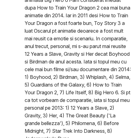
animatia Big Hero 6 l-am considerat imediat
dupa How to Train Your Dragon 2 cea mai buna
animatie din 2014. Iar in 2011 desi How to Train
Your Dragon a fost foarte bun, Toy Story 3 a
luat Oscarul pt animatie deoarece a fost mult
mai reusit ca emotie si scenariu. In comparatie,
anul trecut, personal, mi s-au parut mai reusite
12 Years a Slave, Gravity si Her decat Boyhood
si Birdman de anul acesta. Iata si topul meu cu
cele mai bun filme si/sau documentare din 2014:
1) Boyhood, 2) Birdman, 3) Whiplash, 4) Selma,
5) Guardians of the Galaxy, 6) How to Train
Your Dragon 2, 7) Life Itself, 8) Big Hero 6. Si pt
ca tot vorbeam de comparatie, iata si topul meu
personal pe 2013: 1) 12 Years a Slave, 2)
Gravity, 3) Her, 4) The Great Beauty ('La
grande bellezza'), 5) Philomena, 6) Before
Midnight, 7) Star Trek Into Darkness, 8)