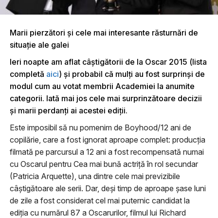
Marii pierzători şi cele mai interesante răsturnări de
situaţie ale galei
Ieri noapte am aflat câştigătorii de la Oscar 2015 (lista
completă
aici
) şi probabil că mulţi au fost surprinşi de
modul cum au votat membrii Academiei la anumite
categorii. Iată mai jos cele mai surprinzătoare decizii
şi marii perdanţi ai acestei ediţii.
Este imposibil să nu pomenim de Boyhood/12 ani de
copilărie, care a fost ignorat aproape complet: producţia
filmată pe parcursul a 12 ani a fost recompensată numai
cu Oscarul pentru Cea mai bună actriţă în rol secundar
(Patricia Arquette), una dintre cele mai previzibile
câştigătoare ale serii. Dar, deşi timp de aproape şase luni
de zile a fost considerat cel mai puternic candidat la
ediţia cu numărul 87 a Oscarurilor, filmul lui Richard