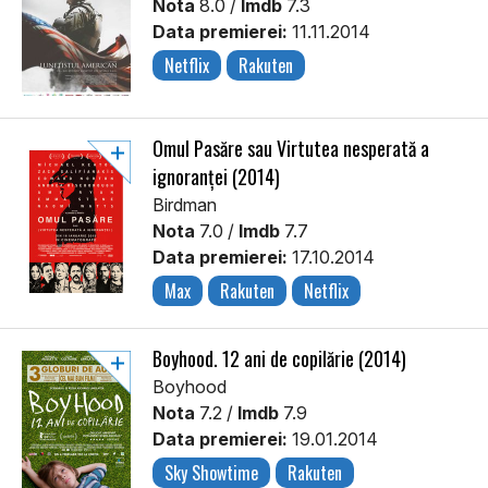
Nota
8.0 /
Imdb
7.3
Data premierei:
11.11.2014
Netflix
Rakuten
Omul Pasăre sau Virtutea nesperată a
ignoranței (2014)
Birdman
Nota
7.0 /
Imdb
7.7
Data premierei:
17.10.2014
Max
Rakuten
Netflix
Boyhood. 12 ani de copilărie (2014)
Boyhood
Nota
7.2 /
Imdb
7.9
Data premierei:
19.01.2014
Sky Showtime
Rakuten