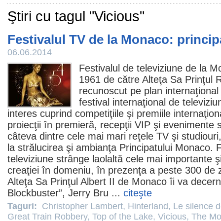
Ştiri cu tagul "Vicious"
Festivalul TV de la Monaco: principa
06.06.2014
Festivalul de televiziune de la Mo
1961 de către Alteţa Sa Prinţul Ra
recunoscut pe plan internaţional 
festival internaţional de televizi
interes cuprind competiţiile şi
premiile
internaţion
proiecţii în premieră, recepţii VIP şi evenimente 
câteva dintre cele mai mari reţele TV şi studiouri
la strălucirea şi ambianţa Principatului Monaco. F
televiziune strânge laolaltă cele mai importante ş
creaţiei în domeniu, în prezenţa a peste 300 de z
Alteţa Sa Prinţul Albert II de Monaco îi va dece
Blockbuster”,
Jerry Bru
...
citeşte
Taguri:
Christopher Lambert
,
Hinterland
,
Le silence d
Great Train Robbery
,
Top of the Lake
,
Vicious
,
The Mo