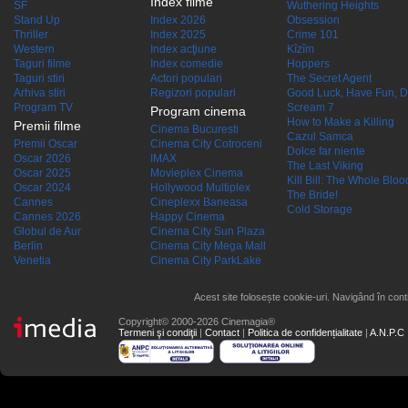
Index filme
SF
Wuthering Heights
Stand Up
Index 2026
Obsession
Thriller
Index 2025
Crime 101
Western
Index acţiune
Kîzîm
Taguri filme
Index comedie
Hoppers
Taguri stiri
Actori populari
The Secret Agent
Arhiva stiri
Regizori populari
Good Luck, Have Fun, D
Program TV
Scream 7
Program cinema
How to Make a Killing
Premii filme
Cinema Bucuresti
Cazul Samca
Premii Oscar
Cinema City Cotroceni
Dolce far niente
Oscar 2026
IMAX
The Last Viking
Oscar 2025
Movieplex Cinema
Kill Bill: The Whole Blood
Oscar 2024
Hollywood Multiplex
The Bride!
Cannes
Cineplexx Baneasa
Cold Storage
Cannes 2026
Happy Cinema
Globul de Aur
Cinema City Sun Plaza
Berlin
Cinema City Mega Mall
Venetia
Cinema City ParkLake
Acest site folosește cookie-uri. Navigând în conti
Copyright© 2000-2026 Cinemagia®
Termeni şi condiţii
|
Contact
|
Politica de confidențialitate
|
A.N.P.C