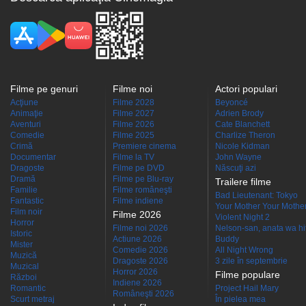
Filme pe genuri
Filme noi
Actori populari
Acţiune
Filme 2028
Beyoncé
Animaţie
Filme 2027
Adrien Brody
Aventuri
Filme 2026
Cate Blanchett
Comedie
Filme 2025
Charlize Theron
Crimă
Premiere cinema
Nicole Kidman
Documentar
Filme la TV
John Wayne
Dragoste
Filme pe DVD
Născuţi azi
Dramă
Filme pe Blu-ray
Trailere filme
Familie
Filme româneşti
Bad Lieutenant: Tokyo
Fantastic
Filme indiene
Your Mother Your Mother 
Film noir
Filme 2026
Violent Night 2
Horror
Filme noi 2026
Nelson-san, anata wa hit
Istoric
Actiune 2026
Buddy
Mister
Comedie 2026
All Night Wrong
Muzică
Dragoste 2026
3 zile în septembrie
Muzical
Horror 2026
Filme populare
Război
Indiene 2026
Romantic
Project Hail Mary
Româneşti 2026
Scurt metraj
În pielea mea