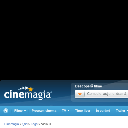
Descoperă filme
Comedie, acţiune, dramă, .
Filme
Program cinema
TV
Timp liber
În curând
Trailer
Cinemagia
Ştiri
Tags
Vicious
>
>
>