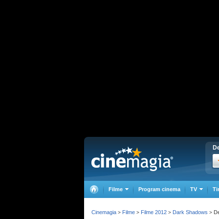
De
Filme
Program cinema
TV
Ti
Cinemagia
Filme
Filme 2012
Dark Shadows
De
>
>
>
>