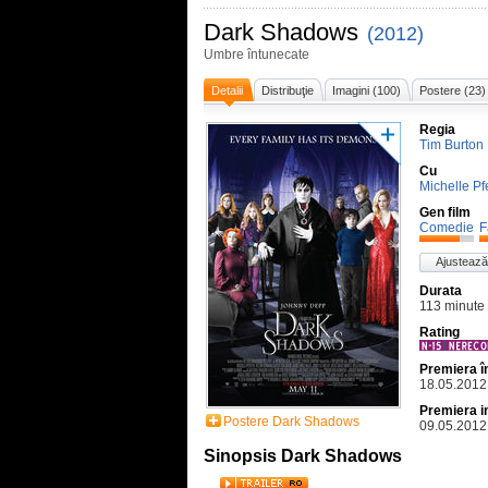
Dark Shadows
(2012)
Umbre întunecate
Detalii
Distribuţie
Imagini (100)
Postere (23)
Regia
Tim Burton
Cu
Michelle Pfe
Gen film
Comedie
F
Ajustează
Durata
113 minute
Rating
Premiera 
18.05.2012
Premiera i
Postere Dark Shadows
09.05.2012
Sinopsis Dark Shadows