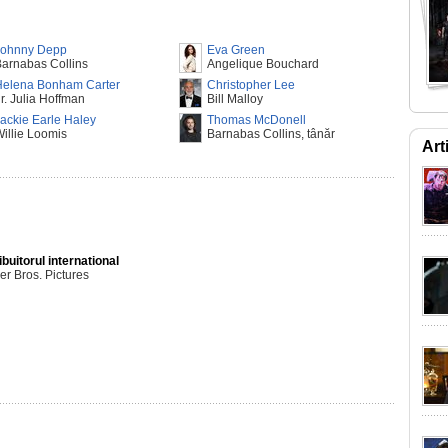
Johnny Depp
Eva Green
arnabas Collins
Angelique Bouchard
Helena Bonham Carter
Christopher Lee
r. Julia Hoffman
Bill Malloy
ackie Earle Haley
Thomas McDonell
illie Loomis
Barnabas Collins, tânăr
Art
ibuitorul international
r Bros. Pictures