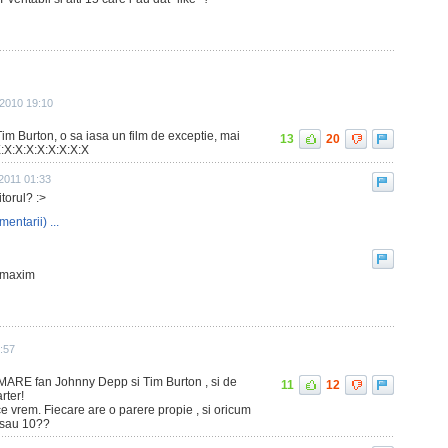
 2010 19:10
im Burton, o sa iasa un film de exceptie, mai
13
20
:X:X:X:X:X:X:X:X:X
2011 01:33
itorul? :>
mentarii) ...
i maxim
:57
 MARE fan Johnny Depp si Tim Burton , si de
11
12
ter!
e vrem. Fiecare are o parere propie , si oricum
 sau 10??