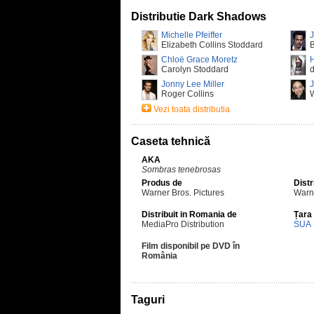
Distributie Dark Shadows
Michelle Pfeiffer
Elizabeth Collins Stoddard
B
Chloë Grace Moretz
Carolyn Stoddard
d
Jonny Lee Miller
J
Roger Collins
W
Vezi toata distributia
Caseta tehnică
AKA
Sombras tenebrosas
Produs de
Distr
Warner Bros. Pictures
Warne
Distribuit in Romania de
Țara
MediaPro Distribution
SUA
Film disponibil pe DVD în
România
Taguri