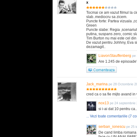
x
Tocmai ce am vazut filmul la cin
slab..mediocru sa zicem.
Puncte forte: Partea vizuala 
Green
Puncte slabe: Regia ,scenariul
putina, suspans zero, comic sla
Tim Burton nu mai este cel din
De vazut pentru Johhny, Eva si d
dezamagit..
LiavonStauffenberg
pe 
Are 1.245 de episoade
Jack_marina
pe 28 Octombrie 2
cred ca o sa fie mijto avand in 
nox13
pe 24 septembrie 
si i-ai dat 10 pentru ca..
... Vezi toate comentariile (7 co
serban_ionescu
pe 25 i
De cand limba romana 
face cu UN ANALFABET ver