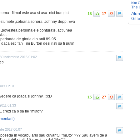
Kim C
The G
ema...filmul este asa si asa..nici bun,nici
Alo
18
17
Gift
,costumele ,coloana sonora ,Johhny depp, Eva
 ,povestea,personajele conturate, actiunea
but...
 perioada de glorie din anii 89-95
aca esti fan Tim Burton desi risti sa fi putin
30 noiembrie 2015 01:02
??
009 11:10
vedere ca joaca si johnny...:x:D
15
27
2011 01:33
.. crezi ca o sa fie "mijto"?
mentarii) ...
ulie 2017 00:07
poseda in vocabularul sau cuvantul "miJto" ??? Sau avem de a
itabil si alti 15 care i-au dat "like" ?