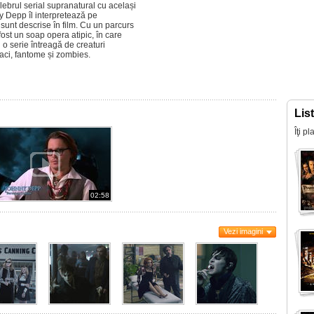
lebrul serial supranatural cu același
y Depp îl interpretează pe
sunt descrise în film. Cu un parcurs
st un soap opera atipic, în care
 o serie întreagă de creaturi
laci, fantome și zombies.
Lis
Îţi p
02:58
Vezi imagini