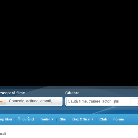
scoperă filme
Căutare
Comedie, acţiune, dramă, ...
mp liber
În curând
Trailer
Ştiri
Box Office
Club
Forum
talii