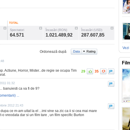
TOTAL
Spectatori
Încasări (RON)
Încasări (USD)
64.571
1.021.489,92
287.607,85
Vezi 
Ordonează după
Data
Rating
:48
Fil
mp. Actiune, Horror, Mister...de regie se ocupa Tim
29
35
rat.
2011 01:32
.... banuiesti ca va fi de 9?
omentarii) ...
mbrie 2012 21:43
 dupa ce m-am uitat la el ...imi vine sa zic ca ii si cea mai mare
o vreodata dar si un film tare , un film specific Burton