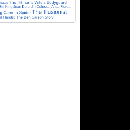
The Hitman's Wife's Bodyguard
oates
irl King
Jean Dujardin
Colossal
Anca Florea
The Illusionist
ng Came a Spider
ed Hands: The Ben Carson Story