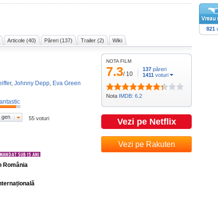
821
u
Articole (40)
Păreri (137)
Trailer (2)
Wiki
NOTA FILM
7.3
137
păreri
/
10
1411
voturi
iffer
,
Johnny Depp
,
Eva Green
Nota
IMDB: 6.2
antastic
 gen
55 voturi
Vezi pe Netflix
Vezi pe Rakuten
în România
nternațională