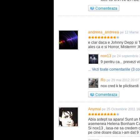
andreea_andreea
pe 12 Martie
e clar daca e Johnny Depp si T
ales ca e si Horror, Misterrrrr 
nox13
pe 24 septembrie 
9 pentru ca... prevezi vi
... Vezi toate comentariile (3 co
Ro
pe 29 mai 2012 20:07
nox cred k te plictisest
Anymai
pe 25 Octombrie 2011 16
Abia astept sa apara! Sunt un
asemenea Helena Bonham Car
Si nox13 , lasa-ne sa credem c
pe cine doare daca i-am dat 9