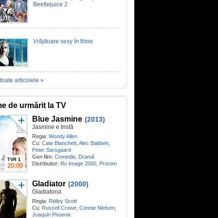
Beetlejuice 2
Vrăjitoare sexy în filme
toate articolele »
me de urmărit la TV
Blue Jasmine
(2013)
Jasmine e tristă
Regia:
Woody Allen
Cu:
Cate Blanchett
,
Alec Baldwin
,
Peter Sarsgaard
Gen film:
Comedie
,
Dramă
TVR 1
Distribuitor:
Ro Image 2000
,
Prorom
20:00
Gladiator
(2000)
Gladiatorul
Regia:
Ridley Scott
Cu:
Russell Crowe
,
Connie Nielsen
,
Joaquin Phoenix