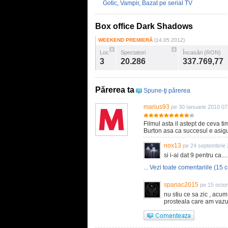
Gotic
,
Vampir
,
Bazat pe serial TV
Box office Dark Shadows
WEEKEND PREMIERĂ
(14.05.2012)
Loc
Spectatori
Încasări (RON)
3
20.286
337.769,77
Părerea ta
Spune-ţi părerea
marius93
pe 30 Ianuarie 2010 07
Filmul asta il astept de ceva ti
Burton asa ca succesul e asigu
nox13
pe 24 septembrie 
si i-ai dat 9 pentru ca...
... Vezi toate comentariile (15 c
spanac2015
pe 15 octo
nu stiu ce sa zic , acum
prosteala care am vazut-