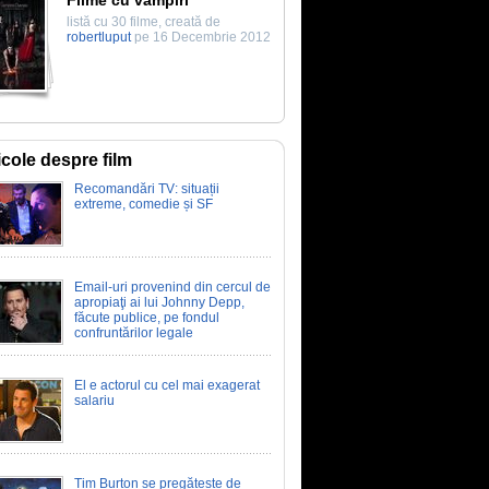
Filme cu vampiri
listă cu 30 filme, creată de
robertluput
pe 16 Decembrie 2012
icole despre film
Recomandări TV: situații
extreme, comedie și SF
Email-uri provenind din cercul de
apropiaţi ai lui Johnny Depp,
făcute publice, pe fondul
confruntărilor legale
El e actorul cu cel mai exagerat
salariu
Tim Burton se pregătește de