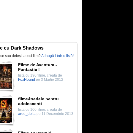
te cu Dark Shadows
lace sau deteşti acest film?
Adaugă-l într-o listă!
Filme de Aventura -
Fantastic !
listă cu 190 filme, creată de
FoxHound
pe 3 Martie 2012
filme&seriale pentru
adolescenti
listă cu 100 filme, creată de
ared_delia
pe 11 Decembrie 2013