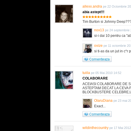
allexx.andra
pe 22 Octombrie 20
abia astept!!!
Tim Burton si Johnny Deep??? D
nox13
pe 24 septembrie 
si-i dai 10 pentru ca "ab
ovize
pe 11 octombrie 20
si ti-as da un jut in c*
tuiila
pe 05 Mai 2010 14:52
COLABORARE
ACEIASI COLABORARE DE 
ASTEPTAM DECAT LA CEVA 
BLOCKBUSTERE CELEBRE,UN
OlaruDiana
pe 23 mai 2
Exact...
wildinthecountry
pe 17 Mai 2012