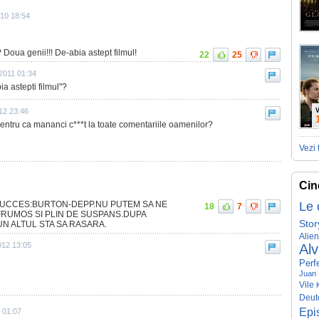
10 18:54
oua genii!!! De-abia astept filmul!
22
25
2011 01:34
ia astepti filmul"?
12 23:46
V
r pentru ca mananci c***t la toate comentariile oamenilor?
Vezi 
Cin
SUCCES:BURTON-DEPP.NU PUTEM SA NE
Le 
18
7
FRUMOS SI PLIN DE SUSPANS.DUPA
Stor
 ALTUL STA SA RASARA.
Alie
012 13:05
Alv
Perf
Juan 
Vile
Deut
Epi
 01:07