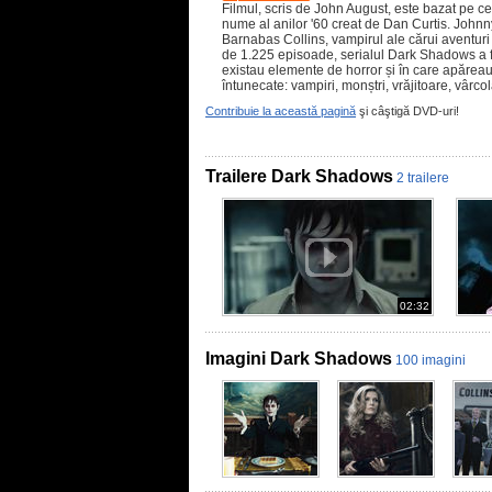
Filmul, scris de John August, este bazat pe ce
nume al anilor '60 creat de Dan Curtis. Johnn
Barnabas Collins, vampirul ale cărui aventuri 
de 1.225 episoade, serialul Dark Shadows a fo
existau elemente de horror și în care apăreau
întunecate: vampiri, monștri, vrăjitoare, vârco
Contribuie la această pagină
şi câştigă DVD-uri!
Trailere Dark Shadows
2 trailere
02:32
Imagini Dark Shadows
100 imagini