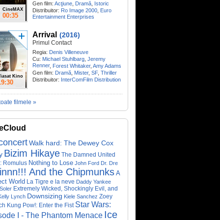
Gen film:
Acţiune
,
Dramă
,
Istoric
CineMAX
Distribuitor:
Ro Image 2000
,
Euro
00:35
Entertainment Enterprises
Arrival
(2016)
Primul Contact
Regia:
Denis Villeneuve
Cu:
Michael Stuhlbarg
,
Jeremy
Renner
,
Forest Whitaker
,
Amy Adams
Gen film:
Dramă
,
Mister
,
SF
,
Thriller
iasat Kino
Distribuitor:
InterComFilm Distribution
19:30
toate filmele »
eCloud
concert
Walk hard: The Dewey Cox
Bizim Hikaye
y
The Damned United
Nothing to Lose
n: Romulus
John Ford
Dr. Dre
innn!!! And the Chipmunks
A
ect World
La Tigre e la neve
Daddy Yankee
Extremely Wicked, Shockingly Evil, and
Soler
Downsizing
Zoey
Kelly Lynch
Kiele Sanchez
Star Wars:
ch
Kung Pow!: Enter the Fist
Ice
sode I - The Phantom Menace