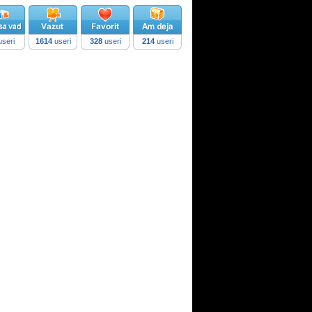
seri
1614
useri
328
useri
214
useri