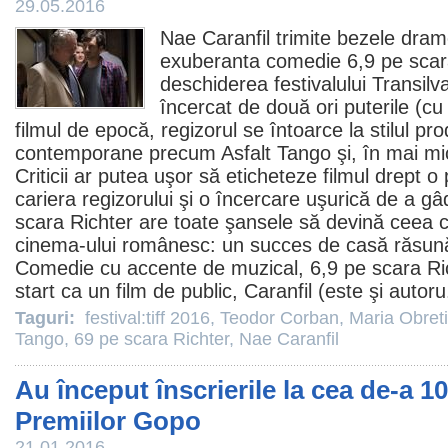
29.05.2016
Nae Caranfil
trimite bezele dram
exuberanta
comedie
6,9 pe scar
deschiderea festivalului Transilv
încercat de două ori puterile (cu 
filmul
de epocă, regizorul se întoarce la stilul prod
contemporane precum
Asfalt Tango
şi, în mai m
Criticii ar putea uşor să eticheteze
filmul
drept o 
cariera regizorului şi o încercare uşurică de a gâd
scara Richter are toate şansele să devină ceea ce
cinema
-ului românesc: un succes de casă răsunăt
Comedie
cu accente de muzical, 6,9 pe scara Ric
start ca un
film
de public, Caranfil (este şi autoru
Taguri:
festival:tiff 2016
,
Teodor Corban
,
Maria Obret
Tango
,
69 pe scara Richter
,
Nae Caranfil
Au început înscrierile la cea de-a 10
Premiilor Gopo
21.01.2016