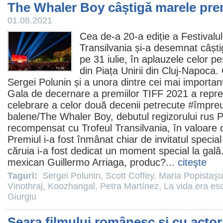
The Whaler Boy câștigă marele pre
01.08.2021
Cea de-a 20-a ediție a Festivalul
Transilvania și-a desemnat câști
pe 31 iulie, în aplauzele celor p
din Piața Unirii din Cluj-Napoca. 
Sergei Polunin
și a unora dintre cei mai importanț
Gala de decernare a premiilor TIFF 2021 a reprez
celebrare a celor două decenii petrecute #împre
balene
/The Whaler Boy, debutul regizorului rus P
recompensat cu Trofeul Transilvania, în valoare
Premiul
i-a fost înmânat chiar de invitatul special 
căruia i-a fost dedicat un moment special la gală. 
mexican
Guillermo Arriaga
, produc?...
citeşte
Taguri:
Sergei Polunin
,
Scott Coffey
,
Maria Popistaşu
Vinothraj
,
Koozhangal
,
Petra Martínez
,
La vida era es
Giurgiu
Seara filmului românesc și cu actor