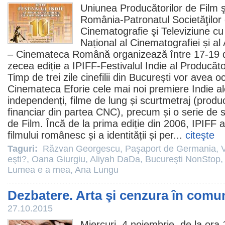
Uniunea Producătorilor de
Film
ş
România-Patronatul Societăţilor 
Cinematografie şi Televiziune cu 
Național al Cinematografiei și al
– Cinemateca Română organizează între 17-19 
zecea ediție a IPIFF-Festivalul Indie al Producăto
Timp de trei zile cinefilii din București vor avea o
Cinemateca Eforie cele mai noi premiere Indie al
independenți,
filme
de lung și scurtmetraj (producți
financiar din partea CNC), precum și o serie de s
de
Film
. Încă de la prima ediție din 2006, IPIFF
filmului românesc și a identității și per...
citeşte
Taguri:
Răzvan Georgescu
,
Paşaport de Germania
,
V
eşti?
,
Oana Giurgiu
,
Aliyah DaDa
,
Bucureşti NonStop
Lumea e a mea
,
Ana Lungu
Dezbatere. Arta şi cenzura în com
27.10.2015
Miercuri, 4 noiembrie, de la ora