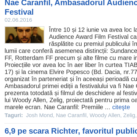
Nae Caranfil, Ambasadorul Audien
Festival
02.06.2016
Între 10 și 12 iunie va avea loc l
Audience Award
Film
Festival ca
răsplătite cu
premiul
publicului în
lumii care conferă asemenea distincții: Sundance
FF, Rotterdam FF precum și alte
filme
cu mare im
Proiecțiile vor avea loc în aer liber în curtea TIAB
17) și la
cinema
Elvire Popesco (Bd. Dacia, nr.77),
organizat în parteneriat și în aceeași perioadă cu
Ambasadorul primei ediții a festivalului va fi
Nae C
prezenta totodată și
filmul
de deschidere al festiv
lui
Woody Allen
,
Zelig
, proiectată pentru prima 
marele ecran. Nae Caranfil:
Premiile
...
citeşte
Taguri:
Josh Mond
,
Nae Caranfil
,
Woody Allen
,
Zelig
6,9 pe scara Richter, favoritul publi