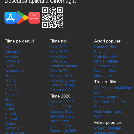
Descarcă aplicaţia Cinemagia
Filme pe genuri
Filme noi
Actori populari
Acţiune
Filme 2028
Charlize Theron
Animaţie
Filme 2027
Beyoncé
Aventuri
Filme 2026
Cate Blanchett
Comedie
Filme 2025
Nicole Kidman
Crimă
Premiere cinema
Adrien Brody
Documentar
Filme la TV
Osvaldo Ríos
Dragoste
Filme pe DVD
Născuţi azi
Dramă
Filme pe Blu-ray
Trailere filme
Familie
Filme româneşti
102 Minutes Inside the 
Fantastic
Filme indiene
Lion
Film noir
Filme 2026
Blood Sacrifice
Horror
Filme noi 2026
The Only Living Pickpocke
Istoric
Actiune 2026
Primetime
Mister
Comedie 2026
High Value Target
Muzică
Dragoste 2026
War
Muzical
Horror 2026
Filme populare
Război
Indiene 2026
Romantic
Project Hail Mary
Româneşti 2026
Scurt metraj
În pielea mea