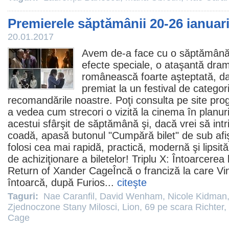
Premierele săptămânii 20-26 ianuar
20.01.2017
Avem de-a face cu o săptămână 
efecte speciale, o ataşantă dram
românească foarte aşteptată, da
premiat la un festival de categor
recomandările noastre. Poţi consulta pe site prog
a vedea cum strecori o vizită la
cinema
în planuri
acestui sfârşit de săptămână şi, dacă vrei să intr
coadă, apasă butonul "Cumpără bilet" de sub afiş
folosi cea mai rapidă, practică, modernă şi lipsi
de achiziţionare a biletelor!
Triplu X: Întoarcerea
Return of Xander CageÎncă o franciză la care
Vi
întoarcă, după Furios...
citeşte
Taguri:
Nae Caranfil
,
David Wenham
,
Nicole Kidman
Zjednoczone Stany Milosci
,
Lion
,
69 pe scara Richter
,
Cage