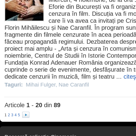
Eforie din București va fi organ
cenzura în
film
. Discuția va fi 
care îi va avea ca invitați pe Cr
Florin Mihăilescu și
Nae Caranfil
. În program sunt
fragmente din
filmele
cenzurate în acea perioadă,
făceau propagandă regimului. Dezbaterea desp
proiect mai amplu - „Arta și cenzura în comunism
noiembrie, Centrul de Studii în Istorie Contempo
Fundația Konrad Adenauer România organizează 
cuprinde o serie de evenimente, desfășurate în tr
dedicate cenzurii în muzică, film și teatru ...
cite
Taguri:
Mihai Fulger
,
Nae Caranfil
Articole
1
-
20
din
89
1
2
3
4
5