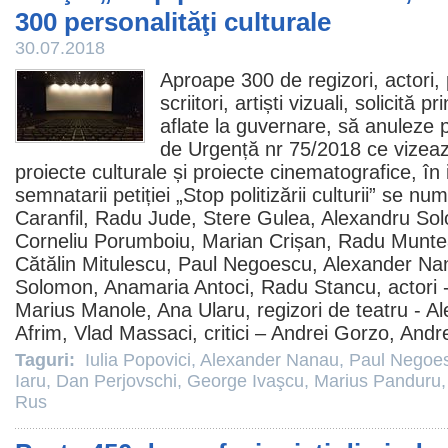
300 personalităţi culturale
30.07.2018
Aproape 300 de regizori, actori, 
scriitori, artiști vizuali, solicită pr
aflate la guvernare, să anuleze 
de Urgență nr 75/2018 ce vizeaz
proiecte culturale și proiecte cinematografice, în i
semnatarii petiției „Stop politizării culturii” se nu
Caranfil
,
Radu Jude
,
Stere Gulea
,
Alexandru So
Corneliu Porumboiu
, Marian Crișan,
Radu Munte
Cătălin Mitulescu
,
Paul Negoescu
,
Alexander Na
Solomon
,
Anamaria Antoci
,
Radu Stancu
, actori 
Marius Manole
,
Ana Ularu
, regizori de teatru -
Al
Afrim
,
Vlad Massaci
, critici –
Andrei Gorzo
,
Andr
Taguri:
Iulia Popovici
,
Alexander Nanau
,
Paul Negoe
Iaru
,
Dan Perjovschi
,
George Ivaşcu
,
Marius Panduru
Rus