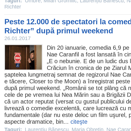
Taguri:
Umbre
,
Milan Gromilic
,
Laurențiu Bănescu
,
N
Richter
Peste 12.000 de spectatori la comed
Richter” după primul weekend
26.01.2017
Din 20 ianuarie, comedia
6,9 pe
Nae Caranfil
a fost lansată în ci
„E o nebunie. E de un ludic dus 
Crăciun în cronica de pe Ziarul M
șaptelea lungmetraj semnat de regizorul Nae Cara
e tăcere, Closer to the Moon) a înregistrat peste
după primul weekend. „Românii se tot plâng că nu
cele de pe vremea lui Nea Mărin sau a Brigăzii Di
că un actor reputat (versat cu gustul publicului de
livrează o
comedie
excelentă, care lucrează cu mu
fundamentale (dar nu este deloc un
film
uşurel, 
aspecte dramatice, bin...
citeşte
Taguri:
Laurențiu Bănescu
,
Maria Obretin
,
Nae Caranf