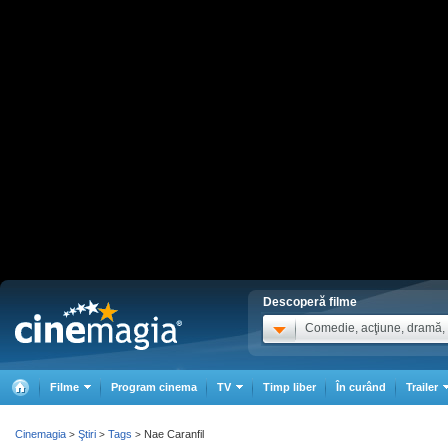
Descoperă filme
Comedie, acţiune, dramă, .
Filme
Program cinema
TV
Timp liber
În curând
Trailer
Cinemagia
Ştiri
Tags
Nae Caranfil
>
>
>