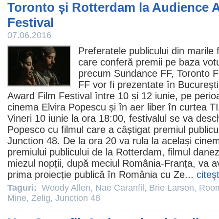
Toronto și Rotterdam la Audience 
Festival
07.06.2016
Preferatele publicului din marile f
care conferă
premii
pe baza votur
precum Sundance FF, Toronto FF
FF vor fi prezentate în Bucureșt
Award
Film
Festival între 10 și 12 iunie, pe perio
cinema
Elvira Popescu și în aer liber în curtea T
Vineri 10 iunie la ora 18:00, festivalul se va desc
Popesco cu
filmul
care a câștigat
premiul
publicul
Junction 48
. De la ora 20 va rula la același
cinem
premiului publicului de la Rotterdam,
filmul
dane
miezul nopții, după meciul România-Franța, va a
prima proiecție publică în România cu
Ze
...
citeş
Taguri:
Woody Allen
,
Nae Caranfil
,
Brie Larson
,
Roo
Mine
,
Zelig
,
Junction 48