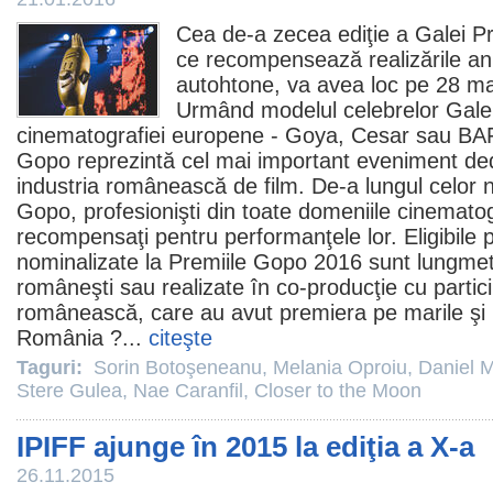
Cea de-a zecea ediţie a Galei P
ce recompensează realizările an
autohtone, va avea loc pe 28 mar
Urmând modelul celebrelor Gale
cinematografiei europene - Goya, Cesar sau BA
Gopo reprezintă cel mai important eveniment dedic
industria românească de
film
. De-a lungul celor n
Gopo, profesionişti din toate domeniile cinematog
recompensaţi pentru performanţele lor. Eligibile pe
nominalizate la
Premiile
Gopo 2016 sunt lungmetra
româneşti sau realizate în co-producţie cu partic
românească, care au avut premiera pe marile şi 
România ?...
citeşte
Taguri:
Sorin Botoşeneanu
,
Melania Oproiu
,
Daniel M
Stere Gulea
,
Nae Caranfil
,
Closer to the Moon
IPIFF ajunge în 2015 la ediţia a X-a
26.11.2015