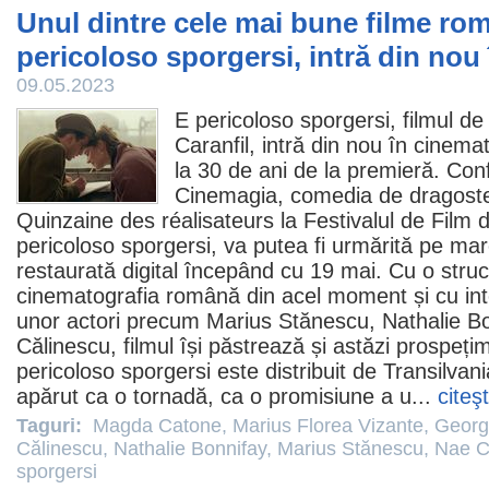
Unul dintre cele mai bune filme rom
pericoloso sporgersi, intră din nou
09.05.2023
E pericoloso sporgersi
,
filmul
de 
Caranfil
, intră din nou în cinemat
la 30 de ani de la premieră. Co
Cinemagia, comedia de dragoste
Quinzaine des réalisateurs la Festivalul de
Film
d
pericoloso sporgersi, va putea fi urmărită pe mar
restaurată digital începând cu 19 mai. Cu o stru
cinematografia română din acel moment și cu inte
unor actori precum
Marius Stănescu
,
Nathalie B
Călinescu
,
filmul
își păstrează și astăzi prospeți
pericoloso sporgersi este distribuit de Transilvan
apărut ca o tornadă, ca o promisiune a u...
citeş
Taguri:
Magda Catone
,
Marius Florea Vizante
,
Georg
Călinescu
,
Nathalie Bonnifay
,
Marius Stănescu
,
Nae Ca
sporgersi