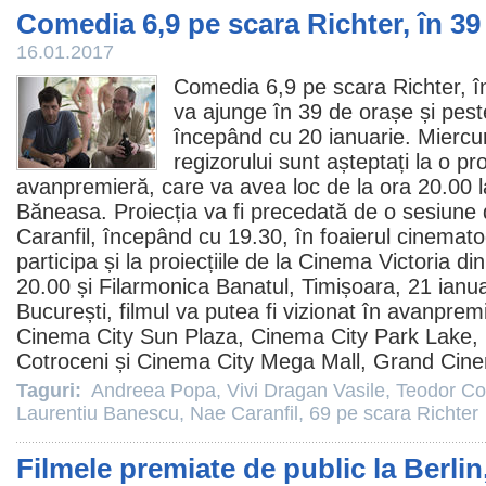
Comedia 6,9 pe scara Richter, în 39
16.01.2017
Comedia
6,9 pe scara Richter
, î
va ajunge în 39 de orașe și pest
începând cu 20 ianuarie. Miercuri
regizorului sunt așteptați la o pr
avanpremieră, care va avea loc de la ora 20.00
Băneasa. Proiecția va fi precedată de o sesiune
Caranfil, începând cu 19.30, în foaierul cinemato
participa și la proiecțiile de la Cinema Victoria di
20.00 și Filarmonica Banatul, Timișoara, 21 ianua
București,
filmul
va putea fi vizionat în avanpremi
Cinema
City Sun Plaza, Cinema City Park Lake,
Cotroceni și Cinema City Mega Mall, Grand Cin
Taguri:
Andreea Popa
,
Vivi Dragan Vasile
,
Teodor Co
Laurentiu Banescu
,
Nae Caranfil
,
69 pe scara Richter
Filmele premiate de public la Berli