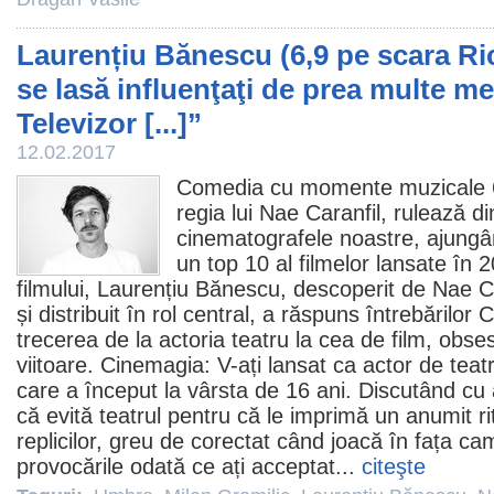
Laurențiu Bănescu (6,9 pe scara Ri
se lasă influenţaţi de prea multe me
Televizor [...]”
12.02.2017
Comedia cu momente muzicale
regia lui
Nae Caranfil
, rulează di
cinematografele noastre, ajungân
un top 10 al filmelor lansate în 
filmului,
Laurențiu Bănescu
, descoperit de Nae Ca
și distribuit în rol central, a răspuns întrebăril
trecerea de la actoria teatru la cea de film, obsesi
viitoare. Cinemagia: V-ați lansat ca actor de teat
care a început la vârsta de 16 ani. Discutând cu
că evită teatrul pentru că le imprimă un anumit 
replicilor, greu de corectat când joacă în fața ca
provocările odată ce ați acceptat...
citeşte