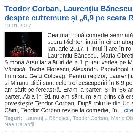
Teodor Corban, Laurențiu Bănescu 
despre cutremure și „6,9 pe scara R
19.01.2017
Cea mai nouă
comedie
semnată
scara Richter
, intră în
cinematog
ianuarie 2017.
Filmul
îi are în ro
Laurențiu Bănescu
,
Maria Obret
Simona Arsu iar alături de ei îi puteți vedea pe M
Văncică, Tache Florescu, Alexandru Papadopol, 
Ifrim sau Gelu Colceag. Pentru regizor, Laurenț
și Miruna Biléi sunt cele trei descoperiri în 6,9 pe
am sărit pe fereastră. Eram la parter. Și în ’86 a
parter. Abia în ’91 nu am sărit, m-am prins că era
povestește Teodor Corban. După rolurile din Un e
Câini, Teodor Corban revine la
comedie
, în...
cit
Taguri:
Laurențiu Bănescu
,
Teodor Corban
,
Maria Ob
Nae Caranfil