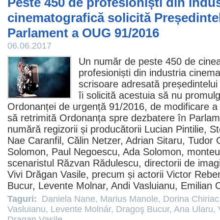
Peste 450 de profesioniști din indus
cinematografică solicită Președintel
Parlament a OUG 91/2016
06.06.2017
Un număr de peste 450 de cineaști
profesioniști din industria cine
scrisoare adresată președintelui
îi solicită acestuia să nu promu
Ordonanței de urgență 91/2016, de modificare a L
să retrimită Ordonanța spre dezbatere în Parlam
numără regizorii și producătorii
Lucian Pintilie
,
St
Nae Caranfil
, Călin Netzer,
Adrian Sitaru
,
Tudor 
Solomon
,
Paul Negoescu
,
Ada Solomon
, monte
scenaristul
Răzvan Rădulescu
, directorii de ima
Vivi Drăgan Vasile, precum și actorii
Victor Rebe
Bucur
, Levente Molnar,
Andi Vasluianu
,
Emilian 
Taguri:
Daniela Nane
,
Marius Manole
,
Dorina Chiriac
Vasluianu
,
Levente Molnár
,
Dragoş Bucur
,
Ana Ularu
,
Dragan Vasile