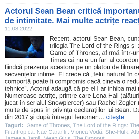
Actorul Sean Bean critică importan
de intimitate. Mai multe actrițe rea
11.08.2022
Recent, actorul
Sean Bean
, cun
trilogia The Lord of the Rings și
Game of Thrones
, afirmă într-u
Times
că nu e un fan al coordonat
fiindcă prezența acestora pe un platou de filmare
secvențelor intime. El crede că „felul natural în c
comportă poate fi compromis dacă cineva o reduc
tehnice”. Actorul adaugă că pe el l-ar inhiba mai m
Numeroase actrițe, printre care
Lena Hall
(alătur
jucat în serialul
Snowpiercer
) sau
Rachel Zegler
multe de spus în privința declarațiilor lui Bean.
din 2017 și după întregul fenomen...
citeşte
Taguri:
Game of Thrones
,
The Lord of the Rings: The
Filantropica
,
Nae Caranfil
,
Viorica Vodă
,
She-Hulk: Att
Jameela Jamil
,
Mean Girls
,
The Dropout