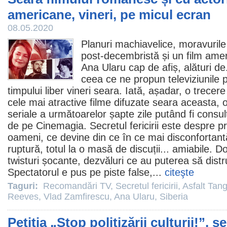
americane, vineri, pe micul ecran
08.05.2020
Planuri machiavelice, moravuril
post-decembristă și un
film
amer
Ana Ularu
cap de afiș, alături de
ceea ce ne propun televiziunile 
timpului liber vineri seara. Iată, așadar, o trecere
cele mai atractive
filme
difuzate seara aceasta, o
seriale a următoarelor șapte zile putând fi consult
de pe Cinemagia.
Secretul fericirii
este despre pri
oameni, ce devine din ce în ce mai disconfortan
ruptură, totul la o masă de discuții... amiabile. D
twisturi șocante, dezvăluri ce au puterea să distru
Spectatorul e pus pe piste false,...
citeşte
Taguri:
Recomandări TV
,
Secretul fericirii
,
Asfalt Tan
Reeves
,
Vlad Zamfirescu
,
Ana Ularu
,
Siberia
Petiţia „Stop politizării culturii!”,