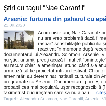
Ştiri cu tagul "Nae Caranfil"
Arsenie: furtuna din paharul cu ap
21.09.2023
Acum nişte ani,
Nae Caranfil
spu
nu are vreo problemă dacă
filme
răspăr" sensibilităţile publicului 
reactivat în memorie după recente
documentarul lui
Alexandru Solomon
, Arsenie. V
nu ştie, anumiţi preoţi acuză
filmul
că "sminteşte",
au recurs chiar la ameninţări atunci când s-a an
urmează să fie proiectat într-un festival. Chiar zil
ameninţări au determinat instituţii culturale din A
programate cu Arsenie. Documentarul porneşte d
probabil cea mai populară, uşor recognoscibilă (
taximetrist bucureştean care să nu aibă u...
cite
Taguri:
Alexandru Solomon
,
Nae Caranfil
,
Arsenie. Vi