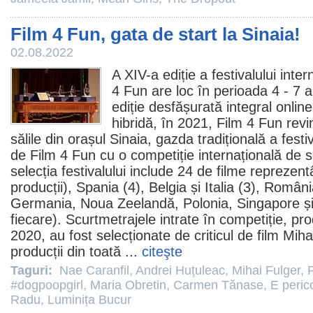
Film 4 Fun, gata de start la Sinaia!
02.08.2022
A XIV-a ediție a festivalului inte
4 Fun are loc în perioada 4 - 7
ediție desfășurată integral online
hibridă, în 2021, Film 4 Fun rev
sălile din orașul Sinaia, gazda tradițională a festiv
de
Film
4 Fun cu o competiție internațională de 
selecția festivalului include 24 de
filme
reprezentâ
producții), Spania (4), Belgia și Italia (3), România
Germania, Noua Zeelandă, Polonia, Singapore ș
fiecare). Scurtmetrajele intrate în competiție, p
2020, au fost selecționate de criticul de film
Miha
producții din toată ...
citeşte
Taguri:
Nae Caranfil
,
Andrei Huțuleac
,
Mihai Fulger
,
#dogpoopgirl
,
Maria Obretin
,
Carmen Tănase
,
E peric
Radu
,
Luminița Bucur