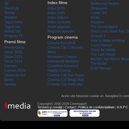
Index filme
SF
Wuthering Heights
Stand Up
Index 2026
Obsession
Thriller
Index 2025
Crime 101
Western
Index acţiune
Kîzîm
Taguri filme
Index comedie
Hoppers
Taguri stiri
Actori populari
The Secret Agent
Arhiva stiri
Regizori populari
Good Luck, Have Fun, D
Program TV
Scream 7
Program cinema
How to Make a Killing
Premii filme
Cinema Bucuresti
Cazul Samca
Premii Oscar
Cinema City Cotroceni
Dolce far niente
Oscar 2026
IMAX
The Last Viking
Oscar 2025
Movieplex Cinema
Kill Bill: The Whole Blood
Oscar 2024
Hollywood Multiplex
The Bride!
Cannes
Cineplexx Baneasa
Cold Storage
Cannes 2026
Happy Cinema
Globul de Aur
Cinema City Sun Plaza
Berlin
Cinema City Mega Mall
Venetia
Cinema City ParkLake
Acest site folosește cookie-uri. Navigând în conti
Copyright© 2000-2026 Cinemagia®
Termeni şi condiţii
|
Contact
|
Politica de confidențialitate
|
A.N.P.C