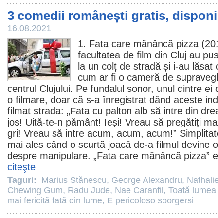
3 comedii românești gratis, disponi
16.08.2021
1. Fata care mănâncă pizza (201
facultatea de
film
din Cluj au pus
la un colț de stradă și i-au lăsat
cum ar fi o cameră de supraveghe
centrul Clujului. Pe fundalul sonor, unul dintre ei d
o filmare, doar că s-a înregistrat dând aceste ind
filmat strada: „Fata cu palton alb să intre din 
jos! Uită-te-n pământ! Ieși! Vreau să pregătiți ma
gri! Vreau să intre acum, acum, acum!” Simplita
mai ales când o scurtă joacă de-a
filmul
devine o
despre manipulare. „Fata care mănâncă pizza” e 
citeşte
Taguri:
Marius Stănescu
,
George Alexandru
,
Nathali
Chewing Gum
,
Radu Jude
,
Nae Caranfil
,
Toată lumea 
mai fericită fată din lume
,
E pericoloso sporgersi