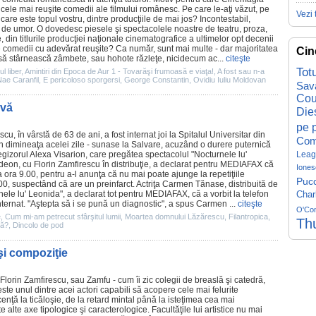
ă cele mai reuşite comedii ale filmului românesc. Pe care le-aţi văzut, pe
Vezi 
 care este topul vostru, dintre producţiile de mai jos? Incontestabil,
de umor. O dovedesc piesele şi spectacolele noastre de teatru, proza,
e, din titlurile producţiei naţionale cinematografice a ultimelor opt decenii
ne comedii cu adevărat reuşite? Ca număr, sunt mai multe - dar majoritatea
Cin
t să stârnească zâmbete, sau hohote răzleţe, nicidecum ac...
citeşte
Tot
l liber
,
Amintiri din Epoca de Aur 1 - Tovarăşi frumoasă e viaţa!
,
A fost sau n-a
ae Caranfil
,
E pericoloso sporgersi
,
George Constantin
,
Ovidiu Iuliu Moldovan
Sav
Cou
ivă
Die
pe p
escu
, în vârstă de 63 de ani, a fost internat joi la Spitalul Universitar din
Com
în dimineaţa acelei zile - sunase la Salvare, acuzând o durere puternică
 Regizorul Alexa Visarion, care pregătea spectacolul "Nocturnele lu'
Leag
deon, cu Florin Zamfirescu în distribuţie, a declarat pentru MEDIAFAX că
Iones
 la ora 9.00, pentru a-l anunţa că nu mai poate ajunge la repetiţiile
Pucc
0, suspectând că are un preinfarct. Actriţa Carmen Tănase, distribuită de
le lu' Leonida", a declarat tot pentru MEDIAFAX, că a vorbit la telefon
Char
internat. "Aştepta să i se pună un diagnostic", a spus Carmen ...
citeşte
O'Co
e
,
Cum mi-am petrecut sfârşitul lumii
,
Moartea domnului Lăzărescu
,
Filantropica
,
Th
că?
,
Dincolo de pod
 şi compoziţie
Florin Zamfirescu
, sau Zamfu - cum îi zic colegii de breaslă şi catedră,
este unul dintre acei actori capabili să acopere cele mai felurite
enţă la ticăloşie, de la retard mintal până la isteţimea cea mai
e alte axe tipologice şi caracterologice. Facultăţile lui artistice nu mai