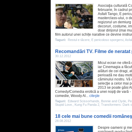
Asociaţia culturală Co
februarie, în cadrul p
Asfalt Tango
, E peric
masterclass-ului, o de
regizorul un demiurg 
decoruri, costume, ima
doar dirijorul (mai mu
film
autorul unei schițe narative ce devine instru
Taguri:
Restul e tăcere
,
E pericoloso sporgersi
,
Asfa
Recomandări TV. Filme de neratat 
30.12.2012
Micul ecran ne oferă
iar Cinemagia a făcut
alături de cei dragi, a
perioadă ne dau motiv
căminului nostru. Vă
selecţie a celor mai 
2013 se poate găsi
A
Comedy/
Comedia erotică a unei nopţi de vară
- 
comedie
, Woody Al...
citeşte
Taguri:
Edward Scissorhands
,
Bonnie and Clyde
,
Pe
Stupid Love.
,
Kung Fu Panda 2
,
Transformers: Dark o
18 cele mai bune comedii româneş
28.08.2012
Despre oameni şi me
româneşti readucând 