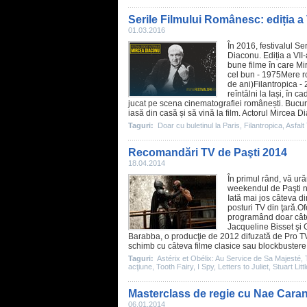
Serile Filmului Românesc: ediția a 
01.03.2016
În 2016, festivalul Se
Diaconu
. Ediția a VI
bune
filme
în care Mi
cel bun
- 1975
Mere ro
de ani)
Filantropica
- 
reîntâlni la Iași, în c
jucat pe scena cinematografiei românești. Bucuria 
iasă din casă și să vină la
film
. Actorul Mircea Di
Taguri:
Doar cu buletinul la Paris
,
Filantropica
,
Asfalt
Recomandări TV de Paşti 2014
18.04.2014
În primul rând, vă ură
weekendul de Paşti ne
Iată mai jos câteva d
posturi TV din ţară.Of
programând doar câ
Jacqueline Bisset şi 
Barabba, o producţie de
2012
difuzată de Pro TV
schimb cu câteva
filme
clasice sau blockbustere 
Taguri:
Astérix et Obélix: Au Service de Sa Majesté
,
acţiune
,
Tooth Fairy
,
I Spy
,
Letters to Juliet
,
Stuart Litt
Masterclass de regie cu Nae Caranf
06.01.2014