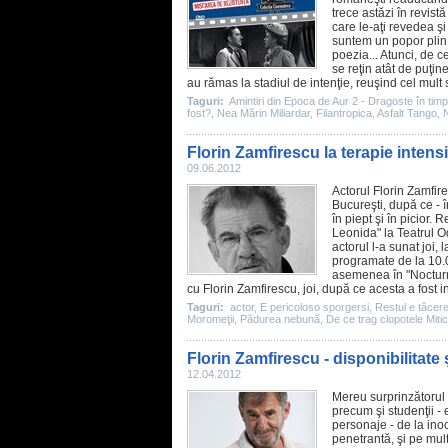
trece astăzi în revist
care le-aţi revedea şi
suntem un popor plin 
poezia... Atunci, de c
se reţin atât de puţi
au rămas la stadiul de intenţie, reuşind cel mul
Taguri:
Amintiri din Epoca de Aur 2 - Dragoste în timpu
fost?
,
Nea Mărin Miliardar
,
Filantropica
,
Asfalt Tango
,
N
Florin Zamfirescu la terapie intens
09.06.2012
Actorul
Florin Zamfir
Bucureşti, după ce - 
în piept şi în picior.
Leonida" la Teatrul O
actorul l-a sunat joi,
programate de la 10.0
asemenea în "Nocturne
cu Florin Zamfirescu, joi, după ce acesta a fost 
Taguri:
actor
,
E pericoloso sporgersi
,
Restul e tăcer
Moromeţii
,
Pădurea nebună
,
De ce trag clopotele Miti
Florin Zamfirescu - disponibilitate
12.04.2012
Mereu surprinzătorul
precum şi studenţii - 
personaje - de la inoc
penetrantă, şi pe mult