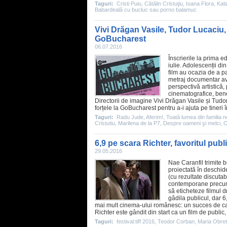
Taguri:
Cristi Puiu
,
Cătălin Cristuţiu
,
Ioana Flora
,
Kati
Babardeală cu bucluc sau porno balamuc
Vivi Drăgan Vasile, Tudor Lucaciu, C
GoBucharest
06.07.2016
Înscrierile la prima 
iulie. Adolescenții di
film
au ocazia de a par
metraj documentar avâ
perspectivă artistică, 
cinematografice, benef
Directorii de imagine Vivi Drăgan Vasile și
Tudor
forțele la GoBucharest pentru a-i ajuta pe tineri 
Taguri:
Radu Jude
,
Aferim!
,
Toată lumea din familia 
Cristutiu
,
Marilena de la P7
,
Despre oameni şi melci
,
O
6,9 pe scara Richter, favoritul publ
29.05.2016
Nae Caranfil
trimite 
proiectată în deschide
(cu rezultate discutab
contemporane prec
să eticheteze
filmul
dr
gâdila publicul, dar 6
mai mult
cinema
-ului românesc: un succes de ca
Richter este gândit din start ca un
film
de public, 
Taguri:
festival:tiff 2016
,
Teodor Corban
,
Maria Obret