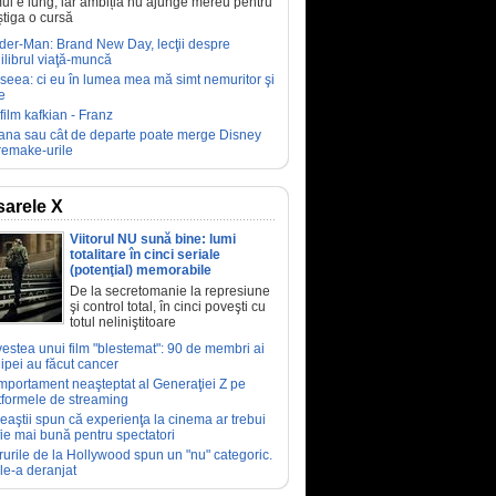
ul e lung, iar ambiția nu ajunge mereu pentru
știga o cursă
der-Man: Brand New Day, lecţii despre
ilibrul viaţă-muncă
seea: ci eu în lumea mea mă simt nemuritor şi
e
film kafkian - Franz
ana sau cât de departe poate merge Disney
remake-urile
arele X
Viitorul NU sună bine: lumi
totalitare în cinci seriale
(potenţial) memorabile
De la secretomanie la represiune
şi control total, în cinci poveşti cu
totul neliniştitoare
estea unui film "blestemat": 90 de membri ai
ipei au făcut cancer
portament neaşteptat al Generaţiei Z pe
tformele de streaming
eaştii spun că experienţa la cinema ar trebui
fie mai bună pentru spectatori
rurile de la Hollywood spun un "nu" categoric.
le-a deranjat