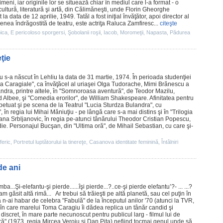
meni, iar originile lor se situează chiar în mediul care l-a format - o
ultură, literatură şi artă, din Călimăneşti, unde Florin Gheorghe
a data de 12 aprilie, 1949. Tatăl a fost iniţial învăţător, apoi director al
menea îndrăgostită de teatru, este actriţa Raluca Zamfiresc...
citeşte
pica
,
E pericoloso sporgersi
,
Şobolanii roşii
,
Iacob
,
Moromeţii
,
Napasta
,
Pădurea
ţie
s-a născut în Lehliu la data de 31 martie, 1974. În perioada studenţiei
ca Caragiale", ca învăţăcel al uriaşei Olga Tudorache,
Mimi Brănescu
a
andra, printre altele, în "Somnoroasa aventură", de Teodor Mazilu,
 Albee, şi "Comedia erorilor", de William Shakespeare. Afinitatea pentru
tuat şi pe scena de la Teatrul "Lucia Sturdza Bulandra", cu
, în regia lui Mihai Măniuţiu - pe lângă care s-a mai distins şi în "Trilogia
ana Srbljanovic, în regia pe-atunci tânărului Theodor Cristian Popescu,
ie
. Personajul Bucşan, din "Ultima oră", de Mihail Sebastian, cu care şi-
feric
,
Portretul luptătorului la tinereţe
,
Casanova identitate feminină
,
Întâlniri
de ani
...Şi-elefantu-şi pierde......îşi pierde...?..ce-şi pierde elefantu’?- ... ...?
, n-am găsit altă rimă... Ar trebui să trăieşti pe altă planetă, sau cel puţin în
să n-ai habar de celebra "Fabulă" de la începutul anilor '70 (atunci la TVR,
în care marelui Toma Caragiu îi dădea replica un tânăr candid şi
r discret, în mare parte necunoscut pentru publicul larg -
filmul
lui de
ră
" (1973, regia Mircea Veroiu şi Dan Piţa) nefiind tocmai genul unde să