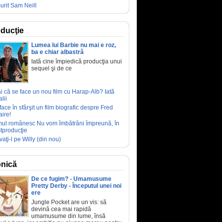
urit Sam Neill
ducţie
Lumea lui Barbie nu mai e roz,
ba e chiar albastră
Iată cine împiedică producţia unui
sequel şi de ce
ai că se face un nou film cu Harap-Alb? Iată
lii
face în sfârşit un film biografic despre Fred
aire!
mul românesc Nu vom îmbătrâni împreună, în
tproducţie
vaţi-l pe Willy (din nou)
nică
De ce fugim? - Umamusume
Pretty Derby - Începutul unei noi
ere
Jungle Pocket are un vis: să
devină cea mai rapidă
umamusume din lume, însă