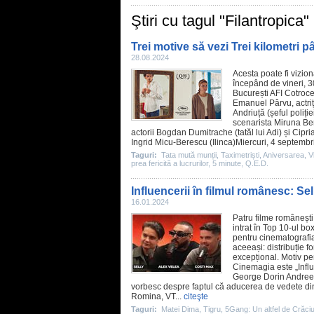
Ştiri cu tagul "Filantropica"
Trei motive să vezi Trei kilometri p
28.08.2024
Acesta poate fi vizion
începând de vineri, 3
București AFI Cotrocen
Emanuel Pârvu
, actr
Andriuță
(șeful poliție
scenarista Miruna Be
actorii
Bogdan Dumitrache
(tatăl lui Adi) și
Cipri
Ingrid Micu-Berescu (Ilinca)Miercuri, 4 septembri
Taguri:
Tata mută munții
,
Taximetriști
,
Aniversarea
,
V
prea fericită a lucrurilor
,
5 minute
,
Q.E.D.
Influencerii în filmul românesc: Se
16.01.2024
Patru
filme
românești
intrat în Top 10-ul bo
pentru cinematografia
aceeași: distribuție f
excepțional. Motiv pe
Cinemagia este „Influ
George Dorin Andree
vorbesc despre faptul că aducerea de vedete din
Romina, VT
...
citeşte
Taguri:
Matei Dima
,
Tigru
,
5Gang: Un altfel de Crăci