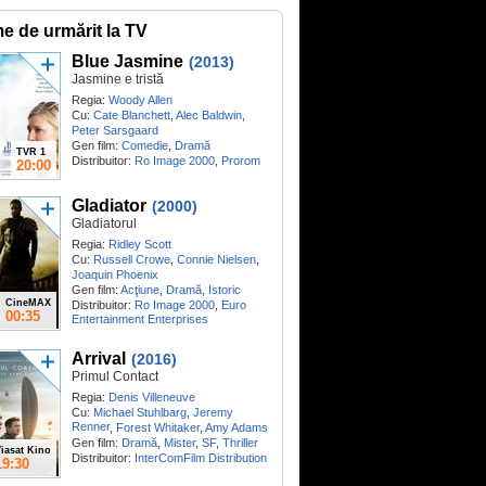
me de urmărit la TV
Blue Jasmine
(2013)
Jasmine e tristă
Regia:
Woody Allen
Cu:
Cate Blanchett
,
Alec Baldwin
,
Peter Sarsgaard
Gen film:
Comedie
,
Dramă
TVR 1
Distribuitor:
Ro Image 2000
,
Prorom
20:00
Gladiator
(2000)
Gladiatorul
Regia:
Ridley Scott
Cu:
Russell Crowe
,
Connie Nielsen
,
Joaquin Phoenix
Gen film:
Acţiune
,
Dramă
,
Istoric
CineMAX
Distribuitor:
Ro Image 2000
,
Euro
00:35
Entertainment Enterprises
Arrival
(2016)
Primul Contact
Regia:
Denis Villeneuve
Cu:
Michael Stuhlbarg
,
Jeremy
Renner
,
Forest Whitaker
,
Amy Adams
Gen film:
Dramă
,
Mister
,
SF
,
Thriller
iasat Kino
Distribuitor:
InterComFilm Distribution
19:30