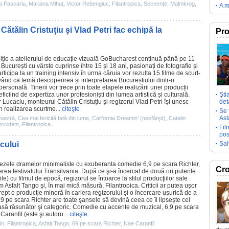
a Pascariu
,
Mariana Mihuţ
,
Victor Rebengiuc
,
Filantropica
,
Secvenţe
,
Malmkrog
,
A m
ătălin Cristuțiu și Vlad Petri fac echipă la
Pro
ediție a atelierului de educație vizuală GoBucharest continuă până pe 11
n București cu vârste cuprinse între 15 și 18 ani, pasionați de fotografie și
ticipa la un training intensiv în urma căruia vor rezulta 15
filme
de scurt-
nd ca temă descoperirea și interpretarea Bucureștiului dintr-o
personală. Tinerii vor trece prin toate etapele realizării unei producții
iciind de expertiza unor profesioniști din lumea artistică și culturală.
Şti
 Lucaciu
, monteurul Cătălin Cristuțiu și regizorul Vlad Petri își unesc
deta
în realizarea scurtme...
citeşte
Se 
Ast
noastră
,
Cea mai fericită fată din lume
,
California Dreamin' (nesfârşit)
,
Catalin
ccident
,
Filantropica
Fil
pos
icului
Sal
bezele dramelor minimaliste cu exuberanta
comedie
6,9 pe scara Richter
,
Cro
rea festivalului Transilvania. După ce şi-a încercat de două ori puterile
ile) cu
filmul
de epocă, regizorul se întoarce la stilul producţiilor sale
um
Asfalt Tango
şi, în mai mică măsură,
Filantropica
. Criticii ar putea uşor
ept o producţie minoră în cariera regizorului şi o încercare uşurică de a
,9 pe scara Richter are toate şansele să devină ceea ce îi lipseşte cel
să răsunător şi categoric.
Comedie
cu accente de muzical, 6,9 pe scara
Caranfil (este şi autoru...
citeşte
in
,
Filantropica
,
Asfalt Tango
,
69 pe scara Richter
,
Nae Caranfil