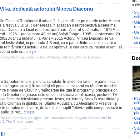
drum
a câ
VII-a, dedicată actorului Mircea Diaconu
Spi
ech
rile Filmului Românesc îl aduce în fața cinefililor pe marele actor
Mircea
Odi
I-a a festivalului SFR generează în acest an o retrospectivă a celor mai
rec
rcea Diaconu a făcut roluri extraordinare:
Actorul și sălbaticii
- 1975
Filip
Un 
șii
- 1976 – (aniversare 40 de ani)
Asfalt Tango
- 1995 – (aniversare 20
Vai
2002
Doar cu buletinul la Paris
– 2015 Actorul Mircea Diaconu se va
cu 
adrul festivalului, în perioada 4-8 mai, cu o parte dintre actorii cu care a
reîntâlnirii cu actorul, este, deopotrivă, și cea care va inspira ieșenii să
aconu este și...
citeşte
 Tango
,
Mere roşii
,
Filip cel bun
,
Actorul şi sălbaticii
,
Mircea Diaconu
Dos
m Sărbători fericite şi multă sănătate. În al doilea rând, ne gândim că în
 strângem cu toţii în familii şi că poate televizorul va rămâne deschis.
intre
filmele
de văzut în următoarele trei zile în programul principalelor
erta filmelor religioase este destul de săracă anul acesta, posturile TV
Pov
teva
filme
de televiziune precum Jesus, cu Jeremy Sisto în rolul titular şi
ech
Gary Oldman în distribuţie, Sfântul Augustin, cu Alessandro Preziosi, şi
 în noaptea de Înviere, de la miezul nopţii.Televiziunile compensează în
Com
apărute rec...
citeşte
pla
The Last Samurai
,
A Knight's Tale
,
Iarna bobocilor
,
Brigada Diverse intră în
Cin
le 2
,
The Grandmaster
să 
Sta
Ce 
il