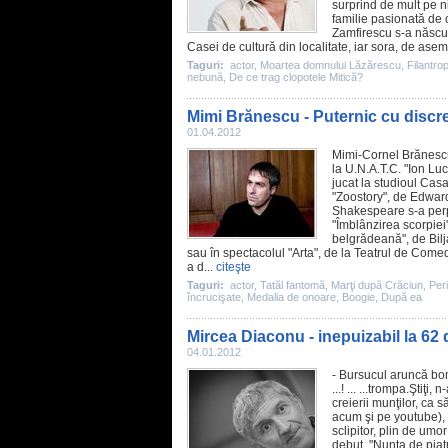
surprind de mult pe ni
familie pasionată de c
Zamfirescu s-a născut l
Casei de cultură din localitate, iar sora, de ase
Taguri:
actor
,
Moartea domnului Lăzărescu
,
Filantro
nebună
,
De ce trag clopotele Mitică?
Mimi Brănescu - Puternic cu discre
01.04.2012
Mimi-Cornel Brănescu 
la U.N.A.T.C. "Ion Lu
jucat la studioul Cas
"Zoostory", de Edward
Shakespeare s-a perpe
"Îmblânzirea scorpiei"
belgrădeană", de Bilj
sau în spectacolul "Arta", de la Teatrul de
Comed
a d...
citeşte
Taguri:
actor
,
Tatăl fantomă
,
Marţi după Crăciun
,
Peri
încrucişate
,
Medalia de onoare
,
Boogie
,
După ea
Mircea Diaconu - inepuizabil la 62 
04.01.2012
- Bursucul aruncă bomba
...! ... ...trompa.Ştiţi
creierii munţilor, ca 
acum şi pe youtube), 
sclipitor, plin de umo
debut, "
Nunta de piat