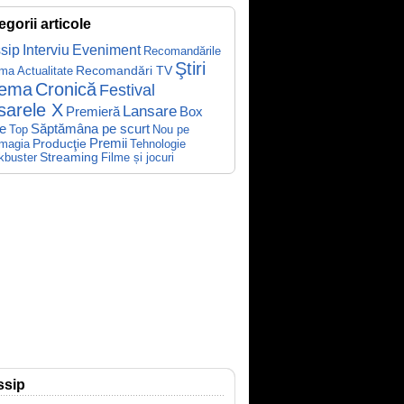
egorii articole
sip
Interviu
Eveniment
Recomandările
Ştiri
Recomandări TV
ema
Actualitate
nema
Cronică
Festival
sarele X
Lansare
Premieră
Box
Săptămâna pe scurt
ce
Top
Nou pe
Producţie
Premii
Tehnologie
magia
kbuster
Streaming
Filme și jocuri
ssip