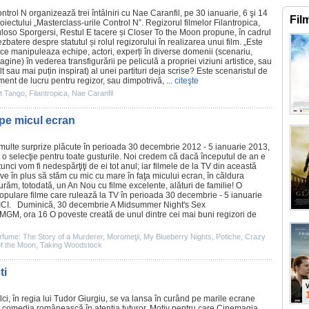
ntrol N organizează trei întâlniri cu
Nae Caranfil
, pe 30 ianuarie, 6 şi 14
Fil
roiectului „Masterclass-urile Control N”. Regizorul filmelor
Filantropica
,
uloso Sporgersi, Restul E tacere și Closer To the Moon propune, în cadrul
zbatere despre statutul și rolul regizorului în realizarea unui
film
. „Este
ce manipuleaza echipe, actori, experți în diverse domenii (scenariu,
gine) în vederea transfigurării pe peliculă a propriei viziuni artistice, sau
lt sau mai puțin inspirat) al unei partituri deja scrise? Este scenaristul de
ment de lucru pentru regizor, sau dimpotrivă, ...
citeşte
lt Tango
,
Filantropica
,
Nae Caranfil
pe micul ecran
 multe surprize plăcute în perioada 30 decembrie
2012
- 5 ianuarie 2013,
 o selecţie pentru toate gusturile. Noi credem că dacă începutul de an e
tunci vom fi nedespărţiţi de ei tot anul; iar
filmele
de la TV din această
e în plus să stăm cu mic cu mare în faţa micului ecran, în căldura
 urăm, totodată, un An Nou cu
filme
excelente, alături de familie! O
populare
filme
care rulează la TV în perioada 30 decembrie - 5 ianuarie
ICI
.
Duminică, 30 decembrie
A Midsummer Night's Sex
MGM, ora 16 O poveste creată de unul dintre cei mai buni regizori de
rfume: The Story of a Murderer
,
Moromeţii
,
My Blueberry Nights
,
Potiche
,
Crazy
f the Moon
,
Taking Woodstock
ti
V
lci
, în regia lui
Tudor Giurgiu
, se va lansa în curând pe marile ecrane
comedia românească în atenţia tuturor. Motiv pentru care Cinemagia