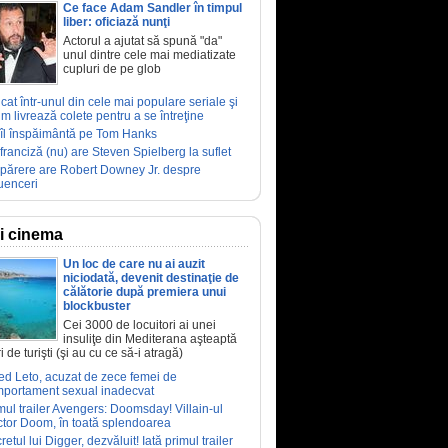
Ce face Adam Sandler în timpul
liber: oficiază nunţi
Actorul a ajutat să spună "da"
unul dintre cele mai mediatizate
cupluri de pe glob
ucat într-unul din cele mai populare seriale şi
m livrează colete pentru a se întreţine
îl înspăimântă pe Tom Hanks
franciză (nu) are Steven Spielberg la suflet
părere are Robert Downey Jr. despre
luenceri
ri cinema
Un loc de care nu ai auzit
niciodată, devenit destinaţie de
călătorie după premiera unui
blockbuster
Cei 3000 de locuitori ai unei
insuliţe din Mediterana aşteaptă
i de turişti (şi au cu ce să-i atragă)
ed Leto, acuzat de zece femei de
portament sexual inadecvat
mul trailer Avengers: Doomsday! Villain-ul
tor Doom, în toată splendoarea
retul lui Digger, dezvăluit! Iată primul trailer