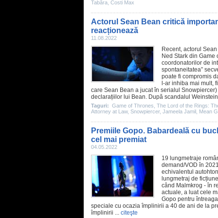
Tabăra
,
Costi Max
Actorul Sean Bean critică importanț
reacționează
11.08.2022
Recent, actorul
Sean
Ned Stark din
Game o
coordonatorilor de int
spontaneitatea” secven
poate fi compromis da
l-ar inhiba mai mult, 
care Sean Bean a jucat în serialul
Snowpiercer
)
declarațiilor lui Bean. După scandalul Weinstein
Taguri:
Game of Thrones
,
The Lord of the Rings: Th
Attorney at Law
,
Snowpiercer
,
Jameela Jamil
,
Mean Gi
Premiile Gopo. Babardeală cu bucl
cel mai premiat
04.05.2022
19 lungmetraje român
demand/VOD în 2021 a
echivalentul autohton
lungmetraj de ficțiun
când
Malmkrog
- în r
actuale, a luat cele 
Gopo pentru întreaga 
speciale cu ocazia împlinirii a 40 de ani de la p
împlinirii ...
citeşte