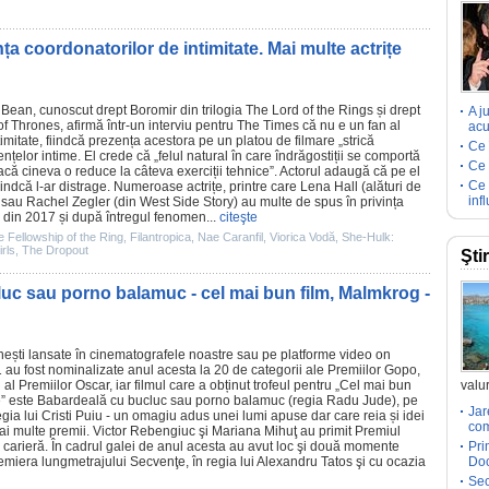
a coordonatorilor de intimitate. Mai multe actrițe
 Bean
, cunoscut drept Boromir din trilogia The Lord of the Rings și drept
A j
f Thrones
, afirmă într-un interviu pentru
The Times
că nu e un fan al
acu
imitate, fiindcă prezența acestora pe un platou de filmare „strică
Ce 
țelor intime. El crede că „felul natural în care îndrăgostiții se comportă
Ce 
că cineva o reduce la câteva exerciții tehnice”. Actorul adaugă că pe el
Ce 
fiindcă l-ar distrage. Numeroase actrițe, printre care
Lena Hall
(alături de
inf
 sau
Rachel Zegler
(din
West Side Story
) au multe de spus în privința
 din 2017 și după întregul fenomen...
citeşte
e Fellowship of the Ring
,
Filantropica
,
Nae Caranfil
,
Viorica Vodă
,
She-Hulk:
rls
,
The Dropout
Şti
uc sau porno balamuc - cel mai bun film, Malmkrog -
ești lansate în cinematografele noastre sau pe platforme video on
u fost nominalizate anul acesta la 20 de categorii ale Premiilor Gopo,
 al Premiilor
Oscar
, iar
filmul
care a obținut trofeul pentru „Cel mai bun
valur
e” este
Babardeală cu bucluc sau porno balamuc
(regia Radu Jude), pe
Jar
egia lui
Cristi Puiu
- un omagiu adus unei lumi apuse dar care reia și idei
com
mai multe
premii
.
Victor Rebengiuc
şi Mariana Mihuţ au primit
Premiul
carieră. În cadrul galei de anul acesta au avut loc şi două momente
Pri
remiera lungmetrajului Secvenţe, în regia lui Alexandru Tatos şi cu ocazia
Doc
Sec