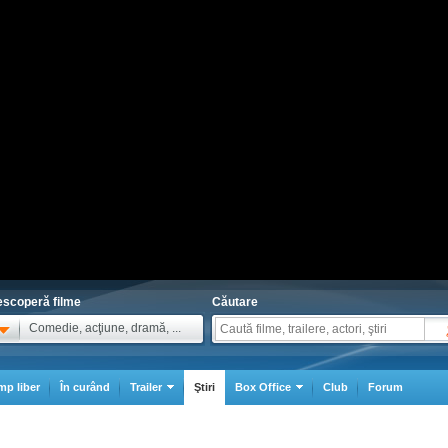
scoperă filme
Căutare
Comedie, acţiune, dramă, ...
mp liber
În curând
Trailer
Ştiri
Box Office
Club
Forum