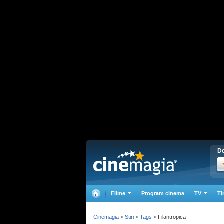
De
Filme
Program cinema
TV
Ti
Cinemagia
Ştiri
Tags
Filantropica
>
>
>