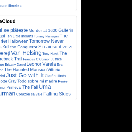
toate filmele »
eCloud
ul se plătește
Gullerin
Murder at 1600
asi
The
Ten Little Indians
Tommy Flanagan
rier
Halloween
Tomorrow Never
Și caii sunt verzi
s
Kull the Conqueror
Van Helsing
ereți
The
Tony Hawk
eback Trail
Justice
Frances O'Connor
Leonor Varela
ue
Brittany Daniel
Eva
The Haunted Mansion
Vittoria
co
Just Go with It
ini
Ciarán Hinds
Todo sobre mi madre
lotte Gray
Renée
Uma
The Fall
Primeval
nnor
urman
Falling Skies
Corazón salvaje