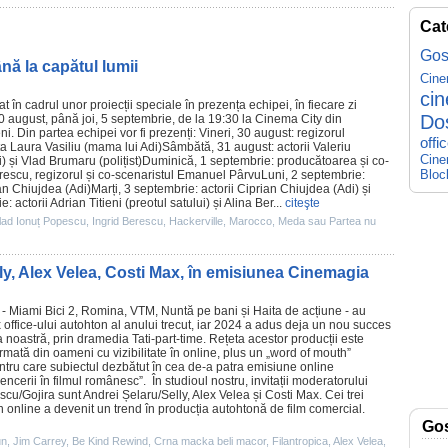
Cat
Gos
ână la capătul lumii
Cin
ci
at în cadrul unor proiecții speciale în prezența echipei, în fiecare zi
Do
0 august, până joi, 5 septembrie, de la 19:30 la
Cinema
City din
i. Din partea echipei vor fi prezenți: Vineri, 30 august: regizorul
offi
ița
Laura Vasiliu
(mama lui Adi)Sâmbătă, 31 august: actorii
Valeriu
Cine
i) și
Vlad Brumaru
(polițist)Duminică, 1 septembrie: producătoarea și co-
Bloc
rescu, regizorul și co-scenaristul Emanuel PârvuLuni, 2 septembrie:
an Chiujdea
(Adi)Marți, 3 septembrie: actorii Ciprian Chiujdea (Adi) și
e: actorii
Adrian Titieni
(preotul satului) și
Alina Ber
...
citeşte
lad Ionuț Popescu
,
Ingrid Berescu
,
Hackerville
,
Marocco
,
Meda sau Partea nu
lly, Alex Velea, Costi Max, în emisiunea Cinemagia
 -
Miami Bici 2
,
Romina, VTM
,
Nuntă pe bani
și
Haita de acțiune
- au
x office-ului autohton al anului trecut, iar 2024 a adus deja un nou succes
 noastră, prin dramedia Tati-part-time. Rețeta acestor producții este
ormată din oameni cu vizibilitate în online, plus un „word of mouth”
ntru care subiectul dezbătut în cea de-a patra emisiune online
encerii în
filmul
românesc”. În studioul nostru, invitații moderatorului
scu/Gojira sunt
Andrei Șelaru
/Selly,
Alex Velea
și
Costi Max
. Cei trei
 online a devenit un trend în producția autohtonă de
film
comercial.
Go
un
,
Jim Carrey
,
Be Kind Rewind
,
Crna macka beli macor
,
Filantropica
,
Alex Velea
,