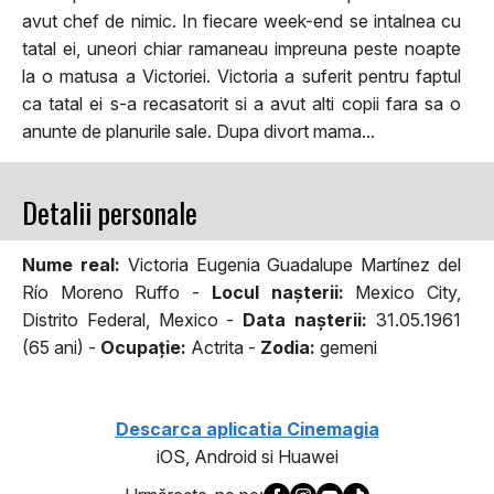
avut chef de nimic. In fiecare week-end se intalnea cu
tatal ei, uneori chiar ramaneau impreuna peste noapte
la o matusa a Victoriei. Victoria a suferit pentru faptul
ca tatal ei s-a recasatorit si a avut alti copii fara sa o
anunte de planurile sale. Dupa divort mama...
Detalii personale
Nume real:
Victoria Eugenia Guadalupe Martínez del
Río Moreno Ruffo -
Locul naşterii:
Mexico City,
Distrito Federal, Mexico -
Data naşterii:
31.05.1961
(65 ani) -
Ocupaţie:
Actrita -
Zodia:
gemeni
Descarca aplicatia Cinemagia
iOS, Android si Huawei