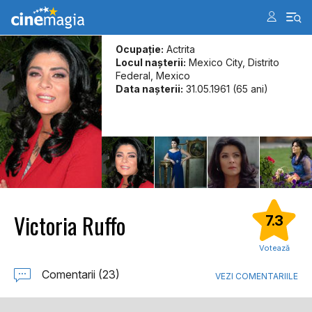
Ocupație:
Actrita
Locul naşterii:
Mexico City, Distrito
Federal, Mexico
Data naşterii:
31.05.1961 (65 ani)
Victoria Ruffo
7.3
Votează
Comentarii (23)
VEZI COMENTARIILE