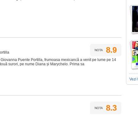
8.9
NOTA
rtilla
 Giovanna Puente Portilla, frumoasa mexicancă a venit pe lume pe 14
 două surori, pe nume Diana și Marychelo. Prima sa
Vezi 
8.3
NOTA