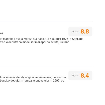
8.8
NOTA
rez
ia Marlene Favela Meraz, s-a nascut la 5 august 1976 in Santiago
ic. A debutat ca model iar mai apoi ca actrita, lucrand
8.4
NOTA
trita si un model de origine venezuelana, cunoscuta
ational. A debutat in lumea telenovelelor in 1997, pe