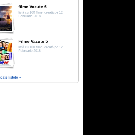
filme Vazute 6
listă cu 100 filme, creată pe 12
Februarie 2018
Filme Vazute 5
listă cu 100 filme, creată pe 12
Februarie 2018
toate listele
»