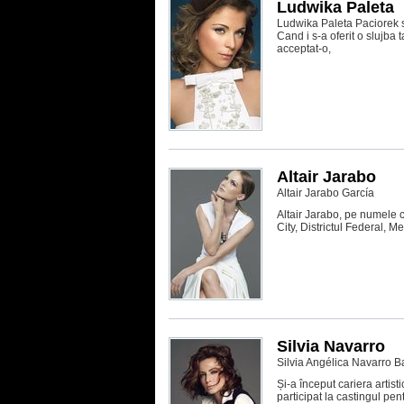
Ludwika Paleta
Ludwika Paleta Paciorek s
Cand i s-a oferit o slujba
acceptat-o,
Altair Jarabo
Altair Jarabo García
Altair Jarabo, pe numele c
City, Districtul Federal, M
Silvia Navarro
Silvia Angélica Navarro B
Și-a început cariera artist
participat la castingul pen