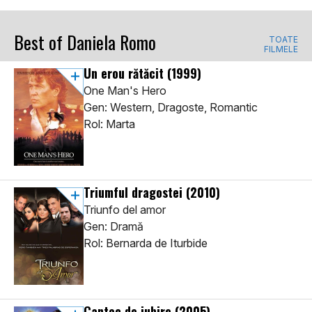
Best of Daniela Romo
TOATE
FILMELE
Un erou rătăcit
(1999)
One Man's Hero
Gen: Western, Dragoste, Romantic
Rol: Marta
Triumful dragostei
(2010)
Triunfo del amor
Gen: Dramă
Rol: Bernarda de Iturbide
Cantec de iubire
(2005)