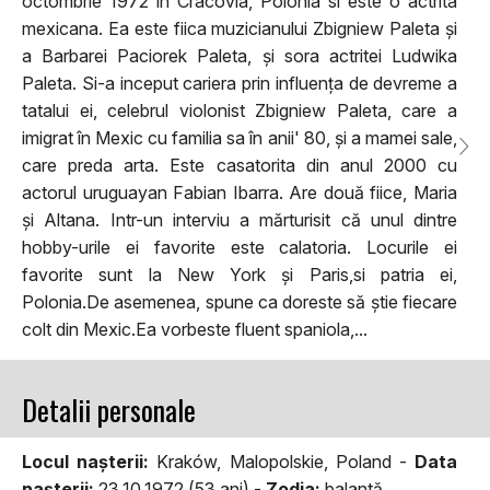
octombrie 1972 in Cracovia, Polonia si este o actrita
mexicana. Ea este fiica muzicianului Zbigniew Paleta și
a Barbarei Paciorek Paleta, și sora actritei Ludwika
Paleta. Si-a inceput cariera prin influența de devreme a
tatalui ei, celebrul violonist Zbigniew Paleta, care a
imigrat în Mexic cu familia sa în anii' 80, și a mamei sale,
care preda arta. Este casatorita din anul 2000 cu
actorul uruguayan Fabian Ibarra. Are două fiice, Maria
și Altana. Intr-un interviu a mărturisit că unul dintre
hobby-urile ei favorite este calatoria. Locurile ei
favorite sunt la New York și Paris,si patria ei,
Polonia.De asemenea, spune ca doreste să știe fiecare
colt din Mexic.Ea vorbeste fluent spaniola,...
Detalii personale
Locul naşterii:
Kraków, Malopolskie, Poland -
Data
naşterii:
23.10.1972 (53 ani) -
Zodia:
balantă