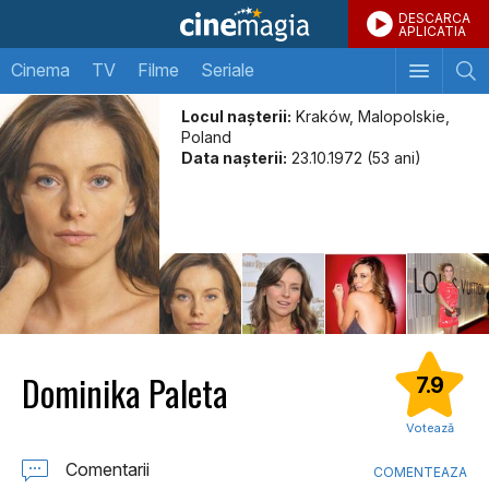
DESCARCA
APLICATIA
Cinema
TV
Filme
Seriale
Locul naşterii:
Kraków, Malopolskie,
Poland
Data naşterii:
23.10.1972 (53 ani)
Dominika Paleta
7.9
Votează
Comentarii
COMENTEAZA