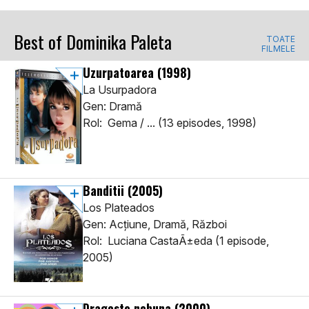
Best of Dominika Paleta
TOATE
FILMELE
Uzurpatoarea
(1998)
La Usurpadora
Gen: Dramă
Rol: Gema / ... (13 episodes, 1998)
Banditii
(2005)
Los Plateados
Gen: Acţiune, Dramă, Război
Rol: Luciana CastaÃ±eda (1 episode,
2005)
Dragoste nebuna
(2000)