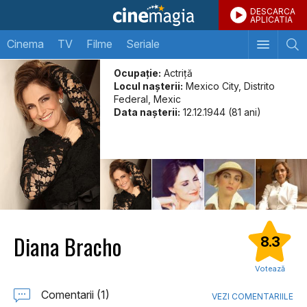
DESCARCA
APLICATIA
Cinema
TV
Filme
Seriale
Ocupație:
Actriţă
Locul naşterii:
Mexico City, Distrito
Federal, Mexic
Data naşterii:
12.12.1944 (81 ani)
Diana Bracho
8.3
Votează
Comentarii (1)
VEZI COMENTARIILE