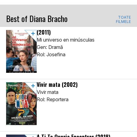
Best of Diana Bracho
TOATE
FILMELE
(2011)
Mi universo en minúsculas
Gen: Dramă
Rol: Josefina
Vivir mata
(2002)
Vivir mata
Rol: Reportera
A Ti Te Queria Encontrar
(2018)