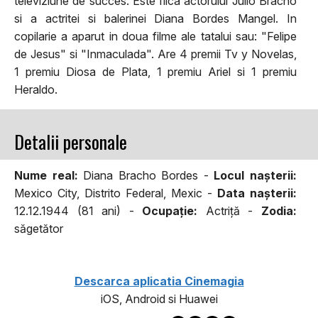
televiziune de succes. Este fiica actorului Julio Bracho
si a actritei si balerinei Diana Bordes Mangel. In
copilarie a aparut in doua filme ale tatalui sau: "Felipe
de Jesus" si "Inmaculada". Are 4 premii Tv y Novelas,
1 premiu Diosa de Plata, 1 premiu Ariel si 1 premiu
Heraldo.
Detalii personale
Nume real:
Diana Bracho Bordes -
Locul naşterii:
Mexico City, Distrito Federal, Mexic -
Data naşterii:
12.12.1944 (81 ani) -
Ocupaţie:
Actriţă -
Zodia:
săgetător
Descarca aplicatia Cinemagia
iOS, Android si Huawei