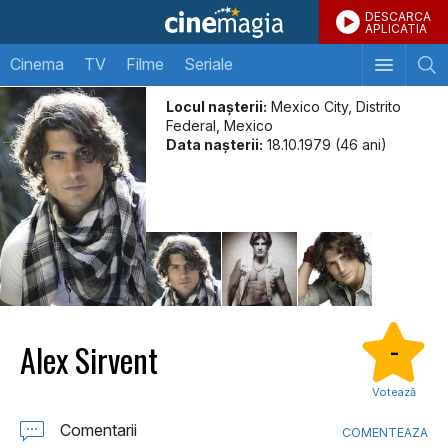
DESCARCA
APLICATIA
Cinema
TV
Filme
Seriale
Locul naşterii:
Mexico City, Distrito
Federal, Mexico
Data naşterii:
18.10.1979 (46 ani)
Alex Sirvent
-
Votează
Comentarii
COMENTEAZA