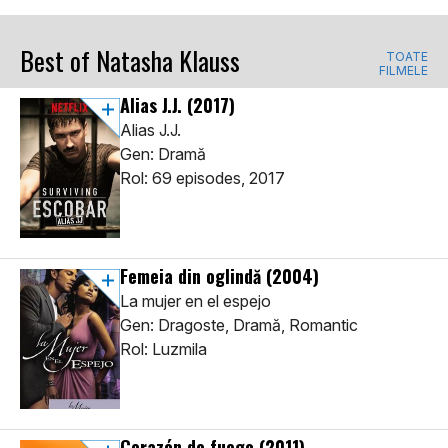
Best of Natasha Klauss
TOATE
FILMELE
Alias J.J.
(2017)
Alias J.J.
Gen: Dramă
Rol: 69 episodes, 2017
Femeia din oglindă
(2004)
La mujer en el espejo
Gen: Dragoste, Dramă, Romantic
Rol: Luzmila
Corazón de fuego
(2011)