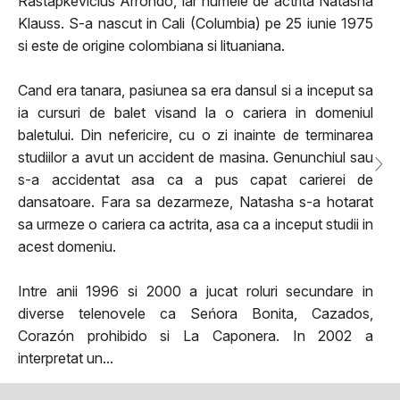
Rastapkevicius Arrondo, iar numele de actrita Natasha
Klauss. S-a nascut in Cali (Columbia) pe 25 iunie 1975
si este de origine colombiana si lituaniana.
Cand era tanara, pasiunea sa era dansul si a inceput sa
ia cursuri de balet visand la o cariera in domeniul
baletului. Din nefericire, cu o zi inainte de terminarea
studiilor a avut un accident de masina. Genunchiul sau
s-a accidentat asa ca a pus capat carierei de
dansatoare. Fara sa dezarmeze, Natasha s-a hotarat
sa urmeze o cariera ca actrita, asa ca a inceput studii in
acest domeniu.
Intre anii 1996 si 2000 a jucat roluri secundare in
diverse telenovele ca Seńora Bonita, Cazados,
Corazón prohibido si La Caponera. In 2002 a
interpretat un...