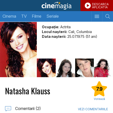
DESCARCA
APLICATIA
Cinema
TV
Filme
Seriale
Ocupație:
Actrita
Locul naşterii:
Cali, Columbia
Data naşterii:
25.07.1975 (51 ani)
Natasha Klauss
7.9
Votează
Comentarii (2)
VEZI COMENTARIILE