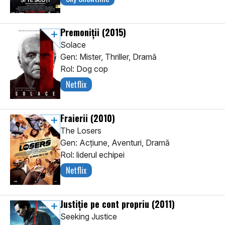
Premoniţii
(2015)
Solace
Gen: Mister, Thriller, Dramă
Rol: Dog cop
Netflix
Fraierii
(2010)
The Losers
Gen: Acţiune, Aventuri, Dramă
Rol: liderul echipei
Netflix
Justiție pe cont propriu
(2011)
Seeking Justice