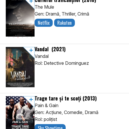
The Mule
Gen: Dramă, Thriller, Crimă
Netflix
Rakuten
Vandal
(2021)
Vandal
Rol: Detective Dominguez
Trage tare și te scoți
(2013)
Pain & Gain
Gen: Acţiune, Comedie, Dramă
Rol: poliţist
Sky Showtime