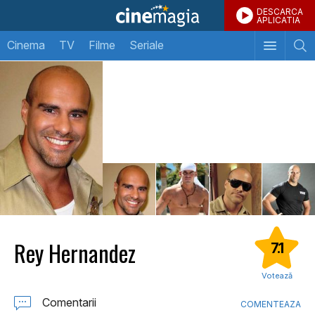
DESCARCA
APLICATIA
Cinema
TV
Filme
Seriale
Rey Hernandez
7.1
Votează
Comentarii
COMENTEAZA