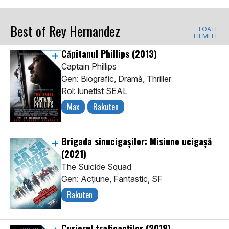
Best of Rey Hernandez
TOATE
FILMELE
Căpitanul Phillips
(2013)
Captain Phillips
Gen: Biografic, Dramă, Thriller
Rol: lunetist SEAL
Max
Rakuten
Brigada sinucigașilor: Misiune ucigașă
(2021)
The Suicide Squad
Gen: Acţiune, Fantastic, SF
Rakuten
Curierul traficanților
(2018)