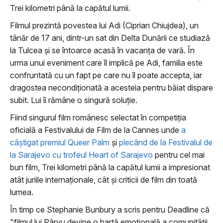
Trei kilometri până la capătul lumii.
Filmul prezintă povestea lui Adi (Ciprian Chiujdea), un
tânăr de 17 ani, dintr-un sat din Delta Dunării ce studiază
la Tulcea și se întoarce acasă în vacanța de vară. În
urma unui eveniment care îl implică pe Adi, familia este
confruntată cu un fapt pe care nu îl poate accepta, iar
dragostea necondiționată a acesteia pentru băiat dispare
subit. Lui îi rămâne o singură soluție.
Fiind singurul film românesc selectat în competiția
oficială a Festivalului de Film de la Cannes unde
a
câștigat premiul Queer Palm
și
plecând de la Festivalul de
la Sarajevo cu trofeul Heart of Sarajevo
pentru cel mai
bun film, Trei kilometri până la capătul lumii a impresionat
atât juriile internaționale, cât și criticii de film din toată
lumea.
În timp ce Stephanie Bunbury a scris pentru Deadline că
"filmul lui Pârvu devine o hartă emoțională a comunității