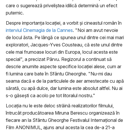
care o sugerează priveliștea idilică determină un efect
puternic.
Despre importanța locației, a vorbit și cineastul român în
interviul Cinemagia de la Cannes
. "Noi am avut nevoie
de locul ăsta. Pe lângă ce spunea unul dintre cei mai mari
exploratori, Jacques-Yves Cousteau, că este unul dintre
cele mai frumoase locuri din Europa, locul acesta este
special", a precizat Pârvu. Regizorul a continuat să
descrie anumite aspecte specifice locației alese, cum ar
fi lumina care bate în Sfântu Gheorghe. "Nu-mi dau
seama dacă e de la particulele de aer amestecate cu apă
sărată, cu apă dulce, dar lumina este absolut altfel. Nu ai
s-o găsești ca acolo pe tot litoralul nostru."
Locația nu le este deloc străină realizatorilor filmului,
întrucât producătoarea Miruna Berescu organizează în
fiecare an la Sfântu Gheorghe Festivalul Internațional de
Film ANONIMUL, ajuns anul acesta la cea de-a 21-a