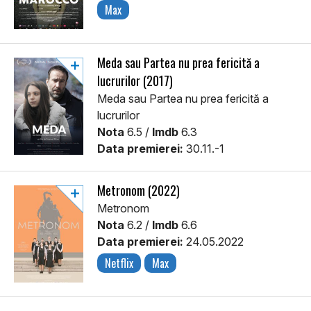
Max
Meda sau Partea nu prea fericită a
lucrurilor (2017)
Meda sau Partea nu prea fericită a
lucrurilor
Nota
6.5 /
Imdb
6.3
Data premierei:
30.11.-1
Metronom (2022)
Metronom
Nota
6.2 /
Imdb
6.6
Data premierei:
24.05.2022
Netflix
Max