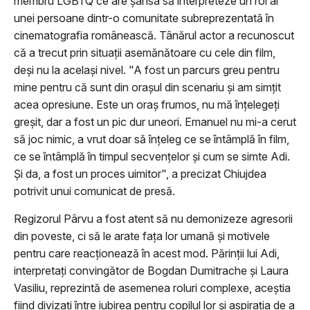
membru LGBTQ ce are șansa să interpreteze un rol al
unei persoane dintr-o comunitate subreprezentată în
cinematografia românească. Tânărul actor a recunoscut
că a trecut prin situații asemănătoare cu cele din film,
deși nu la același nivel. "A fost un parcurs greu pentru
mine pentru că sunt din orașul din scenariu și am simțit
acea opresiune. Este un oraș frumos, nu mă înțelegeți
greșit, dar a fost un pic dur uneori. Emanuel nu mi-a cerut
să joc nimic, a vrut doar să înțeleg ce se întâmplă în film,
ce se întâmplă în timpul secvențelor și cum se simte Adi.
Și da, a fost un proces uimitor", a precizat Chiujdea
potrivit unui comunicat de presă.
Regizorul Pârvu a fost atent să nu demonizeze agresorii
din poveste, ci să le arate fața lor umană și motivele
pentru care reacționează în acest mod. Părinții lui Adi,
interpretați convingător de Bogdan Dumitrache și Laura
Vasiliu, reprezintă de asemenea roluri complexe, aceștia
fiind divizați între iubirea pentru copilul lor și aspirația de a