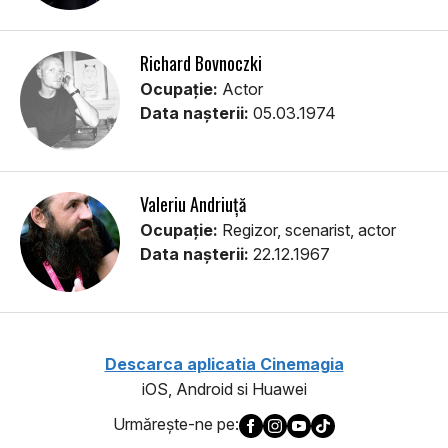
Richard Bovnoczki
Ocupație:
Actor
Data nașterii:
05.03.1974
Valeriu Andriuță
Ocupație:
Regizor, scenarist, actor
Data nașterii:
22.12.1967
Descarca aplicatia Cinemagia
iOS, Android si Huawei
Urmăreşte-ne pe: