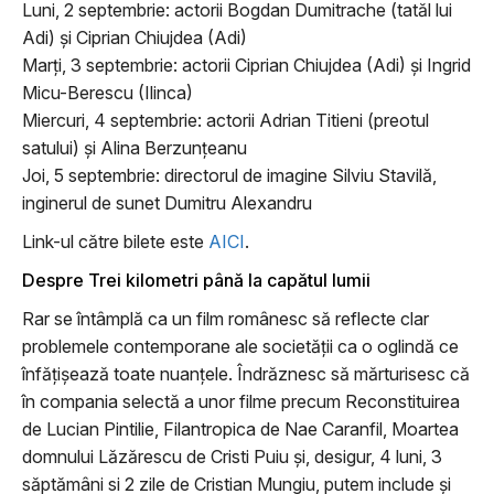
Luni, 2 septembrie: actorii Bogdan Dumitrache (tatăl lui
Adi) și Ciprian Chiujdea (Adi)
Marți, 3 septembrie: actorii Ciprian Chiujdea (Adi) și Ingrid
Micu-Berescu (Ilinca)
Miercuri, 4 septembrie: actorii Adrian Titieni (preotul
satului) și Alina Berzunțeanu
Joi, 5 septembrie: directorul de imagine Silviu Stavilă,
inginerul de sunet Dumitru Alexandru
Link-ul către bilete este
AICI
.
Despre Trei kilometri până la capătul lumii
Rar se întâmplă ca un film românesc să reflecte clar
problemele contemporane ale societății ca o oglindă ce
înfățișează toate nuanțele. Îndrăznesc să mărturisesc că
în compania selectă a unor filme precum Reconstituirea
de Lucian Pintilie, Filantropica de Nae Caranfil, Moartea
domnului Lăzărescu de Cristi Puiu și, desigur, 4 luni, 3
săptămâni si 2 zile de Cristian Mungiu, putem include și