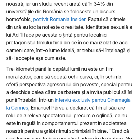
noastră, iar un studiu recent arată că în 34% din
universitățile din România se folosește un discurs
homofobic,
potrivit Romania Insider
. Faptul că crimele
din ură au loc la noi este o realitate. Identitatea sexuală a
lui Adi îl face pe acesta o țintă pentru localnici,
protagonistul filmului fiind din ce în ce mai izolat de acei
oameni care, într-o lume ideală, ar trebui să-l înțeleagă și
să-l accepte așa cum este.
Trei kilometri până la capătul lumii nu este un film
moralizator, care să scoată ochii cuiva, ci, în schimb,
oferă perspectiva agresorului din poveste, special pentru
a deschide calea către dezbatere și a invita publicul să își
pună întrebări. Într-un
interviu exclusiv pentru Cinemagia
la Cannes
, Emanuel Pârvu a declarat că filmul său are
rolul de a releva spectatorului, precum o oglindă, ce nu
este în regulă în comportamentul prezent în societatea
noastră pentru a grăbi ritmul schimbării în bine. "Cred că
sunt lucruri care trebuie neapărat aduse în dezbatere. Nu