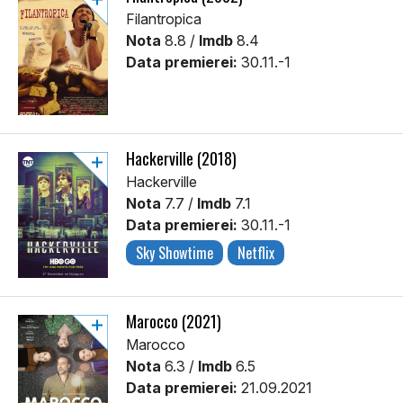
Filantropica
Nota
8.8 /
Imdb
8.4
Data premierei:
30.11.-1
Hackerville (2018)
Hackerville
Nota
7.7 /
Imdb
7.1
Data premierei:
30.11.-1
Sky Showtime
Netflix
Marocco (2021)
Marocco
Nota
6.3 /
Imdb
6.5
Data premierei:
21.09.2021