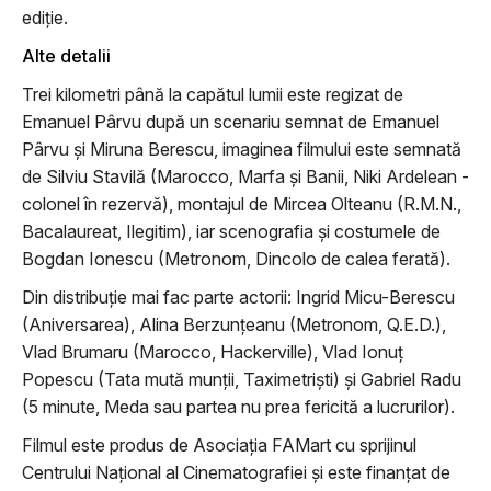
ediție.
Alte detalii
Trei kilometri până la capătul lumii este regizat de
Emanuel Pârvu după un scenariu semnat de Emanuel
Pârvu și Miruna Berescu, imaginea filmului este semnată
de Silviu Stavilă (Marocco, Marfa și Banii, Niki Ardelean -
colonel în rezervă), montajul de Mircea Olteanu (R.M.N.,
Bacalaureat, Ilegitim), iar scenografia și costumele de
Bogdan Ionescu (Metronom, Dincolo de calea ferată).
Din distribuție mai fac parte actorii: Ingrid Micu-Berescu
(Aniversarea), Alina Berzunțeanu (Metronom, Q.E.D.),
Vlad Brumaru (Marocco, Hackerville), Vlad Ionuț
Popescu (Tata mută munții, Taximetriști) și Gabriel Radu
(5 minute, Meda sau partea nu prea fericită a lucrurilor).
Filmul este produs de Asociația FAMart cu sprijinul
Centrului Național al Cinematografiei și este finanțat de