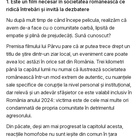
1. Este un film necesar în societatea românească ce
ridică întrebări și invită la dezbatere
Nu după mult timp de când începe pelicula, realizăm că
avem de-a face cu o comunitate oarbă, lipsită de
empatie și plină de prejudecăți. Sună cunoscut?
Premisa filmului lui Pârvu pare că ar putea trece drept un
titlu de știre dintr-un ziar local, un eveniment care poate
avea loc astăzi în orice sat din România. Trei kilometri
până la capătul lumii nu numai că ilustrează societatea
românească într-un mod extrem de autentic, cu nuanțele
sale specifice de corupție la nivel personal și instituțional,
dar relevă și un adevăr sfâșietor ce este valabil inclusiv în
România anului 2024: victima este de cele mai multe ori
condamnată de propria comunitate în detrimentul
agresorului.
Din păcate, deși am mai progresat la capitolul acesta,
reacțiile homofobe nu sunt ieșite din comun în țara