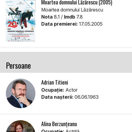
Moartea domnului Lăzărescu (2005)
Moartea domnului Lăzărescu
Nota
8.1 /
Imdb
7.8
Data premierei:
17.05.2005
Persoane
Adrian Titieni
Ocupație:
Actor
Data nașterii:
06.06.1963
Alina Berzunțeanu
Ocupație:
Actriță