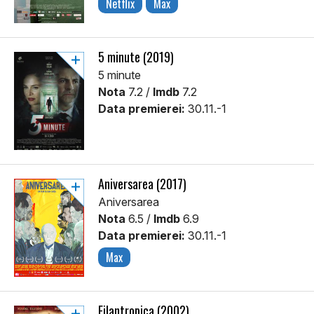
Netflix
Max
5 minute (2019)
5 minute
Nota
7.2 /
Imdb
7.2
Data premierei:
30.11.-1
Aniversarea (2017)
Aniversarea
Nota
6.5 /
Imdb
6.9
Data premierei:
30.11.-1
Max
Filantropica (2002)