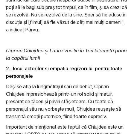
poți să le bagi sub preș tot timpul, ca în film, și să crezi că
se rezolvă. Nu se rezolvă de la sine. Sper să fie aduse în
discuție și [filmul] să fie văzut de câți mai mulți oameni",
a indicat Pârvu.
Ciprian Chiujdea și Laura Vasiliu în Trei kilometri până
la capătul lumii
2. Jocul actorilor și empatia regizorului pentru toate
personajele
Deși se află la lungmetrajul său de debut, Ciprian
Chiujdea impresionează printr-un rol solid și matur,
presărat de tăceri și priviri sfâșietoare. Cu toate că
personajul său nu vorbește mult, Chiujdea reușește să
transmită emoții puternice, fiind foarte expresiv.
Important de menționat este faptul că Chiujdea este un