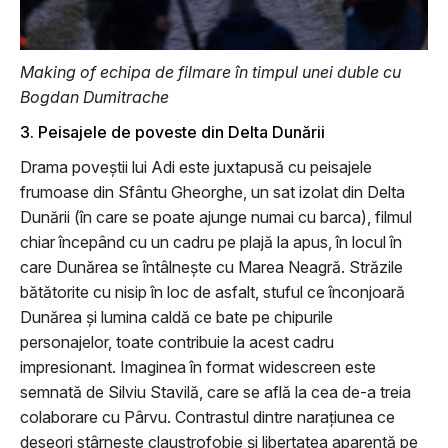
Making of echipa de filmare în timpul unei duble cu
Bogdan Dumitrache
3. Peisajele de poveste din Delta Dunării
Drama poveștii lui Adi este juxtapusă cu peisajele
frumoase din Sfântu Gheorghe, un sat izolat din Delta
Dunării (în care se poate ajunge numai cu barca), filmul
chiar începând cu un cadru pe plajă la apus, în locul în
care Dunărea se întâlnește cu Marea Neagră. Străzile
bătătorite cu nisip în loc de asfalt, stuful ce înconjoară
Dunărea și lumina caldă ce bate pe chipurile
personajelor, toate contribuie la acest cadru
impresionant. Imaginea în format widescreen este
semnată de Silviu Stavilă, care se află la cea de-a treia
colaborare cu Pârvu. Contrastul dintre narațiunea ce
deseori stârnește claustrofobie și libertatea aparentă pe