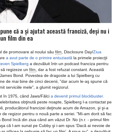
une că a şi ajutat această franciză, deşi nu i
 un film din ea
eul de promovare al noului său
film
, Disclosure Day/
Ziua
are
a avut parte de o primire entuziastă
la primele proiecţii
teven Spielberg
a dezvăluit într-un podcast franciza pentru
ut să regizeze un
film
, dar a fost refuzat constant. Această
 James Bond. Povestea de dragoste a lui Spielberg cu
ine de mai bine de cinci decenii, "dar acum le-aş spune că
it serviciile mele", a glumit regizorul.
ut în 1975, când Jaws/Fălci
a devenit primul blockbuster
.
celebritatea obţinută peste noapte, Spielberg l-a contactat pe
i, producătorul francizei deţinute acum de Amazon, şi şi-a
ile de regizor pentru o nouă parte a seriei. "Mi-am dorit să fac
Bond încă din ziua când am văzut Dr. No (n.r. - primul film
, aşa că l-am sunat pe Cubby şi i-am spus 'Dacă ai nevoie de
-ar plăcea la nebunie să fac un film'. A spus nu", a dezvăluit