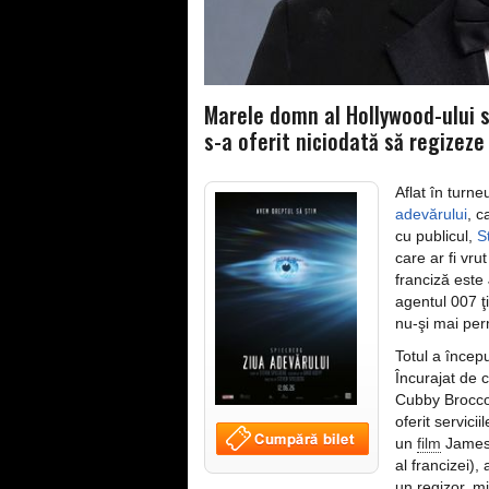
Marele domn al Hollywood-ului sp
s-a oferit niciodată să regizeze
Aflat în turn
adevărului
, c
cu publicul,
S
care ar fi vr
franciză este
agentul 007 ţ
nu-şi mai perm
Totul a încep
Încurajat de 
Cubby Broccol
oferit servici
un
film
James 
al francizei)
un regizor, mi