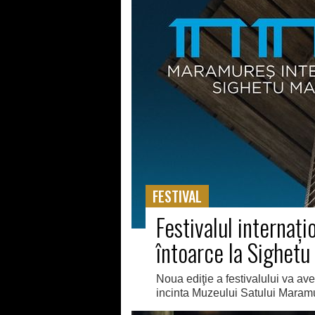
FESTIVAL
Festivalul internaţ
întoarce la Sighet
Noua ediţie a festivalului va avea
incinta Muzeului Satului Mara