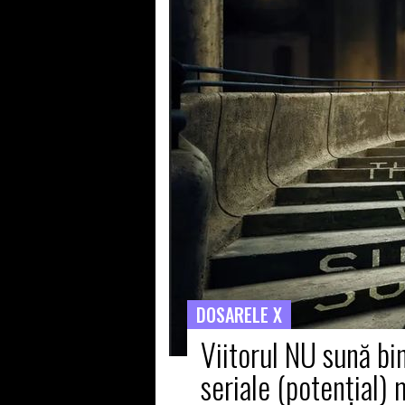
DOSARELE X
Viitorul NU sună bin
seriale (potenţial)