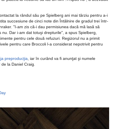
ontactat la rândul său pe Spielberg ani mai târziu pentru a-i
ita succesiune de cinci note din Întâlnire de gradul trei într-
aker. "I-am zis că-i dau permisiunea dacă mă lasă să
 nu. Dar i-am dat totuşi drepturile", a spus Spielberg,
imente pentru cele două refuzuri. Regizorul nu a primit
ivele pentru care Broccoli l-a considerat nepotrivit pentru
ja preproducţia
, iar în curând va fi anunţat şi numele
 de la Daniel Craig.
Day