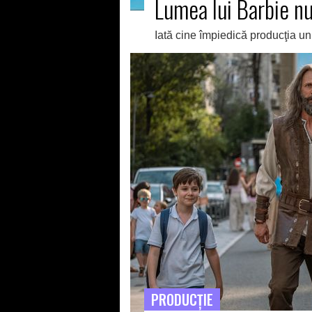
Lumea lui Barbie nu 
Iată cine împiedică producţia un
PRODUCŢIE