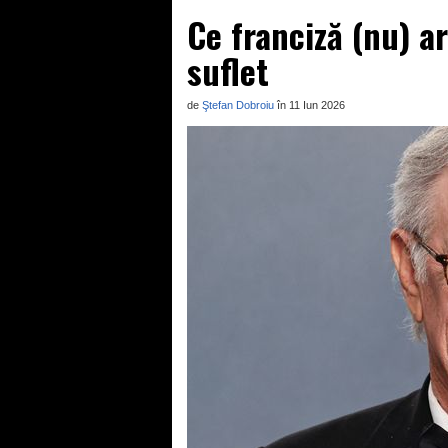
Ce franciză (nu) a
suflet
de
Ştefan Dobroiu
în 11 Iun 2026