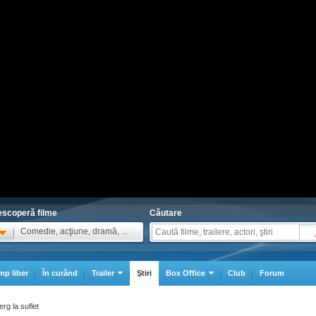
scoperă filme
Căutare
Comedie, acţiune, dramă, ...
mp liber
În curând
Trailer
Ştiri
Box Office
Club
Forum
rg la suflet