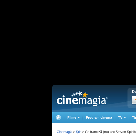
De
Filme
Program cinema
TV
Ti
Cinemagia
Ştiri
Ce franciză (nu) are Steven Spielbe
>
>