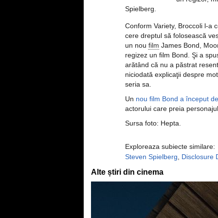
Spielberg.
Conform Variety, Broccoli l-a c
cere dreptul să folosească vest
un nou
film
James Bond, Moonr
regizez un film Bond. Şi a spus
arătând că nu a păstrat resent
niciodată explicaţii despre mot
seria sa.
Un
nou film Bond a început de
actorului care preia personajul
Sursa foto: Hepta.
Exploreaza subiecte similare:
Steven Spielberg
,
Disclosure 
Alte știri din cinema