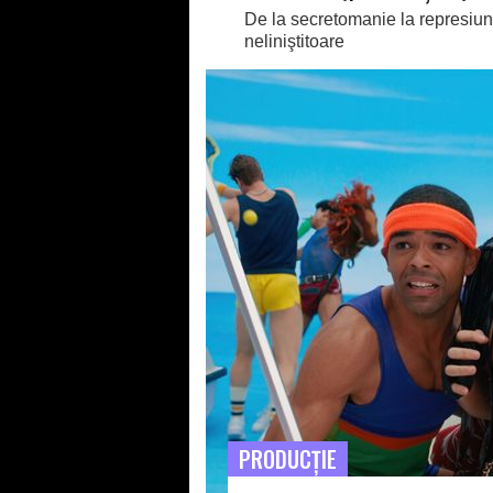
De la secretomanie la represiune ş
neliniştitoare
PRODUCŢIE