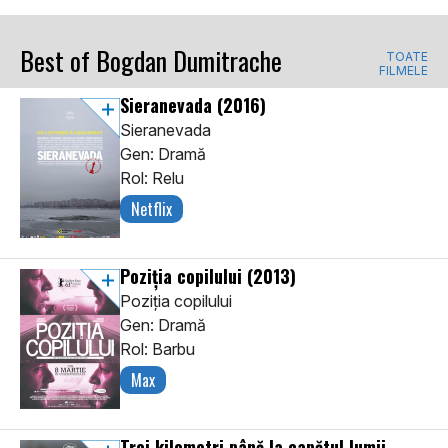
Best of Bogdan Dumitrache
TOATE
FILMELE
Sieranevada
(2016)
Sieranevada
Gen: Dramă
Rol: Relu
Netflix
Poziția copilului
(2013)
Poziția copilului
Gen: Dramă
Rol: Barbu
Max
Trei kilometri până la capătul lumii