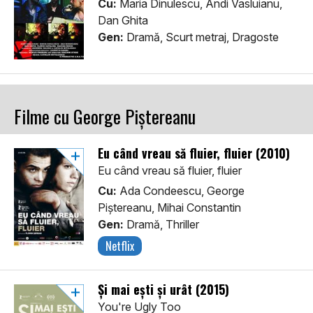
Cu:
Maria Dinulescu, Andi Vasluianu,
Dan Ghita
Gen:
Dramă, Scurt metraj, Dragoste
Filme cu George Piștereanu
Eu când vreau să fluier, fluier (2010)
Eu când vreau să fluier, fluier
Cu:
Ada Condeescu, George
Piștereanu, Mihai Constantin
Gen:
Dramă, Thriller
Netflix
Şi mai eşti şi urât (2015)
You're Ugly Too