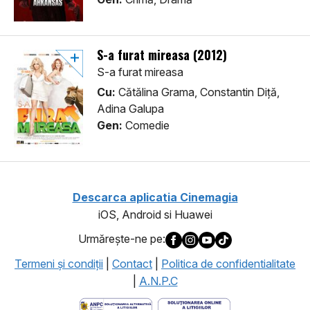
S-a furat mireasa (2012)
S-a furat mireasa
Cu:
Cătălina Grama, Constantin Diță,
Adina Galupa
Gen:
Comedie
Descarca aplicatia Cinemagia
iOS, Android si Huawei
Urmăreşte-ne pe:
Termeni şi condiţii
|
Contact
|
Politica de confidentialitate
|
A.N.P.C