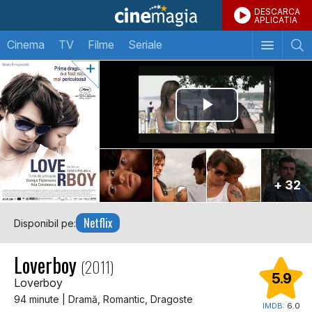
DESCARCA
APLICATIA
Cinema
TV
Filme
Seriale
+ 32
Netflix
Disponibil pe:
Loverboy
(2011)
5.9
Loverboy
94 minute | Dramă, Romantic, Dragoste
IMDB:
6.0