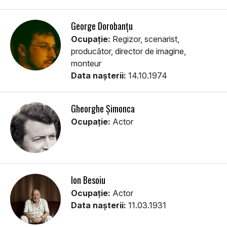
George Dorobanțu
Ocupație:
Regizor, scenarist,
producător, director de imagine,
monteur
Data nașterii:
14.10.1974
Gheorghe Șimonca
Ocupație:
Actor
Ion Besoiu
Ocupație:
Actor
Data nașterii:
11.03.1931