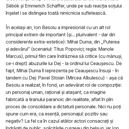
Sèbök şi Emmerich Schäffer, unde pe sub reacţia soţului
înşelat i se distingea toată nimicnicia sufletească.
În acelaşi an, Ion Besoiu a impresionat cu un alt rol
principal extrem de important (şi... plurivalent - dar din
considerente extra-estetice): Mihai Duma, din „Puterea
și adevărul” (scenariul: Titus Popovici; regia: Manole
Marcus), primul film care îndrăznea să critice (cu mănuşi,
ce-i drept) abuzurile lui Dej - la ordinul lui Ceauşescu. De
fapt, Mihai Duma îl reprezenta pe Ceauşescu însuşi - în
tandem cu Dej: Pavel Stoian (Mircea Albulescu) - aşa că
Besoiu a realizat, în fond, un adevărat rol de compoziţie:
un personaj uman, raţional şi ataşant, ca imagine
fabricată a tiranului paranoic din realitate, aflat în plin
proces de consolidare a dictaturii personale. Nici nu poţi
spune cum era, ca esenţă, personajul: pozitiv sau
negativ? La fel ca în cazul atâtor actori consacraţi şi
îndrăgiţi de public, solicitările curgeau din belşug, iar Ion