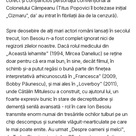
corect şi conştiincios personajul convenţional al
Colonelului Câmpeanu (Titus Popovici îl botezase iniţial
„Cizmaru”, da' au intrat în fibrilaţii ăia de la cenzură).
Spre deosebire de alţi mari actori români lansaţi în secolul
trecut, Ion Besoiu n-a fost complet ignorat nici de
regizorii zilelor noastre. Dacă rolul medicului din
„Această lehamite" (1994, Mircea Daneliuc) se reţine
doar pentru că era mai bun, în sine, decât filmul, în
schimb şi-a putut regăsi o bună parte din fineţea
interpretativă arhicunoscută în „Francesca” (2009,
Bobby Păunescu), şi mai ales în „Loverboy” (2011),
unde Cătălin Mitulescu a construit, cu ajutorul lui, un
foarte expresiv bunic în stare de decreptitudine şi
demenţă senilă avansată - rol în care Ion Besoiu
transmite enorm numai din tresăririle ochilor tulburi pe un
chip descompus şi sunetele vlăguit-nearticulate pe care
le mai poate emite. Au urmat „Despre oameni și melci",