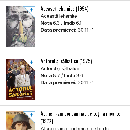
Această lehamite (1994)
Această lehamite
Nota
6.3 /
Imdb
6.1
Data premierei:
30.11.-1
Actorul și sălbaticii (1975)
Actorul și sălbaticii
Nota
8.7 /
Imdb
8.6
Data premierei:
30.11.-1
Atunci i-am condamnat pe toți la moarte
(1972)
Atunci i-am condamnat pe toți la