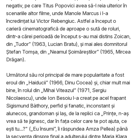
negativ, pe care Titus Popovici avea să-l reia ulterior în
scenariile altor filme, unde Manole Marcus i l-a
încredinţat lui Victor Rebengiuc. Astfel a început o
carieră cinematografică de aproape o sută de roluri,
dintr-a cărei perioadă de început s-au mai distins Zoican,
din „Tudor” (1963, Lucian Bratu), şi mai ales domnitorul
Ştefan Tomşa, din „Neamul Șoimăreștilor” (1965, Mircea
Drăgan).
Următorul său rol principal de mare popularitate a fost
eroul din „Haiducii” (1966, Dinu Cocea) şi, chiar mult mai
bine, în rolul din „Mihai Viteazul” (1971, Sergiu
Nicolaescu), unde Ion Besoiu l-a creat pe acel frapant
Sigismund Bàthory, perfid şi fanatic, inconstant şi
alunecos, grandoman şi laş, de la replici ca „Prinţe, n-aş
vrea să te jignesc, dar în faţa celor care te pot ajuta, ce
eşti tu...?" („Eu însumi”, îi răspundea Amza Pellea) până
la secvenţa dinspre final a adulterului dintre Maria Klara