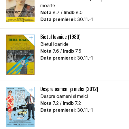
moarte
Nota
8.7 /
Imdb
8.0
Data premierei:
30.11.-1
Bietul Ioanide (1980)
Bietul Ioanide
Nota
7.6 /
Imdb
7.5
Data premierei:
30.11.-1
Despre oameni și melci (2012)
Despre oameni și melci
Nota
7.2 /
Imdb
7.2
Data premierei:
30.11.-1