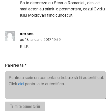
Sa te decoreze cu Steaua Romaniei , desi alti
mari actori au primit-o postmortem, cazul Ovidiu
Iuliu Moldovan fiind cunoscut.
xerses
pe 18 ianuarie 2017 19:59
R.I.P.
Parerea ta
*
Pentru a scrie un comentariu trebuie să fii autentificat.
Click
aici
pentru a te autentifica.