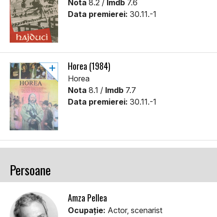
Nota
8.2 /
Imdb
7.6
Data premierei:
30.11.-1
Horea (1984)
Horea
Nota
8.1 /
Imdb
7.7
Data premierei:
30.11.-1
Persoane
Amza Pellea
Ocupație:
Actor, scenarist