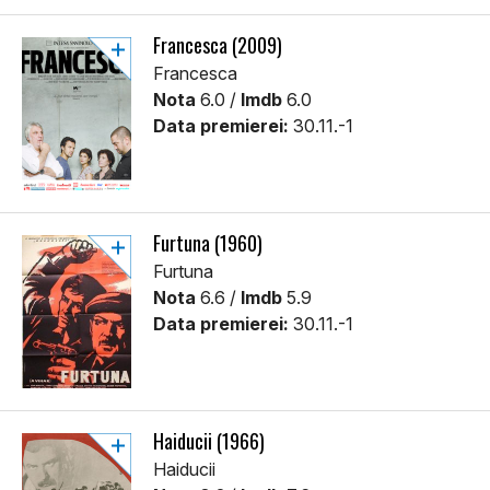
Francesca (2009)
Francesca
Nota
6.0 /
Imdb
6.0
Data premierei:
30.11.-1
Furtuna (1960)
Furtuna
Nota
6.6 /
Imdb
5.9
Data premierei:
30.11.-1
Haiducii (1966)
Haiducii