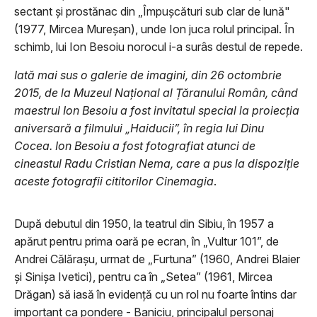
sectant şi prostănac din „Împușcături sub clar de lună"
(1977, Mircea Mureșan), unde Ion juca rolul principal. În
schimb, lui Ion Besoiu norocul i-a surâs destul de repede.
Iată mai sus o galerie de imagini, din 26 octombrie
2015, de la
Muzeul Național al Țăranului Român
, când
maestrul Ion Besoiu a fost invitatul special la proiecția
aniversară a filmului „Haiducii”, în regia lui
Dinu
Cocea
. Ion Besoiu a fost fotografiat atunci de
cineastul Radu Cristian Nema, care a pus la dispoziție
aceste fotografii cititorilor Cinemagia
.
După debutul din 1950, la teatrul din Sibiu, în 1957 a
apărut pentru prima oară pe ecran, în „Vultur 101”, de
Andrei Călărașu, urmat de „Furtuna” (1960, Andrei Blaier
şi Sinișa Ivetici), pentru ca în „Setea” (1961, Mircea
Drăgan) să iasă în evidenţă cu un rol nu foarte întins dar
important ca pondere - Baniciu, principalul personaj