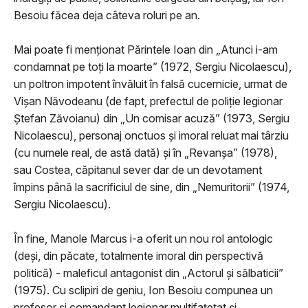
Besoiu făcea deja câteva roluri pe an.
Mai poate fi menţionat Părintele Ioan din „Atunci i-am
condamnat pe toți la moarte” (1972, Sergiu Nicolaescu),
un poltron impotent învăluit în falsă cucernicie, urmat de
Vişan Năvodeanu (de fapt, prefectul de poliţie legionar
Ştefan Zăvoianu) din „Un comisar acuză” (1973, Sergiu
Nicolaescu), personaj onctuos şi imoral reluat mai târziu
(cu numele real, de astă dată) şi în „Revanșa” (1978),
sau Costea, căpitanul sever dar de un devotament
împins până la sacrificiul de sine, din „Nemuritorii” (1974,
Sergiu Nicolaescu).
În fine, Manole Marcus i-a oferit un nou rol antologic
(deşi, din păcate, totalmente imoral din perspectivă
politică) - maleficul antagonist din „Actorul și sălbaticii”
(1975). Cu sclipiri de geniu, Ion Besoiu compunea un
profesor şi comandant legionar multifaţetat şi