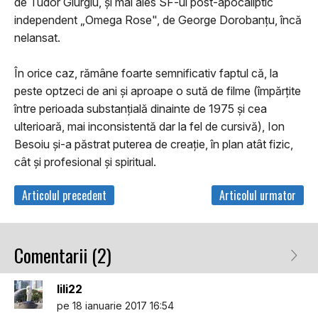
de Tudor Giurgiu, şi mai ales SF-ul post-apocaliptic
independent „Omega Rose", de George Dorobanțu, încă
nelansat.
În orice caz, rămâne foarte semnificativ faptul că, la
peste optzeci de ani şi aproape o sută de filme (împărţite
între perioada substanţială dinainte de 1975 şi cea
ulterioară, mai inconsistentă dar la fel de cursivă), Ion
Besoiu și-a păstrat puterea de creaţie, în plan atât fizic,
cât şi profesional şi spiritual.
Articolul precedent
Articolul urmator
Comentarii (2)
lili22
pe 18 ianuarie 2017 16:54