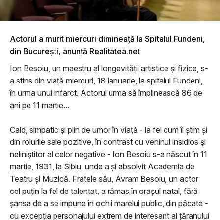
Actorul a murit miercuri dimineață la Spitalul Fundeni,
din București, anunță Realitatea.net
Ion Besoiu, un maestru al longevității artistice și fizice, s-
a stins din viață miercuri, 18 ianuarie, la spitalul Fundeni,
în urma unui infarct. Actorul urma să împlinească 86 de
ani pe 11 martie...
Cald, simpatic şi plin de umor în viaţă - la fel cum îl ştim şi
din rolurile sale pozitive, în contrast cu veninul insidios şi
neliniştitor al celor negative - Ion Besoiu s-a născut în 11
martie, 1931, la Sibiu, unde a şi absolvit Academia de
Teatru şi Muzică. Fratele său, Avram Besoiu, un actor
cel puţin la fel de talentat, a rămas în oraşul natal, fără
şansa de a se impune în ochii marelui public, din păcate -
cu excepţia personajului extrem de interesant al ţăranului