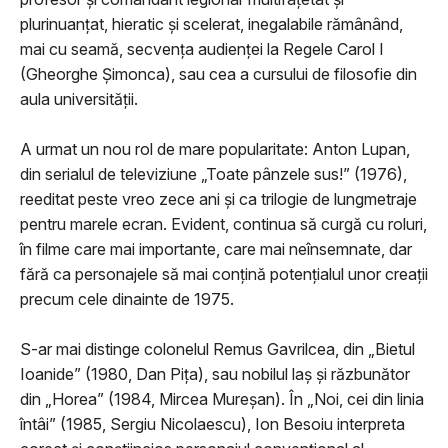
plurinuanţat, hieratic şi scelerat, inegalabile rămânând,
mai cu seamă, secvenţa audienţei la Regele Carol I
(Gheorghe Șimonca), sau cea a cursului de filosofie din
aula universităţii.
A urmat un nou rol de mare popularitate: Anton Lupan,
din serialul de televiziune „Toate pânzele sus!” (1976),
reeditat peste vreo zece ani şi ca trilogie de lungmetraje
pentru marele ecran. Evident, continua să curgă cu roluri,
în filme care mai importante, care mai neînsemnate, dar
fără ca personajele să mai conţină potenţialul unor creaţii
precum cele dinainte de 1975.
S-ar mai distinge colonelul Remus Gavrilcea, din „Bietul
Ioanide” (1980, Dan Pița), sau nobilul laş şi răzbunător
din „Horea” (1984, Mircea Mureşan). În „Noi, cei din linia
întâi” (1985, Sergiu Nicolaescu), Ion Besoiu interpreta