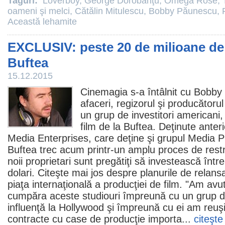
Taguri:
Loverboy
,
George Dorobanţu
,
Omega Rose
,
oameni şi melci
,
Cătălin Mitulescu
,
Bobby Păunescu
,
Această lehamite
EXCLUSIV: peste 20 de milioane de 
Buftea
15.12.2015
Cinemagia s-a întâlnit cu
Bobby
afaceri, regizorul şi producătorul
un grup de investitori americani,
film
de la Buftea. Deţinute anter
Media Enterprises, care deţine şi grupul Media Pr
Buftea trec acum printr-un amplu proces de rest
noii proprietari sunt pregătiţi să investească într
dolari. Citeşte mai jos despre planurile de relansa
piaţa internaţională a producţiei de film. "Am avu
cumpăra aceste studiouri împreună cu un grup de
influenţă la Hollywood şi împreună cu ei am reuş
contracte cu case de producţie importa...
citeşte