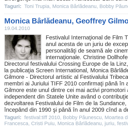
Taguri:
Toni Trupia
,
Monica Bârlădeanu
,
Bobby Păun
Monica Bârlădeanu, Geoffrey Gilmore
19.04.2010
Festivalul Internaţional de
Film
T
anul acesta de un juriu de excepţ
personalităţi de seamă ale cinem
internaţionale. Christine Dollhofe
Directorul festivalului Crossing Europe de la Linz,
la publicaţia Screen International, Monica Bârlăd
Gilmore - Directorul artistic al Festivalului Tribec
membri ai Juriului TIFF
2010
confirmaţi până în
Gilmore este unul dintre cei mai activi promotori 
independent din Statele Unite având o contribuţie
dezvoltarea Festivalului de Film de la Sundance, a
începând din 1990 şi până în anul
2009
cînd a de
Taguri:
festival:tiff 2010
,
Bobby Păunescu
,
Moartea d
Francesca
,
Cristi Puiu
,
Monica Bârlădeanu
,
juriu
,
festi