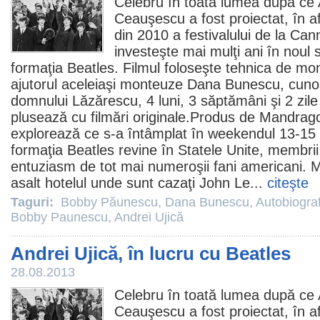
Celebru în toată lumea după ce
Ceauşescu
a fost proiectat, în af
din
2010
a festivalului de la Ca
investeşte mai mulţi ani în noul 
formaţia Beatles.
Filmul
foloseşte tehnica de mont
ajutorul aceleiaşi monteuze
Dana Bunescu
, cuno
domnului Lăzărescu, 4 luni, 3 săptămâni şi 2 zile ş
plusează cu filmări originale.Produs de Mandrago
explorează ce s-a întâmplat în weekendul 13-15
formaţia Beatles revine în Statele Unite, membrii 
entuziasm de tot mai numeroşii fani americani. M
asalt hotelul unde sunt cazaţi John Le...
citeşte
Taguri:
Bobby Păunescu
,
Dana Bunescu
,
Autobiogra
Bobby Paunescu
,
Andrei Ujică
Andrei Ujică, în lucru cu Beatles
28.08.2013
Celebru în toată lumea după ce
Ceauşescu
a fost proiectat, în af