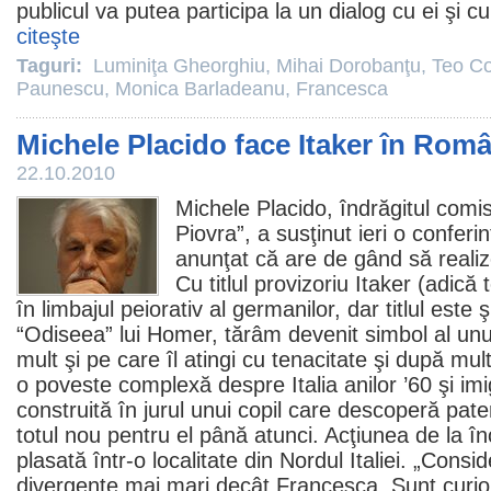
publicul va putea participa la un dialog cu ei şi c
citeşte
Taguri:
Luminiţa Gheorghiu
,
Mihai Dorobanţu
,
Teo C
Paunescu
,
Monica Barladeanu
,
Francesca
Michele Placido face Itaker în Rom
22.10.2010
Michele Placido
, îndrăgitul comi
Piovra”, a susţinut ieri o conferi
anunţat că are de gând să reali
Cu titlul provizoriu Itaker (adică
în limbajul peiorativ al germanilor, dar titlul este ş
“Odiseea” lui Homer, tărâm devenit simbol al unui
mult şi pe care îl atingi cu tenacitate şi după mul
o poveste complexă despre Italia anilor ’60 şi imigr
construită în jurul unui copil care descoperă pat
totul nou pentru el până atunci. Acţiunea de la în
plasată într-o localitate din Nordul Italiei. „Consi
divergenţe mai mari decât Francesca. Sunt curio