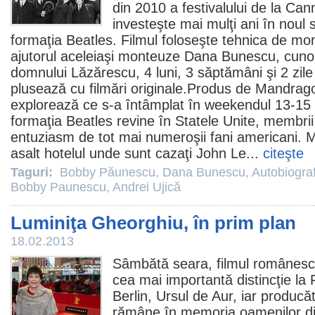
din
2010
a festivalului de la Ca
investeşte mai mulţi ani în noul 
formaţia Beatles.
Filmul
foloseşte tehnica de mont
ajutorul aceleiaşi monteuze
Dana Bunescu
, cuno
domnului Lăzărescu, 4 luni, 3 săptămâni şi 2 zile ş
plusează cu filmări originale.Produs de Mandrago
explorează ce s-a întâmplat în weekendul 13-15
formaţia Beatles revine în Statele Unite, membrii 
entuziasm de tot mai numeroşii fani americani. M
asalt hotelul unde sunt cazaţi John Le...
citeşte
Taguri:
Bobby Păunescu
,
Dana Bunescu
,
Autobiogra
Bobby Paunescu
,
Andrei Ujică
Luminiţa Gheorghiu, în prim plan
18.02.2013
Sâmbătă seara,
filmul
românes
cea mai importantă distincţie la 
Berlin, Ursul de Aur, iar produc
rămâne în memoria oamenilor di