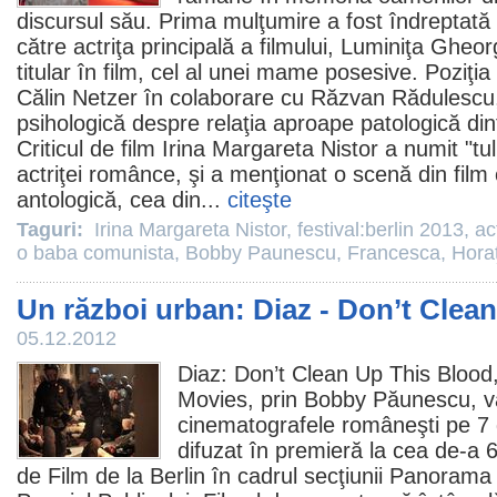
discursul său. Prima mulţumire a fost îndreptată
către actriţa principală a filmului,
Luminiţa Gheor
titular în
film
, cel al unei mame posesive. Poziţia 
Călin Netzer
în colaborare cu
Răzvan Rădulescu
psihologică despre relaţia aproape patologică dint
Criticul de
film
Irina Margareta Nistor
a numit "tul
actriţei românce, şi a menţionat o scenă din
film
antologică, cea din...
citeşte
Taguri:
Irina Margareta Nistor
,
festival:berlin 2013
,
ac
o baba comunista
,
Bobby Paunescu
,
Francesca
,
Hora
Un război urban: Diaz - Don’t Clea
05.12.2012
Diaz
: Don’t Clean Up This Bloo
Movies, prin Bobby Păunescu, v
cinematografele româneşti pe 7
difuzat în premieră la cea de-a 6
de
Film
de la Berlin în cadrul secţiunii Panorama