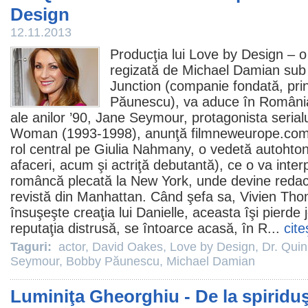
Design
12.11.2013
Producţia lui
Love by Design
– 
regizată de Michael Damian sub 
Junction (companie fondată, print
Păunescu
), va aduce în România
ale anilor ’90, Jane Seymour, protagonista serial
Woman
(1993-1998), anunţă filmneweurope.com. 
rol central pe Giulia Nahmany, o vedetă autohto
afaceri, acum şi actriţă debutantă), ce o va inter
româncă plecată la New York, unde devine reda
revistă din Manhattan. Când şefa sa, Vivien Th
însuşeşte creaţia lui Danielle, aceasta îşi pierde j
reputaţia distrusă, se întoarce acasă, în R...
cite
Taguri:
actor
,
David Oakes
,
Love by Design
,
Dr. Qui
Seymour
,
Bobby Păunescu
,
Michael Damian
Luminiţa Gheorghiu - De la spiriduş