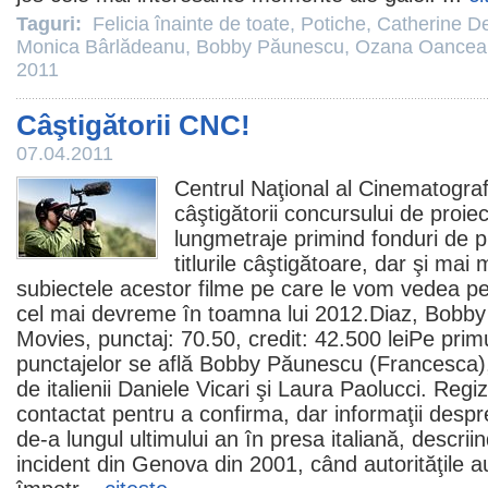
Taguri:
Felicia înainte de toate
,
Potiche
,
Catherine D
Monica Bârlădeanu
,
Bobby Păunescu
,
Ozana Oancea
2011
Câştigătorii CNC!
07.04.2011
Centrul Naţional al Cinematografi
câştigătorii concursului de proi
lungmetraje primind fonduri de p
titlurile câştigătoare, dar şi mai 
subiectele acestor
filme
pe care le vom vedea pe 
cel mai devreme în toamna lui 2012.Diaz,
Bobby
Movies, punctaj: 70.50, credit: 42.500 leiPe primu
punctajelor se află Bobby Păunescu (
Francesca
)
de italienii Daniele Vicari şi Laura Paolucci. Regiz
contactat pentru a confirma, dar informaţii despr
de-a lungul ultimului an în presa italiană, descri
incident din Genova din 2001, când autorităţile a