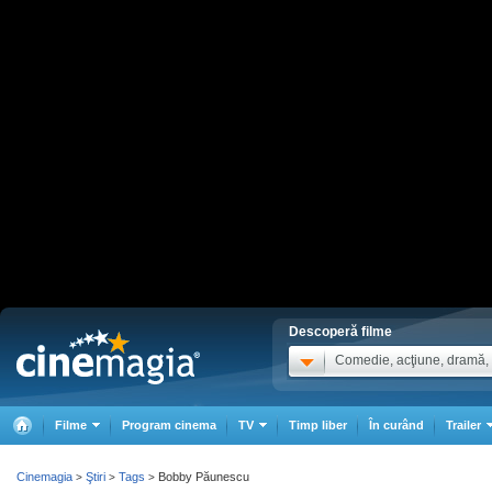
Descoperă filme
Comedie, acţiune, dramă, .
Filme
Program cinema
TV
Timp liber
În curând
Trailer
Cinemagia
Ştiri
Tags
Bobby Păunescu
>
>
>