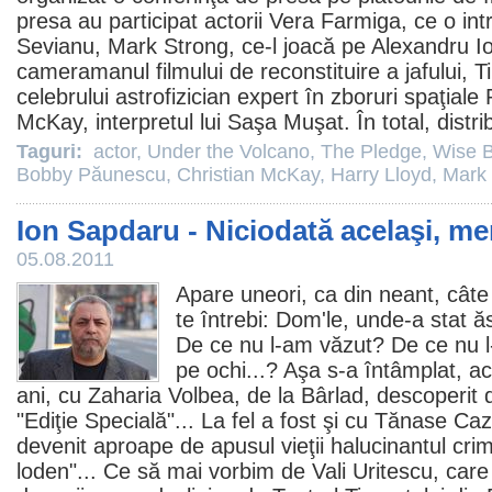
presa au participat actorii
Vera Farmiga
, ce o in
Sevianu
,
Mark Strong
, ce-l joacă pe Alexandru I
cameramanul filmului de reconstituire a jafului, Ti
celebrului astrofizician expert în zboruri spaţiale
McKay
, interpretul lui Saşa Muşat. În total, distri
Taguri:
actor
,
Under the Volcano
,
The Pledge
,
Wise 
Bobby Păunescu
,
Christian McKay
,
Harry Lloyd
,
Mark 
Ion Sapdaru - Niciodată acelaşi, me
05.08.2011
Apare uneori, ca din neant, câte
te întrebi: Dom'le, unde-a stat
De ce nu l-am văzut? De ce nu l
pe ochi...? Aşa s-a întâmplat, ac
ani, cu
Zaharia Volbea
, de la Bârlad, descoperit
"Ediţie Specială"... La fel a fost şi cu Tănase Ca
devenit aproape de apusul vieţii halucinantul cri
loden"... Ce să mai vorbim de Vali Uritescu, ca