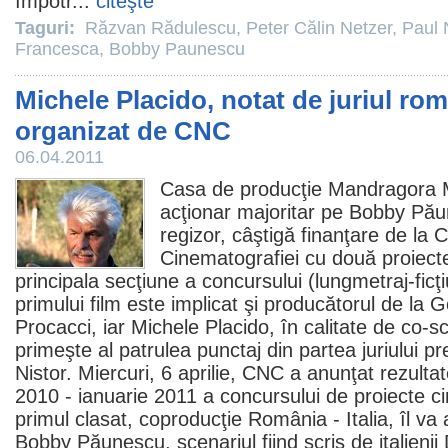
împotr...
citeşte
Taguri:
Răzvan Rădulescu
,
Peter Călin Netzer
,
Paul
Francesca
,
Bobby Paunescu
Michele Placido, notat de juriul ro
organizat de CNC
06.04.2011
Casa de producţie Mandragora M
acţionar majoritar pe
Bobby Pău
regizor, câştigă finanţare de la C
Cinematografiei cu două proiecte,
principala secţiune a concursului (lungmetraj-ficţi
primului
film
este implicat şi producătorul de la
Procacci
, iar
Michele Placido
, în calitate de co-sc
primeşte al patrulea punctaj din partea juriului p
Nistor. Miercuri, 6 aprilie, CNC a anunţat rezulta
2010
- ianuarie
2011
a concursului de proiecte c
primul clasat, coproducţie România - Italia, îl va
Bobby Păunescu, scenariul fiind scris de italienii D