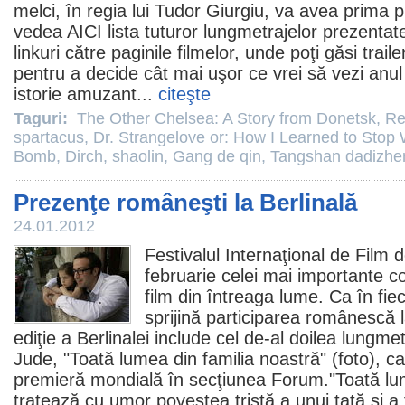
melci
, în regia lui
Tudor Giurgiu
, va avea prima pr
vedea
AICI
lista tuturor lungmetrajelor prezentat
linkuri către paginile filmelor, unde poţi găsi traile
pentru a decide cât mai uşor ce vrei să vezi anul 
istorie amuzant...
citeşte
Taguri:
The Other Chelsea: A Story from Donetsk
,
Re
spartacus
,
Dr. Strangelove or: How I Learned to Stop
Bomb
,
Dirch
,
shaolin
,
Gang de qin
,
Tangshan dadizhe
Prezenţe româneşti la Berlinală
24.01.2012
Festivalul Internaţional de
Film
de
februarie celei mai importante co
film din întreaga lume. Ca în fi
sprijină participarea românescă 
ediţie a Berlinalei include cel de-al doilea lungmet
Jude
, "
Toată lumea din familia noastră
" (foto), c
premieră mondială în secţiunea Forum."
Toată lu
tratează cu umor povestea tristă a unui tată şi a f