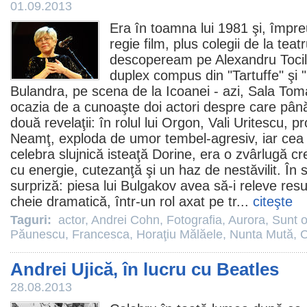
01.09.2013
Era în toamna lui 1981 şi, împre
regie
film
, plus colegii de la teatr
descopeream pe
Alexandru Toci
duplex compus din "Tartuffe" şi "
Bulandra, pe scena de la Icoanei - azi, Sala Toma
ocazia de a cunoaşte doi actori despre care până
două revelaţii: în rolul lui Orgon, Vali Uritescu, p
Neamţ, exploda de umor tembel-agresiv, iar cea c
celebra slujnică isteaţă Dorine, era o zvârlugă 
cu energie, cutezanţă şi un haz de nestăvilit. În
surpriză: piesa lui Bulgakov avea să-i releve res
cheie dramatică, într-un rol axat pe tr...
citeşte
Taguri:
actor
,
Andrei Cohn
,
Fotografia
,
Aurora
,
Sunt 
Păunescu
,
Francesca
,
Horaţiu Mălăele
,
Nunta Mută
,
C
Andrei Ujică, în lucru cu Beatles
28.08.2013