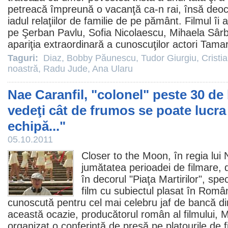
petreacă împreună o vacanţă ca-n rai, însă deoc
iadul relaţiilor de familie de pe pământ.
Filmul
îi a
pe Şerban Pavlu, Sofia Nicolaescu, Mihaela Sârb
apariţia extraordinară a cunoscuţilor actori Tama
Taguri:
Diaz
,
Bobby Păunescu
,
Tudor Giurgiu
,
Cristi
noastră
,
Radu Jude
,
Ana Ularu
Nae Caranfil, "colonel" peste 30 de 
vedeţi cât de frumos se poate lucra
echipă..."
05.10.2011
Closer to the Moon
, în regia lui
jumătatea perioadei de filmare, d
în decorul "Piaţa Martirilor", spe
film
cu subiectul plasat în Român
cunoscută pentru cel mai celebru jaf de bancă di
această ocazie, producătorul român al filmului,
organizat o conferinţă de presă pe platourile de f