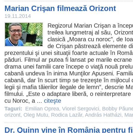
Marian Crişan filmează Orizont
19.11.2014
Regizorul
Marian Crişan
a început
treilea lungmetraj al său,
Orizon
clasică „Moara cu noroc”, de Ioan
de Crişan păstrează elemente di
prezentului şi unei situaţii foarte actuale în Român
păduri.
Filmul
ar putea fi lansat pe marile ecrane
drama unei familii care începe o viaţă nouă prel
cabană undeva în inima Munţilor Apuseni. Familia
cabană, dar în scurt timp se trezeşte în mijlocul c
legii şi mafia tăierilor ilegale de lemn”, descrie M
filmului. „Este o adaptare liberă, o reinterpretar
cu Noroc, a ...
citeşte
Taguri:
Emilian Oprea
,
Viorel Sergovici
,
Bobby Păun
orizont
,
Oleg Mutu
,
Rodica Lazăr
,
András Hatházi
,
Mar
Dr. Quinn vine în România pentru fi