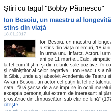
Ştiri cu tagul "Bobby Păunescu"
Ion Besoiu, un maestru al longevități
stins din viață
18.01.2017
Ion Besoiu
, un maestru al longevit
a stins din viață miercuri, 18 ian
în urma unui infarct. Actorul ur
ani pe 11 martie...Cald, simpatic 
la fel cum îl ştim şi din rolurile sale pozitive, în 
şi neliniştitor al celor negative - Ion Besoiu s-a 
la Sibiu, unde a şi absolvit Academia de Teatru ş
Avram Besoiu, un actor cel puţin la fel de talenta
natal, fără şansa de a se impune în ochii marelui
excepţia personajului extrem de interesant al ţăra
prostănac din „
Împușcături sub clar de lună
" (19
citeşte