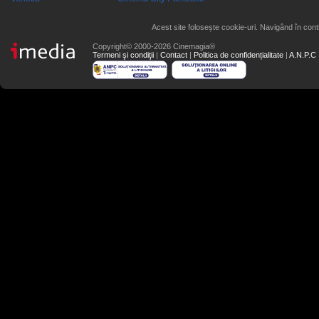
Acest site folosește cookie-uri. Navigând în conti
Copyright© 2000-2026 Cinemagia®
Termeni şi condiţii
|
Contact
|
Politica de confidențialitate
|
A.N.P.C