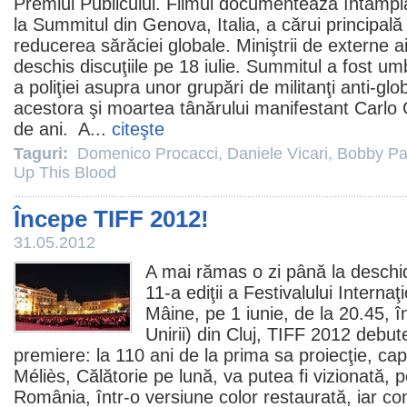
Premiul
Publicului.
Filmul
documentează întâmplăr
la Summitul din Genova, Italia, a cărui principală
reducerea sărăciei globale. Miniştrii de externe ai
deschis discuţiile pe 18 iulie. Summitul a fost umb
a poliţiei asupra unor grupări de militanţi anti-glo
acestora şi moartea tânărului manifestant Carlo G
de ani. A...
citeşte
Taguri:
Domenico Procacci
,
Daniele Vicari
,
Bobby P
Up This Blood
Începe TIFF 2012!
31.05.2012
A mai rămas o zi până la deschid
11-a ediţii a Festivalului Interna
Mâine, pe 1 iunie, de la 20.45, 
Unirii) din Cluj, TIFF
2012
debute
premiere: la 110 ani de la prima sa proiecţie, c
Méliès, Călătorie pe lună, va putea fi vizionată, 
România, într-o versiune color restaurată, iar c