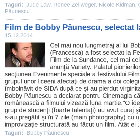
Taguri:
Jude Law
,
Renee Zellweger
,
Nicole Kidman
,
Păunescu
Film de Bobby Păunescu, selectat 
15.12.2014
Cel mai nou lungmetraj al lui
Bo
(Francesca) a fost selectat la Fe
Film
de la Sundance, cel mai cel
anunţă Variety. Palatul pionierilor
secţiunea Evenimente speciale a festivalului.
Film
grupul unor liceeni afectaţi de drama a doi colegi
îmbolnăvit de SIDA după ce şi-au pierdut virginita
Bobby Păunescu a declarat pentru Cinemagia că
românească a filmului vizează luna martie."O ide
grup de studenţi (foarte talentaţi) au avut curaj şi
s-au pregătit şi în 7 zile (main photography) cu 
improvizaţie structurată au făcut un
film
. Atât ei 
Taguri:
Bobby Păunescu