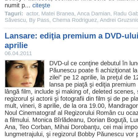
numit p...
citeşte
Taguri:
actor
,
Matei Branea
,
Anca Damian
,
Radu Gabr
Săvescu
,
By Pass
,
Chema Rodriguez
,
Andrei Gruzsni
Lansare: ediţia premium a DVD-ului
aprilie
06.04.2011
DVD-ul ce conţine debutul în lun
Păunescu
poate fi achiziţionat 
zilei” pe 12 aprilie, la preţul de 1
lansa pe piaţă şi ediţia premium
lângă
film
, include şi making of, deleted scenes, 
regizorul şi actorii şi fotografii din film şi de pe p
mult, vineri, 8 aprilie, de la ora 19.00, Mandrag
Noul
Cinematograf
al Regizorului Român cu ocazia
a filmului.
Monica Bîrlădeanu
, Dorian Boguţă,
Lu
Ana
,
Teo Corban
,
Mihai Dorobanţu
, cei mai impor
lungmetrajului, şi regizorul Bobby Păunescu vor p