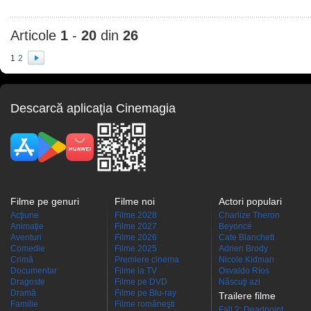
Articole
1
-
20
din
26
1
2
Descarcă aplicaţia Cinemagia
Filme pe genuri
Filme noi
Actori populari
Acţiune
Filme 2028
Charlize Theron
Animaţie
Filme 2027
Beyoncé
Aventuri
Filme 2026
Cate Blanchett
Comedie
Filme 2025
Adrien Brody
Crimă
Premiere cinema
Nicole Kidman
Documentar
Filme la TV
Osvaldo Ríos
Dragoste
Filme pe DVD
Născuţi azi
Dramă
Filme pe Blu-ray
Trailere filme
Familie
Filme româneşti
Fall 2: Deadpoint