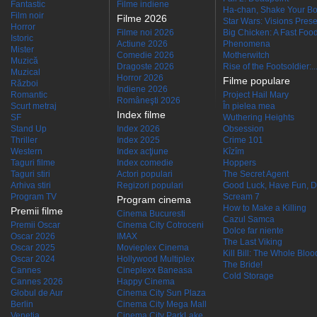
Fantastic
Filme indiene
Ha-chan, Shake Your Bo
Film noir
Filme 2026
Star Wars: Visions Presen
Horror
Filme noi 2026
Big Chicken: A Fast Food
Istoric
Actiune 2026
Phenomena
Mister
Comedie 2026
Motherwitch
Muzică
Dragoste 2026
Rise of the Footsoldier:..
Muzical
Horror 2026
Filme populare
Război
Indiene 2026
Romantic
Project Hail Mary
Româneşti 2026
Scurt metraj
În pielea mea
Index filme
SF
Wuthering Heights
Stand Up
Index 2026
Obsession
Thriller
Index 2025
Crime 101
Western
Index acţiune
Kîzîm
Taguri filme
Index comedie
Hoppers
Taguri stiri
Actori populari
The Secret Agent
Arhiva stiri
Regizori populari
Good Luck, Have Fun, D
Program TV
Scream 7
Program cinema
How to Make a Killing
Premii filme
Cinema Bucuresti
Cazul Samca
Premii Oscar
Cinema City Cotroceni
Dolce far niente
Oscar 2026
IMAX
The Last Viking
Oscar 2025
Movieplex Cinema
Kill Bill: The Whole Blood
Oscar 2024
Hollywood Multiplex
The Bride!
Cannes
Cineplexx Baneasa
Cold Storage
Cannes 2026
Happy Cinema
Globul de Aur
Cinema City Sun Plaza
Berlin
Cinema City Mega Mall
Venetia
Cinema City ParkLake