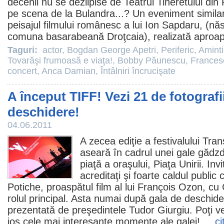
decenii nu se dezlipise de Teatrul Tineretului din
pe scena de la Bulandra...? Un eveniment similar l
peisajul filmului românesc a lui Ion Sapdaru, (nă
comuna basarabeană Droţcaia), realizată aproape
Taguri:
actor
,
Bogdan George Apetri
,
Periferic
,
Aminti
Tovarăşi frumoasă e viaţa!
,
Bobby Păunescu
,
Frances
concert
,
Anca Damian
,
Întâlniri încrucişate
A început TIFF! Vezi 21 de fotografi
deschidere!
04.06.2011
A zecea ediţie a festivalului Tran
aseară în cadrul unei gale gădz
piaţă a oraşului, Piaţa Unirii. Invi
acreditaţi şi foarte caldul public
Potiche
, proaspătul
film
al lui
François Ozon
, cu
rolul principal. Asta numai după gala de deschider
prezentată de preşedintele
Tudor Giurgiu
. Poţi 
jos cele mai interesante momente ale galei! ...
ci