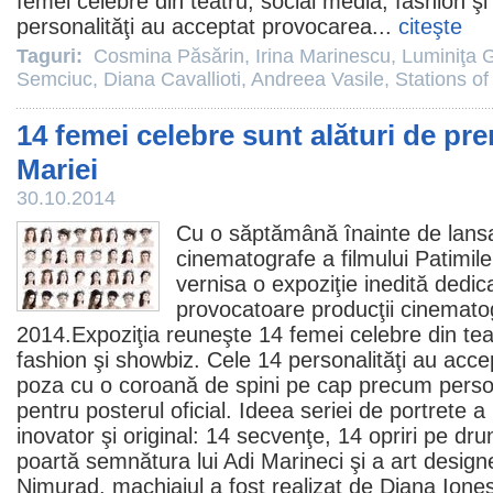
femei celebre din teatru, social media, fashion ş
personalităţi au acceptat provocarea...
citeşte
Taguri:
Cosmina Păsărin
,
Irina Marinescu
,
Luminiţa 
Semciuc
,
Diana Cavallioti
,
Andreea Vasile
,
Stations of
14 femei celebre sunt alături de pre
Mariei
30.10.2014
Cu o săptămână înainte de lansar
cinematografe
a filmului Patimil
vernisa o expoziţie inedită dedic
provocatoare producţii cinematog
2014.Expoziţia reuneşte 14 femei celebre din tea
fashion şi showbiz. Cele 14 personalităţi au acc
poza cu o coroană de spini pe cap precum personaj
pentru posterul oficial. Ideea seriei de portrete a
inovator şi original: 14 secvenţe, 14 opriri pe dru
poartă semnătura lui Adi Marineci şi a art design
Nimurad, machiajul a fost realizat de Diana Ionesc