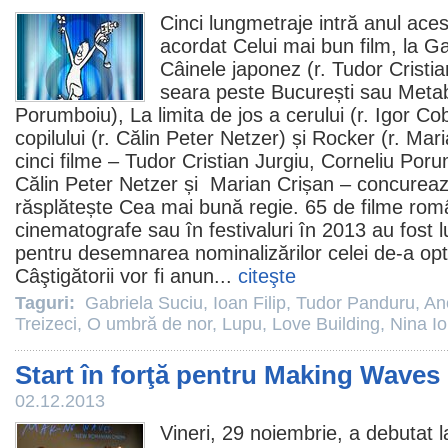
Cinci lungmetraje intră anul aces
acordat Celui mai bun
film
, la G
Câinele japonez
(r.
Tudor Cristia
seara peste București sau Metab
Porumboiu
),
La limita de jos a cerului
(r.
Igor Cob
copilului (r.
Călin Peter Netzer
) și
Rocker
(r. Mari
cinci
filme
– Tudor Cristian Jurgiu, Corneliu Poru
Călin Peter Netzer și Marian Crișan – concureaz
răsplătește Cea mai bună regie.
65 de
filme
româ
cinematografe
sau în festivaluri în 2013 au fost 
pentru desemnarea nominalizărilor celei de-a opta
Câştigătorii vor fi anun...
citeşte
Taguri:
Gabriela Suciu
,
Ioan Filip
,
Tudor Panduru
,
Ano
Treizeci
,
O umbră de nor
,
Lupu
,
Love Building
,
Nina Io
Start în forţă pentru Making Waves
02.12.2013
Vineri, 29 noiembrie, a debutat 