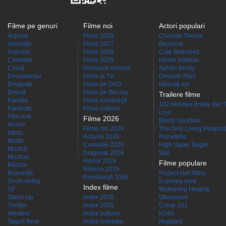
Filme pe genuri
Filme noi
Actori populari
Acţiune
Filme 2028
Charlize Theron
Animaţie
Filme 2027
Beyoncé
Aventuri
Filme 2026
Cate Blanchett
Comedie
Filme 2025
Nicole Kidman
Crimă
Premiere cinema
Adrien Brody
Documentar
Filme la TV
Osvaldo Ríos
Dragoste
Filme pe DVD
Născuţi azi
Dramă
Filme pe Blu-ray
Trailere filme
Familie
Filme româneşti
102 Minutes Inside the 
Fantastic
Filme indiene
Lion
Film noir
Filme 2026
Blood Sacrifice
Horror
Filme noi 2026
The Only Living Pickpocke
Istoric
Actiune 2026
Primetime
Mister
Comedie 2026
High Value Target
Muzică
Dragoste 2026
War
Muzical
Horror 2026
Filme populare
Război
Indiene 2026
Romantic
Project Hail Mary
Româneşti 2026
Scurt metraj
În pielea mea
Index filme
SF
Wuthering Heights
Stand Up
Index 2026
Obsession
Thriller
Index 2025
Crime 101
Western
Index acţiune
Kîzîm
Taguri filme
Index comedie
Hoppers