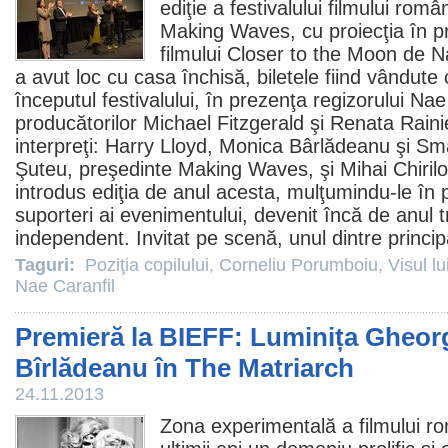
ediţie a festivalului filmului ro
Making Waves, cu proiecţia în p
filmului Closer to the Moon de
N
a avut loc cu casa închisă, biletele fiind vândute
începutul festivalului, în prezenţa regizorului Nae
producătorilor Michael Fitzgerald şi Renata Rainie
interpreţi: Harry Lloyd, Monica Bârlădeanu şi S
Şuteu, preşedinte Making Waves, şi Mihai Chirilov,
introdus ediţia de anul acesta, mulţumindu-le în 
suporteri ai evenimentului, devenit încă de anul 
independent. Invitat pe scenă, unul dintre principa
Taguri:
Poziţia copilului
,
Corneliu Porumboiu
,
Visul lu
Nae Caranfil
Premieră la BIEFF: Luminița Gheor
Bîrlădeanu în The Matriarch
24.11.2013
Zona experimentală a filmului r