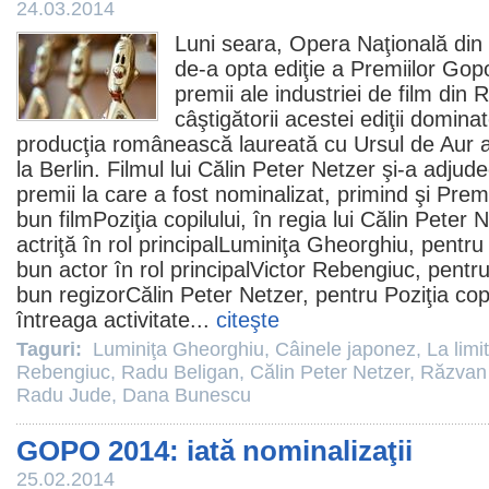
24.03.2014
Luni seara, Opera Naţională din
de-a opta ediţie a Premiilor Gop
premii
ale industriei de
film
din R
câştigătorii acestei ediţii domin
producţia românească laureată cu Ursul de Aur anu
la Berlin.
Filmul
lui
Călin Peter Netzer
şi-a adjude
premii
la care a fost nominalizat, primind şi
Premi
bun
film
Poziţia copilului, în regia lui Călin Pete
actriţă în rol principal
Luminiţa Gheorghiu
, pentru
bun actor în rol principal
Victor Rebengiuc
, pentr
bun regizorCălin Peter Netzer, pentru Poziţia cop
întreaga activitate...
citeşte
Taguri:
Luminiţa Gheorghiu
,
Câinele japonez
,
La limi
Rebengiuc
,
Radu Beligan
,
Călin Peter Netzer
,
Răzvan
Radu Jude
,
Dana Bunescu
GOPO 2014: iată nominalizaţii
25.02.2014