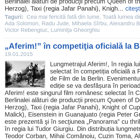
Berlinalei alături de producţii precum Queen of 
Herzog), Taxi (regia Jafar Panahi), Knigh...
citeş
Taguri:
Cea mai fericită fată din lume
,
Toată lumea di
Ada Solomon
,
Radu Jude
,
Mihaela Sîrbu
,
Alexandru B
Victor Rebengiuc
,
Luminiţa Gheorghiu
„Aferim!” în competiţia oficială la B
19.01.2015
Lungmetrajul
Aferim!
, în regia lu
selectat în competiția oficială a F
de
Film
de la Berlin. Evenimentu
ediție se va desfășura în perioa
Aferim! este singurul
film
românesc selectat în Co
Berlinalei alături de producții precum Queen of 
Herzog), Taxi (regia Jafar Panahi), Knight of Cu
Malick), Eisenstein in Guanajuato (regia Peter
este prezentă şi în secţiunea „Panorama” cu thrill
în regia lui Tudor Giurgiu. Din distribuția lungmetr
Teodor Corban
,
Mihai Comănoiu
,
Cuzin Toma
,
A