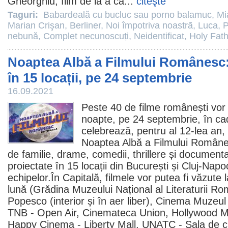
Gheorghiu,
film
de la a că...
citeşte
Taguri:
Babardeală cu bucluc sau porno balamuc
,
Mi
Marian Crişan
,
Berliner
,
Noi împotriva noastrã
,
Luca
,
P
nebună
,
Complet necunoscuți
,
Neidentificat
,
Holy Fat
Noaptea Albă a Filmului Românesc:
în 15 locații, pe 24 septembrie
16.09.2021
Peste 40 de
filme
românești vor r
noapte, pe 24 septembrie, în ca
celebrează, pentru al 12-lea an,
Noaptea Albă a Filmului Române
de familie, drame, comedii, thrillere și documenta
proiectate în 15 locații din București și Cluj-Nap
echipelor.În Capitală,
filmele
vor putea fi văzute 
lună (Grădina Muzeului Național al Literaturii R
Popesco (interior și în aer liber), Cinema Muzeul
TNB - Open Air, Cinemateca Union, Hollywood Mul
Happy Cinema - Liberty Mall, UNATC - Sala de 