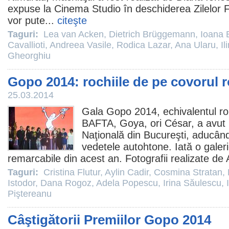
expuse la
Cinema
Studio în deschiderea Zilelor 
vor pute...
citeşte
Taguri:
Lea van Acken
,
Dietrich Brüggemann
,
Ioana B
Cavallioti
,
Andreea Vasile
,
Rodica Lazar
,
Ana Ularu
,
Il
Gheorghiu
Gopo 2014: rochiile de pe covorul 
25.03.2014
Gala Gopo 2014, echivalentul ro
BAFTA, Goya, ori César, a avut l
Naţională din Bucureşti, aducân
vedetele autohtone. Iată o galerie
remarcabile din acest an. Fotografii realizate de 
Taguri:
Cristina Flutur
,
Aylin Cadir
,
Cosmina Stratan
,
Istodor
,
Dana Rogoz
,
Adela Popescu
,
Irina Săulescu
,
Piştereanu
Câştigătorii Premiilor Gopo 2014