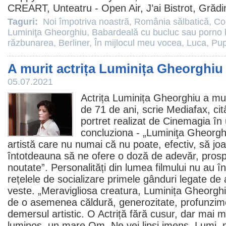
CREART, Unteatru - Open Air, J’ai Bistrot, Grădi
Taguri:
Noi împotriva noastrã
,
România sălbatică
,
Cop
Luminiţa Gheorghiu
,
Babardeală cu bucluc sau porno
răzbunarea
,
Berliner
,
În mijlocul meu vocea
,
Luca
,
Pup
A murit actrița Luminița Gheorghiu
05.07.2021
Actrița
Luminița Gheorghiu
a mur
de 71 de ani, scrie Mediafax, c
portret realizat de Cinemagia în
concluziona - „Luminiţa Gheorgh
artistă care nu numai că nu poate, efectiv, să jo
întotdeauna să ne ofere o doză de adevăr, prosp
noutate”. Personalități din lumea filmului nu au în
rețelele de socializare primele gânduri legate d
veste. „Meravigliosa creatura, Luminița Gheorghi
de o asemenea căldură, generozitate, profunzime
demersul artistic. O Actriță fără cusur, dar mai 
luminos, un mare Om. Ne vei lipsi imens, Lumi, 