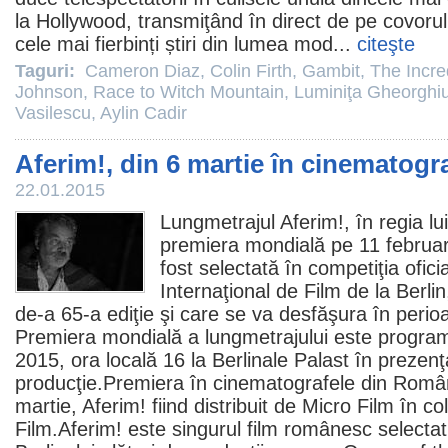
la Hollywood, transmiţând în direct de pe covorul
cele mai fierbinți știri din lumea mod...
citeşte
Taguri:
Cameron Diaz
,
Colin Firth
,
Gambit
,
The Incre
Johnson
,
Race to Witch Mountain
,
Luminiţa Gheorghi
Vasilescu
,
Aylin Cadir
Aferim!, din 6 martie în cinematogr
22.01.2015
Lungmetrajul
Aferim!
, în regia lu
premiera mondială pe 11 februarie
fost selectată în competiţia oficia
Internaţional de
Film
de la Berlin
de-a 65-a ediţie şi care se va desfăşura în perio
Premiera mondială a lungmetrajului este program
2015, ora locală 16 la Berlinale Palast în prezenţa
producţie.Premiera în cinematografele din Româ
martie, Aferim! fiind distribuit de Micro
Film
în co
Film.Aferim! este singurul
film
românesc selectat 