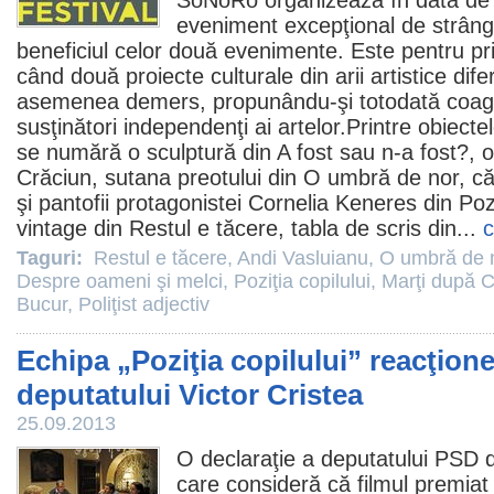
SoNoRo organizează în data de
eveniment excepţional de strâng
beneficiul celor două evenimente. Este pentru p
când două proiecte culturale din arii artistice dif
asemenea demers, propunându-şi totodată coagul
susţinători independenţi ai artelor.Printre obiectel
se numără o sculptură din A fost sau n-a fost?, 
Crăciun
, sutana preotului din
O umbră de nor
, că
şi pantofii protagonistei Cornelia Keneres din
Pozi
vintage din
Restul e tăcere
, tabla de scris din...
c
Taguri:
Restul e tăcere
,
Andi Vasluianu
,
O umbră de 
Despre oameni şi melci
,
Poziţia copilului
,
Marţi după C
Bucur
,
Poliţist adjectiv
Echipa „Poziţia copilului” reacţione
deputatului Victor Cristea
25.09.2013
O declaraţie a deputatului PSD d
care consideră că
filmul
premiat 