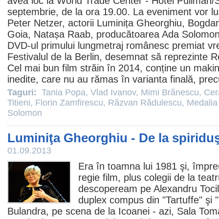
avea loc la World Trade Center - Hotel Pullman/
septembrie, de la ora 19.00. La eveniment vor lua
Peter Netzer, actorii Luminița Gheorghiu,
Bogdan
Goia
, Natașa Raab, producătoarea
Ada Solomo
DVD-ul primului lungmetraj românesc premiat vre
Festivalul de la Berlin, desemnat să reprezinte 
Cel mai bun
film
străin în 2014, conține un making
inedite, care nu au rămas în varianta finală, pre
Taguri:
Tania Popa
,
Vlad Ivanov
,
Mimi Brănescu
,
Cer
Titieni
,
Florin Zamfirescu
,
Răzvan Rădulescu
,
Medalia
Solomon
Luminiţa Gheorghiu - De la spiriduş
01.09.2013
Era în toamna lui 1981 şi, împre
regie
film
, plus colegii de la teatr
descopeream pe
Alexandru Toci
duplex compus din "Tartuffe" şi "
Bulandra, pe scena de la Icoanei - azi, Sala Toma