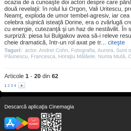
ocazia de a cunoaşte doi actori despre care până
două revelaţii: în rolul lui Orgon, Vali Uritescu, p
Neamţ, exploda de umor tembel-agresiv, iar cea c
celebra slujnică isteaţă Dorine, era o zvârlugă 
cu energie, cutezanţă şi un haz de nestăvilit. În
surpriză: piesa lui Bulgakov avea să-i releve res
cheie dramatică, într-un rol axat pe tr...
citeşte
Taguri:
actor
,
Andrei Cohn
,
Fotografia
,
Aurora
,
Sunt 
Păunescu
,
Francesca
,
Horaţiu Mălăele
,
Nunta Mută
,
C
Articole
1
-
20
din
62
1
2
3
4
Descarcă aplicaţia Cinemagia