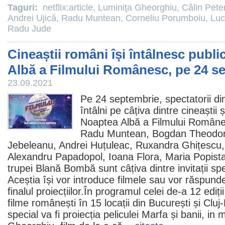
Taguri:
netflix:article
,
Luminiţa Gheorghiu
,
Călin Pete
Andrei Ujică
,
Radu Muntean
,
Corneliu Porumboiu
,
Luc
Radu Jude
Cineaștii români își întâlnesc publi
Albă a Filmului Românesc, pe 24 s
23.09.2021
Pe 24 septembrie, spectatorii din 
întâlni pe câțiva dintre cineaștii 
Noaptea Albă a Filmului Române
Radu Muntean
,
Bogdan Theodor
Jebeleanu
,
Andrei Huțuleac
,
Ruxandra Ghițescu
Alexandru Papadopol
,
Ioana Flora
,
Maria Popist
trupei Blană Bombă sunt câțiva dintre invitații spe
Aceștia își vor introduce
filmele
sau vor răspunde î
finalul proiecțiilor.În programul celei de-a 12 ediț
filme
românești în 15 locații din București și Cl
special va fi proiecția peliculei
Marfa și banii
, in