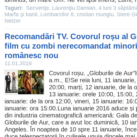
Taguri:
Secvenţe
,
Laurenţiu Damian
,
4 luni 3 săptămâ
Marfa şi banii
,
Lombarzilor 8
,
cristian mungiu
,
Stere G
Netzer
Recomandări TV. Covorul roșu al Gl
film cu zombi nerecomandat minoril
românesc nou
11.01.2016
Covorul roșu. „Globurile de Aur”l
a.m., E!Se reia luni, 11 ianuarie,
20:00, marți, 12 ianuarie, de la 
13 ianuarie: orele 10:00, 15:00, 
ianuarie: de la ora 12:00, vineri, 15 ianuarie: 16
ianuarie: ora 15:00.Luna ianuarie 2016 aduce și
din industria cinematografică americană: Gala de
Globurile de Aur, care a avut loc duminică, 10 ia
Angeles. În noaptea de 10 spre 11 ianuarie, înce
duce telespectatorii în culisele unuia dincele ma