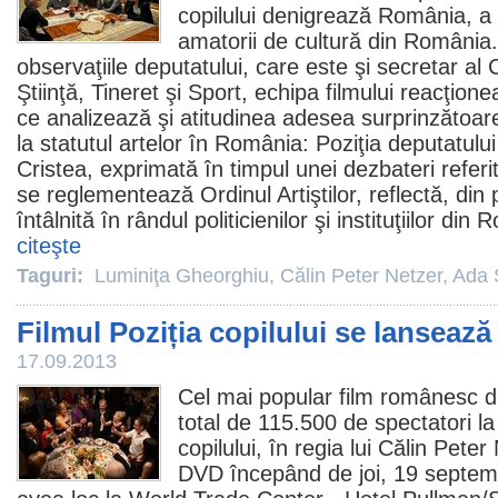
copilului
denigrează România, a lu
amatorii de cultură din România.
observaţiile deputatului, care este şi secretar al
Ştiinţă, Tineret şi Sport, echipa filmului reacţion
ce analizează şi atitudinea adesea surprinzătoare 
la statutul artelor în România: Poziţia deputatulu
Cristea, exprimată în timpul unei dezbateri referi
se reglementează Ordinul Artiştilor, reflectă, din
întâlnită în rândul politicienilor şi instituţiilor di
citeşte
Taguri:
Luminiţa Gheorghiu
,
Călin Peter Netzer
,
Ada 
Filmul Poziția copilului se lanseaz
17.09.2013
Cel mai popular
film
românesc di
total de 115.500 de spectatori l
copilului, în regia lui
Călin Peter 
DVD începând de joi, 19 septemb