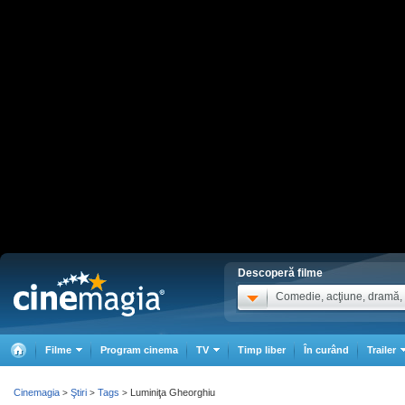
Descoperă filme
Comedie, acţiune, dramă, .
Filme
Program cinema
TV
Timp liber
În curând
Trailer
Cinemagia
Ştiri
Tags
Luminiţa Gheorghiu
>
>
>