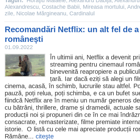
Taguri:
Horaţiu Mălăele
,
Alexandru Dabija
,
Alexandru
Alexandrescu
,
Costache Babii
,
Mireasa mortului
,
Andr
zile
,
Nicolae Mărgineanu
,
Cardinalul
Recomandări Netflix: un alt fel de a
românești
01.09.2022
În ultimii ani, Netflix a devenit p
streaming pentru cinemaul român
binevenită reapropiere a publiculu
țară. Iar dacă eziți să alegi un fi
cinema, acasă, în schimb, lucrurile stau altfel. Po
pauză, poți relua, poți schimba, e ca un bufet s
fiindcă Netflix are în meniu un număr generos de t
cu bătrâni, thrillere, drame și dramedii, actuale 
producții noi și propuneri din ce în ce mai îndrăzn
consacrate, remasterizate, filme premiate interna
istorie. O listă cu cele mai apreciate producții r
Rămâne...
citeşte