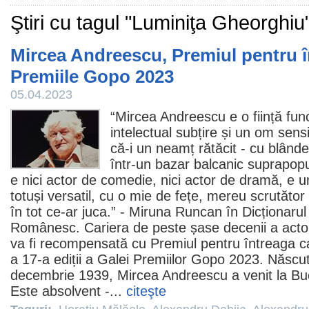
Ştiri cu tagul "Luminiţa Gheorghiu
Mircea Andreescu, Premiul pentru în
Premiile Gopo 2023
05.04.2023
“
Mircea Andreescu
e o ființă fu
intelectual subțire și un om sensi
că-i un neamț rătăcit - cu blânde
într-un bazar balcanic suprapopu
e nici actor de
comedie
, nici actor de dramă, e u
totuși versatil, cu o mie de fețe, mereu scrutător
în tot ce-ar juca.” - Miruna Runcan în Dicționarul
Românesc. Cariera de peste șase decenii a acto
va fi recompensată cu
Premiul
pentru întreaga ca
a 17-a ediții a Galei Premiilor Gopo 2023. Născu
decembrie 1939, Mircea Andreescu a venit la Buc
Este absolvent -...
citeşte