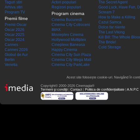
Taguri stiri
Actori populari
The Secret Agent
Arhiva stiri
Regizori populari
Good Luck, Have Fun, D
Program TV
Scream 7
Program cinema
How to Make a Killing
Premii filme
Cinema Bucuresti
Cazul Samca
Premii Oscar
Cinema City Cotroceni
Dolce far niente
Oscar 2026
IMAX
The Last Viking
Oscar 2025
Movieplex Cinema
Kill Bill: The Whole Blood
Oscar 2024
Hollywood Multiplex
The Bride!
Cannes
Cineplexx Baneasa
Cold Storage
Cannes 2026
Happy Cinema
Globul de Aur
Cinema City Sun Plaza
Berlin
Cinema City Mega Mall
Venetia
Cinema City ParkLake
Acest site folosește cookie-uri. Navigând în conti
Copyright© 2000-2026 Cinemagia®
Termeni şi condiţii
|
Contact
|
Politica de confidențialitate
|
A.N.P.C