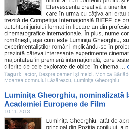
ultimii ani un domeniu prolific ș
Efervescența creativă a tinerilor
care în urma cu câțiva ani erau o
trezită de Competiția Internațională BIEFF, ce p
autohtoni juriului format în fiecare an din profesion
cinematografice internaționale. În plus, nume co
românești, așa cum este
Luminiţa Gheorghiu
, su
experimentaliștilor români implicându-se în proie
prezintă câteva interesante experimente cinemat
majoritatea în premieră internațională, care test
diferite de cele explorate de obicei în
cinema
...
Taguri:
actor
,
Despre oameni şi melci
,
Monica Bârlă
Moartea domnului Lăzărescu
,
Luminiţa Gheorghiu
Luminiţa Gheorghiu, nominalizată l
Academiei Europene de Film
10.11.2013
Luminiţa Gheorghiu
, atât de apr
principal din
Poziţia copilului
, a p