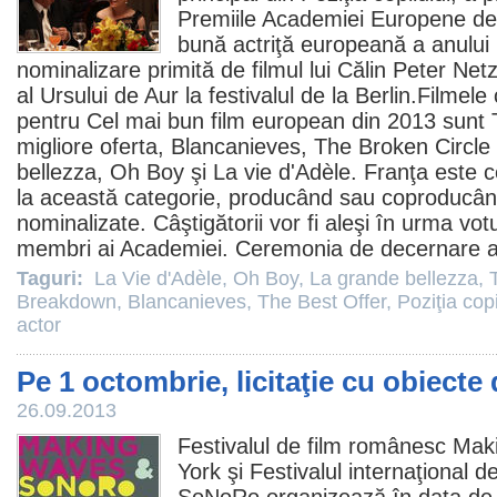
Premiile
Academiei Europene d
bună actriţă europeană a anului
nominalizare primită de
filmul
lui Călin Peter Netz
al Ursului de Aur la festivalul de la Berlin.
Filmele
c
pentru Cel mai bun
film
european din 2013 sunt
migliore oferta,
Blancanieves
,
The Broken Circl
bellezza
,
Oh Boy
şi
La vie d'Adèle
. Franţa este 
la această categorie, producând sau coproducând
nominalizate. Câştigătorii vor fi aleşi în urma vot
membri ai Academiei. Ceremonia de decernare a
Taguri:
La Vie d'Adèle
,
Oh Boy
,
La grande bellezza
,
Breakdown
,
Blancanieves
,
The Best Offer
,
Poziţia copi
actor
Pe 1 octombrie, licitaţie cu obiecte 
26.09.2013
Festivalul de
film
românesc Maki
York şi Festivalul internaţional