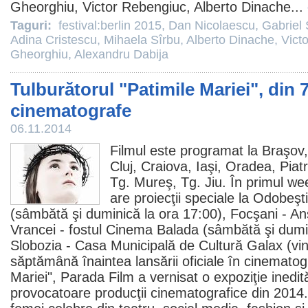
Gheorghiu,
Victor Rebengiuc
,
Alberto Dinache
...
Taguri:
festival:berlin 2015
,
Dan Nicolaescu
,
Gabriel
Adina Cristescu
,
Mihaela Sîrbu
,
Alberto Dinache
,
Vict
Gheorghiu
,
Alexandru Dabija
Tulburătorul "Patimile Mariei", din 
cinematografe
06.11.2014
Filmul
este programat la Braşov,
Cluj, Craiova, Iaşi, Oradea, Piatr
Tg. Mureş, Tg. Jiu. În primul we
are proiecţii speciale la Odobeşt
(sâmbătă şi duminică la ora 17:00), Focşani - An
Vrancei - fostul
Cinema
Balada (sâmbătă şi dumin
Slobozia - Casa Municipală de Cultură Galax (vin
săptămână înaintea lansării oficiale în
cinematog
Mariei", Parada
Film
a vernisat o expoziţie inedit
provocatoare producţii cinematografice din 2014.