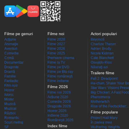
Filme pe genuri
Filme noi
Actori populari
Acţiune
Filme 2028
Beyoncé
Animaţie
Filme 2027
Charlize Theron
Aventuri
Filme 2026
Adrien Brody
Comedie
Filme 2025
Nicole Kidman
Crimă
Premiere cinema
Cate Blanchett
Documentar
Filme la TV
Osvaldo Ríos
Dragoste
Filme pe DVD
Născuţi azi
Dramă
Filme pe Blu-ray
Trailere filme
Familie
Filme româneşti
Fall 2: Deadpoint
Fantastic
Filme indiene
Ha-chan, Shake Your Bo
Film noir
Filme 2026
Star Wars: Visions Presen
Horror
Filme noi 2026
Big Chicken: A Fast Food
Istoric
Actiune 2026
Phenomena
Mister
Comedie 2026
Motherwitch
Muzică
Dragoste 2026
Rise of the Footsoldier:..
Muzical
Horror 2026
Filme populare
Război
Indiene 2026
Romantic
Project Hail Mary
Româneşti 2026
Scurt metraj
În pielea mea
Index filme
SF
Wuthering Heights