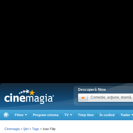
Descoperă filme
Comedie, acţiune, dramă, .
Filme
Program cinema
TV
Timp liber
În curând
Trailer
Cinemagia
Ştiri
Tags
Ioan Filip
>
>
>