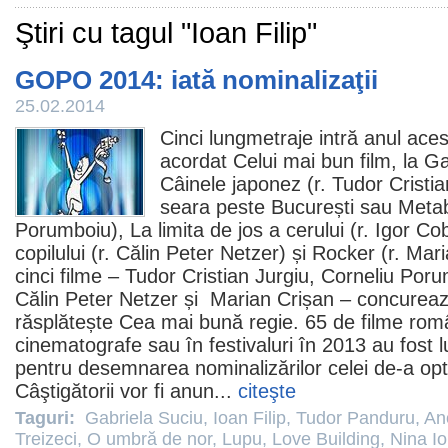
Ştiri cu tagul "Ioan Filip"
GOPO 2014: iată nominalizaţii
25.02.2014
Cinci lungmetraje intră anul aces
acordat Celui mai bun
film
, la G
Câinele japonez
(r.
Tudor Cristia
seara peste București sau Metab
Porumboiu
),
La limita de jos a cerului
(r.
Igor Cob
copilului (r.
Călin Peter Netzer
) și
Rocker
(r. Mari
cinci
filme
– Tudor Cristian Jurgiu, Corneliu Poru
Călin Peter Netzer și Marian Crișan – concureaz
răsplătește Cea mai bună regie.
65 de
filme
româ
cinematografe
sau în festivaluri în 2013 au fost 
pentru desemnarea nominalizărilor celei de-a opta
Câştigătorii vor fi anun...
citeşte
Taguri:
Gabriela Suciu
,
Ioan Filip
,
Tudor Panduru
,
Ano
Treizeci
,
O umbră de nor
,
Lupu
,
Love Building
,
Nina Io