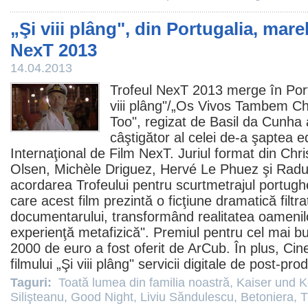
„Şi viii plâng", din Portugalia, mare
NexT 2013
14.04.2013
Trofeul NexT 2013 merge în Port
viii plâng"/„
Os Vivos Tambem C
Too", regizat de Basil da Cunha
câştigător al celei de-a şaptea edi
Internaţional de
Film
NexT. Juriul format din Chr
Olsen, Michèle Driguez, Hervé Le Phuez şi Radu
acordarea Trofeului pentru scurtmetrajul portugh
care acest
film
prezintă o ficţiune dramatică filtrat
documentarului, transformând realitatea oamenilor 
experienţă metafizică".
Premiul
pentru cel mai b
2000 de euro a fost oferit de ArCub. În plus, Ci
filmului „Şi viii plâng" servicii digitale de post-pro
Taguri:
Toată lumea din familia noastră
,
Kaiser und K
Silişteanu
,
Good Night
,
Liviu Săndulescu
,
Betoniera
,
T