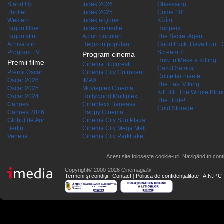
Stand Up
Index 2026
Obsession
Thriller
Index 2025
Crime 101
Western
Index acţiune
Kîzîm
Taguri filme
Index comedie
Hoppers
Taguri stiri
Actori populari
The Secret Agent
Arhiva stiri
Regizori populari
Good Luck, Have Fun, D
Program TV
Scream 7
Program cinema
How to Make a Killing
Premii filme
Cinema Bucuresti
Cazul Samca
Premii Oscar
Cinema City Cotroceni
Dolce far niente
Oscar 2026
IMAX
The Last Viking
Oscar 2025
Movieplex Cinema
Kill Bill: The Whole Blood
Oscar 2024
Hollywood Multiplex
The Bride!
Cannes
Cineplexx Baneasa
Cold Storage
Cannes 2026
Happy Cinema
Globul de Aur
Cinema City Sun Plaza
Berlin
Cinema City Mega Mall
Venetia
Cinema City ParkLake
Acest site folosește cookie-uri. Navigând în conti
Copyright© 2000-2026 Cinemagia®
Termeni şi condiţii
|
Contact
|
Politica de confidențialitate
|
A.N.P.C