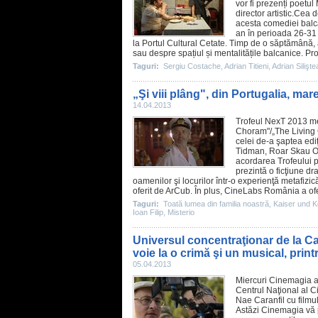
vor fi prezenți poetul 
director artistic.Cea 
acesta comediei balcan
an în perioada 26-31 a
la Portul Cultural Cetate. Timp de o săptămână, 
sau despre spațiul și mentalitățile balcanice. Pr
Taguri:
Sergiu Costache
,
Adrian Titieni
,
Adrian Silişt
„Şi viii plâng", din Portugalia, ma
14.04.2013
Trofeul NexT 2013 mer
Choram
"/„The Living
celei de-a şaptea ediţ
Tidman, Roar Skau O
acordarea Trofeului p
prezintă o ficţiune dr
oamenilor şi locurilor într-o experienţă metafizic
oferit de ArCub. În plus, CineLabs România a oferit
Taguri:
Toată lumea din familia noastră
,
Kaiser und K
Ioan Filip
,
Misterio
Universul concentraţionar de la C
voie la o crimă şi un musical, print
05.04.2013
Miercuri Cinemagia a
Centrul Naţional al C
Nae Caranfil
cu
filmu
Astăzi Cinemagia vă p