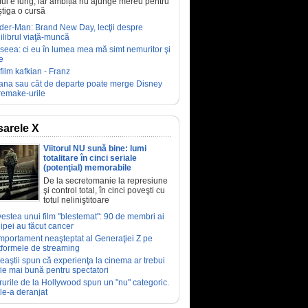
ul e lung, iar ambiția nu ajunge mereu pentru
știga o cursă
der-Man: Brand New Day, lecţii despre
ilibrul viaţă-muncă
seea: ci eu în lumea mea mă simt nemuritor şi
e
film kafkian - Franz
ana sau cât de departe poate merge Disney
remake-urile
arele X
Viitorul NU sună bine: lumi
totalitare în cinci seriale
(potenţial) memorabile
De la secretomanie la represiune
şi control total, în cinci poveşti cu
totul neliniştitoare
estea unui film "blestemat": 90 de membri ai
ipei au făcut cancer
portament neaşteptat al Generaţiei Z pe
tformele de streaming
eaştii spun că experienţa la cinema ar trebui
fie mai bună pentru spectatori
rurile de la Hollywood spun un "nu" categoric.
le-a deranjat