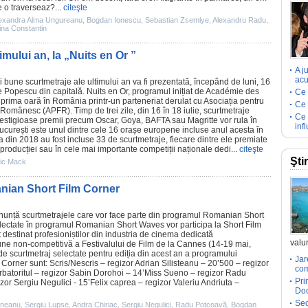
re o traverseaz?...
citeşte
exandra Alma Ungureanu
,
Bogdan Ionescu
,
Sebastian Zsemlye
,
Alexandru Radu
,
ina Constantin
timului an, la „Nuits en Or ”
A j
acu
i bune scurtmetraje ale ultimului an va fi prezentată, începând de luni, 16
e Popescu din capitală. Nuits en Or, programul inițiat de Académie des
Ce 
prima oară în România printr-un parteneriat derulat cu Asociația pentru
Ce 
omânesc (APFR). Timp de trei zile, din 16 în 18 iulie, scurtmetraje
Ce 
estigioase
premii
precum
Oscar
, Goya, BAFTA sau Magritte vor rula în
inf
 București este unul dintre cele 16 orașe europene incluse anul acesta în
ia din 2018 au fost incluse 33 de scurtmetraje, fiecare dintre ele premiate
 producției sau în cele mai importante competiții naționale dedi...
citeşte
Şti
ic Mack
manian Short Film Corner
nunță scurtmetrajele care vor face parte din programul Romanian Short
ectate în programul Romanian Short Waves vor participa la Short
Film
destinat profesioniștilor din industria de
cinema
dedicată
valur
iune non-competitivă a Festivalului de
Film
de la Cannes (14-19 mai,
e scurtmetraj selectate pentru ediția din acest an a programului
Jar
Corner sunt: Scris/Nescris – regizor
Adrian Silisteanu
– 20’500 – regizor
com
batoritul – regizor Sabin Dorohoi – 14’Miss Sueno – regizor Radu
Pri
izor
Sergiu Negulici
- 15’Felix caprea – regizor Valeriu Andriuta –
Doc
Sec
ineanu
,
Sergiu Lupse
,
Andra Chiriac
,
Sergiu Negulici
,
Radu Potcoavă
,
Bogdan