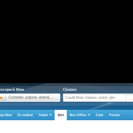
scoperă filme
Căutare
Comedie, acţiune, dramă, ...
mp liber
În curând
Trailer
Ştiri
Box Office
Club
Forum