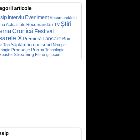
egorii articole
sip
Interviu
Eveniment
Recomandările
Ştiri
Recomandări TV
ema
Actualitate
nema
Cronică
Festival
sarele X
Lansare
Premieră
Box
Săptămâna pe scurt
ce
Top
Nou pe
Producţie
Premii
Tehnologie
magia
kbuster
Streaming
Filme și jocuri
ssip