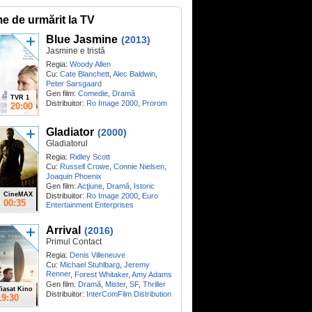
me de urmărit la TV
Blue Jasmine
(2013)
Jasmine e tristă
Regia:
Woody Allen
Cu:
Cate Blanchett
,
Alec Baldwin
,
Peter Sarsgaard
Gen film:
Comedie
,
Dramă
TVR 1
Distribuitor:
Ro Image 2000
,
Prorom
20:00
Gladiator
(2000)
Gladiatorul
Regia:
Ridley Scott
Cu:
Russell Crowe
,
Connie Nielsen
,
Joaquin Phoenix
Gen film:
Acţiune
,
Dramă
,
Istoric
CineMAX
Distribuitor:
Ro Image 2000
,
Euro
00:35
Entertainment Enterprises
Arrival
(2016)
Primul Contact
Regia:
Denis Villeneuve
Cu:
Michael Stuhlbarg
,
Jeremy
Renner
,
Forest Whitaker
,
Amy Adams
Gen film:
Dramă
,
Mister
,
SF
,
Thriller
iasat Kino
Distribuitor:
InterComFilm Distribution
19:30