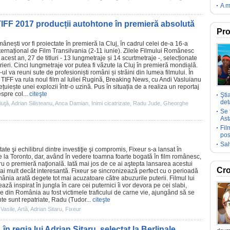
A m
TIFF 2017 producții autohtone în premieră absolută
Pro
ânești vor fi proiectate în premieră la Cluj, în cadrul celei de-a 16-a
Internațional de
Film
Transilvania (2-11 iunie). Zilele Filmului Românesc
n acest an, 27 de titluri - 13 lungmetraje și 14 scurtmetraje -, selecționate
rieri. Cinci lungmetraje vor putea fi văzute la Cluj în premieră mondială.
-ul va reuni sute de profesioniști români și străini din lumea filmului. În
 TIFF va rula noul
film
al Iuliei Rugină,
Breaking News
, cu
Andi Vasluianu
ețuiește unei explozii într-o uzină. Pus în situația de a realiza un reportaj
spre col...
citeşte
Şti
deta
iuţă
,
Adrian Silisteanu
,
Anca Damian
,
Inimi cicatrizate
,
Radu Jude
,
Gheorghe
Se 
Ast
Fil
pos
Sal
ate şi echilibrul dintre investiţie şi compromis,
Fixeur
s-a lansat în
 de la Toronto, dar, având în vedere toamna foarte bogată în
film
românesc,
u o premieră naţională. Iată mai jos de ce ai aştepta lansarea acestui
Cro
i mult decât interesantă. Fixeur se sincronizează perfect cu o perioadă
ânia arată degete tot mai acuzatoare către abuzurile puterii.
Filmul
lui
ază inspirat în jungla în care cei puternici îi vor devora pe cei slabi,
 din România au fost victimele traficului de carne vie, ajungând să se
te sunt repatriate, Radu (Tudor...
citeşte
Vasile
,
Artă
,
Adrian Sitaru
,
Fixeur
n regia lui Adrian Sitaru, selectat la Berlinale