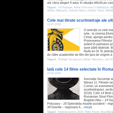
ale cărui alegeri îl aduc în situația dificilă pe ca
Taguri:
Titi Radoaie
,
Adela Vrînceanu Celebidachi
,
Al
Adrian Silişteanu
,
Hadrian Marcu
,
Adrian Titieni
,
Mădăl
Cele mai titrate scurtmetraje ale ul
12.07.2018
O selecție cu cele ma
iulie, la
cinema
Elvir
César, ajunge pentru 
Promovarea Filmului R
având în palmares pr
șase părți distincte.
Nuits en Or. În selecț
de către academiile de
film
din țara de origine a
Taguri:
Rodrigo Sorogoyen
,
Adrian Silisteanu
,
Jan-Er
Iată cele 14 filme selectate în Ro
23.04.2018
Asociația Secvențe a
Waves 11.
Filmele
sel
Corner, un eveniment 
scurtmetrajului, secț
2018). Cele 14
filme
d
Romanian Short
Film
Bogdan Albu
– 24’Sar
Potcoava – 20’Splendida moarte accident – reg
30’Granite – regizoare
A
...
citeşte
Taguri:
festival:cannes 2018
,
Peter Kerek
,
Ana Mărg