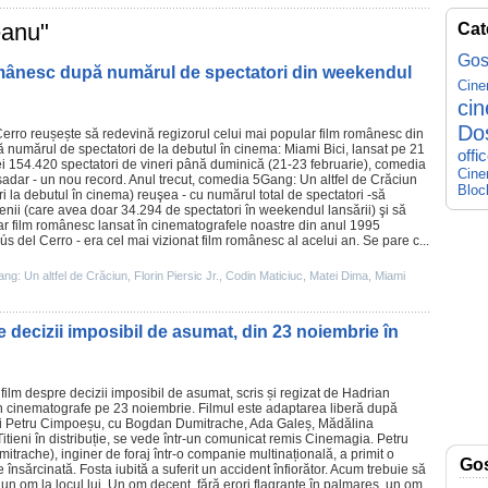
eanu"
Cat
Gos
românesc după numărul de spectatori din weekendul
Cin
ci
Do
Cerro
reușește să redevină regizorul celui mai popular
film
românesc din
pă numărul de spectatori de la debutul în
cinema
:
Miami Bici
, lansat pe 21
offi
i 154.420 spectatori de vineri până duminică (21-23 februarie), comedia
Cine
așadar - un nou record. Anul trecut, comedia
5Gang: Un altfel de Crăciun
Bloc
i la debutul în
cinema
) reuşea - cu numărul total de spectatori -să
enii
(care avea doar 34.294 de spectatori în weekendul lansării) şi să
ar
film
românesc lansat în cinematografele noastre din anul 1995
s del Cerro - era cel mai vizionat
film
românesc al acelui an. Se pare c...
ng: Un altfel de Crăciun
,
Florin Piersic Jr.
,
Codin Maticiuc
,
Matei Dima
,
Miami
re decizii imposibil de asumat, din 23 noiembrie în
n
film
despre decizii imposibil de asumat, scris și regizat de
Hadrian
în
cinematografe
pe 23 noiembrie.
Filmul
este adaptarea liberă după
i
Petru Cimpoeșu
, cu
Bogdan Dumitrache
, Ada Galeș,
Mădălina
itieni
în distribuție, se vede într-un comunicat remis Cinemagia. Petru
rache), inginer de foraj într-o companie multinațională, a primit o
Go
 însărcinată. Fosta iubită a suferit un accident înfiorător. Acum trebuie să
n om la locul lui. Un om decent, fără erori flagrante în palmares, un om