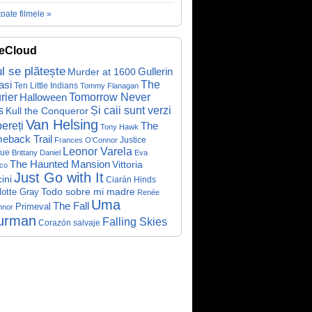
toate filmele »
eCloud
ul se plătește
Gullerin
Murder at 1600
asi
The
Ten Little Indians
Tommy Flanagan
rier
Halloween
Tomorrow Never
Și caii sunt verzi
s
Kull the Conqueror
Van Helsing
ereți
The
Tony Hawk
eback Trail
Justice
Frances O'Connor
Leonor Varela
ue
Brittany Daniel
Eva
The Haunted Mansion
Vittoria
co
Just Go with It
ini
Ciarán Hinds
Todo sobre mi madre
lotte Gray
Renée
Uma
The Fall
Primeval
nnor
urman
Falling Skies
Corazón salvaje