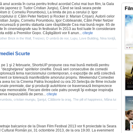
ră anul acesta în cursa pentru trofeul acordat Celui mai bun
film
, la Gala
ele japonez
(r.
Tudor Cristian Jurgiu
), Când se lasă seara peste
Fil
lism (r.
Corneliu Porumboiu
),
La limita de jos a cerului
(r.
Igor
 copilului (r.
Călin Peter Netzer
) și
Rocker
(r. Marian Crișan). Autorii celor
stian Jurgiu, Corneliu Porumboiu, Igor Cobileanski, Călin Peter Netzer
oncurează și pentru statueta care răsplătește Cea mai bună regie.
65 de
te în
cinematografe
sau în festivaluri în 2013 au fost luate în considerare
 ediții a Premiilor Gopo. Câştigătorii vor fi anun...
citeşte
other Brick in the Wall
,
Treizeci
,
O umbră de nor
,
Lupu
,
Love Building
,
Nina Ioniţă
,
ediei Scurte
 pe 1 şi 2 februarie, ShortsUP propune cea mai bună metodă pentru
şi ”dezgheţarea” spiritelor cinefile. Două seri consecutive de comedii
xplorează tema narcisismului contemporan, o expoziţie de artă colectivă
inment ce tolerează manifestările amorului propriu. Weekendul Comediei
va avea loc la
Cinema
Patria începând cu ora 20.Selecţia de
filme
include
ionale premiate, dar şi producţii autohtone ce traversează treisprezece
aje memorabile. Fiecare dintre cele patru poveşti îşi extrage inspiraţia
ezerva inepuizabilă de perso...
citeşte
orumboiu
,
cristian mungiu
,
Şanţul
,
Călătorie la oraş
,
The pill of happiness
,
Mâna lui
V
etraje balcanice de la Divan
Film
Festival 2013 vor fi proiectate la Seara
tul Cultural Român joi, 31 octombrie 2013, de la ora 19.00. La eveniment