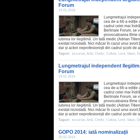
Forum
19.01.2016
Lungmetrajul indepe
cea de-a 66-a ediție 
cadrul celei mai îndr
Berlinale Forum, se v
provocatoarea
filme
d
iubirea lor ilegitimă. Un tată medic (
Adrian Titien
existat niciodată. Nici măcar în cazul unui avort.D
dar și actori neprofesioniști din cadrul școlii de a
Taguri:
excursie
,
Artă
,
Chefu'
,
Colivia
,
Lord
,
Valuri
,
D
Lungmetrajul independent Ilegitim, î
Forum
19.01.2016
Lungmetrajul indepe
cea de-a 66-a ediție 
cadrul celei mai îndr
Berlinale Forum, se v
provocatoarea
filme
d
iubirea lor ilegitimă. Un tată medic (
Adrian Titien
existat niciodată. Nici măcar în cazul unui avort.D
dar și actori neprofesioniști din cadrul școlii de a
Taguri:
excursie
,
Artă
,
Chefu'
,
Colivia
,
Lord
,
Valuri
,
D
GOPO 2014: iată nominalizaţii
25.02.2014