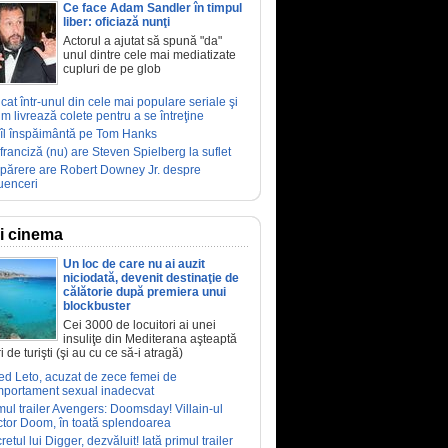
Ce face Adam Sandler în timpul
liber: oficiază nunţi
Actorul a ajutat să spună "da"
unul dintre cele mai mediatizate
cupluri de pe glob
ucat într-unul din cele mai populare seriale şi
m livrează colete pentru a se întreţine
îl înspăimântă pe Tom Hanks
franciză (nu) are Steven Spielberg la suflet
părere are Robert Downey Jr. despre
luenceri
ri cinema
Un loc de care nu ai auzit
niciodată, devenit destinaţie de
călătorie după premiera unui
blockbuster
Cei 3000 de locuitori ai unei
insuliţe din Mediterana aşteaptă
i de turişti (şi au cu ce să-i atragă)
ed Leto, acuzat de zece femei de
portament sexual inadecvat
mul trailer Avengers: Doomsday! Villain-ul
tor Doom, în toată splendoarea
retul lui Digger, dezvăluit! Iată primul trailer