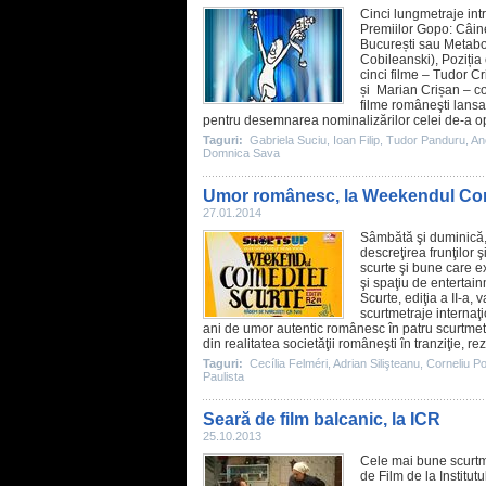
Cinci lungmetraje int
Premiilor Gopo:
Câin
București sau Metabo
Cobileanski
), Poziția
cinci
filme
– Tudor Cri
și Marian Crișan – c
filme
româneşti lansa
pentru desemnarea nominalizărilor celei de-a opta
Taguri:
Gabriela Suciu
,
Ioan Filip
,
Tudor Panduru
,
An
Domnica Sava
Umor românesc, la Weekendul Com
27.01.2014
Sâmbătă şi duminică,
descreţirea frunţilor 
scurte şi bune care e
şi spaţiu de enterta
Scurte, ediţia a II-a, 
scurtmetraje internaţ
ani de umor autentic românesc în patru scurtmetr
din realitatea societăţii româneşti în tranziţie, r
Taguri:
Cecília Felméri
,
Adrian Silişteanu
,
Corneliu P
Paulista
Seară de film balcanic, la ICR
25.10.2013
Cele mai bune scurtm
de Film de la Institu