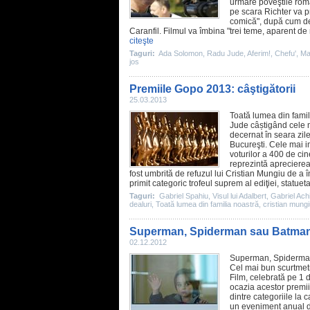
urmare poveştile rom
pe scara Richter va pr
comică", după cum dec
Caranfil.
Filmul
va îmbina "trei teme, aparent de
citeşte
Taguri:
Ada Solomon
,
Radu Jude
,
Aferim!
,
Chefu'
,
Ma
jos
Premiile Gopo 2013: câştigătorii
25.03.2013
Toată lumea din famil
Jude
câștigând cele m
decernat în seara zil
Bucureşti. Cele mai 
voturilor a 400 de cine
reprezintă aprecierea 
fost umbrită de refuzul lui
Cristian Mungiu
de a î
primit categoric trofeul suprem al ediţiei, statu
Taguri:
Gabriel Spahiu
,
Visul lui Adalbert
,
Gabriel Ach
dealuri
,
Toată lumea din familia noastră
,
cristian mung
Superman, Spiderman sau Batman, 
02.12.2012
Superman, Spiderma
Cel mai bun scurtmet
Film
, celebrată pe 1 
ocazia acestor
premii
dintre categoriile la 
un eveniment anual d