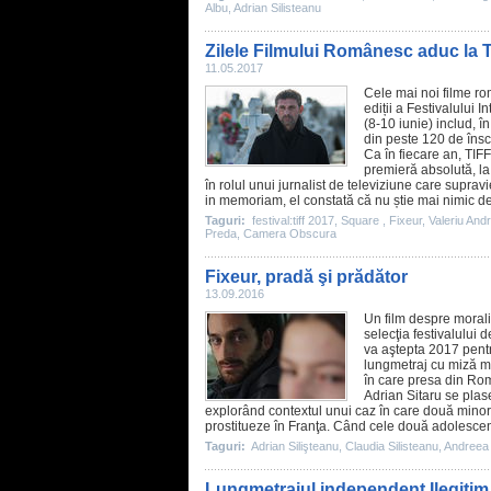
Albu
,
Adrian Silisteanu
Zilele Filmului Românesc aduc la 
11.05.2017
Cele mai noi
filme
rom
ediții a Festivalului 
(8-10 iunie) includ, î
din peste 120 de însc
Ca în fiecare an, TIFF
premieră absolută, la
în rolul unui jurnalist de televiziune care supravi
in memoriam, el constată că nu știe mai nimic de
Taguri:
festival:tiff 2017
,
Square
,
Fixeur
,
Valeriu Andr
Preda
,
Camera Obscura
Fixeur, pradă şi prădător
13.09.2016
Un
film
despre moralit
selecţia festivalului
va aştepta 2017 pentr
lungmetraj cu miză ma
în care presa din Rom
Adrian Sitaru
se plase
explorând contextul unui caz în care două minore
prostitueze în Franţa. Când cele două adolescen
Taguri:
Adrian Silişteanu
,
Claudia Silisteanu
,
Andreea 
Lungmetrajul independent Ilegitim, î