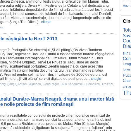
Mircea Dinescu, amfitrionul festivalului, și criticul de film Marian Țuțui,
de-a patra ediţie a Divan
Film
Festival de la Cetate a fost dedicată anul
Vezi 
ice. Intâlnirea degustǎtorilor de film şi artǎ culinarǎ a avut loc în acest
ugust, în locul cunoscut de iubitorii de film balcanic, pe malul Dunării,
au fost vizionate scurtmetraje, documentare şi lungmetraje artistice din
Cin
ogram:Şanţul/The Ditch (...
citeşte
eanu
Tot
Sav
rele câştigător la NexT 2013
Cou
Die
ge în Portugalia Scurtmetrajul „Şi viii plâng"/„
Os Vivos Tambem
pe p
 Cry Too", regizat de Basil da Cunha a fost desemnat marele câştigător al
Com
ii a Festivalului Internaţional de
Film
NexT. Juriul format din Chris
lsen, Michèle Driguez, Hervé Le Phuez şi Radu Jude au decis
Leag
entru scurtmetrajul portughez „pentru măiestria cu care acest
film
Iones
amatică filtrată prin lentila documentarului, transformând realitatea
ă".
Premiul
pentru cel mai bun
film
, în valoare de 2000 de euro a fost
Pucc
 filmului „Şi viii plâng" servicii digitale de post-produc...
citeşte
Char
önig
,
Şanţul
,
Adrian Silişteanu
,
Good Night
,
Liviu Săndulescu
,
Betoniera
,
Treizeci
,
O'Co
Th
analul Dunăre-Marea Neagră, drama unui martor fără
re noile proiecte de film româneşti
nunţa rezultatele concursului de proiecte cinemtografice organizat de
inematografiei: cel mai mare punctaj la categoria lungmetraj l-a obţinut
l
6,9 pe scara Richter
, proiect produs de Mobra
Film
(
Cristian Mungiu
).
rezintă subiectele câştigătoare la secţiunea "Lungmetraj ficţiune", prin