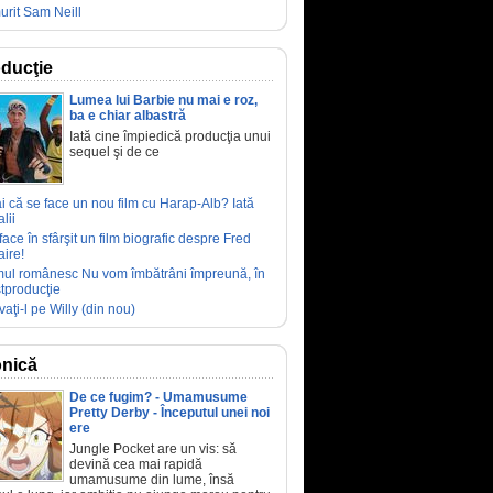
urit Sam Neill
ducţie
Lumea lui Barbie nu mai e roz,
ba e chiar albastră
Iată cine împiedică producţia unui
sequel şi de ce
ai că se face un nou film cu Harap-Alb? Iată
lii
face în sfârşit un film biografic despre Fred
aire!
mul românesc Nu vom îmbătrâni împreună, în
tproducţie
vaţi-l pe Willy (din nou)
nică
De ce fugim? - Umamusume
Pretty Derby - Începutul unei noi
ere
Jungle Pocket are un vis: să
devină cea mai rapidă
umamusume din lume, însă