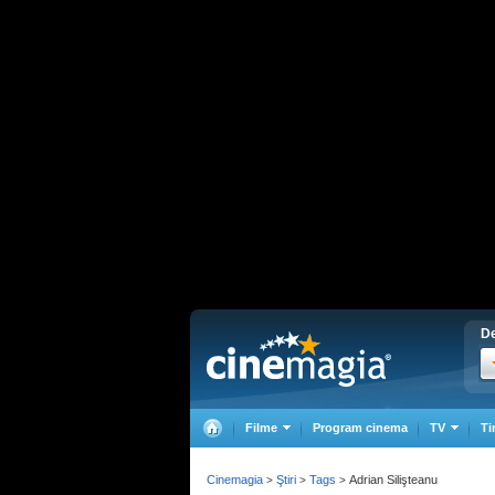
De
Filme
Program cinema
TV
Ti
Cinemagia
Ştiri
Tags
Adrian Silişteanu
>
>
>