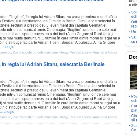
drum
a câ
Spi
ech
ndent "
Ilegitim
", în regia lui
Adrian Sitaru
, va avea premiera mondială la
a Festivalului Internațional de
Film
de la Berlin.
Filmul
a fost selectat în
Odi
ăznețe secțiuni a prestigiosului eveniment din capitala Germaniei,
rec
ede într-un comunicat remis Cinemagia. "Ilegitim", unul dintre cele mai
Un 
in ultimii ani, spune povestea a doi frați (
Alina Grigore
și
Robi Urs
) și
Vai
i
) și mai multe denunțuri. O familie în care limita dintre moral și legal nu a
cu 
in distribuție fac parte Adrian Titieni,
Bogdan Albulescu
, Alina Grigore
...
citeşte
omestic
,
Din dragoste cu cele mai bune intenţii
,
Pescuit sportiv
,
Anamaria Antoci
Dos
n regia lui Adrian Sitaru, selectat la Berlinale
ndent "
Ilegitim
", în regia lui
Adrian Sitaru
, va avea premiera mondială la
a Festivalului Internațional de
Film
de la Berlin.
Filmul
a fost selectat în
ăznețe secțiuni a prestigiosului eveniment din capitala Germaniei,
ede într-un comunicat remis Cinemagia. "Ilegitim", unul dintre cele mai
Pov
in ultimii ani, spune povestea a doi frați (
Alina Grigore
și
Robi Urs
) și
ech
i
) și mai multe denunțuri. O familie în care limita dintre moral și legal nu a
Com
in distribuție fac parte Adrian Titieni,
Bogdan Albulescu
, Alina Grigore
pla
...
citeşte
Cin
omestic
,
Din dragoste cu cele mai bune intenţii
,
Pescuit sportiv
,
Anamaria Antoci
să 
Sta
Ce 