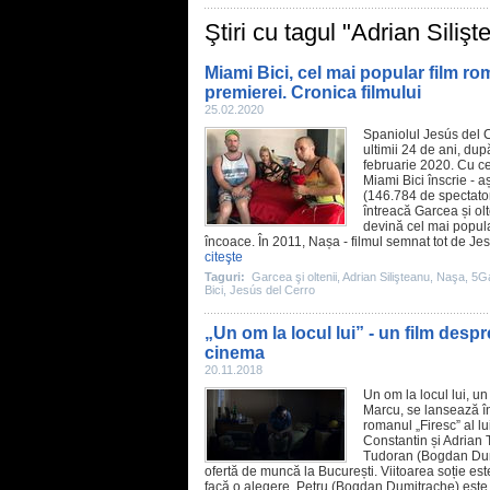
Ştiri cu tagul "Adrian Silişt
Miami Bici, cel mai popular film 
premierei. Cronica filmului
25.02.2020
Spaniolul
Jesús del 
ultimii 24 de ani, du
februarie 2020. Cu ce
Miami Bici înscrie - 
(146.784 de spectator
întreacă
Garcea și olt
devină cel mai popul
încoace. În
2011
,
Nașa
-
filmul
semnat tot de Jesú
citeşte
Taguri:
Garcea şi oltenii
,
Adrian Silişteanu
,
Naşa
,
5Ga
Bici
,
Jesús del Cerro
„Un om la locul lui” - un film desp
cinema
20.11.2018
Un om la locul lui
, u
Marcu
, se lansează 
romanul „Firesc” al lu
Constantin
și
Adrian T
Tudoran (Bogdan Dumit
ofertă de muncă la București. Viitoarea soție este
facă o alegere. Petru (Bogdan Dumitrache) este u