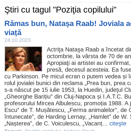
Ştiri cu tagul "Poziţia copilului"
Rămas bun, Natașa Raab! Joviala act
viață
24.10.2023
Actriţa Nataşa Raab a încetat din
octombrie, la vârsta de 70 de an
Apropiaţi ai artistei au confirma
presă, decesul acesteia. Ea fus
cu Parkinson. Pe micul ecran o putem vedea și 
rolul jovialei bunici din reclama „Prea bun, prea 
s-a născut pe 15 iulie 1953, la Huedin, judeţul Clu
„Gheorghe Barițiu” din Cluj-Napoca și I.A.T.C. Bu
profesorului Mircea Albulescu, promoția 1988. A 
Escu” de T. Mușătescu, „Ferma animalelor”, de 
întunecate”, de Harding Lernay, „Hamlet” de W.
„Nașterea”, de C. Voiculescu, „Vacanț...
citeşte