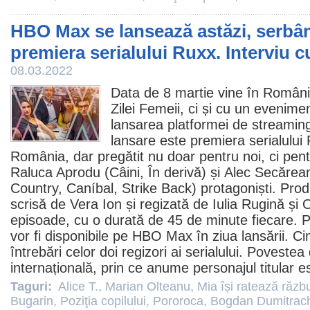
HBO Max se lansează astăzi, serbâ
premiera serialului Ruxx. Interviu cu
08.03.2022
Data de 8 martie vine în Români
Zilei Femeii, ci și cu un eveniment
lansarea platformei de stream
lansare este premiera serialului
România, dar pregătit nu doar pentru noi, ci pent
Raluca Aprodu
(
Câini
,
În derivă
) și
Alec Secărea
Country
,
Caníbal
,
Strike Back
) protagoniști. Pro
scrisă de Vera Ion și regizată de
Iulia Rugină
și
O
episoade, cu o durată de 45 de minute fiecare.
P
vor fi disponibile pe HBO Max în ziua lansării
. Ci
întrebări celor doi regizori ai serialului. Poveste
internațională, prin ce anume personajul titular es
Taguri:
Alice T.
,
Marian Olteanu
,
Mia își ratează răz
Bugarin
,
Poziţia copilului
,
Pororoca
,
Bogdan Dumitrac