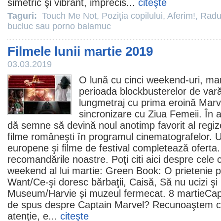
simetric şi vibrant, imprecis...
citeşte
Taguri:
Touch Me Not
,
Poziţia copilului
,
Aferim!
,
Radu
bucluc sau porno balamuc
Filmele lunii martie 2019
03.03.2019
O lună cu cinci weekend-uri, mar
perioada blockbusterelor de vară
lungmetraj cu prima eroină Marve
sincronizare cu Ziua Femeii. În 
dă semne să devină noul anotimp favorit al regizo
filme
româneşti în programul cinematografelor. 
europene şi filme de festival completează oferta.
recomandările noastre. Poţi citi
aici
despre cele c
weekend al lui martie:
Green Book: O prietenie p
Want/
Ce-şi doresc bărbaţii
,
Caisă
,
Să nu ucizi
şi
Museum
/Harvie și muzeul fermecat. 8 martie
Cap
de spus despre Captain Marvel? Recunoaştem c
atenţie, e...
citeşte