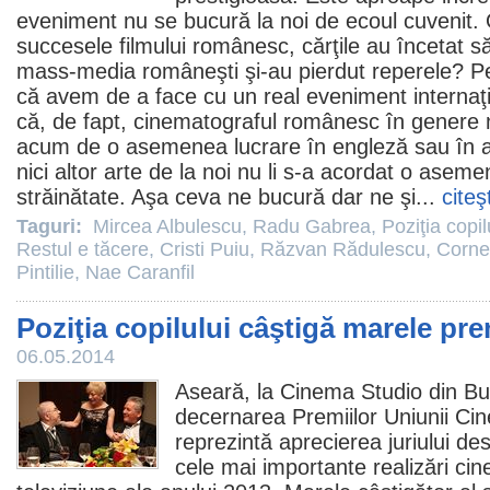
eveniment nu se bucură la noi de ecoul cuvenit.
succesele filmului românesc, cărţile au încetat s
mass-media româneşti şi-au pierdut reperele? Pe
că avem de a face cu un real eveniment internaţ
că, de fapt, cinematograful românesc în genere 
acum de o asemenea lucrare în engleză sau în alte
nici altor arte de la noi nu li s-a acordat o aseme
străinătate. Aşa ceva ne bucură dar ne şi...
citeş
Taguri:
Mircea Albulescu
,
Radu Gabrea
,
Poziţia copil
Restul e tăcere
,
Cristi Puiu
,
Răzvan Rădulescu
,
Corne
Pintilie
,
Nae Caranfil
Poziţia copilului câştigă marele pr
06.05.2014
Aseară, la
Cinema
Studio din Buc
decernarea Premiilor Uniunii Cin
reprezintă aprecierea juriului 
cele mai importante realizări cin