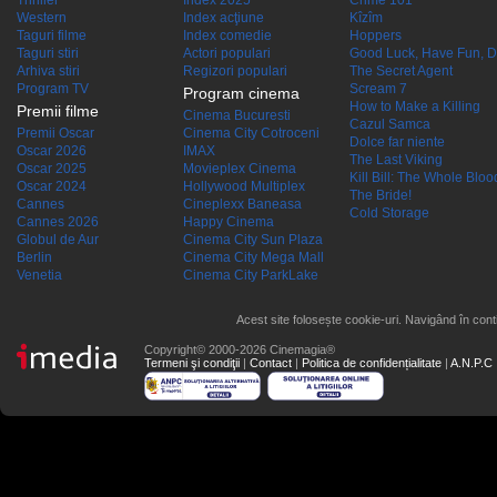
Thriller
Index 2025
Crime 101
Western
Index acţiune
Kîzîm
Taguri filme
Index comedie
Hoppers
Taguri stiri
Actori populari
Good Luck, Have Fun, D
Arhiva stiri
Regizori populari
The Secret Agent
Program TV
Scream 7
Program cinema
How to Make a Killing
Premii filme
Cinema Bucuresti
Cazul Samca
Premii Oscar
Cinema City Cotroceni
Dolce far niente
Oscar 2026
IMAX
The Last Viking
Oscar 2025
Movieplex Cinema
Kill Bill: The Whole Blood
Oscar 2024
Hollywood Multiplex
The Bride!
Cannes
Cineplexx Baneasa
Cold Storage
Cannes 2026
Happy Cinema
Globul de Aur
Cinema City Sun Plaza
Berlin
Cinema City Mega Mall
Venetia
Cinema City ParkLake
Acest site folosește cookie-uri. Navigând în conti
Copyright© 2000-2026 Cinemagia®
Termeni şi condiţii
|
Contact
|
Politica de confidențialitate
|
A.N.P.C