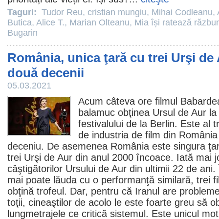
Taguri:
Tudor Reu
,
cristian mungiu
,
Mihai Codleanu
,
Butica
,
Alice T.
,
Marian Olteanu
,
Mia își ratează răzbu
Bugarin
România, unica ţară cu trei Urşi de 
două decenii
05.03.2021
Acum câteva ore
filmul
Babardea
balamuc
obţinea Ursul de Aur la 
festivalului de la Berlin. Este al 
de industria de
film
din România 
deceniu. De asemenea România este singura ţar
trei Urşi de Aur din anul 2000 încoace. Iată mai j
câştigătorilor Ursului de Aur din ultimii 22 de ani. 
mai poate lăuda cu o performanţă similară, trei
f
obţină trofeul. Dar, pentru că Iranul are probleme
toţii, cineaştilor de acolo le este foarte greu să o
lungmetrajele ce critică sistemul. Este unicul mo