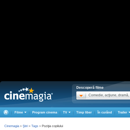
Descoperă filme
Comedie, acţiune, dramă, .
Filme
Program cinema
TV
Timp liber
În curând
Trailer
Cinemagia
Ştiri
Tags
Poziţia copilului
>
>
>