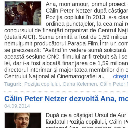
Ana, mon amour, primul proiect c
Călin Peter Netzer
după câştigar
Poziţia copilului
în 2013, s-a clasa
ordinea punctajelor, la cea mai r
concursului de finanţări organizat de Centrul Naţ
(detalii
AICI
). Suma primită a fost de 1,59 milioa
nemulţumit producătorul Parada
Film
.Într-un com
se precizează: "Având în vedere sumă solicitat
această sesiune CNC, filmului ar fi trebuit să i 
lei, dar i-a fost alocată finanţarea de 1,59 milioa
directorul interimar şi majoritatea membrilor din 
Centrului Naţional al Cinematografiei au ...
citeşt
Taguri:
Poziţia copilului
,
Oana Kelemen
,
Călin Peter 
Călin Peter Netzer dezvoltă Ana, 
04.09.2014
După ce a câştigat Ursul de Aur 
lăudatul
Poziţia copilului
,
Călin P