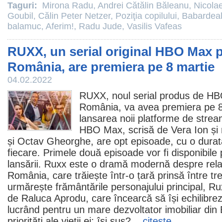
Taguri:
Mirona Radu
,
Andrei Cătălin Băleanu
,
Nicola
Goubil
,
Călin Peter Netzer
,
Poziţia copilului
,
Babardeal
balamuc
,
Aferim!
,
Radu Jude
,
Vasilis Vafeas
RUXX, un serial original HBO Max 
România, are premiera pe 8 martie
04.02.2022
RUXX
, noul serial produs de HB
România, va avea premiera pe 8
lansarea noii platforme de strea
HBO Max, scrisă de
Vera Ion
și
și
Octav Gheorghe
, are opt episoade, cu o dura
fiecare. Primele două episoade vor fi disponibil
lansării. Ruxx este o dramă modernă despre relați
România, care trăiește într-o țară prinsă între trec
urmărește frământările personajului principal, R
de
Raluca Aprodu
, care încearcă să își echilibrez
lucrând pentru un mare dezvoltator imobiliar din B
priorități ale vieții ei: își sus?...
citeşte