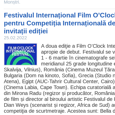
Monștri.
Festivalul Internațional Film O’Cloc
pentru Competiția Internațională de
invitații ediției
25.02.2022
A doua ediţie a
Film
O'Clock Inte
apropie de debut. Festivalul se 
1 - 6 martie în
cinematografe
sel
meridianul 25 grade longitudine e
Skalvija, Vilnius), România (
Cinema
Muzeul Țăran
Bulgaria (Dom na kinoto, Sofia), Grecia (Studio 
Atena), Egipt (AUC-Tahrir Cultural Center, Cairo)
(
Cinema
Labia, Cape Town). Echipa curatorială a 
din
Mirona Radu
(regizor și producător, România
de
film
și director al biroului artistic Festivalul de
Dian Weys (scenarist și regizor, Africa de Sud) au 
competiţia de scurtmetraje. Acestea sunt: Bella d