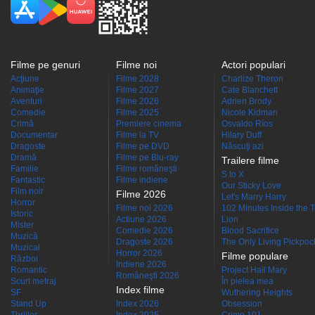
Filme pe genuri
Filme noi
Actori populari
Acţiune
Filme 2028
Charlize Theron
Animaţie
Filme 2027
Cate Blanchett
Aventuri
Filme 2026
Adrien Brody
Comedie
Filme 2025
Nicole Kidman
Crimă
Premiere cinema
Osvaldo Ríos
Documentar
Filme la TV
Hilary Duff
Dragoste
Filme pe DVD
Născuţi azi
Dramă
Filme pe Blu-ray
Trailere filme
Familie
Filme româneşti
S to X
Fantastic
Filme indiene
Our Sticky Love
Film noir
Filme 2026
Let's Marry Harry
Horror
Filme noi 2026
102 Minutes Inside the 
Istoric
Actiune 2026
Lion
Mister
Comedie 2026
Blood Sacrifice
Muzică
Dragoste 2026
The Only Living Pickpocke
Muzical
Horror 2026
Filme populare
Război
Indiene 2026
Romantic
Project Hail Mary
Româneşti 2026
Scurt metraj
În pielea mea
Index filme
SF
Wuthering Heights
Stand Up
Index 2026
Obsession