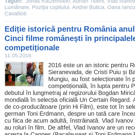
Taguri:
Jonas Katzenstein
,
Adrian Titieni
,
Vlad Ivanov
Lumânare
,
Poziţia copilului
,
Andrei Butica
,
Oana Ianc
Cavallioti
Ediție istorică pentru România anul
Cinci filme românești în principalel
competiționale
11.05.2016
2016 este un an istoric pentru 
Sieranevada
, de
Cristi Puiu
și B
Mungiu
, au fost selecționate în 
competițională, în lupta pentru 
debutul în lungmetraj al regizorului
Bogdan Miric
mondială în selecția oficială Un Certain Regard.
de co-producătoare (prin Hi
Film
), este tot în sel
german Toni Erdmann, despre un tată care încea
cu fiica de acum adultă, înstrăinată.
Vlad Ivanov
au roluri în
film
. De altfel, Vlad Ivanov are un rec
acesta la Cannes (Bacalaureat și Toni Erdmann î