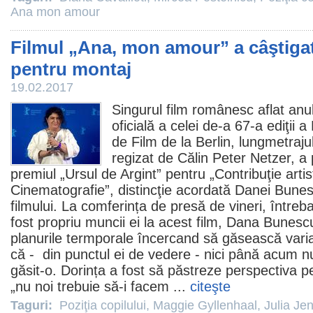
Ana mon amour
Filmul „Ana, mon amour” a câştigat
pentru montaj
19.02.2017
Singurul
film
românesc aflat anul
oficială a celei de-a 67-a ediţii a
de Film de la Berlin, lungmetrajul
regizat de Călin Peter Netzer, a
premiul
„Ursul de Argint” pentru „Contribuţie artis
Cinematografie”, distincţie acordată Danei Bune
filmului. La comferința de presă de vineri, între
fost propriu muncii ei la acest
film
,
Dana Bunesc
planurile termporale încercand să găsească varia
că - din punctul ei de vedere - nici până acum 
găsit-o. Dorința a fost să păstreze perspectiva p
„nu noi trebuie să-i facem ...
citeşte
Taguri:
Poziţia copilului
,
Maggie Gyllenhaal
,
Julia Je