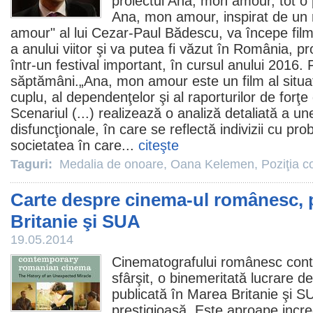
proiectul Ana, mon amour, tot o
Ana, mon amour, inspirat de un
amour" al lui Cezar-Paul Bădescu, va începe film
a anului viitor şi va putea fi văzut în România, p
într-un festival important, în cursul anului 2016. 
săptămâni.„Ana, mon amour este un
film
al situa
cuplu, al dependenţelor şi al raporturilor de forţe 
Scenariul (...) realizează o analiză detaliată a une
disfuncţionale, în care se reflectă indivizii cu pro
societatea în care...
citeşte
Taguri:
Medalia de onoare
,
Oana Kelemen
,
Poziţia co
Carte despre cinema-ul românesc, 
Britanie şi SUA
19.05.2014
Cinematografului românesc cont
sfârşit, o binemeritată lucrare d
publicată în Marea Britanie şi SU
prestigioasă. Este aproape incr