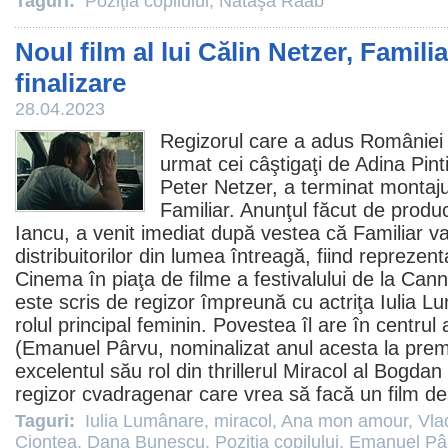
Taguri:
Poziţia copilului
,
Nataşa Raab
Noul film al lui Călin Netzer, Famili
finalizare
28.04.2023
Regizorul care a adus României 
urmat cei câştigaţi de Adina Pint
Peter Netzer
, a terminat montaj
Familiar. Anunţul făcut de produ
Iancu, a venit imediat după vestea că Familiar va 
distribuitorilor din lumea întreagă, fiind repreze
Cinema
în piaţa de
filme
a festivalului de la Cann
este scris de regizor împreună cu actriţa
Iulia L
rolul principal feminin. Povestea îl are în centrul
(
Emanuel Pârvu
, nominalizat anul acesta la
prem
excelentul său rol din thrillerul
Miracol
al Bogdan 
regizor cvadragenar care vrea să facă un
film
de
Taguri:
Iulia Lumânare
,
miracol
,
Ana mon amour
,
Vla
Ciontea
,
Dana Bunescu
,
Poziţia copilului
,
Emanuel Pâ