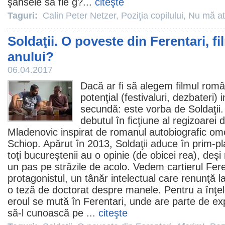
şansele să fie g?...
citeşte
Taguri:
Calin Peter Netzer
,
Poziţia copilului
,
Nu mă a
Soldaţii. O poveste din Ferentari, f
anului?
06.04.2017
Dacă ar fi să alegem
filmul
român
potenţial (festivaluri, dezbateri)
secundă: este vorba de
Soldaţii
debutul în ficţiune al regizoare
Mladenovic
inspirat de romanul autobiografic omon
Schiop. Apărut în 2013, Soldaţii aduce în prim-p
toţi bucureştenii au o opinie (de obicei rea), deşi
un pas pe străzile de acolo. Vedem cartierul Ferent
protagonistul, un tânăr intelectual care renunţă l
o teză de doctorat despre manele. Pentru a înţe
eroul se mută în Ferentari, unde are parte de exp
să-l cunoască pe ...
citeşte