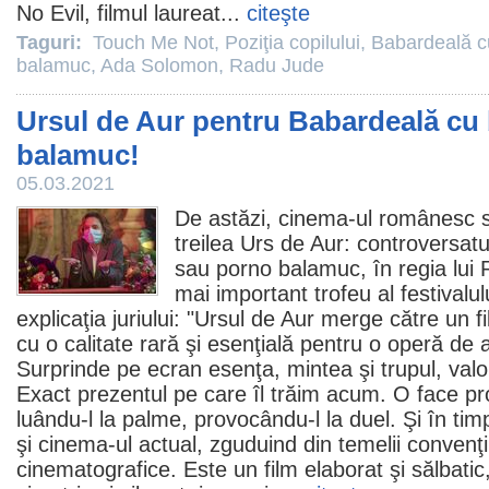
No Evil,
filmul
laureat...
citeşte
Taguri:
Touch Me Not
,
Poziţia copilului
,
Babardeală c
balamuc
,
Ada Solomon
,
Radu Jude
Ursul de Aur pentru Babardeală cu
balamuc!
05.03.2021
De astăzi,
cinema
-ul românesc s
treilea Urs de Aur: controversat
sau porno balamuc
, în regia lui
mai important trofeu al festivalulu
explicaţia juriului: "Ursul de Aur merge către un
f
cu o calitate rară şi esenţială pentru o operă de 
Surprinde pe ecran esenţa, mintea şi trupul, val
Exact prezentul pe care îl trăim acum. O face pro
luându-l la palme, provocându-l la duel. Şi în ti
şi
cinema
-ul actual, zguduind din temelii convenţii
cinematografice. Este un
film
elaborat şi sălbatic,