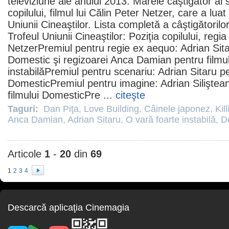
televiziune ale anului 2013. Marele câştigător al s
copilului
,
filmul
lui
Călin Peter Netzer
, care a lua
Uniunii Cineaştilor. Lista completă a câştigătoril
Trofeul Uniunii Cineaştilor: Poziţia copilului, regi
Netzer
Premiul
pentru regie ex aequo:
Adrian Sit
Domestic
şi regizoarei
Anca Damian
pentru
filmu
instabilă
Premiul
pentru scenariu: Adrian Sitaru p
Domestic
Premiul
pentru imagine: Adrian Siliştea
filmului Domestic
Pre
...
citeşte
Taguri:
Dan Piţa
,
Love Building
,
Câinele japonez
,
Kil
Anca Damian
,
Adrian Sitaru
,
O vară foarte instabilă
,
D
Articole
1
-
20
din
69
1
2
3
4
Descarcă aplicaţia Cinemagia