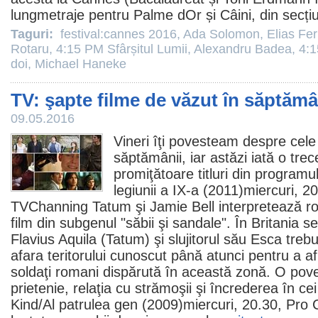
lungmetraje pentru Palme dOr și Câini, din secți
Taguri:
festival:cannes 2016
,
Ada Solomon
,
Elias Fer
Rotaru
,
4:15 PM Sfârșitul Lumii
,
Alexandru Badea
,
4:1
doi
,
Michael Haneke
TV: şapte filme de văzut în săptăm
09.05.2016
Vineri îţi povesteam despre
cele
săptămânii
, iar astăzi iată o tre
promiţătoare titluri din programu
legiunii a IX-a
(
2011
)miercuri, 20
TVChanning Tatum şi Jamie Bell interpretează rolu
film
din subgenul "săbii şi sandale". În Britania s
Flavius Aquila (Tatum) şi slujitorul său Esca treb
afara teritorului cunoscut până atunci pentru a af
soldaţi romani dispărută în această zonă. O pove
prietenie, relaţia cu strămoşii şi încrederea în ce
Kind/
Al patrulea gen
(
2009
)miercuri, 20.30, Pro