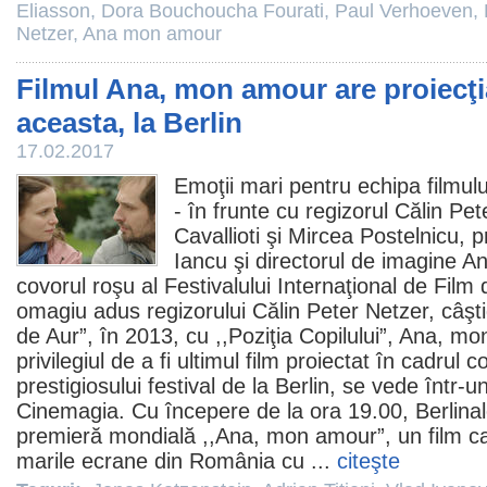
Eliasson
,
Dora Bouchoucha Fourati
,
Paul Verhoeven
,
Netzer
,
Ana mon amour
Filmul Ana, mon amour are proiecţi
aceasta, la Berlin
17.02.2017
Emoţii mari pentru echipa filmul
- în frunte cu regizorul Călin Pet
Cavallioti
şi
Mircea Postelnicu
, 
Iancu
şi directorul de imagine An
covorul roşu al Festivalului Internaţional de
Film
d
omagiu adus regizorului Călin Peter Netzer, câştig
de Aur”, în 2013, cu ,,Poziţia Copilului”, Ana, 
privilegiul de a fi ultimul
film
proiectat în cadrul co
prestigiosului festival de la Berlin, se vede într
Cinemagia. Cu începere de la ora 19.00, Berlinal
premieră mondială ,,Ana, mon amour”, un film car
marile ecrane din România cu ...
citeşte