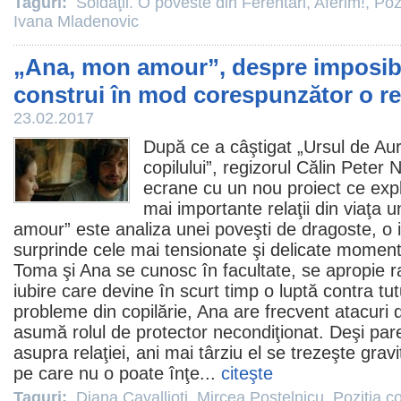
Taguri:
Soldaţii. O poveste din Ferentari
,
Aferim!
,
Pozi
Ivana Mladenovic
„Ana, mon amour”, despre imposibil
construi în mod corespunzător o rel
23.02.2017
După ce a câştigat „Ursul de Au
copilului”, regizorul Călin Peter 
ecrane cu un nou proiect ce exp
mai importante relaţii din viaţa u
amour
” este analiza unei poveşti de dragoste, o 
surprinde cele mai tensionate şi delicate momente
Toma şi Ana se cunosc în facultate, se apropie ra
iubire care devine în scurt timp o luptă contra tu
probleme din copilărie, Ana are frecvent atacuri 
asumă rolul de protector necondiţionat. Deşi pare
asupra relaţiei, ani mai târziu el se trezeşte grav
pe care nu o poate înţe...
citeşte
Taguri:
Diana Cavallioti
,
Mircea Postelnicu
,
Poziţia co