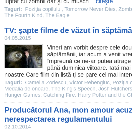
luptat cu zombii dar şi cu musch...
citeşte
Taguri:
Poziţia copilului
,
Tomorrow Never Dies
,
Zomb
The Fourth Kind
,
The Eagle
TV: şapte filme de văzut în săptăm
04.05.2015
Vineri am vorbit despre
cele dou
săptămânii
, iar acum a venit v
împreună ce ne-ar putea atrage 
până duminica viitoare. Iată mai
noastre.Care
film
din listă ţi se pare cel mai inte
Taguri:
Camelia Zorlescu
,
Victor Rebengiuc
,
Poziţia c
Medalia de onoare
,
The King's Speech
,
Josh Hutcher
Hunger Games: Catching Fire
,
Harry Potter and the 
Producătorul Ana, mon amour acu
nerespectarea regulamentului
02.10.2014