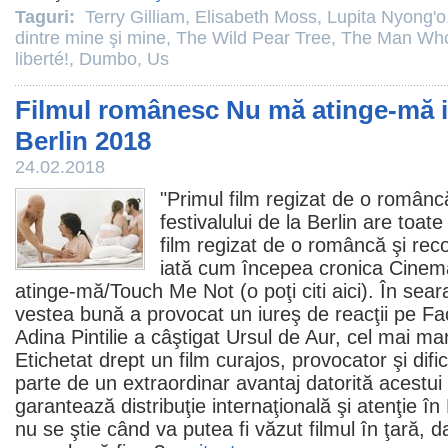
Taguri:
Terry Gilliam
,
Elisabeth Moss
,
Lupita Nyong'o
dintre mine şi mine
,
The Wild Pear Tree
,
The Man Who 
liberté!
,
Dumbo
,
Us
Filmul românesc Nu mă atinge-mă ia
Berlin 2018
24.02.2018
"Primul
film
regizat de o româncă
festivalului de la Berlin are toate
film regizat de o româncă şi r
iată cum începea cronica Cinem
atinge-mă
/Touch Me Not (o poţi citi
aici
). În sear
vestea bună a provocat un iureş de reacţii pe F
Adina Pintilie
a câştigat Ursul de Aur, cel mai mare
Etichetat drept un
film
curajos, provocator şi difi
parte de un extraordinar avantaj datorită acestui
garantează distribuţie internaţională şi atenţie
nu se ştie când va putea fi văzut
filmul
în ţară, d