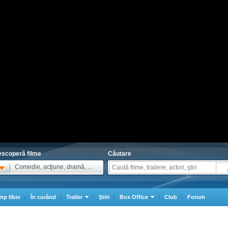
scoperă filme
Căutare
Comedie, acţiune, dramă, ...
mp liber
În curând
Trailer
Ştiri
Box Office
Club
Forum