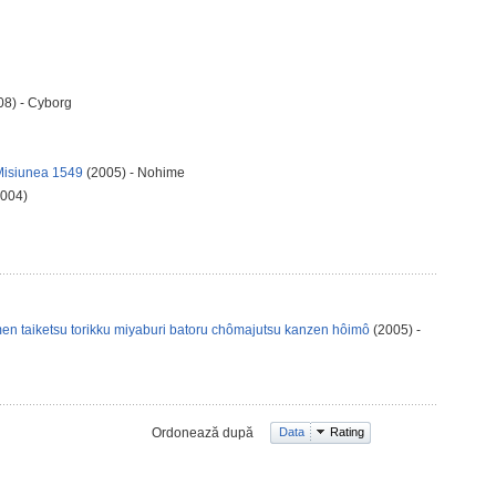
8) - Cyborg
Misiunea 1549
(2005) - Nohime
2004)
en taiketsu torikku miyaburi batoru chômajutsu kanzen hôimô
(2005) -
Ordonează după
Data
Rating