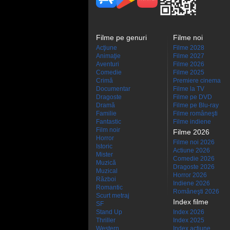
Filme pe genuri
Filme noi
Acţiune
Filme 2028
Animaţie
Filme 2027
Aventuri
Filme 2026
Comedie
Filme 2025
Crimă
Premiere cinema
Documentar
Filme la TV
Dragoste
Filme pe DVD
Dramă
Filme pe Blu-ray
Familie
Filme româneşti
Fantastic
Filme indiene
Film noir
Filme 2026
Horror
Filme noi 2026
Istoric
Actiune 2026
Mister
Comedie 2026
Muzică
Dragoste 2026
Muzical
Horror 2026
Război
Indiene 2026
Romantic
Româneşti 2026
Scurt metraj
Index filme
SF
Stand Up
Index 2026
Thriller
Index 2025
Western
Index acţiune