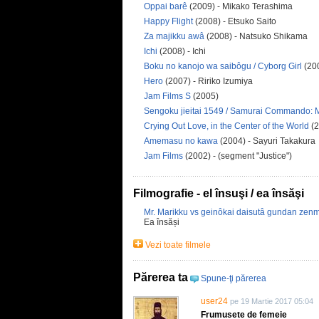
Oppai barê
(2009) - Mikako Terashima
Happy Flight
(2008) - Etsuko Saito
Za majikku awâ
(2008) - Natsuko Shikama
Ichi
(2008) - Ichi
Boku no kanojo wa saibôgu / Cyborg Girl
(200
Hero
(2007) - Ririko Izumiya
Jam Films S
(2005)
Sengoku jieitai 1549 / Samurai Commando: 
Crying Out Love, in the Center of the World
(
Amemasu no kawa
(2004) - Sayuri Takakura
Jam Films
(2002) - (segment "Justice")
Filmografie - el însuşi / ea însăşi
Mr. Marikku vs geinôkai daisutâ gundan zenm
Ea însăși
Vezi toate filmele
Părerea ta
Spune-ţi părerea
user24
pe 19 Martie 2017 05:04
Frumusete de femeie