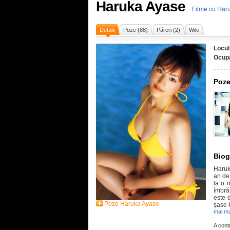
Haruka Ayase
Filme cu Har
Detalii
Poze (88)
Păreri (2)
Wiki
Locul
Ocupa
Poze
Biog
Haruk
an de 
la o m
îmbră
este d
Poze Haruka Ayase
șase 
mai mu
A cont