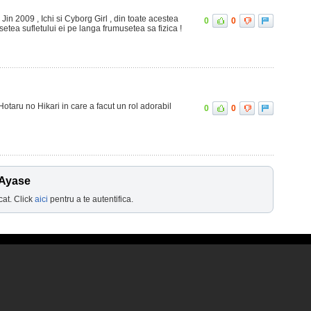
Jin 2009 , Ichi si Cyborg Girl , din toate acestea
0
0
etea sufletului ei pe langa frumusetea sa fizica !
otaru no Hikari in care a facut un rol adorabil
0
0
 Ayase
cat. Click
aici
pentru a te autentifica.