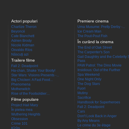
Actori populari
Premiere cinema
Charlize Theron
Uma Musume: Pretty Derby -...
Beyoncé
Ice Cream Man
Cate Blanchett
The Pout-Pout Fish
Adrien Brody
În curând la cinema
Nicole Kidman
The End of Oak Street
Osvaldo Ríos
The Carpenter's Son
Născuţi azi
Gail Daughtry and the Celebrity 
Trailere filme
Pass
PAW Patrol: The Dino Movie
Fall 2: Deadpoint
Insidious: Out of the Further
Ha-chan, Shake Your Booty!
Spa Weekend
Star Wars: Visions Presents -...
One Night Only
Big Chicken: A Fast Food...
The Dog Stars
Phenomena
Fuori
Motherwitch
Mutiny
Rise of the Footsoldier:...
Sacrifice
Filme populare
Handbook for Superheroes
Project Hail Mary
Fall 2: Deadpoint
În pielea mea
Cars
Wuthering Heights
Don't Look Back in Anger
Obsession
By Any Means
Crime 101
Le crime du 3e étage
Kîzîm