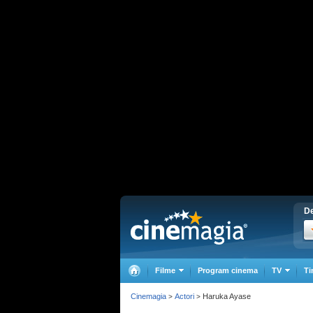
De
Filme
Program cinema
TV
Ti
Cinemagia
Actori
Haruka Ayase
>
>