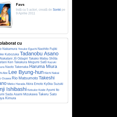
Favs
listă cu 5 actori, creată de
Sonki
pe
9 Aprilie 2011
olaborat cu
do Nakamura
Naohito Fujiki
Yosuke Eguchi
Tadanobu Asano
uke Kubozuka
 Nakatani
Jô Odagiri
Takako Matsu
Shôta
Ken Takakura
Megumi Satô
tani
Kazuki
Haruma Miura
Naoto Takenaka
mura
Lee Byung-hun
hi Abe
Kiichi Nakai
Takeshi
Rio Matsumoto
o Osawa
ano
Akira Emoto
Kyôka Suzuki
Mieko Harada
ji Ishibashi
Ayumi Ito
Keisuke Koide
Takeru Sato
umi Sada
Asami Mizukawa
uya Kimura