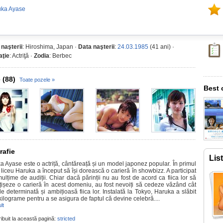
uka Ayase
 naşterii
: Hiroshima, Japan ·
Data naşterii
:
24.03.1985
(41 ani) ·
ţie
: Actriţă ·
Zodia
: Berbec
 (88)
Toate pozele »
Best 
rafie
Lis
a Ayase este o actriță, cântăreață și un model japonez popular. În primul
liceu Haruka a început să își dorească o carieră în showbizz. A participat
ulțime de audiții. Chiar dacă părinții nu au fost de acord ca fiica lor să
țișeze o carieră în acest domeniu, au fost nevoiți să cedeze văzând cât
e determinată și ambițioasă fiica lor. Instalată la Tokyo, Haruka a slăbit
kilograme pentru a se asigura de faptul că devine celebră....
lt
ribuit la această pagină:
stricted