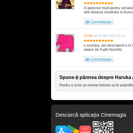
O apreciez mult pentru serialul 
veti observa modestia si frumus
Sonki
pe 15 Mai 2010 10:12
o scumpa. am descoperit-o in H
alaturi de Fujiki Naohito.
Spune-ţi părerea despre Haruka
Pentru a scrie un review trebuie sa fii autentifi
Descarcă aplicaţia Cinemagia