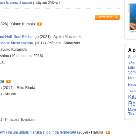
buie la această pagină
şi câştigă DVD-uri!
Vezi filme
2026) - Otone Komoto
and Hell: Soul Exchange
(2021) - Ayako Mochizuki
Snack: Mesu sakaba
(2017) - Yûnatsu Shinozaki
Mayuko Kuramoto
A c
shina (10 episodes, 2016)
Shi
016)
Yôs
Miki
Some
Kita
chi
Hiros
sa
(2014) - Riko Rinda
Taka
) - Atsumi
Kit
Ren
May
Tak
) - Princess Toyotomi
 / Insula uitării: Haruka și oglinda fermecată
(2009) - Haruka