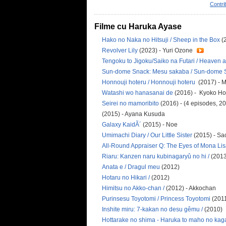
Contri
Filme cu Haruka Ayase
Hako no Naka no Hitsuji / Sheep in the Box
(
Revolver Lily
(2023) - Yuri Ozone
Tengoku to Jigoku/Saiko na Futari / Heaven 
Sun-dome Snack: Mesu sakaba / Sun-dome 
Honnouji hoteru / Honnouji hoteru
(2017) - 
Watashi wo hanasanai de
(2016) - Kyoko Ho
Seirei no mamoribito
(2016) - (4 episodes, 2
(2015) - Ayana Kusuda
Galaxy KaidÃ´
(2015) - Noe
Umimachi Diary / Our Little Sister
(2015) - Sa
All-Round Appraiser Q: The Eyes of Mona Li
Riaru: Kanzen naru kubinagaryû no hi /
(2013
Anata e / Dragul meu
(2012)
Hotaru no Hikari /
(2012)
Himitsu no Akko-chan /
(2012) - Akkochan
Purinsesu Toyotomi / Princess Toyotomi
(2011
Inshite miru: 7-kakan no desu gêmu /
(2010)
Hottarake no shima - Haruka to maho no kagami