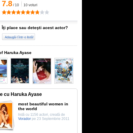
7.8
/
10
10
voturi
Îţi place sau deteşti acest actor?
Adaugă-l într-o listă!
of Haruka Ayase
te cu Haruka Ayase
most beautiful women in
the world
listă cu 1156 actori, creată de
Vorador
pe 23 Septembrie 2011