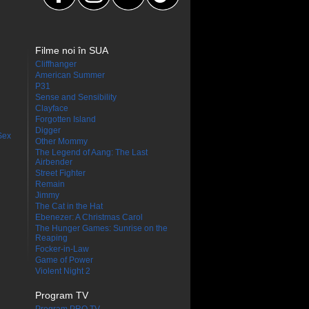
Filme noi în SUA
Cliffhanger
American Summer
P31
Sense and Sensibility
Clayface
Forgotten Island
Digger
Sex
Other Mommy
The Legend of Aang: The Last
Airbender
Street Fighter
Remain
Jimmy
The Cat in the Hat
Ebenezer: A Christmas Carol
The Hunger Games: Sunrise on the
Reaping
Focker-in-Law
Game of Power
Violent Night 2
Program TV