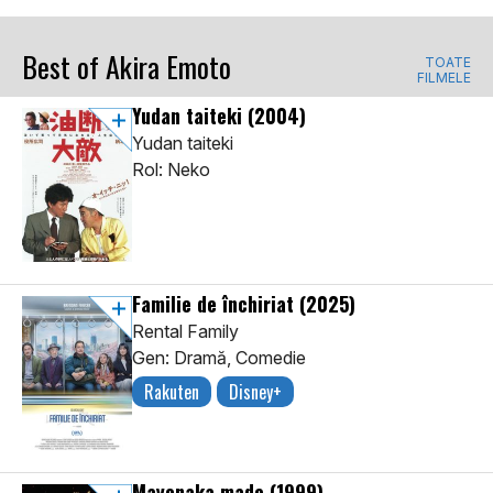
Best of Akira Emoto
TOATE
FILMELE
Yudan taiteki
(2004)
Yudan taiteki
Rol: Neko
Familie de închiriat
(2025)
Rental Family
Gen: Dramă, Comedie
Rakuten
Disney+
Mayonaka made
(1999)