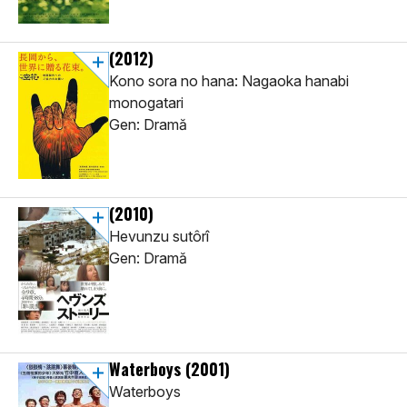
(2012)
Kono sora no hana: Nagaoka hanabi
monogatari
Gen: Dramă
(2010)
Hevunzu sutôrî
Gen: Dramă
Waterboys
(2001)
Waterboys