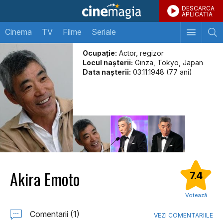
DESCARCA
APLICATIA
Cinema
TV
Filme
Seriale
Ocupație:
Actor, regizor
Locul naşterii:
Ginza, Tokyo, Japan
Data naşterii:
03.11.1948 (77 ani)
Akira Emoto
7.4
Votează
Comentarii (1)
VEZI COMENTARIILE