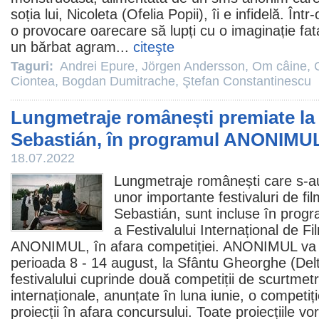
soția lui, Nicoleta (Ofelia Popii), îi e infidelă. Într
o provocare oarecare să lupți cu o imaginație fata
un bărbat agram...
citeşte
Taguri:
Andrei Epure
,
Jörgen Andersson
,
Om câine
,
Ciontea
,
Bogdan Dumitrache
,
Ştefan Constantinescu
Lungmetraje românești premiate la
Sebastián, în programul ANONIMU
18.07.2022
Lungmetraje românești care s-au
unor importante festivaluri de
fi
Sebastián, sunt incluse în progra
a Festivalului Internațional de 
ANONIMUL, în afara competiției. ANONIMUL va a
perioada 8 - 14 august, la Sfântu Gheorghe (Del
festivalului cuprinde două competiții de scurtmetr
internaționale, anunțate în luna iunie, o competiț
proiecții în afara concursului. Toate proiecțiile vor 