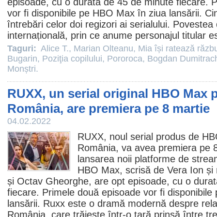
episoade, cu o durată de 45 de minute fiecare.
P
vor fi disponibile pe HBO Max în ziua lansării
. Ci
întrebări celor doi regizori ai serialului. Poveste
internațională, prin ce anume personajul titular es
Taguri:
Alice T.
,
Marian Olteanu
,
Mia își ratează răz
Bugarin
,
Poziţia copilului
,
Pororoca
,
Bogdan Dumitrac
Monștri.
RUXX, un serial original HBO Max 
România, are premiera pe 8 martie
04.02.2022
RUXX
, noul serial produs de HB
România, va avea premiera pe 8
lansarea noii platforme de strea
HBO Max, scrisă de
Vera Ion
și
și
Octav Gheorghe
, are opt episoade, cu o dura
fiecare. Primele două episoade vor fi disponibil
lansării. Ruxx este o dramă modernă despre relați
România, care trăiește într-o țară prinsă între trec