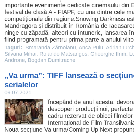
importante evenimente dedicate cinemaului din E
festival de clasă A - FIAPF, cu una dintre cele mai
competiționale din regiune.Snowing Darkness es
Mandragora și distribuit în România de Iadasarec
ninge cu zăpadă, alteori cu întuneric
, lansarea î
fiind programată pentru prima parte a anului viito
Taguri:
Smaranda Zărnoianu
,
Anca Puiu
,
Adrian Iurch
Silvana Mihai
,
Rolando Matsangos
,
Gheorghe Ifrim
,
L
Androne
,
Bogdan Dumitrache
„Va urma”: TIFF lansează o secțiun
serialelor
09.07.2021
Începând de anul acesta, devorat
descoperi producții noi, perfecte
cadru rezervat de obicei filmelo
Internațional de
Film
Transilvania
Noua secțiune Va urma/Coming Up Next propune op