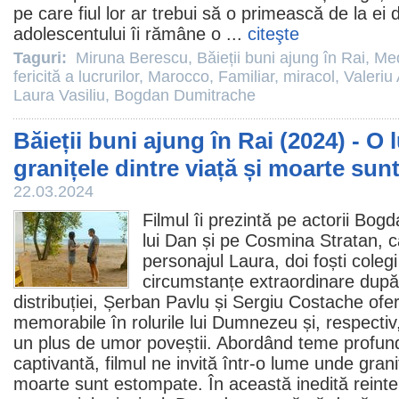
pe care fiul lor ar trebui să o primească de la ei 
adolescentului îi rămâne o ...
citeşte
Taguri:
Miruna Berescu
,
Băieții buni ajung în Rai
,
Med
fericită a lucrurilor
,
Marocco
,
Familiar
,
miracol
,
Valeriu
Laura Vasiliu
,
Bogdan Dumitrache
Băieții buni ajung în Rai (2024) - O
granițele dintre viață și moarte su
22.03.2024
Filmul
îi prezintă pe actorii
Bogd
lui Dan și pe
Cosmina Stratan
, 
personajul Laura, doi foști colegi 
circumstanțe extraordinare dup
distribuției,
Șerban Pavlu
și
Sergiu Costache
ofer
memorabile în rolurile lui Dumnezeu și, respecti
un plus de umor poveștii. Abordând teme profund
captivantă,
filmul
ne invită într-o lume unde graniț
moarte sunt estompate. În această inedită reinter