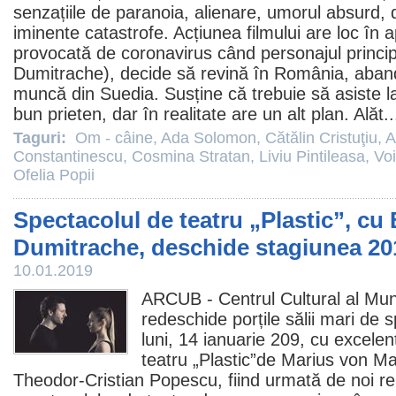
senzațiile de paranoia, alienare, umorul absurd, 
iminente catastrofe. Acțiunea filmului are loc în a
provocată de coronavirus când personajul princi
Dumitrache), decide să revină în România, aban
muncă din Suedia. Susține că trebuie să asiste la 
bun prieten, dar în realitate are un alt plan. Alăt.
Taguri:
Om - câine
,
Ada Solomon
,
Cătălin Cristuţiu
,
A
Constantinescu
,
Cosmina Stratan
,
Liviu Pintileasa
,
Vo
Ofelia Popii
Spectacolul de teatru „Plastic”, c
Dumitrache, deschide stagiunea 20
10.01.2019
ARCUB - Centrul Cultural al Muni
redeschide porțile sălii mari de
luni, 14 ianuarie 209, cu excele
teatru „Plastic”de Marius von Ma
Theodor-Cristian Popescu, fiind urmată de noi rep