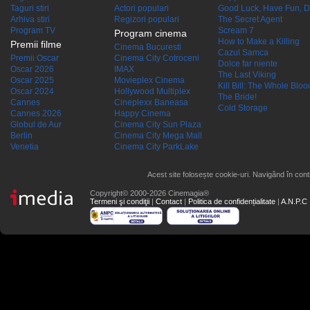
Taguri stiri
Actori populari
Good Luck, Have Fun, D
Arhiva stiri
Regizori populari
The Secret Agent
Program TV
Scream 7
Program cinema
How to Make a Killing
Premii filme
Cinema Bucuresti
Cazul Samca
Premii Oscar
Cinema City Cotroceni
Dolce far niente
Oscar 2026
IMAX
The Last Viking
Oscar 2025
Movieplex Cinema
Kill Bill: The Whole Blood
Oscar 2024
Hollywood Multiplex
The Bride!
Cannes
Cineplexx Baneasa
Cold Storage
Cannes 2026
Happy Cinema
Globul de Aur
Cinema City Sun Plaza
Berlin
Cinema City Mega Mall
Venetia
Cinema City ParkLake
Acest site folosește cookie-uri. Navigând în conti
Copyright© 2000-2026 Cinemagia®
Termeni şi condiţii
|
Contact
|
Politica de confidențialitate
|
A.N.P.C