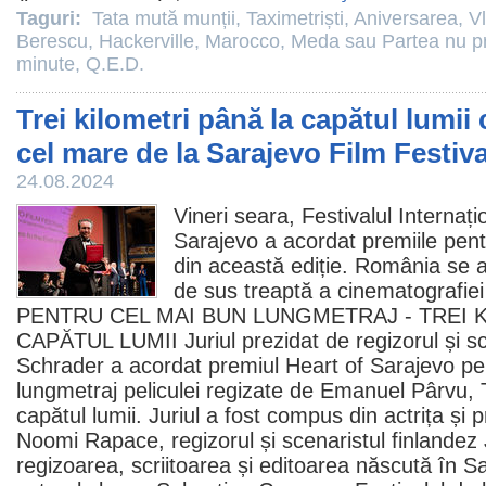
Taguri:
Tata mută munții
,
Taximetriști
,
Aniversarea
,
V
Berescu
,
Hackerville
,
Marocco
,
Meda sau Partea nu prea
minute
,
Q.E.D.
Trei kilometri până la capătul lumii
cel mare de la Sarajevo Film Festiva
24.08.2024
Vineri seara, Festivalul Internaț
Sarajevo a acordat
premiile
pent
din această ediție. România se a
de sus treaptă a cinematografie
PENTRU CEL MAI BUN LUNGMETRAJ - TREI 
CAPĂTUL LUMII Juriul prezidat de regizorul și s
Schrader a acordat
premiul
Heart of Sarajevo pe
lungmetraj peliculei regizate de
Emanuel Pârvu
,
capătul lumii
. Juriul a fost compus din actrița ș
Noomi Rapace, regizorul și scenaristul finland
regizoarea, scriitoarea și editoarea născută în 