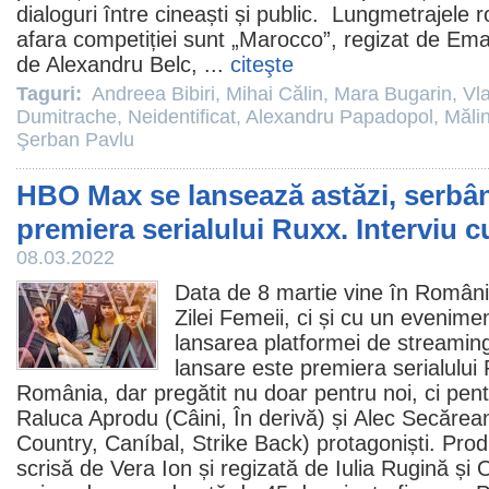
dialoguri între cineaști și public. Lungmetrajele
afara competiției sunt „
Marocco
”, regizat de
Ema
de
Alexandru Belc
, ...
citeşte
Taguri:
Andreea Bibiri
,
Mihai Călin
,
Mara Bugarin
,
Vl
Dumitrache
,
Neidentificat
,
Alexandru Papadopol
,
Măli
Şerban Pavlu
HBO Max se lansează astăzi, serbâ
premiera serialului Ruxx. Interviu cu
08.03.2022
Data de 8 martie vine în Români
Zilei Femeii, ci și cu un eveniment
lansarea platformei de stream
lansare este premiera serialului
România, dar pregătit nu doar pentru noi, ci pent
Raluca Aprodu
(
Câini
,
În derivă
) și
Alec Secărea
Country
,
Caníbal
,
Strike Back
) protagoniști. Pro
scrisă de Vera Ion și regizată de
Iulia Rugină
și
O