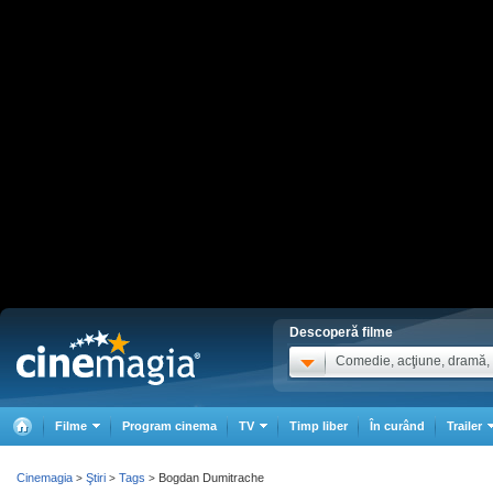
Descoperă filme
Comedie, acţiune, dramă, .
Filme
Program cinema
TV
Timp liber
În curând
Trailer
Cinemagia
Ştiri
Tags
Bogdan Dumitrache
>
>
>