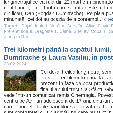
lungmetrajul ce va rula din 22 martie în cinemat
rolul Laurei, o doctoriță care se întâlnește în Lu
din liceu, Dan (
Bogdan Dumitrache
). Pe plaja p
minunată, cei doi au ocazia de a contempl...
cite
Taguri:
După dealuri
,
No One Gets Out Alive
,
David E
Frère et soeur
,
Dragoste 1. Câine
,
Shelley
,
Cobain
,
Ş
ajung în Rai
Trei kilometri până la capătul lumi
Dumitrache și Laura Vasiliu, în pos
08.02.2024
Cel de-al treilea lungmetraj sem
Pârvu
,
Trei kilometri până la cap
prezent în faza de post-producție
finalul anului trecut la Sfântu G
vede într-un comunicat remis Cinemagia. Povestea
centru pe Adi, un adolescent de 17 ani, dintr-un s
care - prin eforturile părinților săi - învață la Tul
sunt confruntați cu un adevăr pe care nu sunt în 