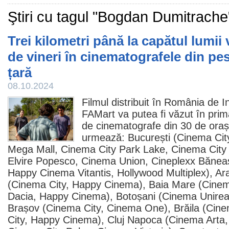
Ştiri cu tagul "Bogdan Dumitrache
Trei kilometri până la capătul lumii 
de vineri în cinematografele din pe
țară
08.10.2024
Filmul
distribuit în România de
FAMart va putea fi văzut în pri
de
cinematografe
din 30 de oraș
urmează: București (
Cinema
Cit
Mega Mall, Cinema City Park Lake, Cinema City
Elvire Popesco, Cinema Union, Cineplexx Băneas
Happy Cinema Vitantis, Hollywood Multiplex), Ar
(Cinema City, Happy Cinema), Baia Mare (Cinema
Dacia, Happy Cinema), Botoșani (Cinema Unire
Brașov (Cinema City, Cinema One), Brăila (Cin
City, Happy Cinema), Cluj Napoca (Cinema Arta, 