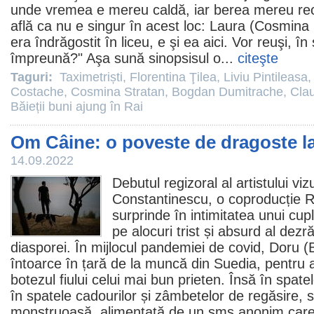
unde vremea e mereu caldă, iar berea mereu re
află ca nu e singur în acest loc: Laura (
Cosmina 
era îndrăgostit în liceu, e şi ea aici. Vor reuşi, în 
împreună?" Aşa sună sinopsisul o...
citeşte
Taguri:
Taximetriști
,
Florentina Ţilea
,
Liviu Pintileasa
Costache
,
Cosmina Stratan
,
Bogdan Dumitrache
,
Clau
Băieții buni ajung în Rai
Om Câine: o poveste de dragoste la
14.09.2022
Debutul regizoral al artistului vi
Constantinescu
, o coproducție 
surprinde în intimitatea unui cupl
pe alocuri trist și absurd al dezră
diasporei. În mijlocul pandemiei de covid, Doru (
întoarce în țară de la muncă din Suedia, pentru a 
botezul fiului celui mai bun prieten. Însă în spatel
în spatele cadourilor și zâmbetelor de regăsire,
monstruoasă, alimentată de un sms anonim care