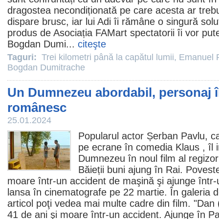
dragostea necondiționată pe care acesta ar trebu
dispare brusc, iar lui Adi îi rămâne o singură soluți
produs de Asociația FAMart spectatorii îi vor pu
Bogdan Dumi
...
citeşte
Taguri:
Trei kilometri până la capătul lumii
,
Emanuel 
Bogdan Dumitrache
Un Dumnezeu abordabil, personaj î
românesc
25.01.2024
Popularul actor
Șerban Pavlu
, c
pe ecrane în comedia
Klaus
, îl
Dumnezeu în noul
film
al regizor
Băieții buni ajung în Rai
. Povest
moare într-un accident de maşină şi ajunge într-
lansa în
cinematografe
pe 22 martie. În galeria d
articol poţi vedea mai multe cadre din
film
. "Dan 
41 de ani şi moare într-un accident. Ajunge în Pa