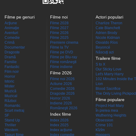
Filme pe genuri
Filme noi
Actori populari
Acţiune
Filme 2028
Charlize Theron
Animaţie
Filme 2027
Cate Blanchett
Aventuri
Filme 2026
Adrien Brody
Comedie
Filme 2025
Nicole Kidman
Crimă
Premiere cinema
Osvaldo Ríos
Documentar
Filme la TV
Beyoncé
Dragoste
Filme pe DVD
Născuţi azi
Dramă
Filme pe Blu-ray
Trailere filme
Familie
Filme româneşti
S to X
Fantastic
Filme indiene
Our Sticky Love
Film noir
Filme 2026
Let's Marry Harry
Horror
Filme noi 2026
102 Minutes Inside the 
Istoric
Actiune 2026
Lion
Mister
Comedie 2026
Blood Sacrifice
Muzică
Dragoste 2026
The Only Living Pickpocke
Muzical
Horror 2026
Filme populare
Război
Indiene 2026
Romantic
Project Hail Mary
Româneşti 2026
Scurt metraj
În pielea mea
Index filme
SF
Wuthering Heights
Stand Up
Index 2026
Obsession
Thriller
Index 2025
Crime 101
Western
Index acţiune
Kîzîm
Taguri filme
Index comedie
Hoppers