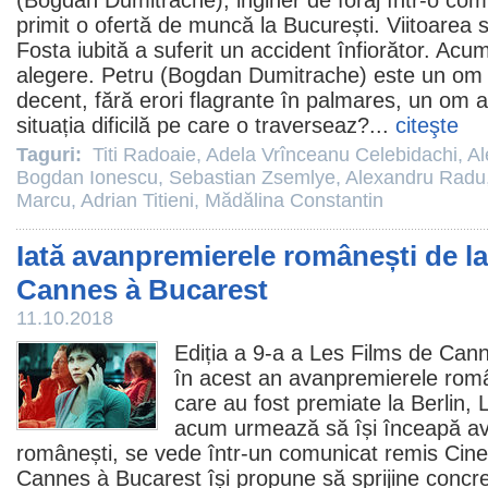
(Bogdan Dumitrache), inginer de foraj într-o com
primit o ofertă de muncă la București. Viitoarea s
Fosta iubită a suferit un accident înfiorător. Acu
alegere. Petru (Bogdan Dumitrache) este un om l
decent, fără erori flagrante în palmares, un om al
situația dificilă pe care o traverseaz?...
citeşte
Taguri:
Titi Radoaie
,
Adela Vrînceanu Celebidachi
,
Al
Bogdan Ionescu
,
Sebastian Zsemlye
,
Alexandru Radu
Marcu
,
Adrian Titieni
,
Mădălina Constantin
Iată avanpremierele românești de l
Cannes à Bucarest
11.10.2018
Ediția a 9-a a Les Films de Cann
în acest an avanpremierele rom
care au fost premiate la Berlin,
acum urmează să își înceapă av
românești, se vede într-un comunicat remis Cin
Cannes à Bucarest își propune să sprijine concr