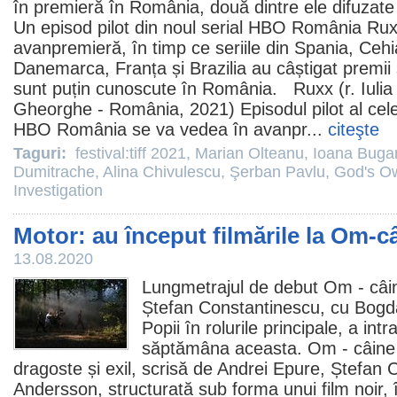
în premieră în România, două dintre ele difuzate
Un episod pilot din noul serial HBO România
Rux
avanpremieră, în timp ce seriile din Spania, Cehi
Danemarca, Franța și Brazilia au câștigat
premii
sunt puțin cunoscute în România. Ruxx (r.
Iuli
Gheorghe
- România, 2021) Episodul pilot al cele
HBO România se va vedea în avanpr...
citeşte
Taguri:
festival:tiff 2021
,
Marian Olteanu
,
Ioana Bugar
Dumitrache
,
Alina Chivulescu
,
Şerban Pavlu
,
God's O
Investigation
Motor: au început filmările la Om-c
13.08.2020
Lungmetrajul de debut
Om - câi
Ștefan Constantinescu
, cu
Bogd
Popii
în rolurile principale, a intr
săptămâna aceasta. Om - câine
dragoste și exil, scrisă de Andrei Epure, Ștefan
Andersson, structurată sub forma unui
film
noir, 