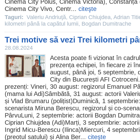
Cinema City Polus, Cinema Victoria), Constanța
Cinema City Vivo, Centr...
citeşte
Taguri:
Valeriu Andriuţă
,
Ciprian Chiujdea
,
Adrian Titi
kilometri până la capătul lumii
,
Bogdan Dumitrache
Trei motive să vezi Trei kilometri pâ
28.08.2024
Acesta poate fi vizionat în cadrul
prezența echipei, în fiecare zi î
august, până joi, 5 septembrie, 
City din București AFI Cotroceni.
prezenți: Vineri, 30 august: regizorul
Emanuel Pâ
(mama lui Adi)Sâmbătă, 31 august: actorii
Valeri
și
Vlad Brumaru
(polițist)Duminică, 1 septembrie
scenarista Miruna Berescu, regizorul și co-scena
PârvuLuni, 2 septembrie: actorii
Bogdan Dumitra
Ciprian Chiujdea
(Adi)Marți, 3 septembrie: actorii
Ingrid Micu-Berescu (Ilinca)Miercuri, 4 septembri
(preotul satului) și
Alina Ber
...
citeşte