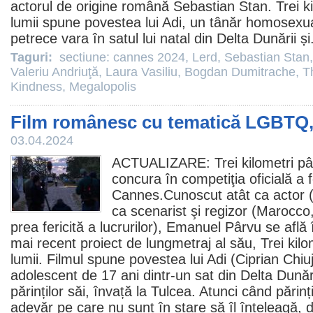
actorul de origine română
Sebastian Stan
. Trei 
lumii spune povestea lui Adi, un tânăr homosexual
petrece vara în satul lui natal din Delta Dunării și
Taguri:
sectiune: cannes 2024
,
Lerd
,
Sebastian Stan
Valeriu Andriuţă
,
Laura Vasiliu
,
Bogdan Dumitrache
,
T
Kindness
,
Megalopolis
Film românesc cu tematică LGBTQ,
03.04.2024
ACTUALIZARE: Trei kilometri pân
concura în competiţia oficială a f
Cannes.Cunoscut atât ca actor 
ca scenarist şi regizor (
Marocco
prea fericită a lucrurilor
),
Emanuel Pârvu
se află 
mai recent proiect de lungmetraj al său, Trei kilo
lumii.
Filmul
spune povestea lui Adi (Ciprian Chiuj
adolescent de 17 ani dintr-un sat din Delta Dunării
părinților săi, învață la Tulcea. Atunci când părinț
adevăr pe care nu sunt în stare să îl înțeleagă,