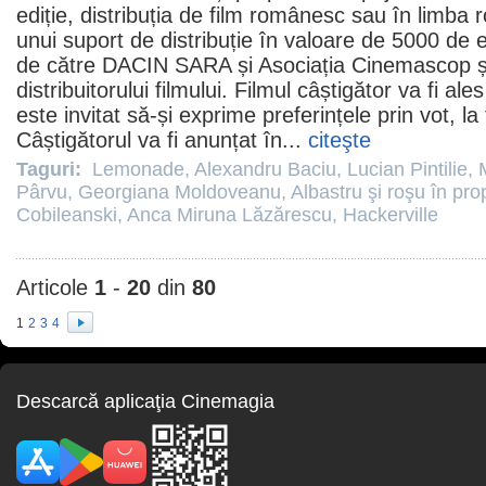
ediție, distribuția de
film
românesc sau în limba r
unui suport de distribuție în valoare de 5000 de eu
de către DACIN SARA și Asociația Cinemascop și
distribuitorului filmului.
Filmul
câștigător va fi ales
este invitat să-și exprime preferințele prin vot, la f
Câștigătorul va fi anunțat în...
citeşte
Taguri:
Lemonade
,
Alexandru Baciu
,
Lucian Pintilie
,
Pârvu
,
Georgiana Moldoveanu
,
Albastru şi roşu în pro
Cobileanski
,
Anca Miruna Lăzărescu
,
Hackerville
Articole
1
-
20
din
80
1
2
3
4
Descarcă aplicaţia Cinemagia