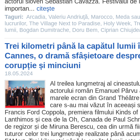
actorul sloven Sebastian Cavazza. Festivalul de 
importan...
citeşte
Taguri:
Arcadia
,
Valeriu Andriuţă
,
Marocco
,
Meda sau 
lucrurilor
,
The Village Next to Paradise
,
Holy Week
,
Tr
lumii
,
Bogdan Dumitrache
,
Doru Bem
,
Ciprian Chiujde
Trei kilometri până la capătul lumii 
Cannes, o dramă sfâșietoare despr
corupție și minciuni
18.05.2024
Al treilea lungmetraj al cineastulu
actorului român
Emanuel Pârvu
marele ecran din Grand Théâtre L
care s-au mai văzut în aceeași 
Francis Ford Coppola, premiera filmului
Kinds of
Lanthimos și cea de la
Oh, Canada
de Paul Sch
de regizor și de Miruna Berescu, cea din urmă fi
tuturor celor trei lungmetraje realizate până acu