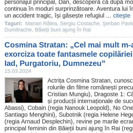
personajul principal, Dan, descoperă că după mo
continua în moduri surprinzătoare. Aventura lui 
un accident tragic, își găsește refugiul ...
citeşte
Taguri:
Marian Râlea
,
Sergiu Costache
,
Şerban Pavl
Dumitrache
,
Băieții buni ajung în Rai
Cosmina Stratan: „Cel mai mult m-a
exorciza toate fantasmele copilăriei 
Iad, Purgatoriu, Dumnezeu”
15.03.2024
Actrița
Cosmina Stratan
, cunosc
rolurile din filme românești pre
Cristian Mungiu), Dragoste 1: Câ
și producții internaționale de su
Abassi), Cobain (regia Nanouk Leopold),
No One
Santiago Menghini), Subotnik (regia Helene Heg
(regia Arnaud Desplechin), revine pe marile ecra
principal feminin din
Băieții buni ajung în Rai
(reg