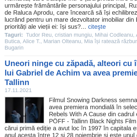
urmărește frământările personajului principal, R
de
Raluca Aprodu
, care încearcă să își echilibrez
lucrând pentru un mare dezvoltator imobiliar din B
priorități ale vieții ei: își sus?...
citeşte
Taguri:
Tudor Reu
,
cristian mungiu
,
Mihai Codleanu
,
Butica
,
Alice T.
,
Marian Olteanu
,
Mia își ratează răzbu
Bugarin
Uneori ninge cu zăpadă, alteori cu î
lui Gabriel de Achim va avea premi
Tallinn
17.11.2021
Filmul
Snowing Darkness semna
avea premiera mondială în selec
Rebels With A Cause din cadrul c
PÖFF - Tallinn Black Nights
Film
cărui primă ediție a avut loc în 1997 în capitala
anul acesta între 12 și 28 noiembrie și este unul 