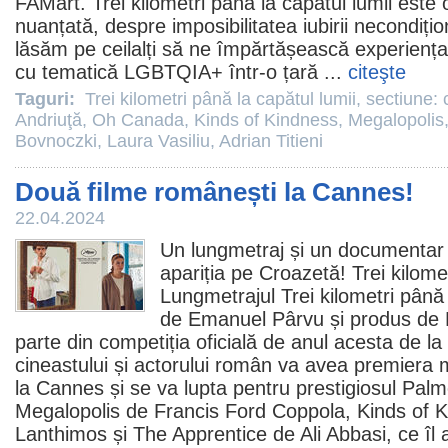
FAMart.
Trei kilometri până la capătul lumii
este 
nuanțată, despre imposibilitatea iubirii necondiți
lăsăm pe ceilalți să ne împărtășească experiența
cu tematică LGBTQIA+ într-o țară ...
citeşte
Taguri:
Trei kilometri până la capătul lumii
,
sectiune:
Andriuţă
,
Oh Canada
,
Kinds of Kindness
,
Megalopolis
Bovnoczki
,
Laura Vasiliu
,
Adrian Titieni
Două filme românești la Cannes!
22.04.2024
Un lungmetraj și un documentar 
apariția pe Croazetă! Trei kilome
Lungmetrajul Trei kilometri până 
de
Emanuel Pârvu
și produs de
parte din competiția oficială de anul acesta de 
cineastului și actorului român va avea premiera 
la Cannes și se va lupta pentru prestigiosul Pal
Megalopolis
de Francis Ford Coppola,
Kinds of 
Lanthimos și
The Apprentice
de Ali Abbasi, ce îl