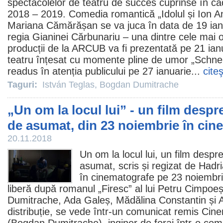
spectacolelor de teatru de succes cuprinse în cad
2018 – 2019. Comedia romantică „Idolul și Ion A
Mariana Cămărășan se va juca în data de 19 ianua
regia Gianinei Cărbunariu – una dintre cele mai or
producții de la ARCUB va fi prezentată pe 21 ianu
teatru înțesat cu momente pline de umor „Schneid
readus în atenția publicului pe 27 ianuarie...
cite
Taguri:
István Teglas
,
Bogdan Dumitrache
„Un om la locul lui” - un film despre
de asumat, din 23 noiembrie în cin
20.11.2018
Un om la locul lui
, un
film
despre 
asumat, scris și regizat de
Hadr
în
cinematografe
pe 23 noiembr
liberă după romanul „Firesc” al lui
Petru Cimpoe
Dumitrache
, Ada Galeș,
Mădălina Constantin
și
A
distribuție, se vede într-un comunicat remis Ci