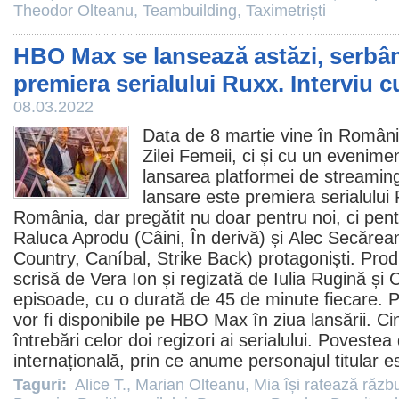
Theodor Olteanu
,
Teambuilding
,
Taximetriști
HBO Max se lansează astăzi, serbâ
premiera serialului Ruxx. Interviu cu
08.03.2022
Data de 8 martie vine în Români
Zilei Femeii, ci și cu un eveniment
lansarea platformei de stream
lansare este premiera serialului
România, dar pregătit nu doar pentru noi, ci pent
Raluca Aprodu
(
Câini
,
În derivă
) și
Alec Secărea
Country
,
Caníbal
,
Strike Back
) protagoniști. Pro
scrisă de Vera Ion și regizată de
Iulia Rugină
și
O
episoade, cu o durată de 45 de minute fiecare.
P
vor fi disponibile pe HBO Max în ziua lansării
. Ci
întrebări celor doi regizori ai serialului. Poveste
internațională, prin ce anume personajul titular es
Taguri:
Alice T.
,
Marian Olteanu
,
Mia își ratează răz