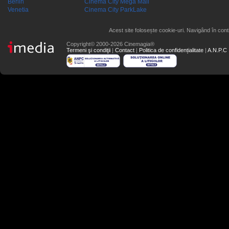
Berlin
Cinema City Mega Mall
Venetia
Cinema City ParkLake
Acest site folosește cookie-uri. Navigând în conti
Copyright© 2000-2026 Cinemagia®
Termeni şi condiţii
|
Contact
|
Politica de confidențialitate
|
A.N.P.C