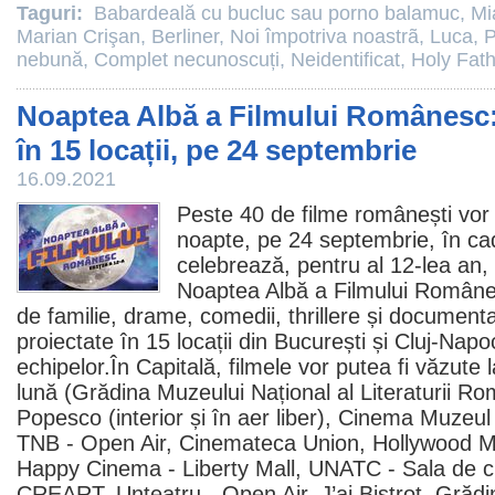
Taguri:
Babardeală cu bucluc sau porno balamuc
,
Mi
Marian Crişan
,
Berliner
,
Noi împotriva noastrã
,
Luca
,
P
nebună
,
Complet necunoscuți
,
Neidentificat
,
Holy Fat
Noaptea Albă a Filmului Românesc:
în 15 locații, pe 24 septembrie
16.09.2021
Peste 40 de
filme
românești vor r
noapte, pe 24 septembrie, în ca
celebrează, pentru al 12-lea an,
Noaptea Albă a Filmului Române
de familie, drame, comedii, thrillere și documenta
proiectate în 15 locații din București și Cluj-Nap
echipelor.În Capitală,
filmele
vor putea fi văzute 
lună (Grădina Muzeului Național al Literaturii R
Popesco (interior și în aer liber), Cinema Muzeul
TNB - Open Air, Cinemateca Union, Hollywood Mul
Happy Cinema - Liberty Mall, UNATC - Sala de 
CREART, Unteatru - Open Air, J’ai Bistrot, Grădi