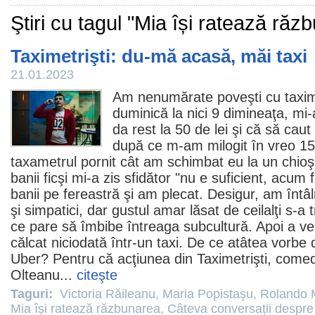
Ştiri cu tagul "Mia își ratează răz
Taximetrişti: du-mă acasă, măi taxi
21.01.2023
Am nenumărate poveşti cu taximet
duminică la nici 9 dimineaţa, mi
da rest la 50 de lei şi că să cau
după ce m-am milogit în vreo 15 
taxametrul pornit cât am schimbat eu la un chio
banii ficşi mi-a zis sfidător "nu e suficient, acum
banii pe fereastră şi am plecat. Desigur, am întâlni
şi simpatici, dar gustul amar lăsat de ceilalţi s-a
ce pare să îmbibe întreaga subcultură. Apoi a ve
călcat niciodată într-un taxi. De ce atâtea vorbe d
Uber? Pentru că acţiunea din Taximetrişti, comed
Olteanu
...
citeşte
Taguri:
Victoria Răileanu
,
Maria Popistaşu
,
Rolando 
Mia își ratează răzbunarea
,
Câteva conversații despre 