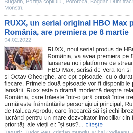
Bugarin
,
Poziţia copilului
,
Pororoca
,
Bogdan Dumitrac
Monștri.
RUXX, un serial original HBO Max 
România, are premiera pe 8 martie
04.02.2022
RUXX
, noul serial produs de HB
România, va avea premiera pe 8
lansarea noii platforme de strea
HBO Max, scrisă de
Vera Ion
și
și
Octav Gheorghe
, are opt episoade, cu o dura
fiecare. Primele două episoade vor fi disponibil
lansării. Ruxx este o dramă modernă despre relați
România, care trăiește într-o țară prinsă între trec
urmărește frământările personajului principal, R
de
Raluca Aprodu
, care încearcă să își echilibrez
lucrând pentru un mare dezvoltator imobiliar din B
priorități ale vieții ei: își sus?...
citeşte
Taguri:
Tudor Reu
,
cristian mungiu
,
Mihai Codleanu
,