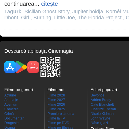
continuarea...
citeşte
Taguri:
Sicilian Ghost Story
,
Jupiter holdja
,
Kornél M
Dhont
,
Girl
,
Burning
,
Little Joe
,
The Florida Project
,
C
Descarcă aplicaţia Cinemagia
Filme pe genuri
Filme noi
Actori populari
Acţiune
Filme 2028
Beyoncé
Animaţie
Filme 2027
Adrien Brody
Aventuri
Filme 2026
Cate Blanchett
Comedie
Filme 2025
Charlize Theron
Crimă
Premiere cinema
Nicole Kidman
Documentar
Filme la TV
John Wayne
Dragoste
Filme pe DVD
Născuţi azi
Dramă
Filme pe Blu-ray
Trailere filme