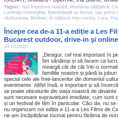
Taguri:
Noi împotriva noastrã
,
România sălbatică
,
Cop
Luminiţa Gheorghiu
,
Babardeală cu bucluc sau porno
răzbunarea
,
Berliner
,
În mijlocul meu vocea
,
Luca
,
Pup
Începe cea de-a 11-a ediție a Les F
Bucarest outdoor, drive-in și online
23.10.2020
„Desigur, cel mai important în p
fim sănătoși și să facem ca lucru
meargă cât de cât într-o normalit
familiile noastre și până la joburi
special cele ale free-lancerilor din domeniul cultur
evenimente. Altfel însă, e important și să încer
se poate obiceiurile din viața noastră de dinainte 
sunt necesare supraviețuirii imediate, cum sunt c
și un festival de
film
în particular. Căci da, nu se
nu organizam noi ediția a 11-a a Les Films de C
ne-am încăpățânat tocmai pentru fărâma de norm