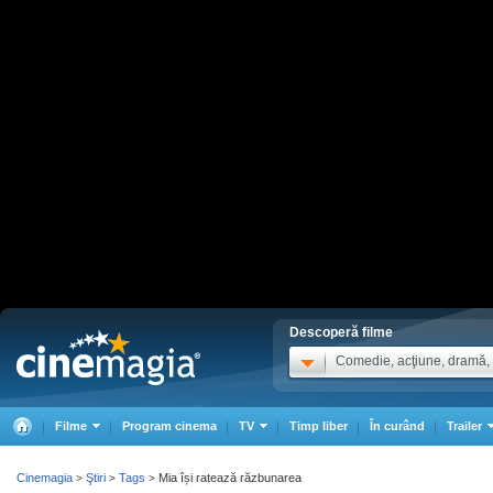
Descoperă filme
Comedie, acţiune, dramă, .
Filme
Program cinema
TV
Timp liber
În curând
Trailer
Cinemagia
Ştiri
Tags
Mia își ratează răzbunarea
>
>
>