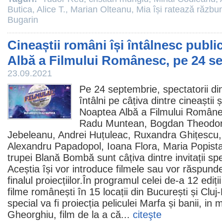
Butica
,
Alice T.
,
Marian Olteanu
,
Mia își ratează răzbu
Bugarin
Cineaștii români își întâlnesc publi
Albă a Filmului Românesc, pe 24 s
23.09.2021
Pe 24 septembrie, spectatorii din 
întâlni pe câțiva dintre cineaștii 
Noaptea Albă a Filmului Române
Radu Muntean
,
Bogdan Theodor
Jebeleanu
,
Andrei Huțuleac
,
Ruxandra Ghițescu
Alexandru Papadopol
,
Ioana Flora
,
Maria Popist
trupei Blană Bombă sunt câțiva dintre invitații spe
Aceștia își vor introduce
filmele
sau vor răspunde î
finalul proiecțiilor.În programul celei de-a 12 ediț
filme
românești în 15 locații din București și Cl
special va fi proiecția peliculei
Marfa și banii
, in
Gheorghiu,
film
de la a că...
citeşte