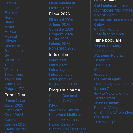
Familie
Filme româneşti
Bad Lieutenant: Tokyo
Fantastic
Filme indiene
Your Mother Your Mother 
Film noir
Filme 2026
Violent Night 2
Horror
Filme noi 2026
Nelson-san, anata wa hit
Istoric
Actiune 2026
Buddy
Mister
Comedie 2026
All Night Wrong
Muzică
Dragoste 2026
3 zile în septembrie
Muzical
Horror 2026
Filme populare
Război
Indiene 2026
Romantic
Project Hail Mary
Româneşti 2026
Scurt metraj
În pielea mea
Index filme
SF
Wuthering Heights
Stand Up
Index 2026
Obsession
Thriller
Index 2025
Crime 101
Western
Index acţiune
Kîzîm
Taguri filme
Index comedie
Hoppers
Taguri stiri
Actori populari
The Secret Agent
Arhiva stiri
Regizori populari
Good Luck, Have Fun, D
Program TV
Scream 7
Program cinema
How to Make a Killing
Premii filme
Cinema Bucuresti
Cazul Samca
Premii Oscar
Cinema City Cotroceni
Dolce far niente
Oscar 2026
IMAX
The Last Viking
Oscar 2025
Movieplex Cinema
Kill Bill: The Whole Blood
Oscar 2024
Hollywood Multiplex
The Bride!
Cannes
Cineplexx Baneasa
Cold Storage
Cannes 2026
Happy Cinema
Globul de Aur
Cinema City Sun Plaza