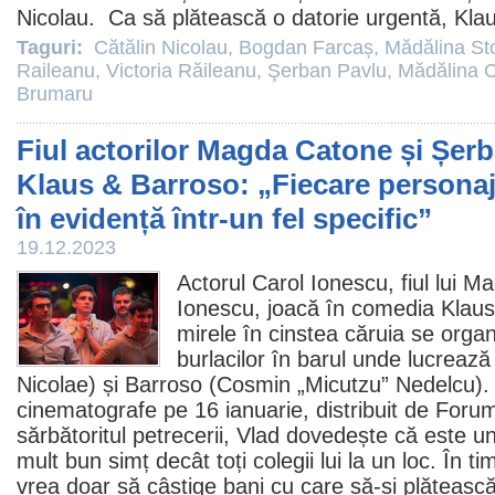
Nicolau
. Ca să plătească o datorie urgentă, Klau
Taguri:
Cătălin Nicolau
,
Bogdan Farcaș
,
Mădălina St
Raileanu
,
Victoria Răileanu
,
Şerban Pavlu
,
Mădălina C
Brumaru
Fiul actorilor Magda Catone și Șerb
Klaus & Barroso: „Fiecare personaj 
în evidență într-un fel specific”
19.12.2023
Actorul
Carol Ionescu
, fiul lui
Ma
Ionescu
, joacă în comedia Klaus 
mirele în cinstea căruia se orga
burlacilor în barul unde lucrează 
Nicolae
) și Barroso (Cosmin „Micutzu” Nedelcu). 
cinematografe
pe 16 ianuarie, distribuit de For
sărbătoritul petrecerii, Vlad dovedește că este un 
mult bun simț decât toți colegii lui la un loc. În 
vrea doar să câștige bani cu care să-și plăteasc