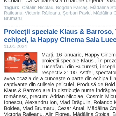
Nicolau
. Ca să plătească o datorie urgentă, Klau
Taguri:
Cătălin Nicolau
,
Bogdan Farcaș
,
Mădălina St
Raileanu
,
Victoria Răileanu
,
Şerban Pavlu
,
Mădălina C
Brumaru
Proiecții speciale Klaus & Barroso,
echipei, la Happy Cinema Sala Luce
11.01.2024
Marți, 16 ianuarie, Happy
Cinem
proiecții speciale
Klaus
, în prez
Luceafărul din București, începâ
respectiv 21:00. Astfel, spectator
avea ocazia de a cunoaște o parte din echipa filmu
captivante din culisele peliculei. Produsă de Bol
Klaus & Barroso are în distribuție nume îndrăgit
românesc, precum:
Adrian Nicolae
,
Cosmin Micu
Ionescu
,
Alexandru Ion
,
Vlad Drăgulin
,
Rolando 
Boldea
,
Vlad Brumaru
,
Cezar Antal
,
Mădălina Cr
Victoria Raileanu
,
Alin Florea
,
Mădălina Stoica
,
B