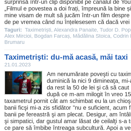
surprinsă într-un clip disponibil pe canalul de Y
„
Filmul
e povestea a doi frați, împreună la bine ș
mine visam de mult să jucăm într-un
film
despre 
de pe vremea când nu înțelesesem că dacă vrei 
Taguri:
Taximetriști
,
Alexandra Panaite
,
Tudor D. Po
Alex Mircioi
,
Bogdan Farcaș
,
Mădălina Stoica
,
Codrin
Brumaru
Taximetrişti: du-mă acasă, măi taxi
21.01.2023
Am nenumărate poveşti cu taximet
duminică la nici 9 dimineaţa, mi
da rest la 50 de lei şi că să cau
după ce m-am milogit în vreo 15 
taxametrul pornit cât am schimbat eu la un chio
banii ficşi mi-a zis sfidător "nu e suficient, acum
banii pe fereastră şi am plecat. Desigur, am întâlni
şi simpatici, dar gustul amar lăsat de ceilalţi s-a
ce pare să îmbibe întreaga subcultură. Apoi a ve