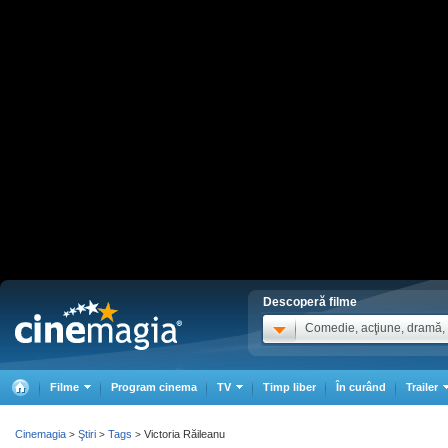
Descoperă filme
Comedie, acţiune, dramă, .
Filme
Program cinema
TV
Timp liber
În curând
Trailer
Cinemagia
Ştiri
Tags
Victoria Răileanu
>
>
>