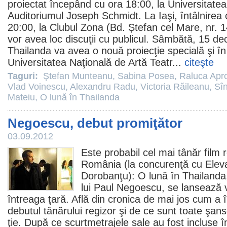
proiectat începând cu ora 18:00, la Universitatea
Auditoriumul Joseph Schmidt. La Iaşi, întâlnirea c
20:00, la Clubul Zona (Bd. Ștefan cel Mare, nr. 1
vor avea loc discuţii cu publicul. Sâmbătă, 15 de
Thailanda va avea o nouă proiecţie specială şi în
Universitatea Naţională de Artă Teatr...
citeşte
Taguri:
Ştefan Munteanu
,
Sabina Posea
,
Raluca Apr
Vlad Voinescu
,
Alexandru Radu
,
Victoria Răileanu
,
Sîn
Mateiu
,
O lună în Thailanda
Negoescu, debut promiţător
03.09.2012
Este probabil cel mai tânăr
film
r
România (la concurenţă cu Eleva
Dorobanţu):
O lună în Thailanda
lui
Paul Negoescu
, se lansează 
întreaga ţară. Află din cronica de mai jos cum a
debutul tânărului regizor şi de ce sunt toate şan
ţie. După ce scurtmetrajele sale au fost incluse în 