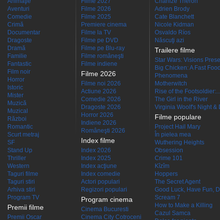
Animaţie
Filme 2027
Charlize Theron
Aventuri
Filme 2026
Adrien Brody
Comedie
Filme 2025
Cate Blanchett
Crimă
Premiere cinema
Nicole Kidman
Documentar
Filme la TV
Osvaldo Ríos
Dragoste
Filme pe DVD
Născuţi azi
Dramă
Filme pe Blu-ray
Trailere filme
Familie
Filme româneşti
Star Wars: Visions Presen
Fantastic
Filme indiene
Big Chicken: A Fast Food
Film noir
Filme 2026
Phenomena
Horror
Filme noi 2026
Motherwitch
Istoric
Actiune 2026
Rise of the Footsoldier:..
Mister
Comedie 2026
The Girl in the River
Muzică
Dragoste 2026
Virginia Woolf's Night &
Muzical
Horror 2026
Filme populare
Război
Indiene 2026
Romantic
Project Hail Mary
Româneşti 2026
Scurt metraj
În pielea mea
Index filme
SF
Wuthering Heights
Stand Up
Index 2026
Obsession
Thriller
Index 2025
Crime 101
Western
Index acţiune
Kîzîm
Taguri filme
Index comedie
Hoppers
Taguri stiri
Actori populari
The Secret Agent
Arhiva stiri
Regizori populari
Good Luck, Have Fun, D
Program TV
Scream 7
Program cinema
How to Make a Killing
Premii filme
Cinema Bucuresti
Cazul Samca
Premii Oscar
Cinema City Cotroceni