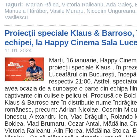
Taguri:
Marian Râlea
,
Victoria Raileanu
,
Ada Galeş
,
Manuela Hărăbor
,
Vasile Muraru
,
Nicodim Ungureanu
Vasilescu
Proiecții speciale Klaus & Barroso,
echipei, la Happy Cinema Sala Luce
11.01.2024
Marți, 16 ianuarie, Happy
Cinem
proiecții speciale
Klaus
, în prez
Luceafărul din București, începâ
respectiv 21:00. Astfel, spectator
avea ocazia de a cunoaște o parte din echipa filmu
captivante din culisele peliculei. Produsă de Bol
Klaus & Barroso are în distribuție nume îndrăgit
românesc, precum:
Adrian Nicolae
,
Cosmin Micu
Ionescu
,
Alexandru Ion
,
Vlad Drăgulin
,
Rolando 
Boldea
,
Vlad Brumaru
,
Cezar Antal
,
Mădălina Cr
Victoria Raileanu
,
Alin Florea
,
Mădălina Stoica
,
B