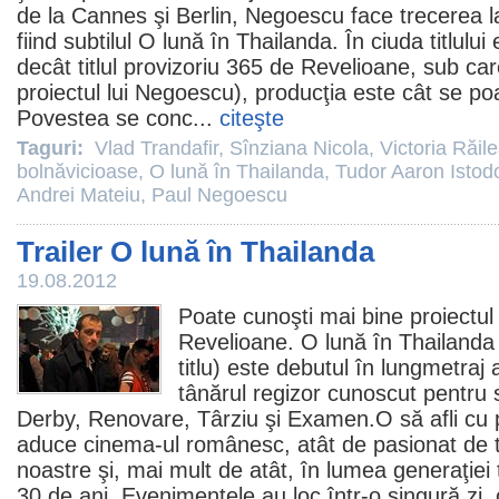
de la Cannes şi Berlin, Negoescu face trecerea la
fiind subtilul O lună în Thailanda. În ciuda titlului
decât titlul provizoriu 365 de Revelioane, sub c
proiectul lui Negoescu), producţia este cât se 
Povestea se conc...
citeşte
Taguri:
Vlad Trandafir
,
Sînziana Nicola
,
Victoria Răil
bolnăvicioase
,
O lună în Thailanda
,
Tudor Aaron Istod
Andrei Mateiu
,
Paul Negoescu
Trailer O lună în Thailanda
19.08.2012
Poate cunoşti mai bine proiectu
Revelioane.
O lună în Thailanda
titlu) este debutul în lungmetraj a
tânărul regizor cunoscut pentru
Derby, Renovare, Târziu şi Examen.O să afli cu
aduce
cinema
-ul românesc, atât de pasionat de t
noastre şi, mai mult de atât, în lumea generaţiei t
30 de ani. Evenimentele au loc într-o singură zi,