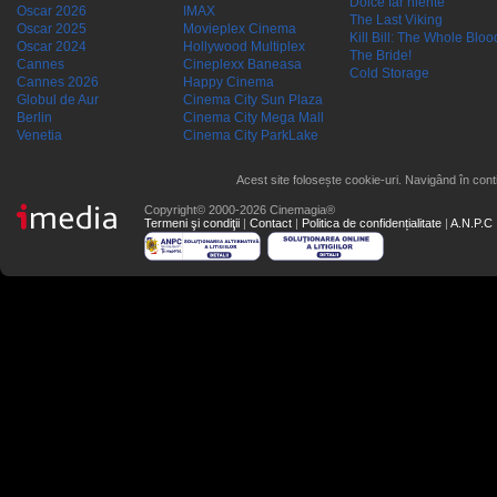
Dolce far niente
Oscar 2026
IMAX
The Last Viking
Oscar 2025
Movieplex Cinema
Kill Bill: The Whole Blood
Oscar 2024
Hollywood Multiplex
The Bride!
Cannes
Cineplexx Baneasa
Cold Storage
Cannes 2026
Happy Cinema
Globul de Aur
Cinema City Sun Plaza
Berlin
Cinema City Mega Mall
Venetia
Cinema City ParkLake
Acest site folosește cookie-uri. Navigând în conti
Copyright© 2000-2026 Cinemagia®
Termeni şi condiţii
|
Contact
|
Politica de confidențialitate
|
A.N.P.C