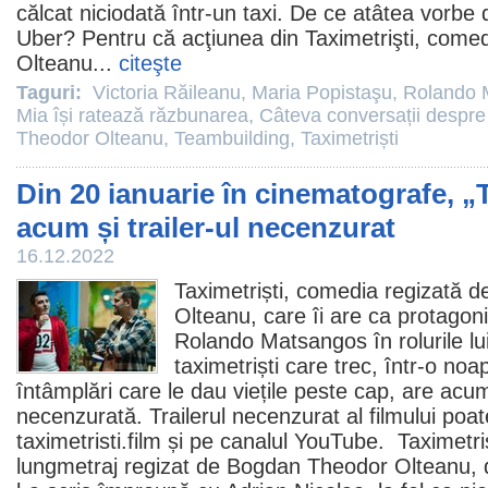
călcat niciodată într-un taxi. De ce atâtea vorbe d
Uber? Pentru că acţiunea din Taximetrişti, comed
Olteanu
...
citeşte
Taguri:
Victoria Răileanu
,
Maria Popistaşu
,
Rolando 
Mia își ratează răzbunarea
,
Câteva conversații despre 
Theodor Olteanu
,
Teambuilding
,
Taximetriști
Din 20 ianuarie în cinematografe, „T
acum și trailer-ul necenzurat
16.12.2022
Taximetriști
, comedia regizată 
Olteanu
, care îi are ca protagon
Rolando Matsangos
în rolurile lu
taximetriști care trec, într-o noa
întâmplări care le dau viețile peste cap, are ac
necenzurată
. Trailerul necenzurat al filmului poat
taximetristi.
film
și pe canalul
YouTube
. Taximetriș
lungmetraj regizat de Bogdan Theodor Olteanu, 