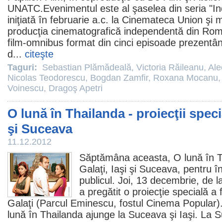
UNATC.Evenimentul este al şaselea din seria "I
iniţiată în februarie a.c. la Cinemateca Union şi
producţia cinematografică independentă din Ro
film
-omnibus format din cinci episoade prezentân
d...
citeşte
Taguri:
Sebastian Plămădeală
,
Victoria Răileanu
,
Ale
Nicolas Teodorescu
,
Bogdan Zamfir
,
Roxana Mocanu
Voinescu
,
Dragoş Apetri
O lună în Thailanda - proiecţii specia
şi Suceava
11.12.2012
Săptămâna aceasta,
O lună în 
Galaţi, Iaşi şi Suceava, pentru în
publicul. Joi, 13 decembrie, de 
a pregătit o proiecţie specială a 
Galaţi (Parcul Eminescu, fostul
Cinema
Popular).
lună în Thailanda ajunge la Suceava şi Iaşi. La