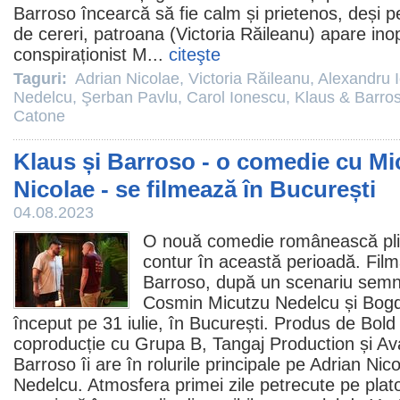
Barroso încearcă să fie calm și prietenos, deși pet
de cereri, patroana (
Victoria Răileanu
) apare inop
conspiraționist M...
citeşte
Taguri:
Adrian Nicolae
,
Victoria Răileanu
,
Alexandru 
Nedelcu
,
Şerban Pavlu
,
Carol Ionescu
,
Klaus & Barro
Catone
Klaus și Barroso - o comedie cu Mi
Nicolae - se filmează în București
04.08.2023
O nouă
comedie
românească plin
contur în această perioadă. Film
Barroso
, după un scenariu sem
Cosmin Micutzu Nedelcu
și
Bogd
început pe 31 iulie, în București. Produs de Bol
coproducție cu Grupa B, Tangaj Production și Av
Barroso îi are în rolurile principale pe Adrian Ni
Nedelcu. Atmosfera primei zile petrecute pe plato