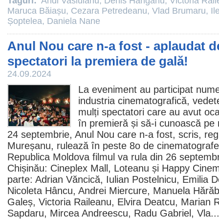
Taguri:
Andi Vasluianu
,
Denis Hanganu
,
Victoria Rai
Maruca Băiașu
,
Cezara Petredeanu
,
Vlad Brumaru
,
Il
Șoptelea
,
Daniela Nane
Anul Nou care n-a fost - aplaudat d
spectatori la premiera de gală!
24.09.2024
La eveniment au participat numer
industria cinematografică, vedete,
mulți spectatori care au avut o
în premieră și să-i cunoască pe r
24 septembrie,
Anul Nou care n-a fost
, scris, r
Mureșanu, rulează în peste 8o de
cinematografe
Republica Moldova
filmul
va rula din 26 septembr
Chișinău: Cineplex Mall, Loteanu și Happy
Cine
parte:
Adrian Văncică
,
Iulian Postelnicu
, Emilia D
Nicoleta Hâncu, Andrei Miercure,
Manuela Hărăb
Galeș
,
Victoria Raileanu
,
Elvira Deatcu
,
Marian 
Sapdaru, Mircea Andreescu,
Radu Gabriel
, Vla..