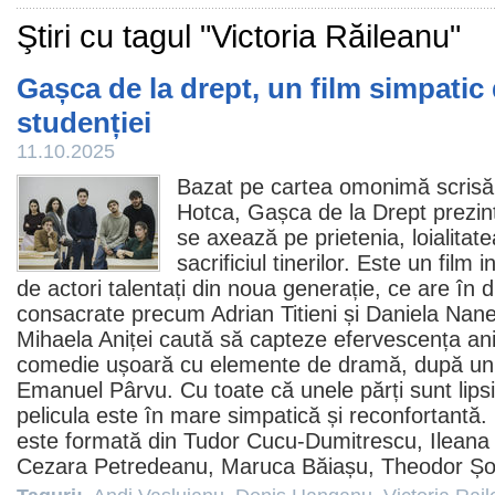
Ştiri cu tagul "Victoria Răileanu"
Gașca de la drept, un film simpatic 
studenției
11.10.2025
Bazat pe cartea omonimă scrisă 
Hotca,
Gașca de la Drept
prezin
se axează pe prietenia, loialitate
sacrificiul tinerilor. Este un
film
in
de actori talentați din noua generație, ce are în d
consacrate precum
Adrian Titieni
și
Daniela Nan
Mihaela Aniței caută să capteze efervescența anil
comedie
ușoară cu elemente de dramă, după un
Emanuel Pârvu. Cu toate că unele părți sunt lipsi
pelicula este în mare simpatică și reconfortantă. 
este formată din
Tudor Cucu-Dumitrescu
,
Ileana
Cezara Petredeanu
,
Maruca Băiașu
,
Theodor Șo