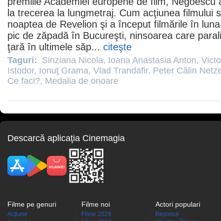
premiile
Academiei europene de
film
, Negoescu a
la trecerea la lungmetraj. Cum acţiunea filmului 
noaptea de Revelion şi a început filmările în lu
pic de zăpadă în Bucureşti, ninsoarea care paral
ţară în ultimele săp...
citeşte
Taguri:
Sinziana Nicola
,
Ioana Anastasia Anton
,
Victo
Istodor
,
Ionuţ Grama
,
Vlad Trandafir
,
Peter Călin Netze
Ce faci?
,
Medalia de onoare
Descarcă aplicaţia Cinemagia
Filme pe genuri
Filme noi
Actori populari
Acţiune
Filme 2028
Beyoncé