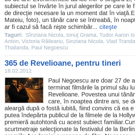
subiectul se învârte în jurul alegerilor pe care le
de direcţie necesare la un moment dat în viaţă.E
Mateiu
, foto), un tânăr care se întreabă, în noa
ar fi cazul să facă nişte schimbăr...
citeşte
Taguri:
Sînziana Nicola
,
Ionuţ Grama
,
Tudor Aaron Is
Anton
,
Victoria Răileanu
,
Sinziana Nicola
,
Vlad Trandaf
Thailanda
,
Paul Negoescu
365 de Revelioane, pentru tineri
18.02.2012
Paul Negoescu
are doar 27 de an
terminat filmările la primul său 
Revelioane
. Povestea unui tânăr
care, în noaptea dintre ani, se d
aleargă după o fostă iubită, fiind convins că ea e
putea îndepărta publicul de la
filmele
de la Hollyw
premieră autohtonă cu acest subiect familiar.Cu
scurtmetraje selecţionate la festivalul de la Berlin