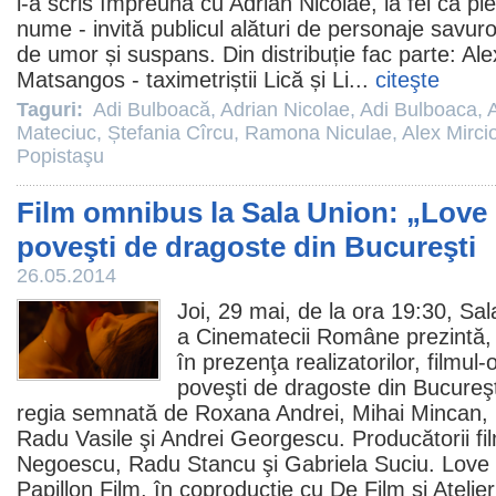
l-a scris împreună cu
Adrian Nicolae
, la fel ca p
nume - invită publicul alături de personaje savuro
de umor și suspans. Din distribuție fac parte: Al
Matsangos - taximetriștii Lică și Li...
citeşte
Taguri:
Adi Bulboacă
,
Adrian Nicolae
,
Adi Bulboaca
,
Mateciuc
,
Ștefania Cîrcu
,
Ramona Niculae
,
Alex Mircio
Popistaşu
Film omnibus la Sala Union: „Love 
poveşti de dragoste din Bucureşti
26.05.2014
Joi, 29 mai, de la ora 19:30, Sa
a Cinematecii Române prezintă, 
în prezenţa realizatorilor,
filmul
-
poveşti de dragoste din Bucureşt
regia semnată de
Roxana Andrei
,
Mihai Mincan
,
Radu Vasile
şi
Andrei Georgescu
. Producătorii f
Negoescu
,
Radu Stancu
şi
Gabriela Suciu
. Love
Papillon
Film
, în coproducţie cu De Film şi Atelie