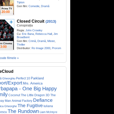
Tipton
Gen film:
Comedie
,
Dramă
Prima TV
20:00
Closed Circuit
(2013)
Conspirația
Regia:
John Crowley
Cu:
Eric Bana
,
Rebecca Hall
,
Jim
Broadbent
Gen film:
Crimă
,
Dramă
,
Mister
,
ro Cinema
Thriller
23:00
Distribuitor:
Ro Image 2000
,
Prorom
toate filmele »
eCloud
Parkland
Perfect 10
că Gheorghiu
ort/Export
Mrs. America
rbapapa - One Big Happy
mily
Coconut The Little Dragon 3D
The
Defiance
way Man
Animal Factory
The Fugitive
Iuliana
ica Gheorghe
The Rundown
nescu
Liam McIntyre