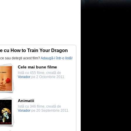
te cu How to Train Your Dragon
lace sau deteşti acest film?
Adaugă-l într-o listă!
Cele mai bune filme
listă cu 455 filme, creată de
Vorador
pe 2 Octombrie 2011
Animatii
listă cu 346 filme, creată de
Vorador
pe 20 Septembrie 2011