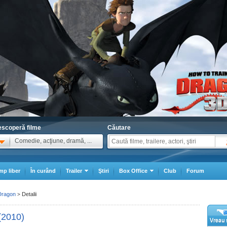
scoperă filme
Căutare
Comedie, acţiune, dramă, ...
mp liber
În curând
Trailer
Ştiri
Box Office
Club
Forum
Dragon
Detalii
>
(2010)