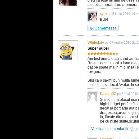
cred ca este un film de desen a
astept cu nerabdare premiera
sym
pe 5 iunie 2010 14:4
BUN
White.Lily
pe 07 Aprilie 2010 21:
Super super
Am fost prima data cand am fos
Recunosc, nu sunt o fana a de
dat pe spate mai nimic. Insa Ho
revigorant.
Stiu ca o sa-mi pun multa lume
mult chiar si decat Avatar. In s
Katalin02
pe 3 mai 2010
Și mie mi-a plăcut mai m
high budget perfect în 
decât la porcăria aia b
dragostea,arcurile și n
tu, făcute din oțel..ca 
lor cu niște sulițe,scutur
... Vezi toate comentariile (4 co