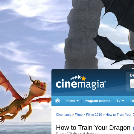
De
Filme
Program cinema
TV
Ti
Cinemagia
Filme
Filme 2010
How to Train Your 
>
>
>
How to Train Your Dragon
Cum să îți dresezi dragonul