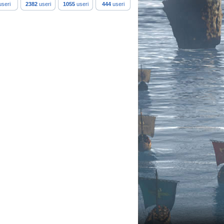
seri
2382
useri
1055
useri
444
useri