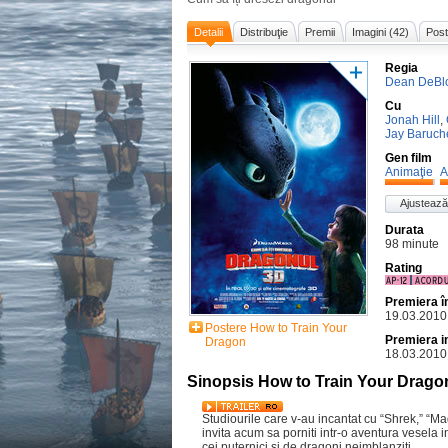
Detalii
Distribuţie
Premii
Imagini (42)
Post
Regia
Dean DeBl
Cu
Jonah Hill
,
Jay Baruch
Gen film
Animaţie
A
Ajustează
Durata
98 minute
Rating
Premiera 
19.03.2010
Postere How to Train Your
Premiera i
Dragon
18.03.2010
Sinopsis How to Train Your Drago
Studiourile care v-au incantat cu “Shrek,” “
invita acum sa porniti intr-o aventura vesela 
cei puternici si de dragoni neimblanziti.