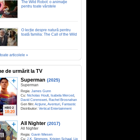
The Wild Robot: o animaţie
pentru toate vârstele
O lecție despre natură pentru
toată familia: The Call of the Wild
toate articolele »
me de urmărit la TV
Superman
(2025)
Superman
Regia:
James Gunn
Cu:
Nicholas Hoult
,
Isabela Merced
,
,
David Corenswet
Rachel Brosnahan
Gen film:
Acţiune
,
Aventuri
,
Fantastic
HBO 2
Distribuitor:
Vertical Entertainment
18:20
All Nighter
(2017)
All Nighter
Regia:
Gavin Wiesen
Cu:
J.K. Simmons
,
Kristen Schaal
,
Lio