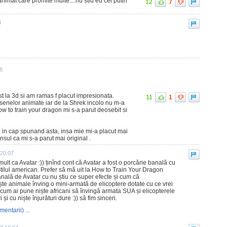
nimat care promite multe....nu stiu eu cel putin
12
7
4
28
t la 3d si am ramas f placut impresionata.
11
1
senelor animate iar de la Shrek incolo nu m-a
w to train your dragon mi s-a parut deosebit si
 in cap spunand asta, insa mie mi-a placut mai
ensul ca mi s-a parut mai original .
 20:07
ult ca Avatar :)) ținînd cont că Avatar a fost o porcărie banală cu
stilul american. Prefer să mă uit la How to Train Your Dragon
anală de Avatar cu nu știu ce super efecte și cum că
iște animale înving o mini-armată de elicoptere dotate cu ce vrei
și cum ai pune niște africani să învingă armata SUA și elicopterele
i și cu niște înjurături dure :)) să fim sinceri.
mentarii) ...