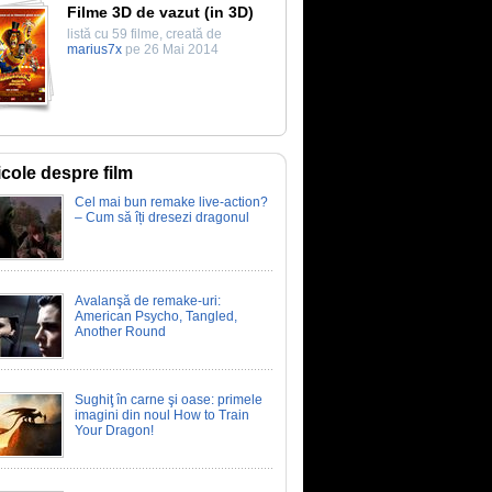
Filme 3D de vazut (in 3D)
listă cu 59 filme, creată de
marius7x
pe 26 Mai 2014
icole despre film
Cel mai bun remake live-action?
– Cum să îți dresezi dragonul
Avalanşă de remake-uri:
American Psycho, Tangled,
Another Round
Sughiţ în carne şi oase: primele
imagini din noul How to Train
Your Dragon!