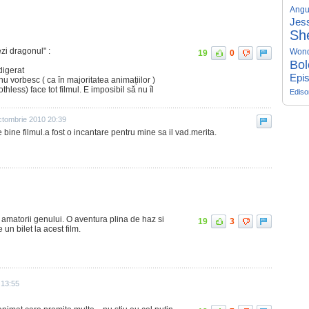
Angu
Jess
Sh
zi dragonul" :
Won
19
0
Bol
digerat
Epis
u vorbesc ( ca în majoritatea animațiilor )
othless) face tot filmul. E imposibil să nu îl
Edis
ctombrie 2010 20:39
e bine filmul.a fost o incantare pentru mine sa il vad.merita.
 amatorii genului. O aventura plina de haz si
19
3
 un bilet la acest film.
 13:55