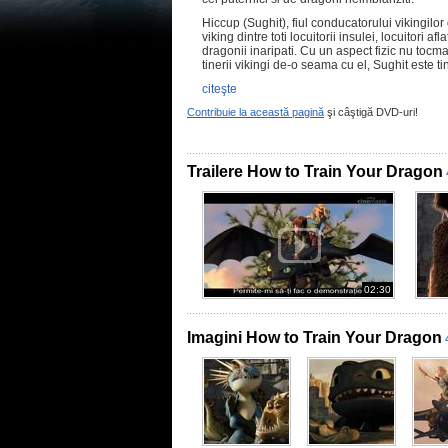
Hiccup (Sughit), fiul conducatorului vikingilor
viking dintre toti locuitorii insulei, locuitori a
dragonii inaripati. Cu un aspect fizic nu tocm
tinerii vikingi de-o seama cu el, Sughit este t
citeşte
Contribuie la această pagină
şi câştigă DVD-uri!
Trailere How to Train Your Dragon
02:30
Imagini How to Train Your Dragon