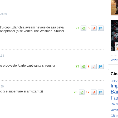
 09:46
tru copii..dar chia aveam nevoie de asa ceva
27
5
 conspiratiei (a se vedea The Wolfman, Shutter
P
2:13
Vezi 
te o poveste foarte captivanta si reusita
23
2
Cin
Petri
Imp
:30
Ba
city e super tare si amuzant :))
20
17
Fa
Rail
Veron
Căli