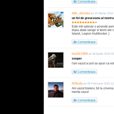
little_alinutza
pe 25 Martie 2010
un fel de greuceanu al nostru
Este intr-adevar o poveste pen
dupa atata sange si teorii ale
Island, Legion Hutrtlocker..)
hunt3r1989
pe 06 Aprilie 2010 0
sooper
l'am vazut si pot sa spun ca es
N0body
pe 09 Februarie 2010 12
Am vazut traileru 3d la cinema 
merita vazut