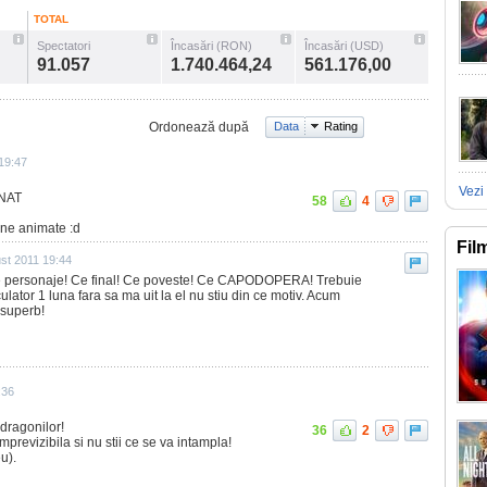
TOTAL
Spectatori
Încasări (RON)
Încasări (USD)
91.057
1.740.464,24
561.176,00
Ordonează după
Data
Rating
 19:47
Vezi 
UNAT
58
4
ne animate :d
Fil
st 2011 19:44
Ce personaje! Ce final! Ce poveste! Ce CAPODOPERA! Trebuie
culator 1 luna fara sa ma uit la el nu stiu din ce motiv. Acum
 superb!
:36
 dragonilor!
36
2
mprevizibila si nu stii ce se va intampla!
u).