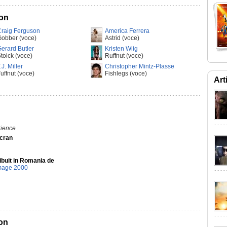
gon
Craig Ferguson
America Ferrera
obber (voce)
Astrid (voce)
erard Butler
Kristen Wiig
toick (voce)
Ruffnut (voce)
.J. Miller
Christopher Mintz-Plasse
uffnut (voce)
Fishlegs (voce)
Art
rience
Ecran
ibuit in Romania de
mage 2000
gon