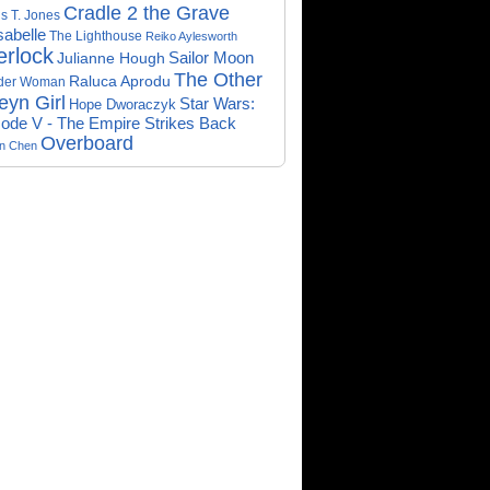
Cradle 2 the Grave
s T. Jones
abelle
The Lighthouse
Reiko Aylesworth
erlock
Sailor Moon
Julianne Hough
The Other
Raluca Aprodu
der Woman
eyn Girl
Star Wars:
Hope Dworaczyk
ode V - The Empire Strikes Back
Overboard
on Chen