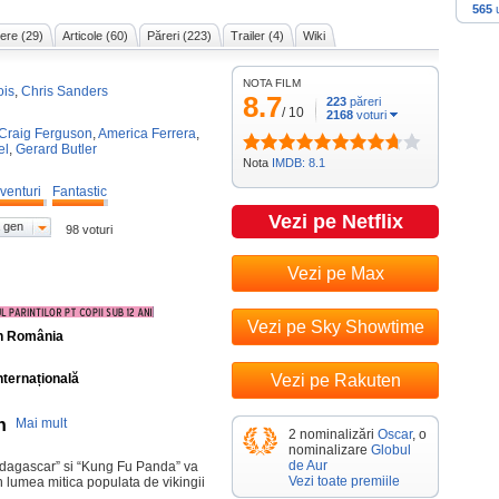
565
u
ere (29)
Articole (60)
Păreri (223)
Trailer (4)
Wiki
NOTA FILM
ois
,
Chris Sanders
8.7
223
păreri
/
10
2168
voturi
Craig Ferguson
,
America Ferrera
,
el
,
Gerard Butler
Nota
IMDB: 8.1
venturi
Fantastic
Vezi pe Netflix
 gen
98 voturi
Vezi pe Max
Vezi pe Sky Showtime
în România
nternațională
Vezi pe Rakuten
n
Mai mult
2 nominalizări
Oscar
, o
nominalizare
Globul
de Aur
Madagascar” si “Kung Fu Panda” va
Vezi toate premiile
in lumea mitica populata de vikingii