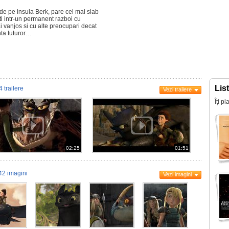
 de pe insula Berk, pare cel mai slab
flati intr-un permanent razboi cu
ai vanjos si cu alte preocupari decat
inta tuturor…
Lis
4 trailere
Vezi trailere
Îţi p
02:25
01:51
42 imagini
Vezi imagini