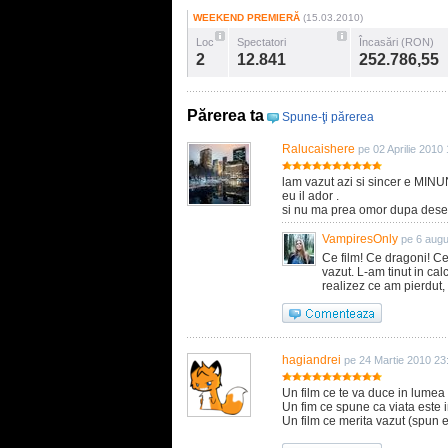
WEEKEND PREMIERĂ
(15.03.2010)
Loc
Spectatori
Încasări (RON)
2
12.841
252.786,55
Părerea ta
Spune-ţi părerea
Ralucaishere
pe 02 Aprilie 2010
lam vazut azi si sincer e MIN
eu il ador .
si nu ma prea omor dupa dese
VampiresOnly
pe 6 augu
Ce film! Ce dragoni! 
vazut. L-am tinut in cal
realizez ce am pierdut,
hagiandrei
pe 24 Martie 2010 23
Un film ce te va duce in lumea
Un fim ce spune ca viata este i
Un film ce merita vazut (spun e