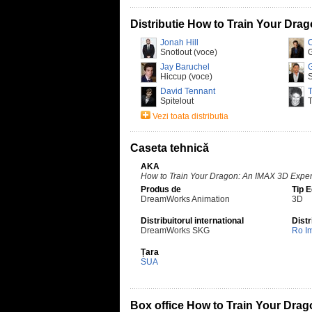
Distributie How to Train Your Dra
Jonah Hill
Snotlout (voce)
G
Jay Baruchel
G
Hiccup (voce)
S
David Tennant
T
Spitelout
T
Vezi toata distributia
Caseta tehnică
AKA
How to Train Your Dragon: An IMAX 3D Expe
Produs de
Tip 
DreamWorks Animation
3D
Distribuitorul international
Distr
DreamWorks SKG
Ro I
Țara
SUA
Box office How to Train Your Dra