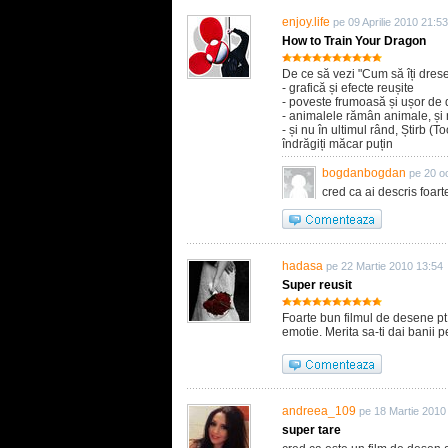
enjoy.life
pe 09 Aprilie 2010 21:53
How to Train Your Dragon
De ce să vezi "Cum să îți drese
- grafică și efecte reușite
- poveste frumoasă și ușor de 
- animalele rămân animale, și n
- și nu în ultimul rând, Știrb (To
îndrăgiți măcar puțin
bogdanbogdan
pe 20 o
cred ca ai descris foart
hadasa
pe 22 Martie 2010 13:54
Super reusit
Foarte bun filmul de desene pt
emotie. Merita sa-ti dai banii pe
andreea_109
pe 18 Martie 2010
super tare