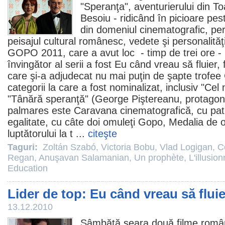
"Speranţa", aventurierului din T
Besoiu
- ridicând în picioare pes
din domeniul cinematografic, pers
peisajul cultural românesc, vedete şi personalită
GOPO
2011
, care a avut loc - timp de trei ore -
învingător al serii a fost
Eu când vreau să fluier, f
care şi-a adjudecat nu mai puţin de şapte trofe
categorii la care a fost nominalizat, inclusiv "Ce
"Tânără speranţă" (
George Piştereanu
, protagoni
palmares este
Caravana cinematografică
, cu pa
egalitate, cu câte doi omuleţi Gopo,
Medalia de 
luptătorului la t
...
citeşte
Taguri:
Zoltán Szabó
,
Victoria Bobu
,
Vlad Logigan
,
C
Regan
,
Anuşavan Salamanian
,
Un prophète
,
L'illusion
Education
Lider de top: Eu când vreau să fluier
13.12.2010
Sâmbătă seara două
filme
român