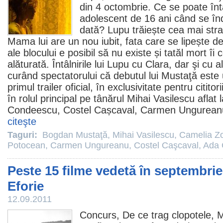
din 4 octombrie. Ce se poate în
adolescent de 16 ani când se în
dată? Lupu trăiește cea mai stra
Mama lui are un nou iubit, fata care se lipește de
ale blocului e posibil să nu existe și tatăl mort îi
alăturată. Întâlnirile lui Lupu cu Clara, dar şi cu al
curând spectatorului că debutul lui Mustaţă este
primul trailer oficial, în exclusivitate pentru citit
în rolul principal pe tânărul
Mihai Vasilescu
aflat 
Condeescu
, Costel Cașcaval,
Carmen Ungurean
citeşte
Taguri:
Bogdan Mustaţă
,
Mihai Vasilescu
,
Camelia Zo
Potocean
,
Carmen Ungureanu
,
Costel Caşcaval
,
Ada 
Peste 15 filme vedetă în septembri
Eforie
12.09.2011
Concurs
, De ce trag clopotele, 