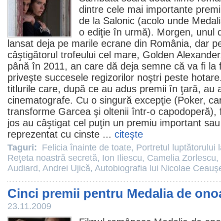
dintre cele mai importante
premi
de la Salonic (acolo unde
Medali
o ediţie în urmă).
Morgen
, unul 
lansat deja pe marile ecrane din România, dar p
câştigătorul trofeului cel mare, Golden Alexande
până în
2011
, an care dă deja semne că va fi la 
priveşte succesele regizorilor noştri peste hotar
titlurile care, după ce au adus
premii
în ţară, au a
cinematografe
. Cu o singură excepţie (
Poker
, ca
transforme
Garcea şi oltenii
într-o capodoperă),
jos au câştigat cel puţin un
premiu
important sau
reprezentat cu cinste ...
citeşte
Taguri:
Felicia înainte de toate
,
Portretul luptătorului 
Reţeta noastră secretă
,
Ion Iliescu
,
Camelia Zorlescu
,
Audiard
,
Andrei Ujică
,
Autobiografia lui Nicolae Ceauş
Cinci premii pentru Medalia de onoa
23.11.2009