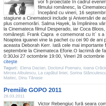
vor fi proiectate în cadrul even
filmului românesc, la Cinemateca
începând cu vineri, 16 septemb
stagiune a Cinematecii include şi Aniversări de ac
plus comemorări.
Salma Hayek
, la împlinirea vâ
la Cinemateca
filmul
Desperado
, iar
Coca Bloos
,
româneşti.
Frank Capra
e comemorat cu It` s a 
Noaptea iguanei
vine la pachet cu cei 90 de ani p
aceasta
Deborah Kerr
. Iată cele mai importante
septembrie la Cinemateca Eforie.O lacrimă de fa
0:30Joi 27 octombrie 19:00, Vineri 28 octombrie
citeşte
Taguri:
Elena Dacian
,
Doctorul Poenaru
,
Ioana Crăc
Mircea Albulescu
,
La capătul liniei
,
Sorina Stănculesc
Maitec
,
Dinu Tănase
Premiile GOPO 2011
28.03.2011
Victor Rebengiuc
fură seara com