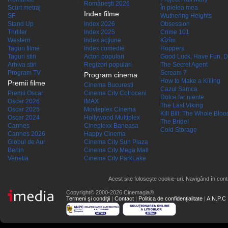
Româneşti 2026
Scurt metraj
În pielea mea
Index filme
SF
Wuthering Heights
Stand Up
Index 2026
Obsession
Thriller
Index 2025
Crime 101
Western
Index acţiune
Kîzîm
Taguri filme
Index comedie
Hoppers
Taguri stiri
Actori populari
Good Luck, Have Fun, D
Arhiva stiri
Regizori populari
The Secret Agent
Program TV
Scream 7
Program cinema
How to Make a Killing
Premii filme
Cinema Bucuresti
Cazul Samca
Premii Oscar
Cinema City Cotroceni
Dolce far niente
Oscar 2026
IMAX
The Last Viking
Oscar 2025
Movieplex Cinema
Kill Bill: The Whole Blood
Oscar 2024
Hollywood Multiplex
The Bride!
Cannes
Cineplexx Baneasa
Cold Storage
Cannes 2026
Happy Cinema
Globul de Aur
Cinema City Sun Plaza
Berlin
Cinema City Mega Mall
Venetia
Cinema City ParkLake
Acest site folosește cookie-uri. Navigând în conti
Copyright© 2000-2026 Cinemagia®
Termeni şi condiţii
|
Contact
|
Politica de confidențialitate
|
A.N.P.C