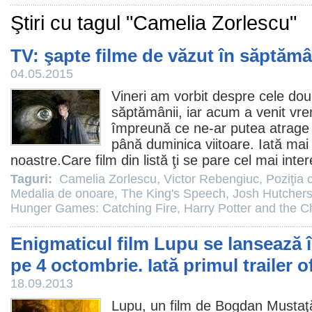
Ştiri cu tagul "Camelia Zorlescu"
TV: şapte filme de văzut în săptăm
04.05.2015
Vineri am vorbit despre
cele dou
săptămânii
, iar acum a venit v
împreună ce ne-ar putea atrage 
până duminica viitoare. Iată mai
noastre.Care
film
din listă ţi se pare cel mai inte
Taguri:
Camelia Zorlescu
,
Victor Rebengiuc
,
Poziţia c
Medalia de onoare
,
The King's Speech
,
Josh Hutcher
Hunger Games: Catching Fire
,
Harry Potter and the 
Enigmaticul film Lupu se lansează 
pe 4 octombrie. Iată primul trailer of
18.09.2013
Lupu
, un
film
de
Bogdan Mustaţ