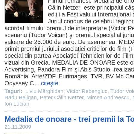
Filmul
românesc
Medalia de ono
Călin Netzer
, este principalul câ
ediţii a Festivalului Internaţional
Juriul condus de celebrul regizo
acordat filmului
premiul
de interpretare (
Victor R
scenariu (
Tudor Voican
) şi
premiul
special al juriu
valoare de 25.000 de euro. De asemenea, M
primit premiul juriului asociaţiei criticilor de
film
(F
special din partea Asociaţiei Tehnicienilor de
Film
vizual din Grecia. MEDALIA DE ONOARE este o 
Advertising, Pandora
Film
şi Abis Studio, realiza
România, Arte/ZDF, Eurimages, TVR, BV Mc Ca
Odyssey C...
citeşte
Taguri:
Liviu Mărghidan
,
Victor Rebengiuc
,
Tudor Voi
Radu Beligan
,
Peter Călin Netzer
,
Mircea Andreescu
,
Ion Lucian
Medalia de onoare - trei premii la T
21.11.2009