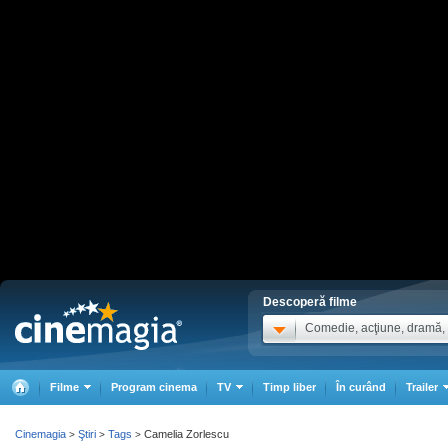
Descoperă filme
Comedie, acţiune, dramă, .
Filme
Program cinema
TV
Timp liber
În curând
Trailer
Cinemagia
Ştiri
Tags
Camelia Zorlescu
>
>
>