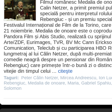
Filmul
românesc
Medalia de ono
Calin Netzer, a primit
premiul
pub
specială pentru interpretul rolulu
Rebengiuc
- și un
premiu
special
Festivalul Internațional de
Film
de la Torino, care
21 noiembrie. Medalia de onoare este o coproduc
Pandora
Film
și Abis Studio, realizată cu spriji
Arte/ZDF, Eurimages, TVR, BV Mc Cann Ericks
Comunication, Teleclub și cu participarea HBO R
lungmetraj al lui Călin Netzer, după multi-premia
comedie
neagră despre un pensionar din România 
Rebengiuc) care primește într-o bună zi o distinc
vitejie din timpul celui ...
citeşte
Taguri:
Peter Călin Netzer
,
Mircea Andreescu
,
Ion Lu
Rebengiuc
,
Medalia de onoare
,
Maria
,
Gabriel Spahiu
Solomon