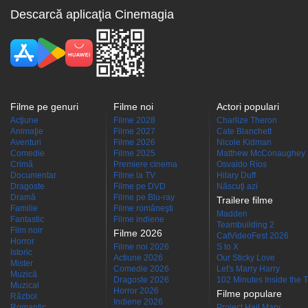
Descarcă aplicaţia Cinemagia
Filme pe genuri
Filme noi
Actori populari
Acţiune
Filme 2028
Charlize Theron
Animaţie
Filme 2027
Cate Blanchett
Aventuri
Filme 2026
Nicole Kidman
Comedie
Filme 2025
Matthew McConaughey
Crimă
Premiere cinema
Osvaldo Ríos
Documentar
Filme la TV
Hilary Duff
Dragoste
Filme pe DVD
Născuţi azi
Dramă
Filme pe Blu-ray
Trailere filme
Familie
Filme româneşti
Madden
Fantastic
Filme indiene
Teambuilding 2
Film noir
Filme 2026
CatVideoFest 2026
Horror
Filme noi 2026
S to X
Istoric
Actiune 2026
Our Sticky Love
Mister
Comedie 2026
Let's Marry Harry
Muzică
Dragoste 2026
102 Minutes Inside the 
Muzical
Horror 2026
Filme populare
Război
Indiene 2026
Romantic
Project Hail Mary