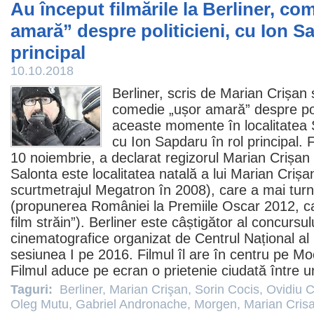
Au început filmările la Berliner, co
amară” despre politicieni, cu Ion Sa
principal
10.10.2018
Berliner
, scris de
Marian Crișan
comedie
„ușor amară” despre poli
aceaste momente în localitatea S
cu
Ion Sapdaru
în rol principal.
10 noiembrie, a declarat regizorul Marian Crișa
Salonta este localitatea natală a lui Marian Criș
scurtmetrajul
Megatron
în
2008
), care a mai tur
(propunerea României la
Premiile
Oscar 2012
, c
film
străin”). Berliner este câștigător al concursul
cinematografice organizat de Centrul Național al
sesiunea I pe 2016.
Filmul
îl are în centru pe M
Filmul aduce pe ecran o prietenie ciudată între u
Taguri:
Berliner
,
Marian Crişan
,
Sorin Cocis
,
Ovidiu C
Oleg Mutu
,
Gabriel Andronache
,
Morgen
,
Marian Cris