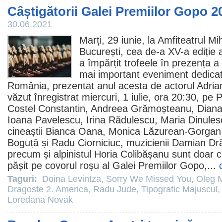
Câștigătorii Galei Premiilor Gopo 2
30.06.2021
Marți, 29 iunie, la Amfiteatrul M
București, cea de-a XV-a ediție 
a împărțit trofeele în prezența a 
mai important eveniment dedicat
România, prezentat anul acesta de actorul Adrian
văzut înregistrat miercuri, 1 iulie, ora 20:30, p
Costel Constantin
,
Andreea Grămoșteanu
,
Diana
Ioana Pavelescu
,
Irina Rădulescu
,
Maria Dinules
cineaștii
Bianca Oana
,
Monica Lăzurean-Gorgan
Boguță
și
Radu Ciorniciuc
, muzicienii
Damian Dră
precum și alpinistul
Horia Colibășanu
sunt doar câ
pășit pe covorul roșu al Galei Premiilor Gopo,...
Taguri:
Doina Levintza
,
Sorry We Missed You
,
Oleg 
Dragoste 2. America
,
Radu Jude
,
Tipografic Majuscul
Loredana Novak