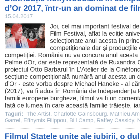
d’Or 2017, într-un an dominat de f
15.04.2017
Joi, cel mai important festival d
Film Festival, aflat la ediție ani
selecționate anul acesta în princi
competiționale dar și producțiile 
competiției. România nu va concura anul acesta p
Palme dOr, dar este reprezentată de
Ruxandra 
proiectul Otto Barbarul în L'Atelier de la Cinéfond
secțiune competițională numără anul acesta un 
d’Or - este vorba despre
Michael Haneke
- al că
(2017), va fi adus în România de Independența F
familii europene burgheze,
filmul
va fi un comenta
față de lumea în care această familie trăiește, iar
Taguri:
The Artist
,
Charlotte Gainsbourg
,
Mathieu Ama
Garrel
,
Efthymis Filippou
,
Bill Camp
,
Raffey Cassidy
,
Filmul Statele unite ale iubirii, o d