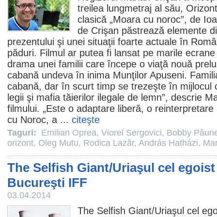
treilea lungmetraj al său,
Orizon
clasică „Moara cu noroc”, de Ioan
de Crişan păstrează elemente di
prezentului şi unei situaţii foarte actuale în Român
păduri.
Filmul
ar putea fi lansat pe marile ecrane
drama unei familii care începe o viaţă nouă prel
cabană undeva în inima Munţilor Apuseni. Familia
cabană, dar în scurt timp se trezeşte în mijlocul c
legii şi mafia tăierilor ilegale de lemn”, descrie M
filmului. „Este o adaptare liberă, o reinterpretar
cu Noroc, a ...
citeşte
Taguri:
Emilian Oprea
,
Viorel Sergovici
,
Bobby Păun
orizont
,
Oleg Mutu
,
Rodica Lazăr
,
András Hatházi
,
Mar
The Selfish Giant/Uriaşul cel egoist 
Bucureşti IFF
03.04.2014
The Selfish Giant/
Uriaşul cel ego