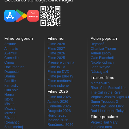
Filme pe genuri
Filme noi
Actori populari
Acţiune
Filme 2028
Beyoncé
Animaţie
Filme 2027
Charlize Theron
Aventuri
Filme 2026
Adrien Brody
Comedie
Filme 2025
Cate Blanchett
Crimă
Premiere cinema
Nicole Kidman
Documentar
Filme la TV
John Wayne
Dragoste
Filme pe DVD
Născuţi azi
Dramă
Filme pe Blu-ray
Trailere filme
Familie
Filme româneşti
Motherwitch
Fantastic
Filme indiene
Rise of the Footsoldier:..
Film noir
Filme 2026
The Girl in the River
Horror
Filme noi 2026
Virginia Woolf's Night &
Istoric
Actiune 2026
Super Troopers 3
Mister
Comedie 2026
Don't Say Good Luck
Muzică
Dragoste 2026
Bad Lieutenant: Tokyo
Muzical
Horror 2026
Filme populare
Război
Indiene 2026
Romantic
Project Hail Mary
Româneşti 2026
Scurt metraj
În pielea mea