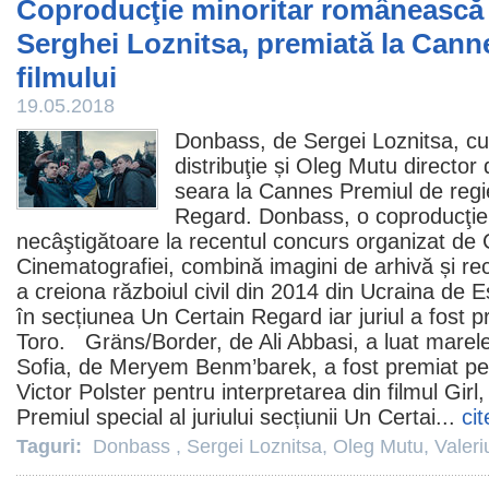
Coproducţie minoritar românească
Serghei Loznitsa, premiată la Cann
filmului
19.05.2018
Donbass, de
Sergei Loznitsa
, c
distribuţie și
Oleg Mutu
director 
seara la Cannes
Premiul
de regie
Regard. Donbass, o coproducţie
necâştigătoare la recentul concurs organizat de C
Cinematografiei, combină imagini de arhivă și reco
a creiona războiul civil din 2014 din Ucraina de 
în secțiunea Un Certain Regard iar juriul a fost p
Toro. Gräns/Border, de Ali Abbasi, a luat marel
Sofia, de Meryem Benm’barek, a fost premiat pen
Victor Polster pentru interpretarea din
filmul
Girl,
Premiul
special al juriului secțiunii Un Certai...
cit
Taguri:
Donbass
,
Sergei Loznitsa
,
Oleg Mutu
,
Valeri