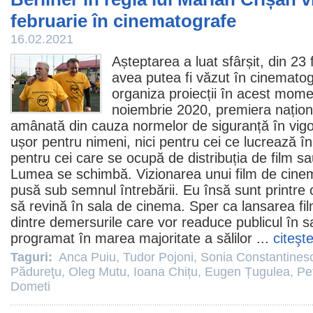
februarie în cinematografe
16.02.2021
Așteptarea a luat sfârșit, din 23
avea putea fi văzut în cinematog
organiza proiecții în acest mom
noiembrie 2020, premiera naționa
amânată din cauza normelor de siguranță în vigo
ușor pentru nimeni, nici pentru cei ce lucrează î
pentru cei care se ocupă de distribuția de film sa
Lumea se schimbă. Vizionarea unui
film
de cinem
pusă sub semnul întrebării. Eu însă sunt printre
să revină în sala de cinema. Sper ca lansarea fil
dintre demersurile care vor readuce publicul în s
programat în marea majoritate a sălilor ...
citeşt
Taguri:
Anca Puiu
,
Tudor Pojoni
,
Sonia Constantines
Pădureţu
,
Oleg Mutu
,
Ioana Chițu
,
Eugen Țugulea
,
Pe
Dometi