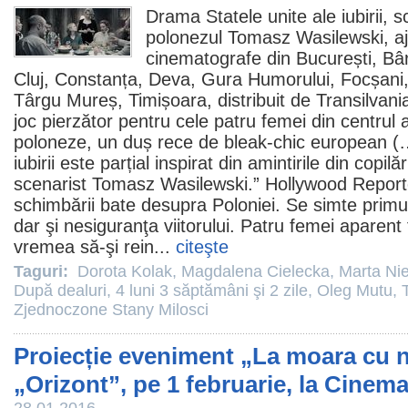
Drama
Statele unite ale iubirii
, s
polonezul
Tomasz Wasilewski
, a
cinematografe
din București, Bâ
Cluj, Constanța, Deva, Gura Humorului, Focșani, I
Târgu Mureș, Timișoara, distribuit de Transilvan
joc pierzător pentru cele patru femei din centrul
poloneze, un duș rece de bleak-chic european (…
iubirii este parțial inspirat din amintirile din copilă
scenarist Tomasz Wasilewski.” Hollywood Report
schimbării bate desupra Poloniei. Se simte primul
dar şi nesiguranţa viitorului. Patru femei aparent 
vremea să-şi rein...
citeşte
Taguri:
Dorota Kolak
,
Magdalena Cielecka
,
Marta Ni
După dealuri
,
4 luni 3 săptămâni şi 2 zile
,
Oleg Mutu
,
Zjednoczone Stany Milosci
Proiecție eveniment „La moara cu n
„Orizont”, pe 1 februarie, la Cinem