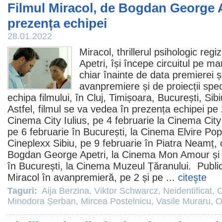
Filmul Miracol, de Bogdan George A
prezența echipei
28.01.2022
Miracol
, thrillerul psihologic reg
Apetri
, își începe circuitul pe m
chiar înainte de data premierei 
avanpremiere și de proiecții sp
echipa filmului, în Cluj, Timișoara, București, Si
Astfel,
filmul
se va vedea în prezența echipei pe 2 
Cinema
City Iulius, pe 4 februarie la Cinema City
pe 6 februarie în București, la Cinema Elvire Pop
Cineplexx Sibiu, pe 9 februarie în Piatra Neamț, o
Bogdan George Apetri, la Cinema Mon Amour și p
în București, la Cinema Muzeul Țăranului. Public
Miracol în avanpremieră, pe 2 și pe ...
citeşte
Taguri:
Aija Berzina
,
Viktor Schwarcz
,
Neidentificat
,
O
Minodora Șerban
,
Mircea Postelnicu
,
Vasile Muraru
,
O