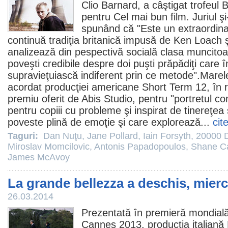
Clio Barnard
, a câştigat trofeul
pentru Cel mai bun
film
. Juriul ş
spunând că "Este un extraordina
continuă tradiţia britanică impusă de
Ken Loach
analizează din pespectivă socială clasa muncitoar
poveşti credibile despre doi puşti prăpădiţi care 
supravieţuiască indiferent prin ce metode".Mare
acordat producţiei americane
Short Term 12
, în 
premiu
oferit de Abis Studio, pentru "portretul co
pentru copiii cu probleme şi inspirat de tinereţea 
poveste plină de emoţie şi care explorează...
cit
Taguri:
Dan Nuţu
,
Jane Pollard
,
Iain Forsyth
,
20000 D
Miroslav Momcilovic
,
Antonis Papadopoulos
,
Shane Ca
James McAvoy
La grande bellezza a deschis, mierc
26.03.2014
Prezentată în premieră mondială
Cannes 2013, producţia italiană