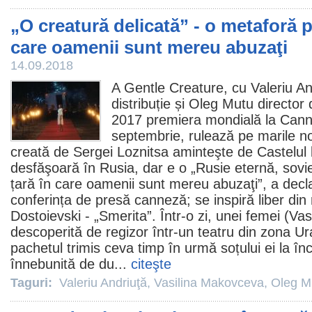
„O creatură delicată” - o metaforă p
care oamenii sunt mereu abuzaţi
14.09.2018
A Gentle Creature
, cu Valeriu A
distribuție și
Oleg Mutu
director 
2017 premiera mondială la Cannes
septembrie, rulează pe marile 
creată de Sergei Loznitsa aminteşte de Castelul 
desfăşoară în Rusia, dar e o „Rusie eternă, sovi
țară în care oamenii sunt mereu abuzaţi”, a decla
conferința de presă canneză; se inspiră liber din 
Dostoievski - „Smerita”. Într-o zi, unei femei (Va
descoperită de regizor într-un teatru din zona Ura
pachetul trimis ceva timp în urmă soțului ei la înc
înnebunită de du...
citeşte
Taguri:
Valeriu Andriuţă
,
Vasilina Makovceva
,
Oleg M