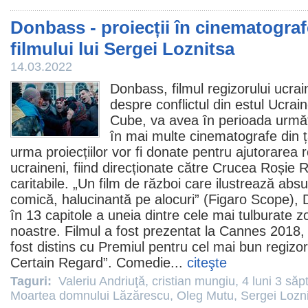
Donbass - proiecții în cinematografe
filmului lui Sergei Loznitsa
14.03.2022
Donbass
,
filmul
regizorului ucra
despre conflictul din estul Ucraine
Cube, va avea în perioada următo
în mai multe
cinematografe
din ț
urma proiecțiilor vor fi donate pentru ajutorarea r
ucraineni, fiind direcționate către Crucea Roșie R
caritabile. „Un
film
de război care ilustrează absu
comică, halucinantă pe alocuri” (Figaro Scope), 
în 13 capitole a uneia dintre cele mai tulburate z
noastre.
Filmul
a fost prezentat la Cannes 2018,
fost distins cu
Premiul
pentru cel mai bun regizor 
Certain Regard”.
Comedie
...
citeşte
Taguri:
Valeriu Andriuţă
,
cristian mungiu
,
4 luni 3 săp
Moartea domnului Lăzărescu
,
Oleg Mutu
,
Sergei Lozn