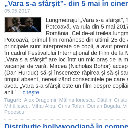
„Vara s-a sfârşit”- din 5 mai în cin
05.05.2017
Lungmetrajul „Vara s-a sfârşit”, î
Potcoavă
, va rula din 5 mai 201
România. Cel de-al treilea lung
Potcoavă, primul
film
românesc din ultimii 25 de 
principale sunt interpretate de copii, a avut prem
în cadrul Festivalului Internațional de Film de la
„Vara s-a sfârşit” are loc într-un mic oraș de la m
vacanței de vară. Mircea (
Nicholas Bohor
) accep
(
Dan Hurduc
) să-și însceneze răpirea și să-și șa
timpul absent, nerealizând consecințele pe care as
avea. „
Vara s-a sfârșit
este un
film
despre copilă
anii '...
citeşte
Taguri:
Alex Dragomir
,
Mălina Ionescu
,
Cătălin Cristu
Mihăilescu
,
Mihai Albu
,
Crina Tofan
,
Dorian Boguta
,
Vi
Popescu
Distribuție hollywoodiană în compe