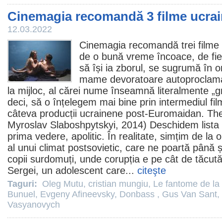
Cinemagia recomandă 3 filme ucra
12.03.2022
Cinemagia recomandă trei
filme
de o bună vreme încoace, de fi
să își ia zborul, se sugrumă în o
mame devoratoare autoproclama
la mijloc, al cărei nume înseamnă literalmente „g
deci, să o înțelegem mai bine prin intermediul fi
câteva producții ucrainene post-Euromaidan.
The
Myroslav Slaboshpytskyi, 2014) Deschidem lista
prima vedere, apolitic. În realitate, simțim de la 
al unui climat postsovietic, care ne poartă până ș
copii surdomuți, unde corupția e pe cât de tăcută
Sergei, un adolescent care...
citeşte
Taguri:
Oleg Mutu
,
cristian mungiu
,
Le fantome de la 
Bunuel
,
Evgeny Afineevsky
,
Donbass
,
Gus Van Sant
,
Vasyanovych