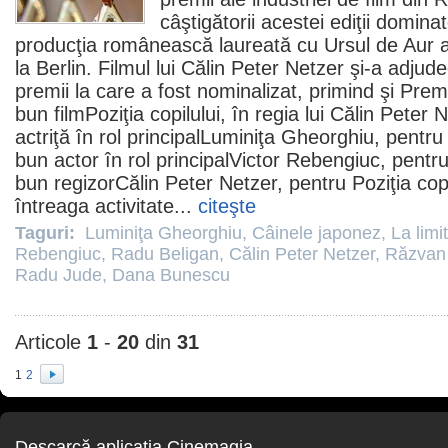
câştigătorii acestei ediţii domin
producţia românească laureată cu Ursul de Aur anu
la Berlin.
Filmul
lui
Călin Peter Netzer
şi-a adjude
premii
la care a fost nominalizat, primind şi
Premi
bun
film
Poziţia copilului, în regia lui Călin Pete
actriţă în rol principal
Luminiţa Gheorghiu
, pentru
bun actor în rol principal
Victor Rebengiuc
, pentr
bun regizorCălin Peter Netzer, pentru Poziţia cop
întreaga activitate...
citeşte
Taguri:
Luminiţa Gheorghiu
,
Câinele japonez
,
La limi
Rebengiuc
,
Radu Beligan
,
Călin Peter Netzer
,
Răzvan
Radu Jude
,
Dana Bunescu
Articole
1
-
20
din
31
1
2
Descarcă aplicaţia Cinemagia