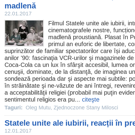
madlenă
22.01.2017
Filmul
Statele unite ale iubirii
, in
cinematografele nostre, funcțio
madlenă proustiană. Plasat în Po
primul an euforic de libertate, c
suprinzător de familiar spectatorilor care își a
anilor '90: fascinaţia VCR-urilor şi magazinele de
Coca-Cola ca un lux în sfârşit accesibil, lumea or
cenuşii, dominate, de la distanţă, de imaginea un
sondează perioada dar şi aspecte mai subtile: po
în străinătate şi ne-văzute de ani întregi, revenir
a acceptabilităţii religiei (probabil mai puţin evid
sentimentul religios era pu...
citeşte
Taguri:
Oleg Mutu
,
Zjednoczone Stany Milosci
Statele unite ale iubirii, reacții în p
12.01.2017