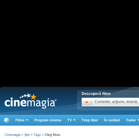
Descoperă filme
Comedie, acţiune, dramă, .
Filme
Program cinema
TV
Timp liber
În curând
Trailer
Cinemagia
Ştiri
Tags
Oleg Mutu
>
>
>