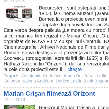
28.01.2016
Bucureștenii sunt așteptați luni, 
18.00, la
Cinema
Muzeul Țăranul
Bernea la o proiecție eveniment
adaptate după nuvela lui Ioan Sl
Este vorba despre pelicula „
La moara cu noroc
” 
și cel mai nou
film
regizat de Marian Crișan, „
Ori
organizat de ROVA
FILM
cu sprijinul Centrului Na
Cinematografiei, Arhivei Naționale de
Filme
dar ș
Român, se va desfășura în prezența actorilor
Io
Codrescu
(protagoniștii ecranizării din 1955) și
R
Hatházi (actorii din “Orizont”), dar și a regizorul
la cele două proiecții este li...
citeşte
Taguri:
Constantin Codrescu
,
Ioana Bulcă
,
Victor Iliu
Gologan
,
Valeriu Andriuta
,
Rodica Lazăr
,
Zsolt Bogdá
Marian Crişan filmează Orizont
19.11.2014
Regizorul
Marian Crişan
a început