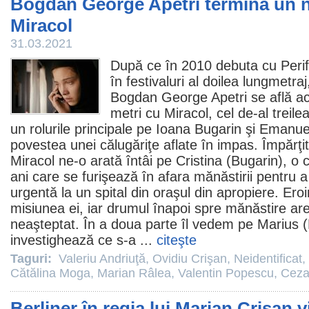
Bogdan George Apetri termină un n
Miracol
31.03.2021
După ce în
2010
debuta cu Perife
în festivaluri al doilea lungmetra
Bogdan George Apetri
se află a
metri cu
Miracol
, cel de-al treile
un rolurile principale pe
Ioana Bugarin
şi
Emanue
povestea unei călugăriţe aflate în impas. Împărţit
Miracol ne-o arată întâi pe Cristina (Bugarin), o 
ani care se furişează în afara mănăstirii pentru
urgentă la un spital din oraşul din apropiere. Ero
misiunea ei, iar drumul înapoi spre mănăstire 
neaşteptat. În a doua parte îl vedem pe Marius (P
investighează ce s-a ...
citeşte
Taguri:
Valeriu Andriuţă
,
Ovidiu Crişan
,
Neidentificat
,
Cătălina Moga
,
Marian Râlea
,
Valentin Popescu
,
Ceza
Berliner în regia lui Marian Crișan v