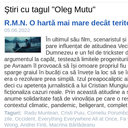
Ştiri cu tagul "Oleg Mutu"
R.M.N. O hartă mai mare decât terit
05.06.2022
În ultimul său
film
, scenaristul și
pare influențat de atitudinea Ve
Dumnezeu e un fel de trickster d
argumentul la capăt, testează limitele progeniturilor
pe Avraam îl provoacă să își omoare propriul fiu i
sparge graiul în bucăți ca să învețe la loc să se 
era o rezolvare prea simplă. Izul preapocaliptic al
deci cu apetența jurnalistică a lui Cristian Mungiu
ficționaliza cazuri reale. Prin această atitudine a
anume solidaritate față de vinovăția pe care o res
contextul climatic, pandemic, beligerant, complet
Taguri:
Radu Muntean
,
Cristi Puiu
,
Corneliu Porumbo
zile
,
Occident
,
Everything Everywhere All at Once
,
Fa 
Wong
,
Andrei Finti
,
Macrina Bârlădeanu