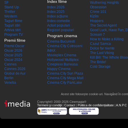
Index filme
SF
Wuthering Heights
Stand Up
Index 2026
Obsession
Thriller
Index 2025
Crime 101
Western
Index acţiune
Kîzîm
Taguri filme
Index comedie
Hoppers
Taguri stiri
Actori populari
The Secret Agent
Arhiva stiri
Regizori populari
Good Luck, Have Fun, D
Program TV
Scream 7
Program cinema
How to Make a Killing
Premii filme
Cinema Bucuresti
Cazul Samca
Premii Oscar
Cinema City Cotroceni
Dolce far niente
Oscar 2026
IMAX
The Last Viking
Oscar 2025
Movieplex Cinema
Kill Bill: The Whole Blood
Oscar 2024
Hollywood Multiplex
The Bride!
Cannes
Cineplexx Baneasa
Cold Storage
Cannes 2026
Happy Cinema
Globul de Aur
Cinema City Sun Plaza
Berlin
Cinema City Mega Mall
Venetia
Cinema City ParkLake
Acest site folosește cookie-uri. Navigând în conti
Copyright© 2000-2026 Cinemagia®
Termeni şi condiţii
|
Contact
|
Politica de confidențialitate
|
A.N.P.C