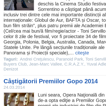
deschis la
Cinema
Studio festiva
Sorrentino
a câștigat până acu
inclusiv trei dintre cele mai importante distincții 
internaționale: Globul de Aur, BAFTA și
Oscar
, t
bun
film
străin”, plus patru premii ale Academiei
(Cel/cea mai bun/ă film/regie/actor -
Toni Servillo
celor 8 zile de festival, vor fi proiectate 34 de
fil
Georgia, Polonia, Belgia, Australia, Canada, Mar
Statele Unite. Pe lângă secțiunile tradiționale ale 
Panorama și Proiecții speciale),...
citeşte
Taguri:
Andrei Creţulescu
,
Paranoid Park
,
Toni Servil
Buyers Club
,
Jean-Marc Vallee
,
C.R.A.Z.Y.
,
Yuval Adle
Denizot
Câştigătorii Premiilor Gopo 2014
24.03.2014
Luni seara, Opera Naţională din
de-a opta ediţie a Premiilor Gop
premii
ale industriei de
film
din R