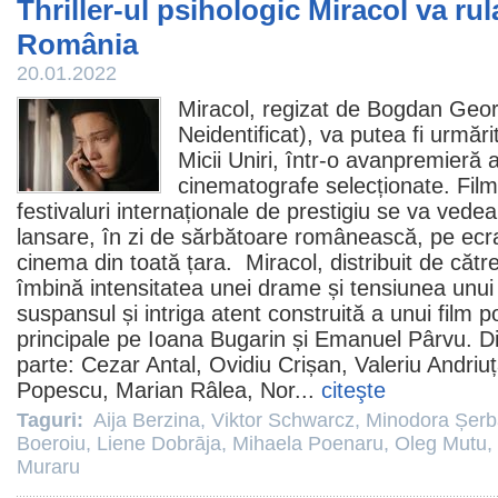
Thriller-ul psihologic Miracol va rul
România
20.01.2022
Miracol
, regizat de
Bogdan Geor
Neidentificat
), va putea fi urmări
Micii Uniri, într-o avanpremieră a
cinematografe
selecționate.
Film
festivaluri internaționale de prestigiu se va vedea
lansare, în zi de sărbătoare românească, pe ecra
cinema
din toată țara. Miracol, distribuit de cătr
îmbină intensitatea unei drame și tensiunea unui t
suspansul și intriga atent construită a unui
film
pol
principale pe
Ioana Bugarin
și
Emanuel Pârvu
. D
parte:
Cezar Antal
,
Ovidiu Crișan
,
Valeriu Andriu
Popescu
,
Marian Râlea
,
Nor
...
citeşte
Taguri:
Aija Berzina
,
Viktor Schwarcz
,
Minodora Șer
Boeroiu
,
Liene Dobrāja
,
Mihaela Poenaru
,
Oleg Mutu
,
Muraru