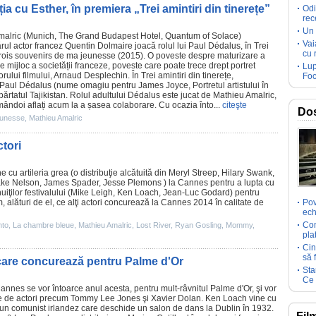
 cu Esther, în premiera „Trei amintiri din tinerețe”
Odi
rec
Un 
malric
(Munich, The Grand Budapest Hotel, Quantum of Solace)
Vai
ul actor francez Quentin Dolmaire joacă rolul lui Paul Dédalus, în Trei
cu 
rois souvenirs de ma jeunesse
(2015). O poveste despre maturizare a
e mijloc a societății franceze, poveste care poate trece drept portret
Lup
orului filmului,
Arnaud Desplechin
. În Trei amintiri din tinerețe,
Foc
Paul Dédalus (nume omagiu pentru James Joyce, Portretul artistului în
epărtatul Tajikistan. Rolul adultului Dédalus este jucat de Mathieu Amalric,
amândoi aflați acum la a șasea colaborare. Cu ocazia înto...
citeşte
Dos
eunesse
,
Mathieu Amalric
ctori
e cu artileria grea (o distribuţie alcătuită din Meryl Streep, Hilary Swank,
ake Nelson, James Spader, Jesse Plemons ) la Cannes pentru a lupta cu
iţilor festivalului (Mike Leigh, Ken Loach, Jean-Luc Godard) pentru
 alături de el, ce alţi actori concurează la Cannes 2014 în calitate de
Pov
ech
Com
nto
,
La chambre bleue
,
Mathieu Amalric
,
Lost River
,
Ryan Gosling
,
Mommy
,
pla
Cin
să 
e care concurează pentru Palme d'Or
Sta
Ce 
Cannes se vor întoarce anul acesta, pentru mult-râvnitul Palme d'Or, şi vor
e de actori precum
Tommy Lee Jones
şi
Xavier Dolan
.
Ken Loach
vine cu
 un comunist irlandez care deschide un salon de dans la Dublin în 1932.