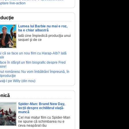
ptare live-action
ducţie
Lumea lui Barbie nu mai e roz,
ba e chiar albastră
Iată cine împiedică producţia unui
sequel şi de ce
ai că se face un nou film cu Harap-Alb? Iată
lii
face în sfârşit un film biografic despre Fred
aire!
mul românesc Nu vom îmbătrâni împreună, în
tproducţie
vaţi-l pe Willy (din nou)
nică
Spider-Man: Brand New Day,
lecţii despre echilibrul viaţă-
muncă
Cel mai matur film cu Spider-Man
ne spune că schimbarea nu e
ceva neapărat rău