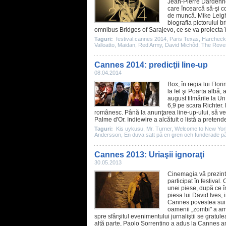
Jean-Pierre Dardenn
care încearcă să-şi c
de muncă.
Mike Leig
biografia pictorului 
omnibus Bridges of Sarajevo, ce se va proiecta î
Taguri:
festival:cannes 2014
,
Paris Texas
,
Harcheck
Valloatto
,
Maidan
,
Red Army
,
David Michôd
,
The Rove
Cannes 2014: predicţii line-up
08.04.2014
Box
, în regia lui
Flori
la fel şi
Poarta albă
, 
august filmările la
Un 
6,9 pe scara Richter
.
românesc. Până la anunţarea line-up-ului, să 
Palme d'Or. Indiewire a alcătuit o listă a pretenden
Taguri:
Kis uykusu
,
Mr. Turner
,
Welcome to New Yor
Andersson
,
En duva satt på en gren och funderade på 
Cannes 2013: Uriaşii ignoraţi
30.05.2013
Cinemagia vă prezint
participat în festival.
unei piese, după ce 
piesa lui David Ives,
Cannes povestea sui g
oamenii „zombi" a a
spre sfârşitul evenimentului jurnaliştii se gratul
altă parte,
Paolo Sorrentino
a adus la Cannes a