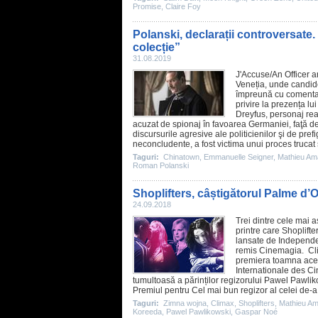
Promise
,
Claire Foy
Polanski, declarații controversate.
colecție”
31.08.2019
J'Accuse/An Officer 
Veneția, unde candide
împreună cu comentarii
privire la prezența lu
Dreyfus, personaj real
acuzat de spionaj în favoarea Germaniei, faţă d
discursurile agresive ale politicienilor şi de p
neconcludente, a fost victima unui proces trucat şi
Taguri:
Chinatown
,
Emmanuelle Seigner
,
Mathieu Ama
Roman Polanski
Shoplifters, câștigătorul Palme d’
24.09.2018
Trei dintre cele mai a
printre care Shoplifte
lansate de Independ
remis Cinemagia.
Cl
premiera toamna aceas
Internationale des Ci
tumultoasă a părinților regizorului
Pawel Pawlik
Premiul
pentru Cel mai bun regizor al celei de-a 
Taguri:
Zimna wojna
,
Climax
,
Shoplifters
,
Mathieu Am
Koreeda
,
Pawel Pawlikowski
,
Gaspar Noé