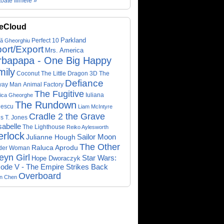
toate filmele »
eCloud
Parkland
Perfect 10
că Gheorghiu
ort/Export
Mrs. America
rbapapa - One Big Happy
mily
Coconut The Little Dragon 3D
The
Defiance
way Man
Animal Factory
The Fugitive
Iuliana
ica Gheorghe
The Rundown
nescu
Liam McIntyre
Cradle 2 the Grave
s T. Jones
abelle
The Lighthouse
Reiko Aylesworth
erlock
Sailor Moon
Julianne Hough
The Other
Raluca Aprodu
der Woman
eyn Girl
Star Wars:
Hope Dworaczyk
ode V - The Empire Strikes Back
Overboard
on Chen