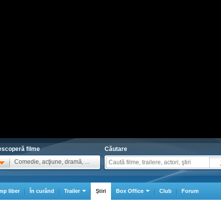
scoperă filme
Căutare
Comedie, acţiune, dramă, ...
mp liber
În curând
Trailer
Ştiri
Box Office
Club
Forum