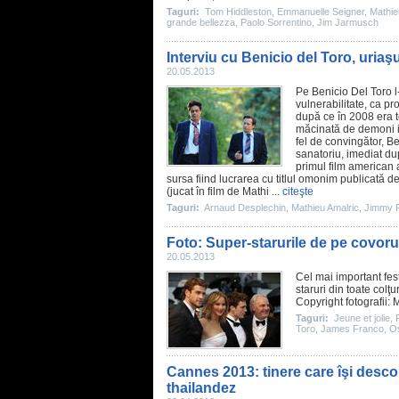
Taguri:
Tom Hiddleston
,
Emmanuelle Seigner
,
Mathie
grande bellezza
,
Paolo Sorrentino
,
Jim Jarmusch
Interviu cu Benicio del Toro, uriaş
20.05.2013
Pe
Benicio Del Toro
l
vulnerabilitate, ca pr
după ce în 2008 era t
măcinată de demoni in
fel de convingător, B
sanatoriu, imediat du
primul
film
american a
sursa fiind lucrarea cu titlul omonim publicată 
(jucat în
film
de
Mathi
...
citeşte
Taguri:
Arnaud Desplechin
,
Mathieu Amalric
,
Jimmy P
Foto: Super-starurile de pe covor
20.05.2013
Cel mai important fes
staruri din toate colţu
Copyright fotografii: 
Taguri:
Jeune et jolie
,
Toro
,
James Franco
,
O
Cannes 2013: tinere care îşi desco
thailandez