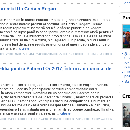
ada
a premiul Un Certain Regard
Pro
lmat clandestin în nordul Iranului de către regizorul-scenarist
Mohammad
sambătă seara marele
premiu
al secțiunii Un Certain Regard. Tema:
un regim represiv reușește să aducă la tăcere punctele de vedere
încearcă să lupte până la capăt pentru dreptate. A fost dat afară pentru că
dițiile de lucru ale muncitorilor dintr-o fabrică, așa că a ales să se mute
răiască fără să fie nici victimă, nici agresor. Din păcate, nici orășelul în
 este ferit de aceste reguli: este un oraș al unei întreprinderi, unde o
ă, și are ...
citeşte
Şti
bril
,
Wind River
,
Barbara
,
Mathieu Amalric
,
Sergio Castellitto
,
Fortunata
,
Jasmine
deta
Se 
Ast
tiția pentru Palme d’Or 2017, într-un an dominat de
Fil
pos
Sal
 festival de
film
al lumii, Cannes Film Festival, aflat la ediție aniversară,
onate anul acesta în principalele secțiuni competiționale dar și
la în afara competiției. România nu va concura anul acesta pentru
Cro
r, dar este reprezentată de
Ruxandra Ghițescu
, selecționată cu proiectul
elier de la Cinéfondation. Principala secțiune competițională numără anul
nător de Palme d’Or - este vorba despre
Michael Haneke
- al cărui
film
,
ependența Film. Instantaneu al unei familii europene burgheze,
filmul
va
în care această familie trăiește, iar ...
citeşte
lric
,
Marion Cotillard
,
Louis Garrel
,
Efthymis Filippou
,
Bill Camp
,
Raffey Cassidy
,