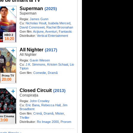
me de urmărit la TV
Superman
(2025)
Superman
Regia:
James Gunn
Cu:
Nicholas Hoult
,
Isabela Merced
,
,
David Corenswet
Rachel Brosnahan
Gen film:
Acţiune
,
Aventuri
,
Fantastic
HBO 2
Distribuitor:
Vertical Entertainment
18:20
All Nighter
(2017)
All Nighter
Regia:
Gavin Wiesen
Cu:
J.K. Simmons
,
Kristen Schaal
,
Lio
Tipton
Gen film:
Comedie
,
Dramă
Prima TV
20:00
Closed Circuit
(2013)
Conspirația
Regia:
John Crowley
Cu:
Eric Bana
,
Rebecca Hall
,
Jim
Broadbent
Gen film:
Crimă
,
Dramă
,
Mister
,
ro Cinema
Thriller
23:00
Distribuitor:
Ro Image 2000
,
Prorom