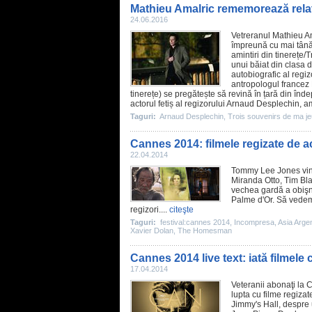
Mathieu Amalric rememorează relația
24.06.2016
Vetreranul
Mathieu A
împreună cu mai tânăr
amintiri din tinerețe/
T
unui băiat din clasa d
autobiografic al regiz
antropologul francez 
tinerețe) se pregătește să revină în țară din înd
actorul fetiș al regizorului Arnaud Desplechin, 
Taguri:
Arnaud Desplechin
,
Trois souvenirs de ma j
Cannes 2014: filmele regizate de a
22.04.2014
Tommy Lee Jones
vin
Miranda Otto, Tim Bl
vechea gardă a obişnu
Palme d'Or. Să vedem,
regizori....
citeşte
Taguri:
festival:cannes 2014
,
Incompresa
,
Asia Arge
Xavier Dolan
,
The Homesman
Cannes 2014 live text: iată filmel
17.04.2014
Veteranii abonaţi la 
lupta cu
filme
regizat
Jimmy's Hall
, despre