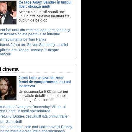
Ce face Adam Sandler în timpul
liber: oficiază nunţi
Actorul a ajutat să spună "da"
unul dintre cele mai mediatizate
cupluri de pe glob
ucat într-unul din cele mai populare seriale şi
m livrează colete pentru a se întreţine
îl înspăimântă pe Tom Hanks
franciză (nu) are Steven Spielberg la suflet
părere are Robert Downey Jr. despre
luenceri
ri cinema
Jared Leto, acuzat de zece
femei de comportament sexual
inadecvat
Un documentar BBC lansat ieri
dezvăluie detalii condamnabile
din biografia actorului
mul trailer Avengers: Doomsday! Villain-ul
tor Doom, în toată splendoarea
retul lui Digger, dezvăluit! Iată primul trailer
urit Sam Neill
ana, una dintre cele mai iubite povești Disney
ine pe marele ecran într-o spectaculoasă