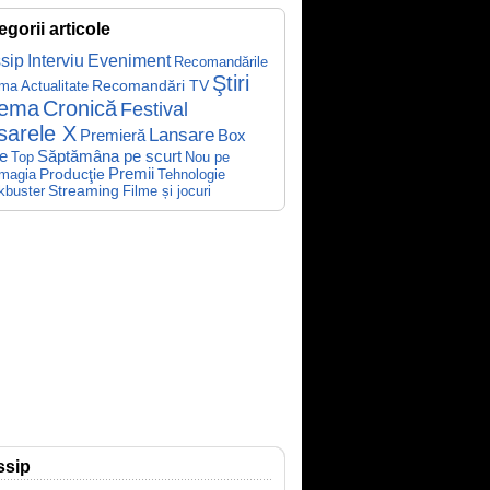
egorii articole
sip
Interviu
Eveniment
Recomandările
Ştiri
Recomandări TV
ema
Actualitate
nema
Cronică
Festival
sarele X
Lansare
Premieră
Box
Săptămâna pe scurt
ce
Top
Nou pe
Producţie
Premii
Tehnologie
magia
kbuster
Streaming
Filme și jocuri
ssip