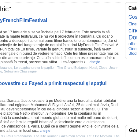
ric"
Cat
Gos
 MyFrenchFilmFestival
Cin
ci
 pe 17 ianuarie și se va încheia pe 17 februarie. Este ocazia ta să
Do
ate la marile festivaluri, ce nu vor fi proiectate în România. Cu doar o
ntru a descoperi cele mai bune
filme
francofone contemporane, dar și
offi
 selecție de trei lungmetraje de neratat în cadrul MyFrenchFilmFestival. A
Cine
ntr-un total de 10 filme, variate în genuri, stiluri și subiecte, însă m-am
Bloc
esențiale din punct de vedere tematic. Cele trei filme prezentate mai jos
te din anumite privințe. Ce au în schimb în comun este ancorarea într-o
e plasată în trecut, prezent sau viitor.
Les Apprentis
/ ...
citeşte
ubstance
,
Le scaphandre et le papillon
,
The Grand Budapest Hotel
,
Close
,
Jean-
ng
,
Sébastien Chassagne
ovestire cu Fayed a primit respectul și spațiul
țesa Diana a făcut o croazieră pe Mediterana la bordul iahtului iubitului
miliardarul egiptean Mohamed Al Fayed. Astăzi, 25 de ani mai târziu, Dodi
au devenit personaje în cel de-
al cincilea sezon al serialului The
e platforma Netflix miercuri, 9 noiembrie. De la copilăria lui în
 până la construirea unui imperiu global de mai multe milioane de dolari,
față de familia regală britanică, o fascinație care a culminat cu
 de Windsor de la Paris. După ce a oferit Reginei Angliei o invitație de a
Go
d află că, în locul su...
citeşte
 93
,
Paul Greengrass
,
The Kite Runner
,
Gaza mon amour
,
Let It Be Morning
,
The