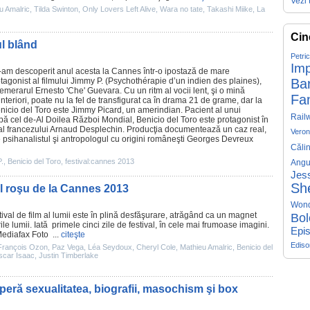
Vezi 
u Amalric
,
Tilda Swinton
,
Only Lovers Left Alive
,
Wara no tate
,
Takashi Miike
,
La
Cin
ul blând
Petri
Imp
-am descoperit anul acesta la Cannes într-o ipostază de mare
otagonist al filmului Jimmy P. (Psychothérapie d’un indien des plaines),
Ba
emerarul Ernesto 'Che' Guevara. Cu un ritm al vocii lent, şi o mină
Fa
teriori, poate nu la fel de transfigurat ca în drama 21 de grame, dar la
enicio del Toro este
Jimmy Picard
, un amerindian. Pacient al unui
Rail
pă cel de-Al Doilea Război Mondial, Benicio del Toro este protagonist în
l francezului
Arnaud Desplechin
. Producţia documentează un caz real,
Veron
de psihanalistul şi antropologul cu origini româneşti Georges Devreux
Căli
.
,
Benicio del Toro
,
festival:cannes 2013
Angu
Jess
Sh
ul roşu de la Cannes 2013
Won
tival de
film
al lumii este în plină desfăşurare, atrăgând ca un magnet
Bol
rile lumii. Iată primele cinci zile de festival, în cele mai frumoase imagini.
Epis
Mediafax Foto ...
citeşte
Edis
François Ozon
,
Paz Vega
,
Léa Seydoux
,
Cheryl Cole
,
Mathieu Amalric
,
Benicio del
scar Isaac
,
Justin Timberlake
peră sexualitatea, biografii, masochism şi box