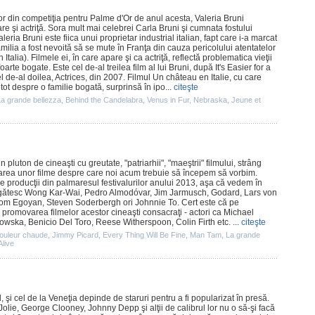
or din competiţia pentru Palme d'Or de anul acesta,
Valeria Bruni
re şi actriţă. Sora mult mai celebrei
Carla Bruni
şi cumnata fostului
leria Bruni este fiica unui proprietar industrial italian, fapt care i-a marcat
 familia a fost nevoită să se mute în Franţa din cauza pericolului atentatelor
 Italia).
Filmele
ei, în care apare şi ca actriţă, reflectă problematica vieţii
 foarte bogate. Este cel de-al treilea
film
al lui Bruni, după It's Easier for a
l de-al doilea, Actrices, din 2007.
Filmul
Un château en Italie
, cu care
ot despre o familie bogată, surprinsă în ipo...
citeşte
La grande bellezza
,
Behind the Candelabra
,
Venus in Fur
,
Nebraska
,
Jeune et
 pluton de cineaşti cu greutate, "patriarhii", "maeştrii" filmului, strâng
sarea unor
filme
despre care noi acum trebuie să începem să vorbim.
le producţii din palmaresul festivalurilor anului 2013, aşa că vedem în
egătesc Wong Kar-Wai,
Pedro Almodóvar
,
Jim Jarmusch
, Godard,
Lars von
tom Egoyan
,
Steven Soderbergh
ori
Johnnie To
. Cert este că pe
u promovarea filmelor acestor cineaşti consacraţi - actori ca
Michael
kowska
,
Benicio Del Toro
,
Reese Witherspoon
,
Colin Firth
etc. ...
citeşte
couleur chaude
,
Jimmy Picard
,
Every Thing Will Be Fine
,
Man Tam
,
La grande
Alive
, şi cel de la Veneţia depinde de staruri pentru a fi popularizat în presă.
olie, George Clooney, Johnny Depp şi alţii de calibrul lor nu o să-şi facă