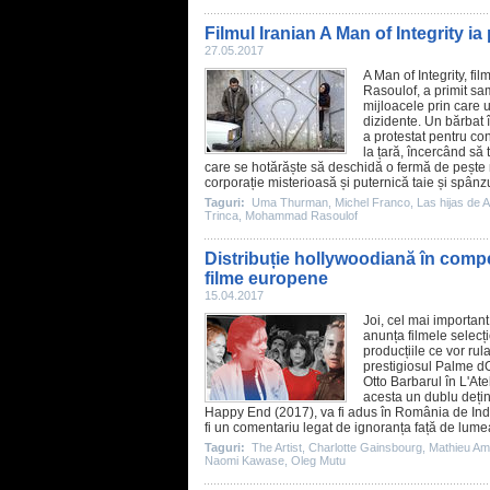
Filmul Iranian A Man of Integrity i
27.05.2017
A Man of Integrity
, fi
Rasoulof
, a primit 
mijloacele prin care 
dizidente. Un bărbat 
a protestat pentru con
la țară, încercând să t
care se hotărăște să deschidă o fermă de pește nu
corporație misterioasă și puternică taie și spânzur
Taguri:
Uma Thurman
,
Michel Franco
,
Las hijas de A
Trinca
,
Mohammad Rasoulof
Distribuție hollywoodiană în compe
filme europene
15.04.2017
Joi, cel mai important
anunța
filmele
selecți
producțiile ce vor ru
prestigiosul Palme dO
Otto Barbarul în L'At
acesta un dublu deți
Happy End (2017), va fi adus în România de Ind
fi un comentariu legat de ignoranța față de lumea 
Taguri:
The Artist
,
Charlotte Gainsbourg
,
Mathieu Ama
Naomi Kawase
,
Oleg Mutu