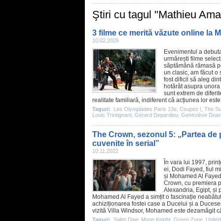
Ştiri cu tagul "Mathieu Amal
3 filme ce merită văzute online la
10.02.2025
Evenimentul a debutat
urmărești
filme
select
săptămână rămasă pe
un clasic, am făcut o
fost dificil să aleg di
hotărât asupra unora 
sunt extrem de diferi
realitate familiară, indiferent că acțiunea lor est
Taguri:
Les Olympiades Paris 13e
,
Coupez !
,
The S
Louis Trintignant
,
Gérard Depardieu
,
Geneviève Doa
The Crown, sezonul 5: „Partea de p
cuvenite în serial”
10.11.2022
În vara lui 1997, prin
ei, Dodi Fayed, fiul 
și Mohamed Al Fayed 
Crown
, cu premiera p
Alexandria, Egipt, și
Mohamed Al Fayed a simțit o fascinație neabătută 
achiziționarea fostei case a Ducelui și a Ducesei
vizită Villa Windsor, Mohamed este dezamăgit cân
Taguri:
Salim Daw
,
Moon Knight
,
Green Zone
,
United