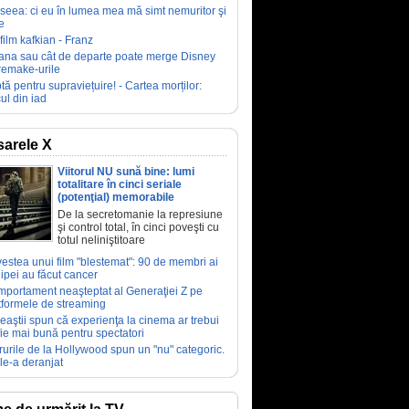
seea: ci eu în lumea mea mă simt nemuritor şi
e
film kafkian - Franz
ana sau cât de departe poate merge Disney
remake-urile
tă pentru supraviețuire! - Cartea morților:
ul din iad
arele X
Viitorul NU sună bine: lumi
totalitare în cinci seriale
(potenţial) memorabile
De la secretomanie la represiune
şi control total, în cinci poveşti cu
totul neliniştitoare
estea unui film "blestemat": 90 de membri ai
ipei au făcut cancer
portament neaşteptat al Generaţiei Z pe
tformele de streaming
eaştii spun că experienţa la cinema ar trebui
fie mai bună pentru spectatori
rurile de la Hollywood spun un "nu" categoric.
le-a deranjat