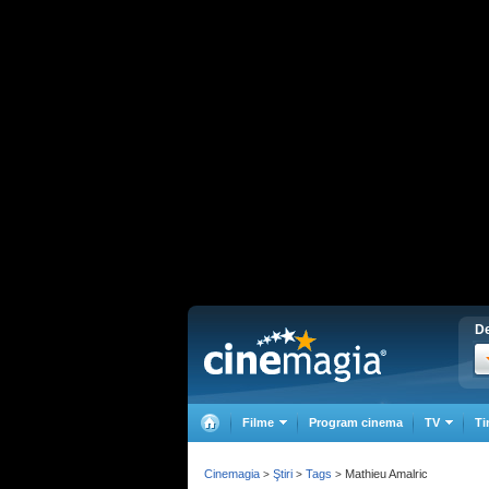
De
Filme
Program cinema
TV
Ti
Cinemagia
Ştiri
Tags
Mathieu Amalric
>
>
>