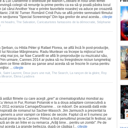
Fil
e
&
Luc Dardenne
o distribuie pe
Marion Cotillard
în rolul unei femei
onvingă colegii să renunţe la prime pentru ca ea să-şi poată păstra locul
h
(al cărui
Another Year
e printre favoritele noastre) va aduce pe croazetă
britanic J.M.W. Turner. Românil
Cristi Puiu
se află printre semnatarii filmului
n secţiunea "Special Screenings".Din liga greilor de anul acesta...
citeşte
 mi headro
,
The Salvation
,
Caricaturistes fantassins de la démocratie
,
Stéphanie
r
n Şerban
, cu
Hilda Péter
şi
Rafael Florea
, se află încă în post-producţie,
al lui
Nicolae Mărgineanu
.
Radu Muntean
va începe la mijlocul lunii
etaj mai jos
, iar
Nae Caranfil
se află în preproducţie cu muzicalul său,
 Prin urmare, Cannes 2014 ar putea să nu înregistreze niciun lungmetraj
vedem ce
filme
străine au şanse anul acesta să se înscrie în cursa pentru
ţilor. ...
citeşte
k
,
Saint Laurent
,
Deux jours une nuit
,
The Search
,
La rançon de la gloire
,
Roy
tillvaron
,
Elena Lyadova
ă astăzi
filmele
cu care aceşti „grei" ai cinematografului mondial au
 Cu
Venus in Fur
,
Roman Polanski
e la a doua adaptare consecutivă a
în
2011
ecraniza Carnage/Doamne… ce măcel!. De această dată este
 inspirată de romanul lui Sacher-Masoch.
Jim Jarmusch
a prezentat la
P
eneris a unor vampiri ce trăiesc de secole. Faptul că ei îi numesc pe
muzat presa de la Cannes.
Filmul
a fost penultimul proiectat în festival, iar
ează an de an între ei cu remarca „Arăţi bine... pentru un zombi". Pe de
nul acesta
La grande bellezza
, după ce câştiga î...
citeşte