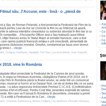
 Filmul său, J'Accuse, este - însă - o „piesă de
A j
and a Spy, de
Roman Polanski
, a fost proiectat la Festivalul de
Film
de la
acu
ază pentru Leul de Aur iar cronicile la film nu au întârziat să apară,
le la adresa intențiilor cineastului cu subiectul abordat în film dar și cu
Ce 
i în competiție. J'Accuse/An Officer and a Spy tratează cazul Alfred
Ce 
, ofiţer francez evreu în Statul Major al armatei franceze, care a fost
Ce 
e care opinia publică franceză simţea o ură crescândă, alimentată de
inf
refigurarea războiului mondial. Dreyfus, condamnat pe baza unor dovezi
 trimis l...
citeşte
lric
,
Grégory Gadebois
,
Spotlight
,
The Post
,
Lucrecia Martel
,
Jean Dujardin
,
Şti
Or 2018, vine în România
șteptate titluri proiectate la Festivalul de la Cannes de anul acesta,
rs, în regia lui Hirokazu Kore'eda, câștigătorul Palme d’Or 2018, vor fi
ența
Film
în România până la finalul anului, se vede într-un comunicat
imax
, musical-ul
horror
al lui
Gaspar Noé
, cel de-al doilea titlu ce va avea
Pri
ta, i-a adus regizorului Irréversible
Premiul
C.I.C.A.E. (Confédération
Doc
nemas d'Art et d'Essai). Pentru
Cold War
, povestea inspirată de iubirea
owski
,
film
care va fi lansat în România în decembrie, cineastul a primit
Sec
71-a ediții a Festivalului de la Can...
citeşte
A m
alric
,
Charlotte Gainsbourg
,
Marion Cotillard
,
Les fantômes d'Ismaël
,
Hirokazu
Vai
rev