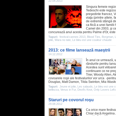
22.04.2013
Singura femeie regiz
Tedeschi
este regizoa
preşedinte francez, Va
viaţa (printre altele,
de extremă stângă din
ca fiică a unei familii
Camel din 2003, şi ce
concurează anul acesta pentru Palme d'Or, este t
Taguri:
festival:cannes 2013
,
Blood Ties
,
Borgman
,
jolie
,
Wara no tate
,
Le bleu est une couleur chaude
2013: ce filme lansează maeştrii
14.12.2012
În anul ce urmează, un
rândurile pentru lan
Acestea sunt viitoare
continuare ce ne pr
Trier
,
Woody Allen
,
A
covoarele roşii ale festivalurilor vor urca -pentr
Douglas
,
Matt Damon
,
Tilda Swinton
,
Mia Wasi
Taguri:
Jeune et jolie
,
Les salauds
,
Le bleu est une 
bellezza
,
Venus in Fur
,
Devil's Knot
,
Only Lovers Left 
Staruri pe covorul roşu
29.08.2012
Ca orice mare festival
Chiar dacă Angelina J