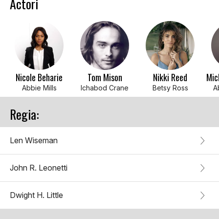
Actori
Nicole Beharie
Tom Mison
Nikki Reed
Abbie Mills
Ichabod Crane
Betsy Ross
A
Regia:
Len Wiseman
John R. Leonetti
Dwight H. Little