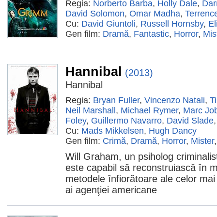
Regia:
Norberto Barba
,
Holly Dale
,
Dar
David Solomon
,
Omar Madha
,
Terrenc
Cu:
David Giuntoli
,
Russell Hornsby
,
El
Gen film:
Dramă
,
Fantastic
,
Horror
,
Mis
Hannibal
(2013)
Hannibal
Regia:
Bryan Fuller
,
Vincenzo Natali
,
T
Neil Marshall
,
Michael Rymer
,
Marc Jo
Foley
,
Guillermo Navarro
,
David Slade
Cu:
Mads Mikkelsen
,
Hugh Dancy
Gen film:
Crimă
,
Dramă
,
Horror
,
Mister
Will Graham, un psiholog criminalis
este capabil să reconstruiască în m
metodele înfiorătoare ale celor mai c
ai agenţiei americane