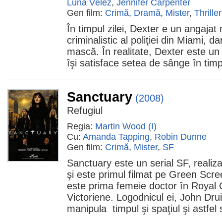
Luna Vélez
,
Jennifer Carpenter
Gen film:
Crimă
,
Dramă
,
Mister
,
Thriller
În timpul zilei, Dexter e un angajat 
criminalistic al poliţiei din Miami, 
mască. În realitate, Dexter este un
îşi satisface setea de sânge în timp
Sanctuary
(2008)
Refugiul
Regia:
Martin Wood (I)
Cu:
Amanda Tapping
,
Robin Dunne
Gen film:
Crimă
,
Mister
,
SF
Sanctuary este un serial SF, realiza
şi este primul filmat pe Green Scr
este prima femeie doctor în Royal C
Victoriene. Logodnicul ei, John Drui
manipula timpul şi spaţiul şi astfel