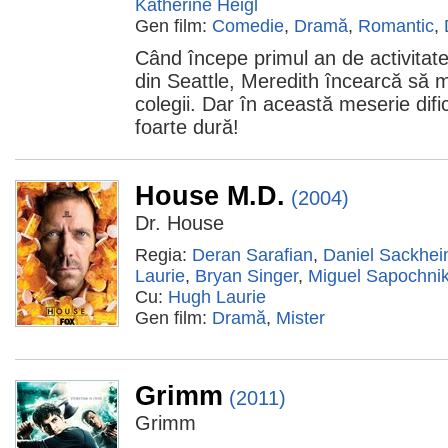
Katherine Heigl
Gen film:
Comedie
,
Dramă
,
Romantic
,
Când începe primul an de activitate
din Seattle, Meredith încearcă să me
colegii. Dar în această meserie dific
foarte dură!
House M.D.
(2004)
Dr. House
Regia:
Deran Sarafian
,
Daniel Sackhe
Laurie
,
Bryan Singer
,
Miguel Sapochni
Cu:
Hugh Laurie
Gen film:
Dramă
,
Mister
Grimm
(2011)
Grimm