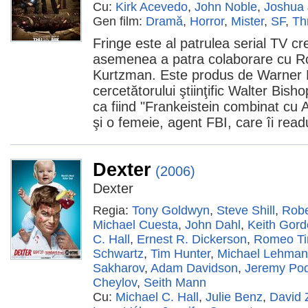
Cu:
Kirk Acevedo
,
John Noble
,
Joshua
Gen film:
Dramă
,
Horror
,
Mister
,
SF
,
Thr
Fringe este al patrulea serial TV c
asemenea a patra colaborare cu Ro
Kurtzman. Este produs de Warner Br
cercetătorului ştiinţific Walter Bish
ca fiind "Frankeistein combinat cu Al
şi o femeie, agent FBI, care îi re
Dexter
(2006)
Dexter
Regia:
Tony Goldwyn
,
Steve Shill
,
Robe
Michael Cuesta
,
John Dahl
,
Keith Gor
C. Hall
,
Ernest R. Dickerson
,
Romeo Ti
Schwartz
,
Tim Hunter
,
Michael Lehma
Sakharov
,
Adam Davidson
,
Jeremy Po
Cheylov
,
Seith Mann
Cu:
Michael C. Hall
,
Julie Benz
,
David 