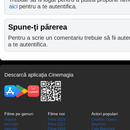
aici
pentru a te autentifica.
Spune-ţi părerea
Pentru a scrie un comentariu trebuie să fii auten
a te autentifica.
Descarcă aplicaţia Cinemagia
Filme pe genuri
Filme noi
Actori populari
Acţiune
Filme 2028
Charlize Theron
Animaţie
Filme 2027
Beyoncé
Aventuri
Filme 2026
Cate Blanchett