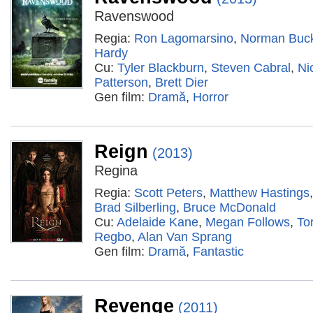
Ravenswood
Regia:
Ron Lagomarsino
,
Norman Buck
Hardy
Cu:
Tyler Blackburn
,
Steven Cabral
,
Ni
Patterson
,
Brett Dier
Gen film:
Dramă
,
Horror
Reign
(2013)
Regina
Regia:
Scott Peters
,
Matthew Hastings
Brad Silberling
,
Bruce McDonald
Cu:
Adelaide Kane
,
Megan Follows
,
To
Regbo
,
Alan Van Sprang
Gen film:
Dramă
,
Fantastic
Revenge
(2011)