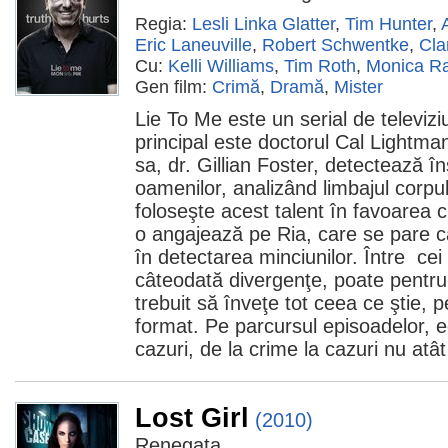
Regia:
Lesli Linka Glatter
,
Tim Hunter
,
Eric Laneuville
,
Robert Schwentke
,
Cla
Cu:
Kelli Williams
,
Tim Roth
,
Monica R
Gen film:
Crimă
,
Dramă
,
Mister
Lie To Me este un serial de televiz
principal este doctorul Cal Lightma
sa, dr. Gillian Foster, detectează în
oamenilor, analizând limbajul corpulu
foloseşte acest talent în favoarea cli
o angajează pe Ria, care se pare c
în detectarea minciunilor. Între cei
câteodată divergenţe, poate pentr
trebuit să înveţe tot ceea ce ştie, 
format. Pe parcursul episoadelor, ec
cazuri, de la crime la cazuri nu atâ
Lost Girl
(2010)
Renegata