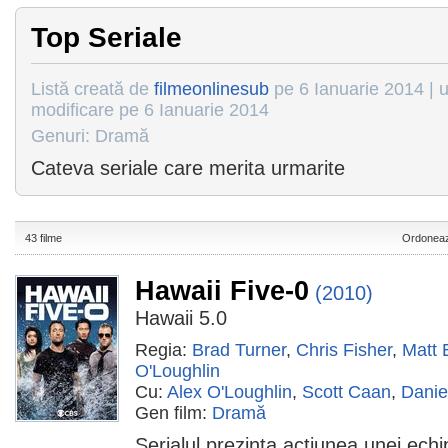
Top Seriale
Listă creată de
filmeonlinesub
pe 6 Ianuarie 2014 | u
modificare pe 6 Ianuarie 2014
Genuri: Dramă
Cateva seriale care merita urmarite
43 filme
Ordoneaz
Hawaii Five-0
(2010)
Hawaii 5.0
Regia:
Brad Turner
,
Chris Fisher
,
Matt 
O'Loughlin
Cu:
Alex O'Loughlin
,
Scott Caan
,
Danie
Gen film:
Dramă
Serialul prezinta actiunea unei echip