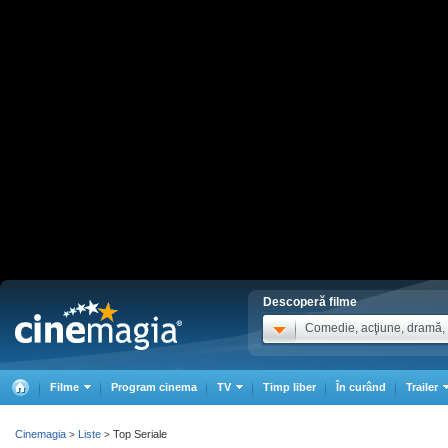
Descoperă filme
Comedie, acţiune, dramă, .
Filme
Program cinema
TV
Timp liber
În curând
Trailer
Cinemagia
Liste
Top Seriale
>
>