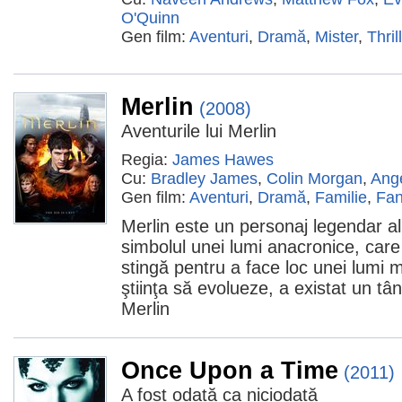
O'Quinn
Gen film:
Aventuri
,
Dramă
,
Mister
,
Thril
Merlin
(2008)
Aventurile lui Merlin
Regia:
James Hawes
Cu:
Bradley James
,
Colin Morgan
,
Ang
Gen film:
Aventuri
,
Dramă
,
Familie
,
Fan
Merlin este un personaj legendar al 
simbolul unei lumi anacronice, care
stingă pentru a face loc unei lumi 
ştiinţa să evolueze, a existat un tâ
Merlin
Once Upon a Time
(2011)
A fost odată ca niciodată