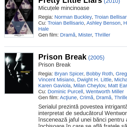
Pretty Little Liars
(2010)
Micuțele mincinoase
Regia:
Norman Buckley
,
Troian Bellisar
Cu:
Troian Bellisario
,
Ashley Benson
,
H
Hale
Gen film:
Dramă
,
Mister
,
Thriller
Prison Break
(2005)
Prison Break
Regia:
Bryan Spicer
,
Bobby Roth
,
Greg
Vincent Misiano
,
Dwight H. Little
,
Micha
Karen Gaviola
,
Milan Cheylov
,
Matt Ear
Cu:
Dominic Purcell
,
Wentworth Miller
Gen film:
Acţiune
,
Crimă
,
Dramă
,
Thrill
Serialul prezintă povestea intrigantă
interpretat de seducătorul Wentwort
înscenează jaful unei bănci pentru 
închisoare în care se află fratele 