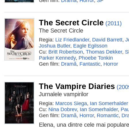
Gen film:
Dramă
,
Horror
,
SF
The Secret Circle
(2011)
The Secret Circle
Regia:
Liz Friedlander
,
David Barrett
,
J
Joshua Butler
,
Eagle Egilsson
Cu:
Britt Robertson
,
Thomas Dekker
,
S
Parker Kennedy
,
Phoebe Tonkin
Gen film:
Dramă
,
Fantastic
,
Horror
The Vampire Diaries
(200
Jurnalele vampirilor
Regia:
Marcos Siega
,
Ian Somerhalder
Cu:
Nina Dobrev
,
Ian Somerhalder
,
Pau
Gen film:
Dramă
,
Horror
,
Romantic
,
Dr
Elena, una dintre cele mai populare 