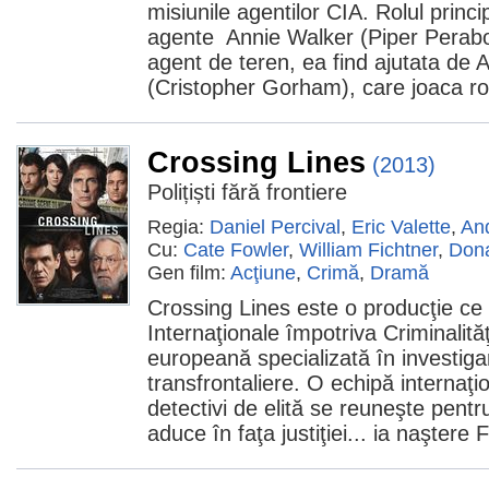
misiunile agentilor CIA. Rolul princi
agente Annie Walker (Piper Perabo
agent de teren, ea find ajutata de
(Cristopher Gorham), care joaca rol
Crossing Lines
(2013)
Polițiști fără frontiere
Regia:
Daniel Percival
,
Eric Valette
,
An
Cu:
Cate Fowler
,
William Fichtner
,
Dona
Gen film:
Acţiune
,
Crimă
,
Dramă
Crossing Lines este o producţie ce p
Internaţionale împotriva Criminalităţi
europeană specializată în investiga
transfrontaliere. O echipă internaţi
detectivi de elită se reuneşte pentru 
aduce în faţa justiţiei... ia naştere