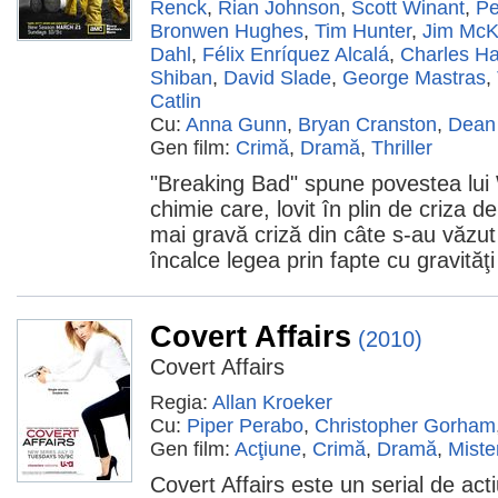
Renck
,
Rian Johnson
,
Scott Winant
,
Pe
Bronwen Hughes
,
Tim Hunter
,
Jim McK
Dahl
,
Félix Enríquez Alcalá
,
Charles Ha
Shiban
,
David Slade
,
George Mastras
,
Catlin
Cu:
Anna Gunn
,
Bryan Cranston
,
Dean 
Gen film:
Crimă
,
Dramă
,
Thriller
"Breaking Bad" spune povestea lui 
chimie care, lovit în plin de criza de 
mai gravă criză din câte s-au văzut
încalce legea prin fapte cu gravităţ
Covert Affairs
(2010)
Covert Affairs
Regia:
Allan Kroeker
Cu:
Piper Perabo
,
Christopher Gorham
Gen film:
Acţiune
,
Crimă
,
Dramă
,
Miste
Covert Affairs este un serial de ac