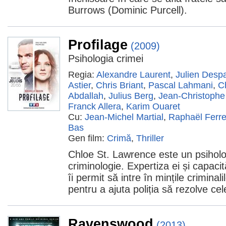
Burrows (Dominic Purcell).
Profilage
(2009)
Psihologia crimei
Regia:
Alexandre Laurent
,
Julien Desp
Astier
,
Chris Briant
,
Pascal Lahmani
,
C
Abdallah
,
Julius Berg
,
Jean-Christophe
Franck Allera
,
Karim Ouaret
Cu:
Jean-Michel Martial
,
Raphaël Ferre
Bas
Gen film:
Crimă
,
Thriller
Chloe St. Lawrence este un psiholog
criminologie. Expertiza ei și capacit
îi permit să intre în mințile criminalil
pentru a ajuta poliția să rezolve ce
Ravenswood
(2013)