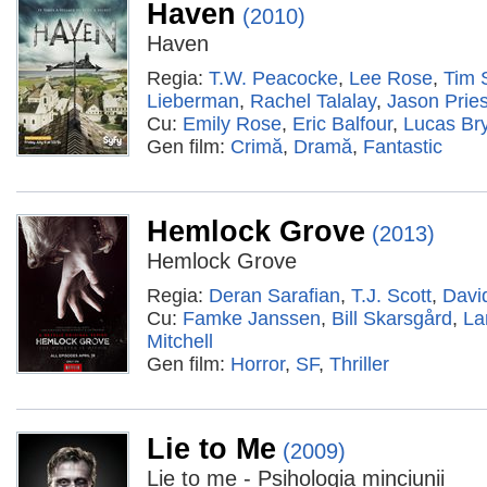
Haven
(2010)
Haven
Regia:
T.W. Peacocke
,
Lee Rose
,
Tim 
Lieberman
,
Rachel Talalay
,
Jason Pries
Cu:
Emily Rose
,
Eric Balfour
,
Lucas Br
Gen film:
Crimă
,
Dramă
,
Fantastic
Hemlock Grove
(2013)
Hemlock Grove
Regia:
Deran Sarafian
,
T.J. Scott
,
Davi
Cu:
Famke Janssen
,
Bill Skarsgård
,
La
Mitchell
Gen film:
Horror
,
SF
,
Thriller
Lie to Me
(2009)
Lie to me - Psihologia minciunii