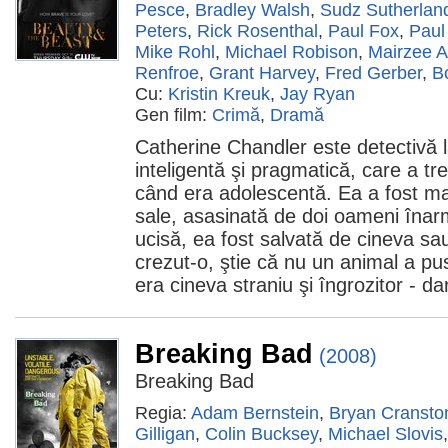
Pesce
,
Bradley Walsh
,
Sudz Sutherlan
Peters
,
Rick Rosenthal
,
Paul Fox
,
Paul
Mike Rohl
,
Michael Robison
,
Mairzee 
Renfroe
,
Grant Harvey
,
Fred Gerber
,
B
Cu:
Kristin Kreuk
,
Jay Ryan
Gen film:
Crimă
,
Dramă
Catherine Chandler este detectivă 
inteligentă şi pragmatică, care a tre
când era adolescentă. Ea a fost m
sale, asasinată de doi oameni înarm
ucisă, ea fost salvată de cineva sa
crezut-o, ştie că nu un animal a pus
era cineva straniu şi îngrozitor - d
Breaking Bad
(2008)
Breaking Bad
Regia:
Adam Bernstein
,
Bryan Cransto
Gilligan
,
Colin Bucksey
,
Michael Slovis