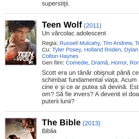
superstiţii.
Teen Wolf
(2011)
Un vârcolac adolescent
Regia:
Russell Mulcahy
,
Tim Andrew
,
T
Cu:
Tyler Posey
,
Holland Roden
,
Dylan
Colton Haynes
Gen film:
Comedie
,
Dramă
,
Horror
,
Rom
Scott era un tânăr obişnuit până c
schimbat fundamental viaţa. Acum 
cine e şi ce ar putea să devină. Es
om? Să fie invers? A devenit el doa
puterii lunii?
The Bible
(2013)
Biblia