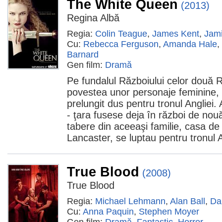
The White Queen
(2013)
Regina Albă
Regia:
Colin Teague
,
James Kent
,
Jam
Cu:
Rebecca Ferguson
,
Amanda Hale
,
Barnard
Gen film:
Dramă
Pe fundalul Războiului celor două R
povestea unor personaje feminine, p
prelungit dus pentru tronul Angliei
- ţara fusese deja în război de nou
tabere din aceeaşi familie, casa de
Lancaster, se luptau pentru tronul A
True Blood
(2008)
True Blood
Regia:
Michael Lehmann
,
Alan Ball
,
Da
Cu:
Anna Paquin
,
Stephen Moyer