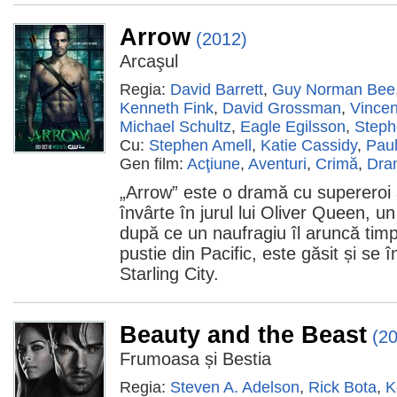
Arrow
(2012)
Arcaşul
Regia:
David Barrett
,
Guy Norman Bee
Kenneth Fink
,
David Grossman
,
Vincen
Michael Schultz
,
Eagle Egilsson
,
Steph
Cu:
Stephen Amell
,
Katie Cassidy
,
Paul
Gen film:
Acţiune
,
Aventuri
,
Crimă
,
Dra
„Arrow” este o dramă cu supereroi 
învârte în jurul lui Oliver Queen, u
după ce un naufragiu îl aruncă timp
pustie din Pacific, este găsit și se 
Starling City.
Beauty and the Beast
(2
Frumoasa și Bestia
Regia:
Steven A. Adelson
,
Rick Bota
,
K