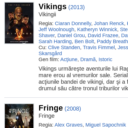
Vikings
(2013)
Vikingii
Regia:
Ciaran Donnelly
,
Johan Renck
,
Jeff Woolnough
,
Katheryn Winnick
,
Ste
Shaver
,
Daniel Grou
,
David Frazee
,
Da
Sarah Harding
,
Ben Bolt
,
Paddy Breat
Cu:
Clive Standen
,
Travis Fimmel
,
Jess
Skarsgård
Gen film:
Acţiune
,
Dramă
,
Istoric
Vikings urmăreşte aventurile lui Ra
mare erou al vremurilor sale. Serial
acţiunile bandei de vikingi, dar şi a 
drumul său către tronul triburilor vi
Fringe
(2008)
Fringe
Regia:
Alex Graves
,
Miguel Sapochnik