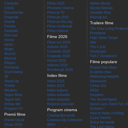
Comedie
Filme 2025
Adrien Brody
Crimă
Premiere cinema
Nicole Kidman
Documentar
Filme la TV
Osvaldo Ríos
Dragoste
Filme pe DVD
Născuţi azi
Dramă
Filme pe Blu-ray
Trailere filme
Familie
Filme româneşti
The Only Living Pickpocke
Fantastic
Filme indiene
Primetime
Film noir
Filme 2026
High Value Target
Horror
Filme noi 2026
War
Istoric
Actiune 2026
The Cycle
Mister
Comedie 2026
Onslaught
Muzică
Dragoste 2026
Fall 2: Deadpoint
Muzical
Horror 2026
Filme populare
Război
Indiene 2026
Romantic
Project Hail Mary
Româneşti 2026
Scurt metraj
În pielea mea
Index filme
SF
Wuthering Heights
Stand Up
Index 2026
Obsession
Thriller
Index 2025
Crime 101
Western
Index acţiune
Kîzîm
Taguri filme
Index comedie
Hoppers
Taguri stiri
Actori populari
The Secret Agent
Arhiva stiri
Regizori populari
Good Luck, Have Fun, D
Program TV
Scream 7
Program cinema
How to Make a Killing
Premii filme
Cinema Bucuresti
Cazul Samca
Premii Oscar
Cinema City Cotroceni
Dolce far niente
Oscar 2026
IMAX
The Last Viking