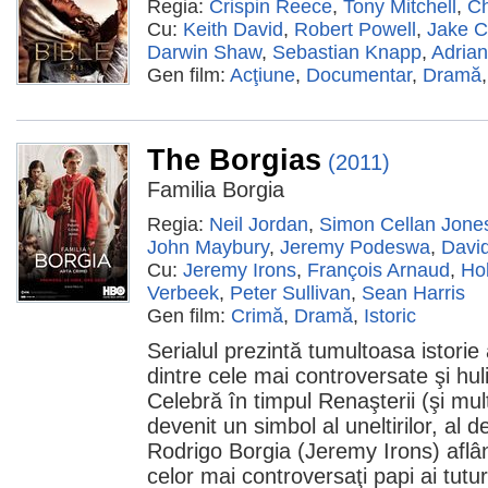
Regia:
Crispin Reece
,
Tony Mitchell
,
Ch
Cu:
Keith David
,
Robert Powell
,
Jake 
Darwin Shaw
,
Sebastian Knapp
,
Adrian
Gen film:
Acţiune
,
Documentar
,
Dramă
The Borgias
(2011)
Familia Borgia
Regia:
Neil Jordan
,
Simon Cellan Jone
John Maybury
,
Jeremy Podeswa
,
Davi
Cu:
Jeremy Irons
,
François Arnaud
,
Hol
Verbeek
,
Peter Sullivan
,
Sean Harris
Gen film:
Crimă
,
Dramă
,
Istoric
Serialul prezintă tumultoasa istorie 
dintre cele mai controversate şi hulit
Celebră în timpul Renaşterii (şi mul
devenit un simbol al uneltirilor, al d
Rodrigo Borgia (Jeremy Irons) aflân
celor mai controversaţi papi ai tutur