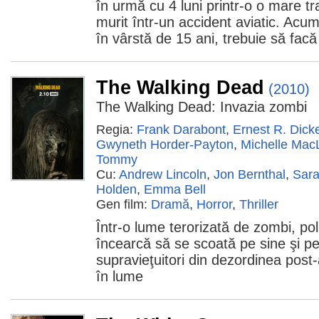
în urmă cu 4 luni printr-o o mare tra
murit într-un accident aviatic. Acum
în vârstă de 15 ani, trebuie să facă
The Walking Dead
(2010)
The Walking Dead: Invazia zombi
Regia:
Frank Darabont
,
Ernest R. Dick
Gwyneth Horder-Payton
,
Michelle Mac
Tommy
Cu:
Andrew Lincoln
,
Jon Bernthal
,
Sara
Holden
,
Emma Bell
Gen film:
Dramă
,
Horror
,
Thriller
Într-o lume terorizată de zombi, pol
încearcă să se scoată pe sine şi pe 
supravieţuitori din dezordinea post-
în lume