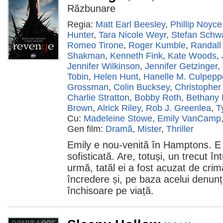
Răzbunare
Regia:
Matt Earl Beesley
,
Phillip Noyce
Hunter
,
Tara Nicole Weyr
,
Stefan Schw
Romeo Tirone
,
Roger Kumble
,
Randall
Shakman
,
Kenneth Fink
,
Kate Woods
,
Jennifer Wilkinson
,
Jennifer Getzinger
,
Tobin
,
Helen Hunt
,
Hanelle M. Culpepp
Grossman
,
Colin Bucksey
,
Christopher
Charlie Stratton
,
Bobby Roth
,
Bethany
Brown
,
Alrick Riley
,
Rob J. Greenlea
,
T
Cu:
Madeleine Stowe
,
Emily VanCamp
Gen film:
Dramă
,
Mister
,
Thriller
Emily e nou-venită în Hamptons. E 
sofisticată. Are, totuși, un trecut î
urmă, tatăl ei a fost acuzat de crim
încredere și, pe baza acelui denunț
închisoare pe viață.