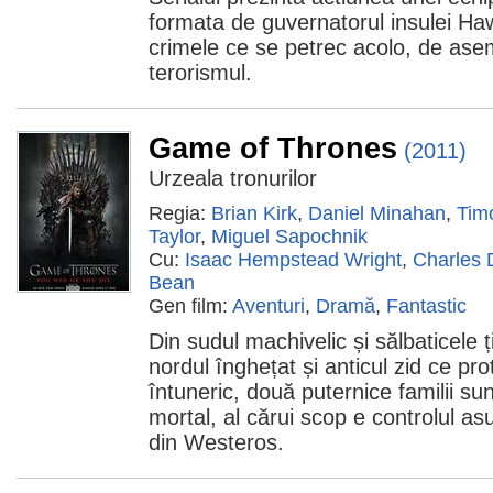
formata de guvernatorul insulei Ha
crimele ce se petrec acolo, de asem
terorismul.
Game of Thrones
(2011)
Urzeala tronurilor
Regia:
Brian Kirk
,
Daniel Minahan
,
Tim
Taylor
,
Miguel Sapochnik
Cu:
Isaac Hempstead Wright
,
Charles
Bean
Gen film:
Aventuri
,
Dramă
,
Fantastic
Din sudul machivelic și sălbaticele ț
nordul înghețat și anticul zid ce pr
întuneric, două puternice familii sun
mortal, al cărui scop e controlul a
din Westeros.