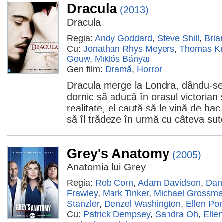
Dracula
(2013)
Dracula
Regia:
Andy Goddard
,
Steve Shill
,
Bria
Cu:
Jonathan Rhys Meyers
,
Thomas K
Gouw
,
Miklós Bányai
Gen film:
Dramă
,
Horror
Dracula merge la Londra, dându-se 
dornic să aducă în orașul victorian 
realitate, el caută să le vină de hac
să îl trădeze în urmă cu câteva sut
Grey's Anatomy
(2005)
Anatomia lui Grey
Regia:
Rob Corn
,
Adam Davidson
,
Dan
Frawley
,
Mark Tinker
,
Michael Grossm
Stanzler
,
Denzel Washington
,
Ellen P
Cu:
Patrick Dempsey
,
Sandra Oh
,
Elle