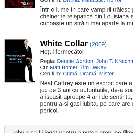
Gen film:
Dramă
,
Fantastic
,
Horror
Într-o lume în care vampirii trăiesc
chelnerițe telepatice din Louisiana
cunoaște un străin mai aparte la m
White Collar
(2009)
Hoțul fermecător
Regia:
Dennie Gordon
,
John T. Kretch
Cu:
Matt Bomer
,
Tim DeKay
Gen film:
Crimă
,
Dramă
,
Mister
Neal Caffrey este un escroc care a
joc de 3 ani cu autoritatile, de-a s
a ispasit aproape 4 ani de sentinta
pentru a-si gasi iubita, pe care are
pericol.
Trebuie sa fii logat pentru a putea propune filme