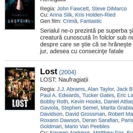
Regia:
John Fawcett
,
Steve DiMarco
Cu:
Anna Silk
,
Kris Holden-Ried
Gen film:
Crimă
,
Fantastic
Serialul ne-o prezintă pe superba ş
creatură cunoscută în folclor sub 
despre care se ştie că se hrăneşte
jur, adesea cu consecinţe fatale
Lost
(2004)
LOST: Naufragiații
Regia:
J.J. Abrams
,
Alan Taylor
,
Jack B
Paul A. Edwards
,
Tucker Gates
,
Eric L
Bobby Roth
,
Kevin Hooks
,
Daniel Attia
Gaviola
,
Stephen Semel
,
Marita Grabi
Davidson
,
David Grossman
,
Robert Ma
Roxann Dawson
,
Deran Sarafian
,
Pari
Goldman
,
Mario Van Peebles
Cu:
Naveen Andrews
,
Matthew Fox
,
Ev