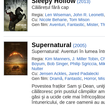
Sleepy Hollow
(2013)
Călărețul fără cap
Regia:
Len Wiseman
,
John R. Leonetti
Cu:
Nicole Beharie
,
Tom Mison
Gen film:
Aventuri
,
Fantastic
,
Mister
,
Th
Supernatural
(2005)
Supernatural: Aventuri în lumea înt
Regia:
Kim Manners
,
J. Miller Tobin
,
Ch
Boyum
,
Bob Singer
,
Philip Sgriccia
,
Mi
Nutter
Cu:
Jensen Ackles
,
Jared Padalecki
Gen film:
Dramă
,
Fantastic
,
Horror
,
Mis
Povestea fraților Sam şi Dean, uniţi
călătoresc prin pustiul câmpiilor a
găsi şi a ucide cele mai înfricoşătoa
întunericului, de care oamenii au au