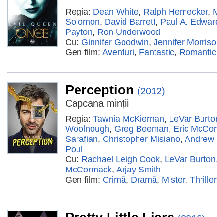
Regia:
Dean White
,
Ralph Hemecker
,
M
Solomon
,
David Barrett
,
Paul A. Edwar
Payton
,
Ron Underwood
Cu:
Ginnifer Goodwin
,
Jennifer Morriso
Gen film:
Aventuri
,
Fantastic
,
Romantic
Perception
(2012)
Capcana minții
Regia:
Tawnia McKiernan
,
LeVar Burto
Woolnough
,
Greg Beeman
,
Eric McCo
Sarafian
,
Christopher Misiano
,
Andrew 
Poul
Cu:
Rachael Leigh Cook
,
LeVar Burton
McCormack
,
Arjay Smith
Gen film:
Crimă
,
Dramă
,
Mister
,
Thriller