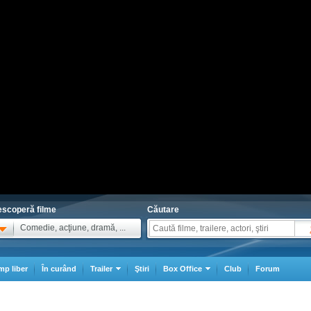
scoperă filme
Căutare
Comedie, acţiune, dramă, ...
mp liber
În curând
Trailer
Ştiri
Box Office
Club
Forum