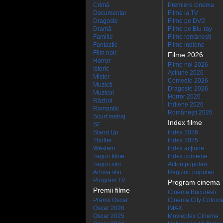
Crimă
Premiere cinema
Documentar
Filme la TV
Dragoste
Filme pe DVD
Dramă
Filme pe Blu-ray
Familie
Filme româneşti
Fantastic
Filme indiene
Film noir
Filme 2026
Horror
Filme noi 2026
Istoric
Actiune 2026
Mister
Comedie 2026
Muzică
Dragoste 2026
Muzical
Horror 2026
Război
Indiene 2026
Romantic
Româneşti 2026
Scurt metraj
Index filme
SF
Stand Up
Index 2026
Thriller
Index 2025
Western
Index acţiune
Taguri filme
Index comedie
Taguri stiri
Actori populari
Arhiva stiri
Regizori populari
Program TV
Program cinema
Premii filme
Cinema Bucuresti
Premii Oscar
Cinema City Cotroc
Oscar 2026
IMAX
Oscar 2025
Movieplex Cinema