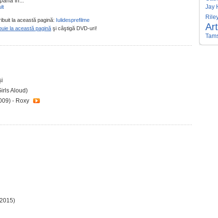
până în...
Jay 
lt
Rile
ribuit la această pagină:
Iulidesprefilme
Ar
buie la această pagină
şi câştigă DVD-uri!
Tams
și
irls Aloud)
009) - Roxy
2015)