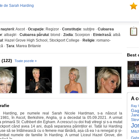
ate de Sarah Harding
 naşterii
: Ascot ·
Ocupaţie
: Regizor ·
Constituţie
: subţire ·
Culoarea
or
: albaştri ·
Culoarea părului
: blond ·
Zodia
: Scorpion ·
Etnie/rasă
: albă
ul
: Hazel Grove High School, Stockport College ·
Religie
: romano-
că ·
Țara
: Marea Britanie
Best 
 (122)
Toate pozele »
A c
rafie
Ray 
Ga
h Harding, pe numele real Sarah Nicole Hardman, s-a născut la
Jan
.1981, în Ascot, Berkshire, Anglia, și a decedat la 05.09.2021. A urmat
Stev
 primară St. Cuthbert din Egham. A crescut cu doi frați vitregi și s-a mutat
Jo
ockport când avea 14 ani, după separarea părinților ei. Tatăl lui Harding
use să se întâlnească cu o femeie mai tânără, așa că ea l-a renegat și și-
Mitc
imbat numele de familie în Harding. A urmat Liceul Hazel Grove, din
Gabr