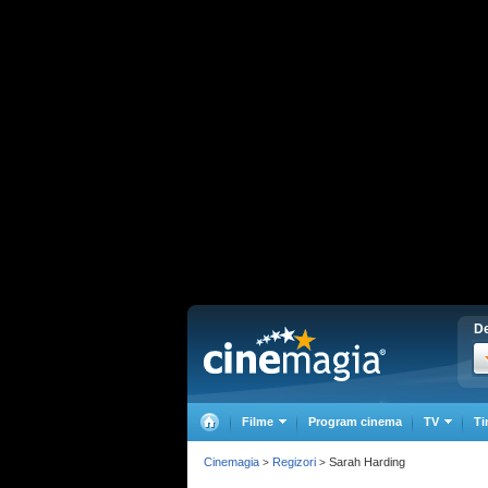
De
Filme
Program cinema
TV
Ti
Cinemagia
Regizori
Sarah Harding
>
>