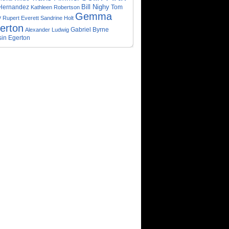
Bill Nighy
Hernandez
Tom
Kathleen Robertson
Gemma
y
Rupert Everett
Sandrine Holt
terton
Gabriel Byrne
Alexander Ludwig
in Egerton