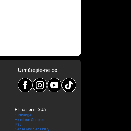
Urmăreşte-ne pe
Filme noi în SUA
Cliffhanger
American Summer
P31
Sense and Sensibility