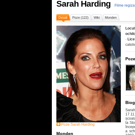
Sarah Harding
Filme regiz
Detalii
Poze (122)
Wiki
Monden
Locul
ochil
·
Lice
catoli
Poze
Biog
Sara
17.11
școala
la St
Poze Sarah Harding
încep
a sch
Monden