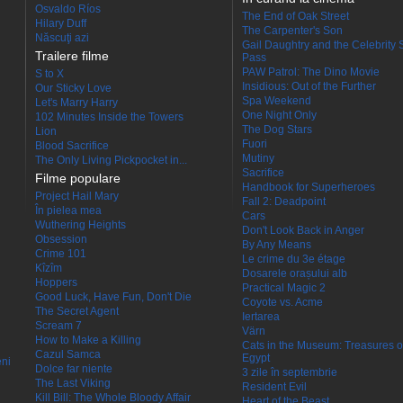
Osvaldo Ríos
The End of Oak Street
Hilary Duff
The Carpenter's Son
Născuţi azi
Gail Daughtry and the Celebrity 
Trailere filme
Pass
PAW Patrol: The Dino Movie
S to X
Insidious: Out of the Further
Our Sticky Love
Spa Weekend
Let's Marry Harry
One Night Only
102 Minutes Inside the Towers
The Dog Stars
Lion
Fuori
Blood Sacrifice
Mutiny
The Only Living Pickpocket in...
Sacrifice
Filme populare
Handbook for Superheroes
Project Hail Mary
Fall 2: Deadpoint
În pielea mea
Cars
Wuthering Heights
Don't Look Back in Anger
Obsession
By Any Means
Crime 101
Le crime du 3e étage
Kîzîm
Dosarele orașului alb
Hoppers
Practical Magic 2
Good Luck, Have Fun, Don't Die
Coyote vs. Acme
The Secret Agent
Iertarea
Scream 7
Värn
How to Make a Killing
Cats in the Museum: Treasures o
Cazul Samca
Egypt
eni
Dolce far niente
3 zile în septembrie
The Last Viking
Resident Evil
Kill Bill: The Whole Bloody Affair
Heart of the Beast