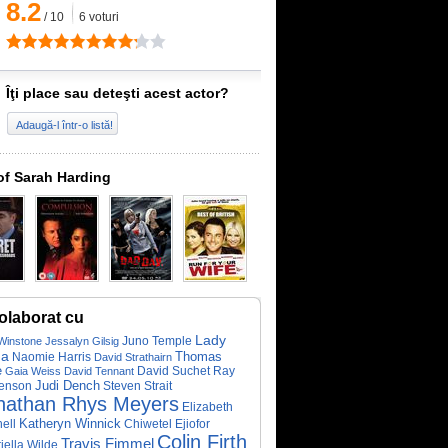
8.2
/
10
6
voturi
Îţi place sau deteşti acest actor?
Adaugă-l într-o listă!
of Sarah Harding
olaborat cu
Lady
Juno Temple
Winstone
Jessalyn Gilsig
ga
Naomie Harris
Thomas
David Strathairn
e
Ray
Gaia Weiss
David Tennant
David Suchet
Judi Dench
enson
Steven Strait
nathan Rhys Meyers
Elizabeth
Katheryn Winnick
hell
Chiwetel Ejiofor
Colin Firth
Travis Fimmel
iella Wilde