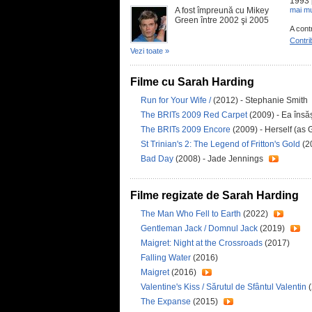
1993 
A fost împreună cu Mikey
mai mu
Green între 2002 şi 2005
A cont
Contri
Vezi toate »
Filme cu Sarah Harding
Run for Your Wife /
(2012) - Stephanie Smith
The BRITs 2009 Red Carpet
(2009) - Ea însă
The BRITs 2009 Encore
(2009) - Herself (as G
St Trinian's 2: The Legend of Fritton's Gold
(2
Bad Day
(2008) - Jade Jennings
Filme regizate de Sarah Harding
The Man Who Fell to Earth
(2022)
Gentleman Jack / Domnul Jack
(2019)
Maigret: Night at the Crossroads
(2017)
Falling Water
(2016)
Maigret
(2016)
Valentine's Kiss / Sărutul de Sfântul Valentin
(
The Expanse
(2015)