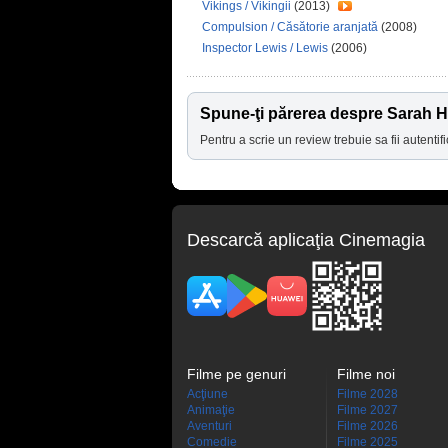
Vikings / Vikingii
(2013)
Compulsion / Căsătorie aranjată
(2008)
Inspector Lewis / Lewis
(2006)
Spune-ţi părerea despre Sarah 
Pentru a scrie un review trebuie sa fii autentifi
Descarcă aplicaţia Cinemagia
Filme pe genuri
Filme noi
Acţiune
Filme 2028
Animaţie
Filme 2027
Aventuri
Filme 2026
Comedie
Filme 2025