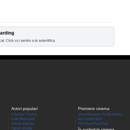
Harding
cat. Click
aici
pentru a te autentifica.
Actori populari
Premiere cinema
Charlize Theron
Uma Musume: Pretty Derby -...
Cate Blanchett
Ice Cream Man
Nicole Kidman
The Pout-Pout Fish
Adrien Brody
În curând la cinema