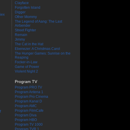
Clayface
Forgotten Island
Digger
Sex
Other Mommy
The Legend of Aang: The Last
Airbender
Street Fighter
Remain
Jimmy
The Cat in the Hat
Ebenezer: A Christmas Carol
The Hunger Games: Sunrise on the
Reaping
Focker-in-Law
Game of Power
Violent Night 2
Program TV
Program PRO TV
Program Antena 1
Program Pro Cinema
Program Kanal D
Program AMC
Program FilmCafe
f
Program Diva
Program HBO
Program TV 1000
Program TVR 1