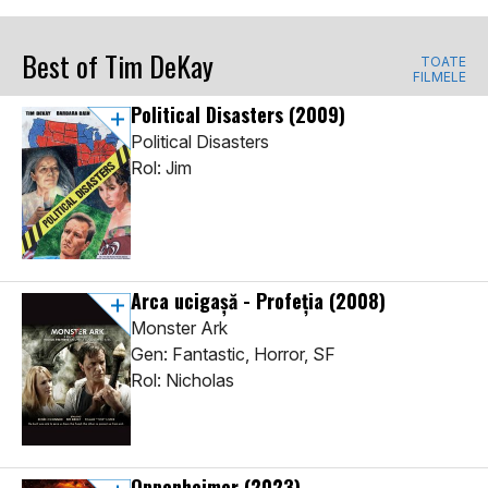
Best of Tim DeKay
TOATE
FILMELE
Political Disasters
(2009)
Political Disasters
Rol: Jim
Arca ucigașă - Profeția
(2008)
Monster Ark
Gen: Fantastic, Horror, SF
Rol: Nicholas
Oppenheimer
(2023)