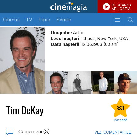
DESCARCA
APLICATIA
Cinema
TV
Filme
Seriale
Ocupație:
Actor
Locul naşterii:
Ithaca, New York, USA
Data naşterii:
12.06.1963 (63 ani)
Tim DeKay
8.1
Votează
Comentarii (3)
VEZI COMENTARIILE