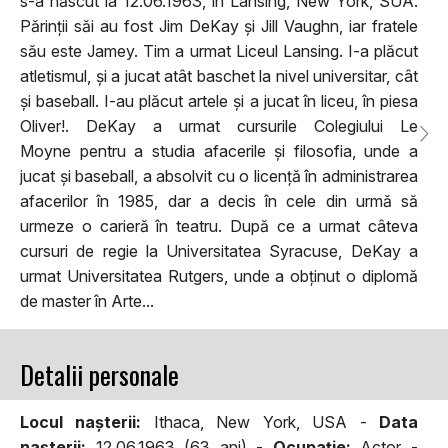
s-a născut la 12.06.1963, în Lansing, New York, SUA.
Părinții săi au fost Jim DeKay și Jill Vaughn, iar fratele
său este Jamey. Tim a urmat Liceul Lansing. I-a plăcut
atletismul, și a jucat atât baschet la nivel universitar, cât
și baseball. I-au plăcut artele și a jucat în liceu, în piesa
Oliver!. DeKay a urmat cursurile Colegiului Le
Moyne pentru a studia afacerile și filosofia, unde a
jucat și baseball, a absolvit cu o licență în administrarea
afacerilor în 1985, dar a decis în cele din urmă să
urmeze o carieră în teatru. După ce a urmat câteva
cursuri de regie la Universitatea Syracuse, DeKay a
urmat Universitatea Rutgers, unde a obținut o diplomă
de master în Arte...
Detalii personale
Locul naşterii:
Ithaca, New York, USA -
Data
naşterii:
12.06.1963 (63 ani) -
Ocupaţie:
Actor -